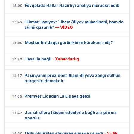
Fövqəladə Hallar Nazirliyi əhaliyə müraciət edib
16:00
Hikmət Hacıyev: “İlham Əliyev müharibəni, həm də
15:45
sülhü qazanıb”
— VİDEO
Məşhur fırıldaqçı görün kimin kürəkəni imiş?
15:00
Hava ilə bağlı
- Xəbərdarlıq
14:33
Paşinyanın prezident İlham Əliyevə zəngi sülhün
14:17
bərqərarı deməkdir
Premyer Liqadan La Liqaya getdi
14:05
Jurnalistlərə hücum edənlərlə bağlı araşdırma
13:37
aparılır
Oğlu öldürülən ata qisas almağa çalışdı
- 5 illik
13:30