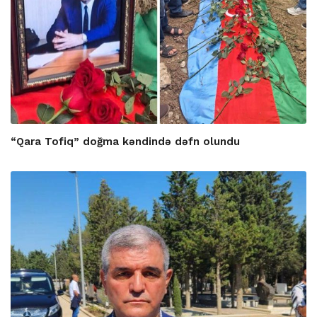
“Qara Tofiq” doğma kəndində dəfn olundu