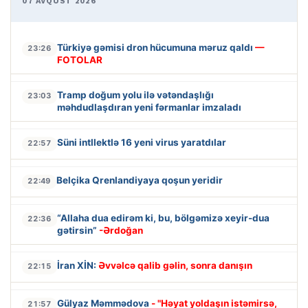
07 AVQUST 2026
Türkiyə gəmisi dron hücumuna məruz qaldı
—
23:26
FOTOLAR
Tramp doğum yolu ilə vətəndaşlığı
23:03
məhdudlaşdıran yeni fərmanlar imzaladı
Süni intllektlə 16 yeni virus yaratdılar
22:57
Belçika Qrenlandiyaya qoşun yeridir
22:49
“Allaha dua edirəm ki, bu, bölgəmizə xeyir-dua
22:36
gətirsin”
-Ərdoğan
İran XİN:
Əvvəlcə qalib gəlin, sonra danışın
22:15
Gülyaz Məmmədova
- "Həyat yoldaşın istəmirsə,
21:57