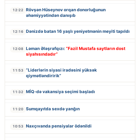
Rövşən Hüseynov orqan donorluğunun
12:22
əhəmiyyətindən danışıb
Dənizdə batan 16 yaşlı yeniyetmənin meyiti tapıldı
12:16
Ləman Ələşrəfqızı:
“Fazil Mustafa saytların dost
12:08
siyahısındadır”
“Liderlərin siyasi iradəsini yüksək
11:53
qiymətləndiririk”
MİQ-də vakansiya seçimi başladı
11:32
Sumqayıtda sexdə yanğın
11:20
Naxçıvanda pensiyalar ödənildi
10:53