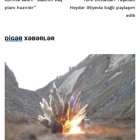
planı hazırdır”
Heydər Əliyevlə bağlı paylaşım
edib
DİGƏR XƏBƏRLƏR