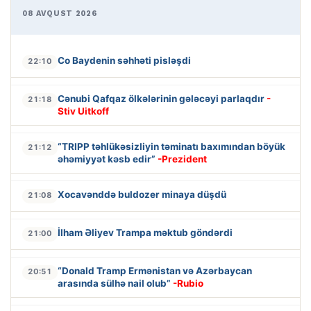
08 AVQUST 2026
Co Baydenin səhhəti pisləşdi
22:10
Cənubi Qafqaz ölkələrinin gələcəyi parlaqdır
-
21:18
Stiv Uitkoff
“TRIPP təhlükəsizliyin təminatı baxımından böyük
21:12
əhəmiyyət kəsb edir”
-Prezident
Xocavənddə buldozer minaya düşdü
21:08
İlham Əliyev Trampa məktub göndərdi
21:00
“Donald Tramp Ermənistan və Azərbaycan
20:51
arasında sülhə nail olub”
-Rubio