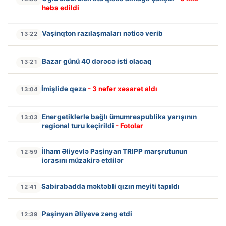
həbs edildi
Vaşinqton razılaşmaları nəticə verib
13:22
Bazar günü 40 dərəcə isti olacaq
13:21
İmişlidə qəza
- 3 nəfər xəsarət aldı
13:04
Energetiklərlə bağlı ümumrespublika yarışının
13:03
regional turu keçirildi
- Fotolar
İlham Əliyevlə Paşinyan TRIPP marşrutunun
12:59
icrasını müzakirə etdilər
Sabirabadda məktəbli qızın meyiti tapıldı
12:41
Paşinyan Əliyevə zəng etdi
12:39