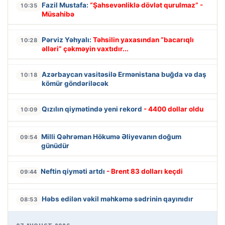
Fazil Mustafa:
“Şahsevənliklə dövlət qurulmaz” -
10:35
Müsahibə
Pərviz Yəhyalı:
Təhsilin yaxasından “bacarıqlı
10:28
əlləri” çəkməyin vaxtıdır...
Azərbaycan vasitəsilə Ermənistana buğda və daş
10:18
kömür göndəriləcək
Qızılın qiymətində yeni rekord
- 4400 dollar oldu
10:09
Milli Qəhrəman Hökumə Əliyevanın doğum
09:54
günüdür
Neftin qiyməti artdı
- Brent 83 dolları keçdi
09:44
Həbs edilən vəkil məhkəmə sədrinin qayınıdır
08:53