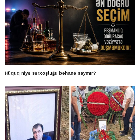
Hüquq niyə sərxoşluğu bəhanə saymır?