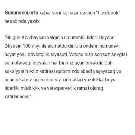
Gununsesi.info
xəbər verir ki, nazir özünün “Facebook”
hesabında yazıb:
“Bu gün Azərbaycan xalqının ümummilli lideri Heydər
Əliyevin 100 illiyi ilə əlamətdardır. Ulu öndərin nümunəvi
həyat yolu, dövlətçilik siyasəti, Vətənə olan sonsuz sevgisi
və mütərəqqi ideyaları hər birimiz üçün örnəkdir. Dahi
şəxsiyyətin əziz xatirəsi qəlbimizdə əbədi yaşayacaq və
onun ölkəmiz üçün misilsiz xidmətləri yüzilliklər boyu
liderlik, müdriklik və vətənpərvərlik rəmzi olaraq
xatırlanacaq”.