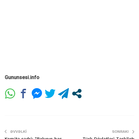
Gununsesi.info
ƏVVƏLKI
SONRAKI
Komitə sədri: “Bakının baş
Türk Dövlətləri Təşkilatı