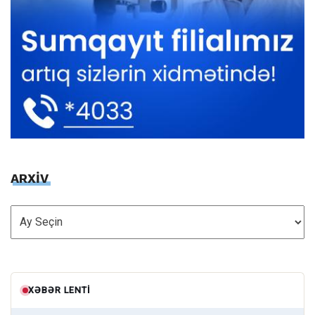
ARXİV
ARXİV
XƏBƏR LENTI