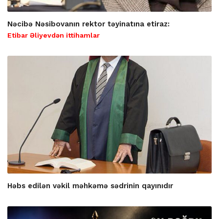
Nəcibə Nəsibovanın rektor təyinatına etiraz:
Etibar Əliyevdən ittihamlar
Həbs edilən vəkil məhkəmə sədrinin qayınıdır