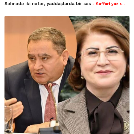
Səhnədə iki nəfər, yaddaşlarda bir səs
- Saffari yazır…