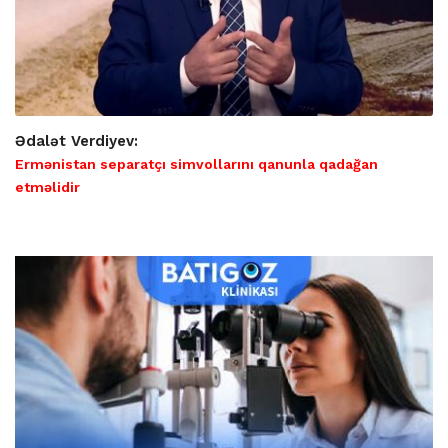
Ədalət Verdiyev:
Ermənistan separatçı simvollarını qanunla qadağan
etməlidir