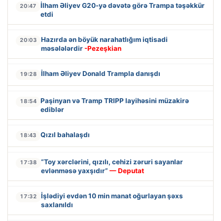
İlham Əliyev G20-yə dəvətə görə Trampa təşəkkür
20:47
etdi
Hazırda ən böyük narahatlığım iqtisadi
20:03
məsələlərdir
-Pezeşkian
İlham Əliyev Donald Trampla danışdı
19:28
Paşinyan və Tramp TRIPP layihəsini müzakirə
18:54
ediblər
Qızıl bahalaşdı
18:43
“Toy xərclərini, qızılı, cehizi zəruri sayanlar
17:38
evlənməsə yaxşıdır”
— Deputat
İşlədiyi evdən 10 min manat oğurlayan şəxs
17:32
saxlanıldı