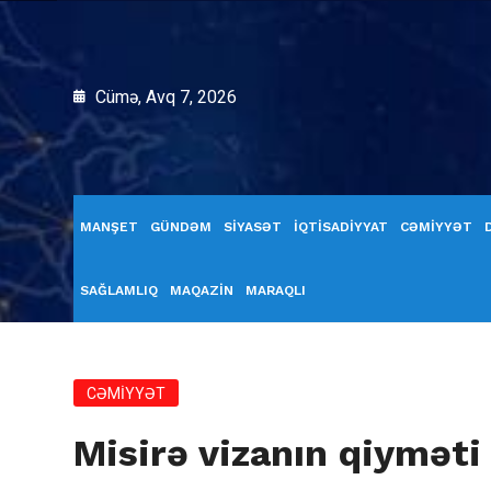
Cümə, Avq 7, 2026
MANŞET
GÜNDƏM
SİYASƏT
İQTİSADİYYAT
CƏMİYYƏT
SAĞLAMLIQ
MAQAZİN
MARAQLI
CƏMİYYƏT
Misirə vizanın qiyməti