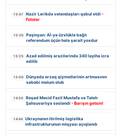
Nazir Lerikdə vətəndaşları qəbul etdi
-
15:47
Fotolar
Paşinyan: Aİ-yə üzvlüklə bağlı
15:36
referendum üçün hələ şərait yoxdur
Azad edilmiş ərazilərində 340 layihə icra
15:25
edilib
Dünyada ərzaq qiymətlərinin artmasının
15:00
səbəbi məlum olub
Rəşad Məcid Fazil Mustafa və Taleh
14:50
Şahsuvarlıya səsləndi
- Barışın getsin!
Ukraynanın itirilmiş logistika
14:44
infrastrukturunun miqyası açıqlanıb