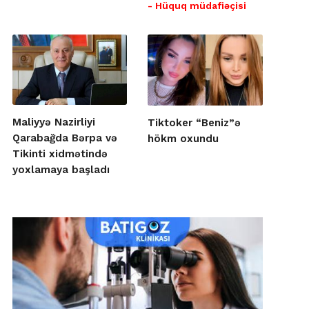
- Hüquq müdafiəçisi
Maliyyə Nazirliyi
Tiktoker “Beniz”ə
Qarabağda Bərpa və
hökm oxundu
Tikinti xidmətində
yoxlamaya başladı