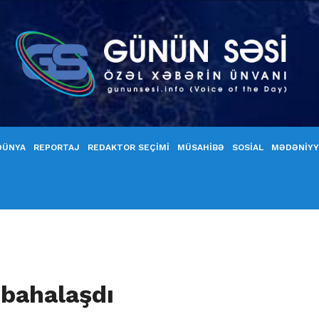
DÜNYA
REPORTAJ
REDAKTOR SEÇİMİ
MÜSAHİBƏ
SOSİAL
MƏDƏNİY
 bahalaşdı