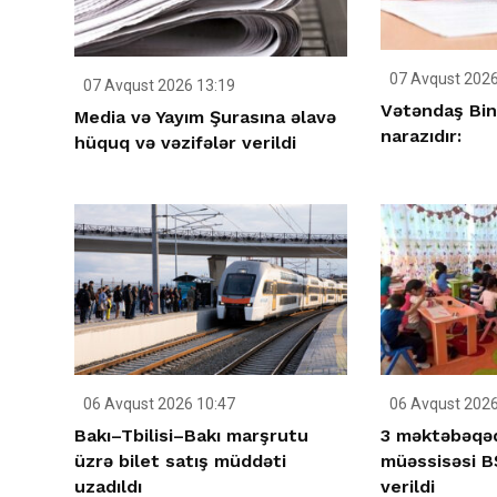
07 Avqust 2026
07 Avqust 2026 13:19
Vətəndaş Bin
Media və Yayım Şurasına əlavə
narazıdır:
hüquq və vəzifələr verildi
06 Avqust 2026 10:47
06 Avqust 2026
Bakı–Tbilisi–Bakı marşrutu
3 məktəbəqəd
üzrə bilet satış müddəti
müəssisəsi BŞ
uzadıldı
verildi