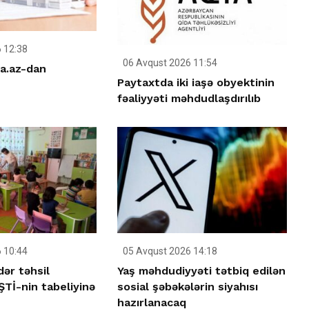
 12:38
06 Avqust 2026 11:54
a.az-dan
Paytaxtda iki iaşə obyektinin
fəaliyyəti məhdudlaşdırılıb
05 Avqust 2026 14:18
 10:44
Yaş məhdudiyyəti tətbiq edilən
ər təhsil
sosial şəbəkələrin siyahısı
Tİ-nin tabeliyinə
hazırlanacaq