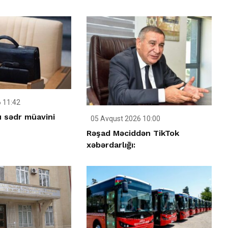
 11:42
u sədr müavini
05 Avqust 2026 10:00
Rəşad Məciddən TikTok
xəbərdarlığı: