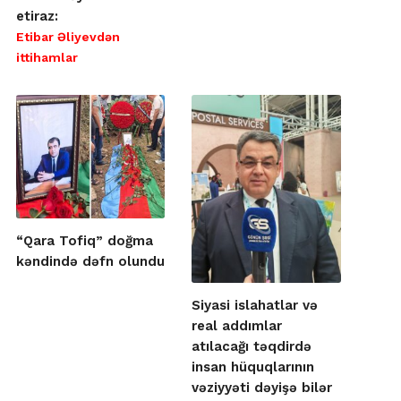
etiraz:
Etibar Əliyevdən
ittihamlar
“Qara Tofiq” doğma
kəndində dəfn olundu
Siyasi islahatlar və
real addımlar
atılacağı təqdirdə
insan hüquqlarının
vəziyyəti dəyişə bilər