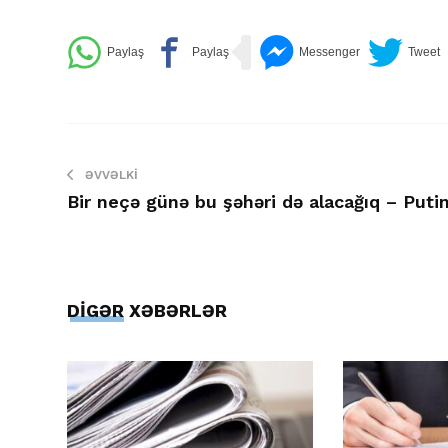
ƏVVƏLKI
Bir neçə günə bu şəhəri də alacağıq – Puti
DİGƏR XƏBƏRLƏR