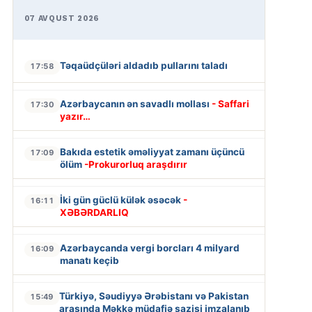
07 AVQUST 2026
Təqaüdçüləri aldadıb pullarını taladı
17:58
Azərbaycanın ən savadlı mollası
- Saffari
17:30
yazır…
Bakıda estetik əməliyyat zamanı üçüncü
17:09
ölüm
-Prokurorluq araşdırır
İki gün güclü külək əsəcək
-
16:11
XƏBƏRDARLIQ
Azərbaycanda vergi borcları 4 milyard
16:09
manatı keçib
Türkiyə, Səudiyyə Ərəbistanı və Pakistan
15:49
arasında Məkkə müdafiə sazişi imzalanıb