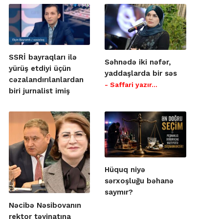
SSRİ bayraqları ilə
Səhnədə iki nəfər,
yürüş etdiyi üçün
yaddaşlarda bir səs
cəzalandırılanlardan
- Saffari yazır…
biri jurnalist imiş
Hüquq niyə
sərxoşluğu bəhanə
saymır?
Nəcibə Nəsibovanın
rektor təyinatına