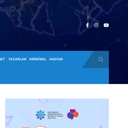
YƏT
YAZARLAR
KRİMİNAL
HADİSƏ