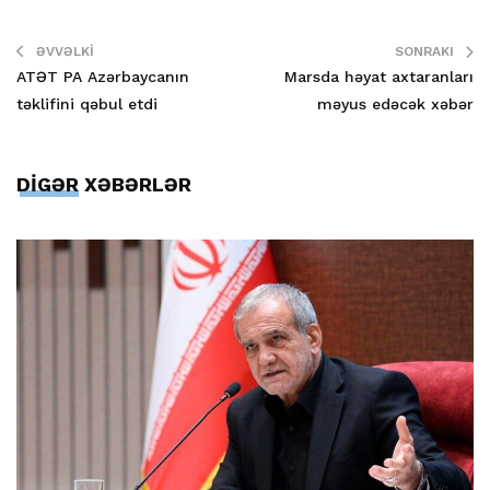
ƏVVƏLKI
SONRAKI
ATƏT PA Azərbaycanın
Marsda həyat axtaranları
təklifini qəbul etdi
məyus edəcək xəbər
DİGƏR XƏBƏRLƏR