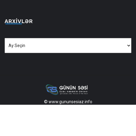
ARXIVLƏR
Arxivlər
© www.gununsesiaz.info
2013—2026 Məlumatdan istifadə etdikdə istinad mütləqdir