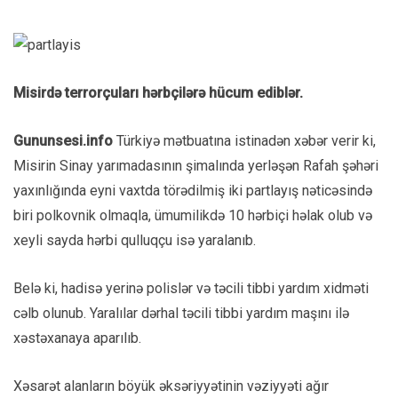
Misirdə terrorçuları hərbçilərə hücum ediblər.
Gununsesi.info
Türkiyə mətbuatına istinadən xəbər verir ki,
Misirin Sinay yarımadasının şimalında yerləşən Rafah şəhəri
yaxınlığında eyni vaxtda törədilmiş iki partlayış nəticəsində
biri polkovnik olmaqla, ümumilikdə 10 hərbiçi həlak olub və
xeyli sayda hərbi qulluqçu isə yaralanıb.
Belə ki, hadisə yerinə polislər və təcili tibbi yardım xidməti
cəlb olunub. Yaralılar dərhal təcili tibbi yardım maşını ilə
xəstəxanaya aparılıb.
Xəsarət alanların böyük əksəriyyətinin vəziyyəti ağır