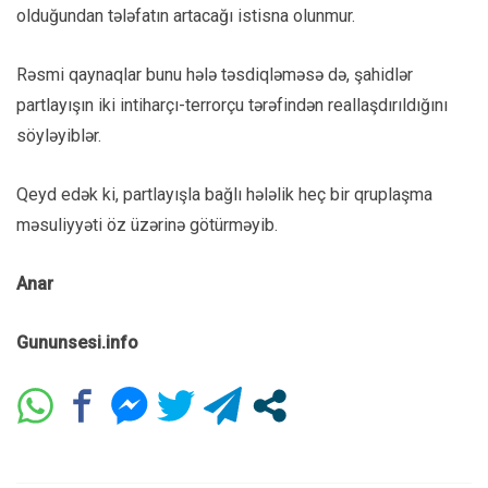
olduğundan tələfatın artacağı istisna olunmur.
Rəsmi qaynaqlar bunu hələ təsdiqləməsə də, şahidlər
partlayışın iki intiharçı-terrorçu tərəfindən reallaşdırıldığını
söyləyiblər.
Qeyd edək ki, partlayışla bağlı hələlik heç bir qruplaşma
məsuliyyəti öz üzərinə götürməyib.
Anar
Gununsesi.info