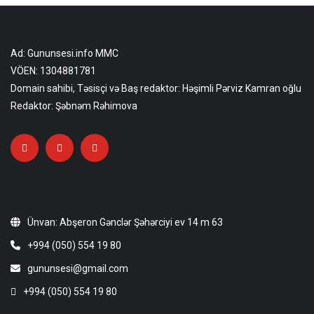
Ad: Gununsesi.info MMC
VÖEN: 1304881781
Domain sahibi, Təsisçi və Baş redaktor: Həşimli Pərviz Kamran oğlu
Redaktor: Şəbnəm Rəhimova
Ünvan: Abşeron Gənclər Şəhərciyi ev 14 m 63
+994 (050) 554 19 80
gununsesi@gmail.com
+994 (050) 554 19 80