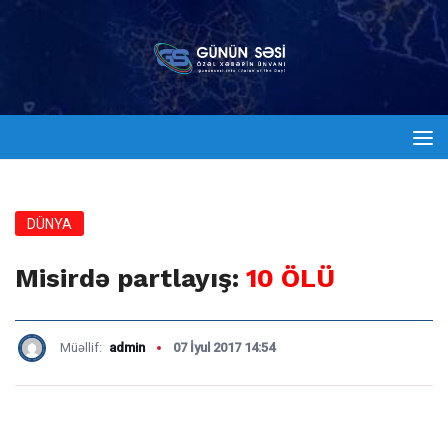
DÜNYA
Misirdə partlayış:
10 ÖLÜ
Müəllif:
admin
07 İyul 2017 14:54