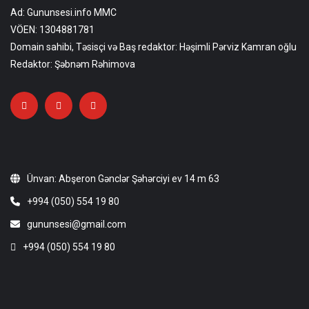
Ad: Gununsesi.info MMC
VÖEN: 1304881781
Domain sahibi, Təsisçi və Baş redaktor: Həşimli Pərviz Kamran oğlu
Redaktor: Şəbnəm Rəhimova
Ünvan: Abşeron Gənclər Şəhərciyi ev 14 m 63
+994 (050) 554 19 80
gununsesi@gmail.com
+994 (050) 554 19 80