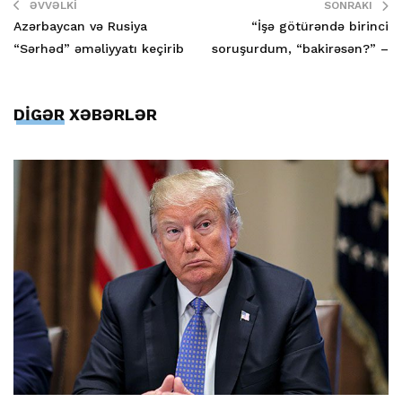
ƏVVƏLKI
SONRAKI
Azərbaycan və Rusiya
“İşə götürəndə birinci
“Sərhəd” əməliyyatı keçirib
soruşurdum, “bakirəsən?” –
DİGƏR XƏBƏRLƏR