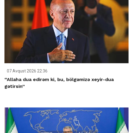
07 Avqust 2026 22:36
“Allaha dua edirəm ki, bu, bölgəmizə xeyir-dua
gətirsin”