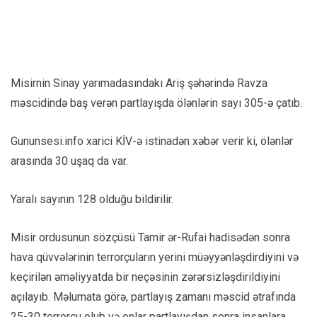
Misirnin Sinay yarımadasındakı Ariş şəhərində Ravza
məscidində baş verən partlayışda ölənlərin sayı 305-ə çatıb.
Gununsesi.info xarici KİV-ə istinadən xəbər verir ki, ölənlər
arasında 30 uşaq da var.
Yaralı sayının 128 olduğu bildirilir.
Misir ordusunun sözçüsü Tamir ər-Rufai hadisədən sonra
hava qüvvələrinin terrorçuların yerini müəyyənləşdirdiyini və
keçirilən əməliyyatda bir neçəsinin zərərsizləşdirildiyini
açılayıb. Məlumata görə, partlayış zamanı məscid ətrafında
25-30 terrorçu olub və onlar partlayışdan sonra insanlara