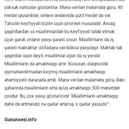
yüksək nəticələr göstərirlər. Mənə verilən məlumata görə, 40
medal qazanıblar, onların aralarında qızıl medal da var.
Təhsilin keyfiyyəti bizim üçün prioritet məsələdir. Ancaq
şagirdlərdən və müəllimlərdən bu keyfiyyəti tələb etmək
üçün gərək onların yaxşı şəraiti olsun. Müəllimlərin də iş
şəraiti məktəblər istifadəyə verildikcə yaxşılaşır. Məktəb tək
şagirdlər üçün deyil, müəllimlər üçün də iş yeridir.
Müəllimlərin də əməkhaqqı artır. Xüsusən, diaqnostik
qiymətləndirmədən keçmiş müəllimlərin əməkhaqqı
əhəmiyyətli dərəcədə artıb. Mənə verilən məlumata görə, Bakı
şəhərində müəllimlərin orta aylıq əməkhaqqı 500 manatdan
çoxdur. Bu, çox yaxşı göstəricidir. Müəllimlərin əməkhaqqı
daha da artmalıdır, nə qədər artarsa, o qədər yaxşıdır”.
Gununsesi.info