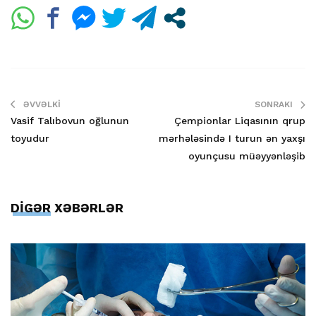
ƏVVƏLKI
SONRAKI
Vasif Talıbovun oğlunun
Çempionlar Liqasının qrup
toyudur
mərhələsində I turun ən yaxşı
oyunçusu müəyyənləşib
DİGƏR XƏBƏRLƏR