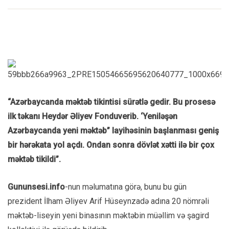
“Azərbaycanda məktəb tikintisi sürətlə gedir. Bu prosesə
ilk təkanı Heydər Əliyev Fonduverib. ‘Yeniləşən
Azərbaycanda yeni məktəb” layihəsinin başlanması geniş
bir hərəkata yol açdı. Ondan sonra dövlət xətti ilə bir çox
məktəb tikildi”.
Gununsesi.info
-nun məlumatına görə, bunu bu gün
prezident İlham Əliyev Arif Hüseynzadə adına 20 nömrəli
məktəb-liseyin yeni binasının məktəbin müəllim və şagird