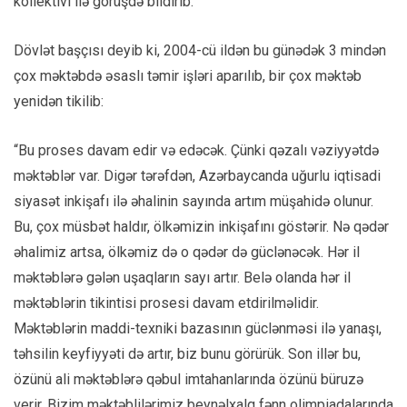
kollektivi ilə görüşdə bildirib.
Dövlət başçısı deyib ki, 2004-cü ildən bu günədək 3 mindən
çox məktəbdə əsaslı təmir işləri aparılıb, bir çox məktəb
yenidən tikilib:
“Bu proses davam edir və edəcək. Çünki qəzalı vəziyyətdə
məktəblər var. Digər tərəfdən, Azərbaycanda uğurlu iqtisadi
siyasət inkişafı ilə əhalinin sayında artım müşahidə olunur.
Bu, çox müsbət haldır, ölkəmizin inkişafını göstərir. Nə qədər
əhalimiz artsa, ölkəmiz də o qədər də güclənəcək. Hər il
məktəblərə gələn uşaqların sayı artır. Belə olanda hər il
məktəblərin tikintisi prosesi davam etdirilməlidir.
Məktəblərin maddi-texniki bazasının güclənməsi ilə yanaşı,
təhsilin keyfiyyəti də artır, biz bunu görürük. Son illər bu,
özünü ali məktəblərə qəbul imtahanlarında özünü büruzə
verir. Bizim məktəblilərimiz beynəlxalq fənn olimpiadalarında