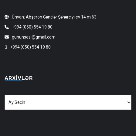
Ünvan: Abşeron Gənclər Şəhərciyi ev 14 m 63
+994 (050) 554 19 80
gununsesi@gmail.com
+994 (050) 554 19 80
ARXIVLƏR
Arxivlər