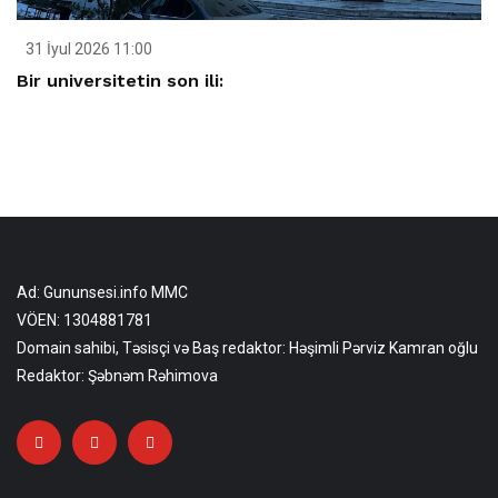
31 İyul 2026 11:00
Bir universitetin son ili:
Ad: Gununsesi.info MMC
VÖEN: 1304881781
Domain sahibi, Təsisçi və Baş redaktor: Həşimli Pərviz Kamran oğlu
Redaktor: Şəbnəm Rəhimova