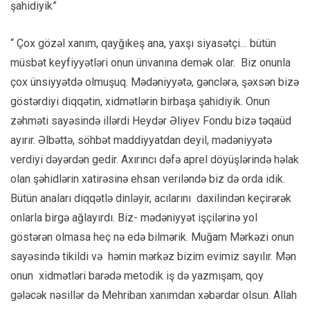
şahidiyik”
“ Çox gözəl xanım, qayğıkeş ana, yaxşı siyasətçi… bütün
müsbət keyfiyyətləri onun ünvanına demək olar. Biz onunla
çox ünsiyyətdə olmuşuq. Mədəniyyətə, gənclərə, şəxsən bizə
göstərdiyi diqqətin, xidmətlərin birbaşa şahidiyik. Onun
zəhməti sayəsində illərdi Heydər Əliyev Fondu bizə təqaüd
ayırır. Əlbəttə, söhbət maddiyyatdan deyil, mədəniyyətə
verdiyi dəyərdən gedir. Axırıncı dəfə aprel döyüşlərində həlak
olan şəhidlərin xatirəsinə ehsan veriləndə biz də orda idik.
Bütün anaları diqqətlə dinləyir, acılarını daxilindən keçirərək
onlarla birgə ağlayırdı. Biz- mədəniyyət işçilərinə yol
göstərən olmasa heç nə edə bilmərik. Muğam Mərkəzi onun
sayəsində tikildi və həmin mərkəz bizim evimiz sayılır. Mən
onun xidmətləri barədə metodik iş də yazmışam, qoy
gələcək nəsillər də Mehriban xanımdan xəbərdar olsun. Allah