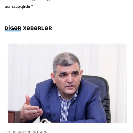
acınacaqlıdır”
DİGƏR XƏBƏRLƏR
10 Avqust 2026 09:28