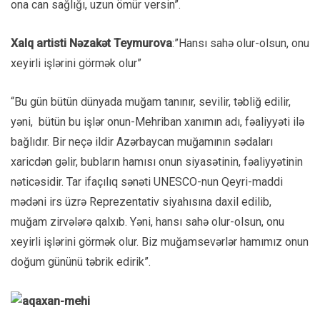
ona can sağlığı, uzun ömür versin”.
Xalq artisti Nəzakət Teymurova
:”Hansı sahə olur-olsun, onu
xeyirli işlərini görmək olur”
“Bu gün bütün dünyada muğam tanınır, sevilir, təbliğ edilir,
yəni, bütün bu işlər onun-Mehriban xanımın adı, fəaliyyəti ilə
bağlıdır. Bir neçə ildir Azərbaycan muğamının sədaları
xaricdən gəlir, bubların hamısı onun siyasətinin, fəaliyyətinin
nəticəsidir. Tar ifaçılıq sənəti UNESCO-nun Qeyri-maddi
mədəni irs üzrə Reprezentativ siyahısına daxil edilib,
muğam zirvələrə qalxıb. Yəni, hansı sahə olur-olsun, onu
xeyirli işlərini görmək olur. Biz muğamsevərlər hamımız onun
doğum gününü təbrik edirik”.