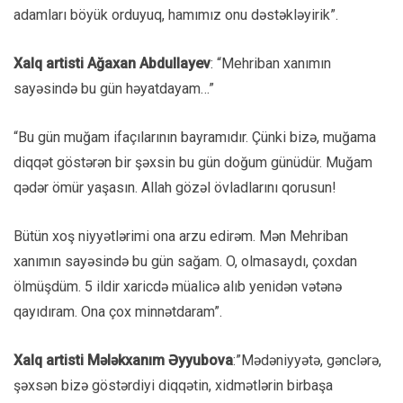
adamları böyük orduyuq, hamımız onu dəstəkləyirik”.
Xalq artisti
Ağaxan Abdullayev
: “Mehriban xanımın
sayəsində bu gün həyatdayam…”
“Bu gün muğam ifaçılarının bayramıdır. Çünki bizə, muğama
diqqət göstərən bir şəxsin bu gün doğum günüdür. Muğam
qədər ömür yaşasın. Allah gözəl övladlarını qorusun!
Bütün xoş niyyətlərimi ona arzu edirəm. Mən Mehriban
xanımın sayəsində bu gün sağam. O, olmasaydı, çoxdan
ölmüşdüm. 5 ildir xaricdə müalicə alıb yenidən vətənə
qayıdıram. Ona çox minnətdaram”.
Xalq artisti Mələkxanım Əyyubova
:”Mədəniyyətə, gənclərə,
şəxsən bizə göstərdiyi diqqətin, xidmətlərin birbaşa