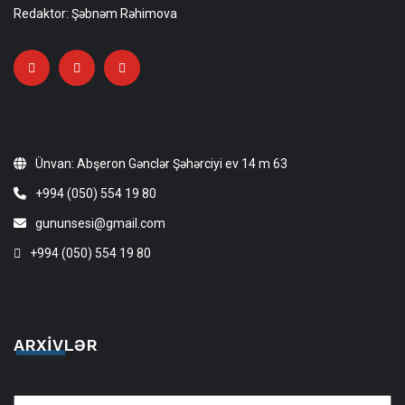
Redaktor: Şəbnəm Rəhimova
Ünvan: Abşeron Gənclər Şəhərciyi ev 14 m 63
+994 (050) 554 19 80
gununsesi@gmail.com
+994 (050) 554 19 80
ARXIVLƏR
Arxivlər