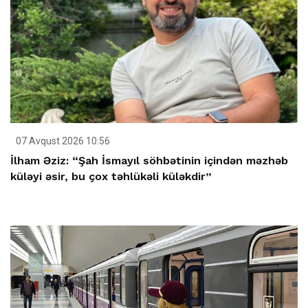
07 Avqust 2026 10:56
İlham Əziz: “Şah İsmayıl söhbətinin içindən məzhəb
küləyi əsir, bu çox təhlükəli küləkdir”