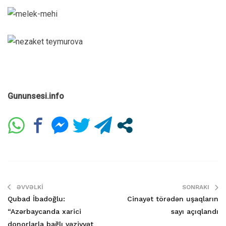
Gununsesi.info
ƏVVƏLKI
SONRAKI
Qubad İbadoğlu:
Cinayət törədən uşaqların
“Azərbaycanda xarici
sayı açıqlandı
donorlarla bağlı vəziyyət