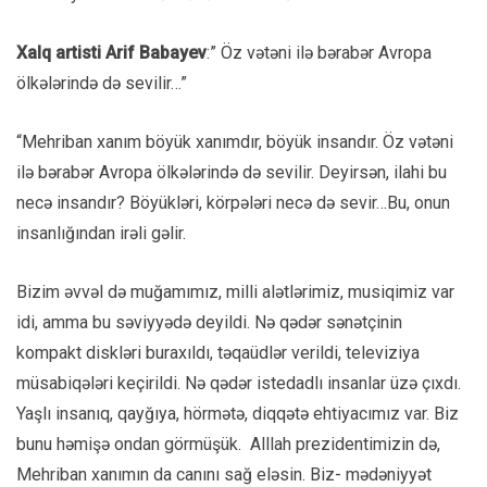
Xalq artisti Arif Babayev
:” Öz vətəni ilə bərabər Avropa
ölkələrində də sevilir…”
“Mehriban xanım böyük xanımdır, böyük insandır. Öz vətəni
ilə bərabər Avropa ölkələrində də sevilir. Deyirsən, ilahi bu
necə insandır? Böyükləri, körpələri necə də sevir…Bu, onun
insanlığından irəli gəlir.
Bizim əvvəl də muğamımız, milli alətlərimiz, musiqimiz var
idi, amma bu səviyyədə deyildi. Nə qədər sənətçinin
kompakt diskləri buraxıldı, təqaüdlər verildi, televiziya
müsabiqələri keçirildi. Nə qədər istedadlı insanlar üzə çıxdı.
Yaşlı insanıq, qayğıya, hörmətə, diqqətə ehtiyacımız var. Biz
bunu həmişə ondan görmüşük. Alllah prezidentimizin də,
Mehriban xanımın da canını sağ eləsin. Biz- mədəniyyət