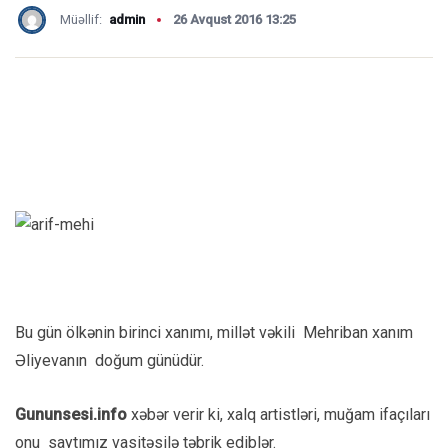
Müəllif:
admin
26 Avqust 2016 13:25
Bu gün ölkənin birinci xanımı, millət vəkili Mehriban xanım
Əliyevanın doğum günüdür.
Gununsesi.info
xəbər verir ki, xalq artistləri, muğam ifaçıları
onu saytımız vasitəsilə təbrik ediblər.