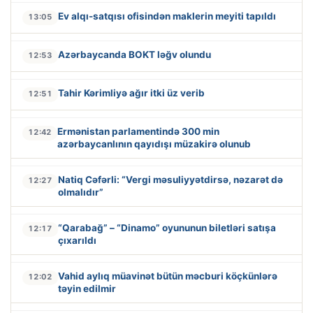
Ev alqı-satqısı ofisindən maklerin meyiti tapıldı
13:05
Azərbaycanda BOKT ləğv olundu
12:53
Tahir Kərimliyə ağır itki üz verib
12:51
Ermənistan parlamentində 300 min
12:42
azərbaycanlının qayıdışı müzakirə olunub
Natiq Cəfərli: “Vergi məsuliyyətdirsə, nəzarət də
12:27
olmalıdır”
“Qarabağ” – “Dinamo” oyununun biletləri satışa
12:17
çıxarıldı
Vahid aylıq müavinət bütün məcburi köçkünlərə
12:02
təyin edilmir