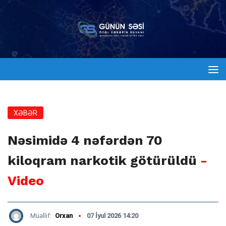
XƏBƏR
Nəsimidə 4 nəfərdən 70
kiloqram narkotik götürüldü
-
Video
Müəllif:
Orxan
07 İyul 2026 14:20