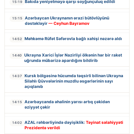
Bakıda yeniyetməyə qarşı soyğunçuluq edildi
15:19
Azərbaycan Ukraynanın ərazi bütövlüyünü
15:15
dəstəkləyir
— Ceyhun Bayramov
Məhkəmə Rüfət Səfərovla bağlı xahişi nəzərə aldı
14:52
Ukrayna Xarici İşlər Nazirliyi ölkənin hər bir raket
14:40
uğrunda mübarizə apardığını bildirib
Kursk bölgəsinə hücumda təqsirli bilinən Ukrayna
14:37
Silahlı Qüvvələrinin muzdlu əsgərlərinin sayı
açıqlanıb
Azərbaycanda əhalinin yarısı artıq çəkidən
14:15
əziyyət çəkir
AZAL rəhbərliyində dəyişiklik:
Təyinat səlahiyyəti
14:02
Prezidentə verildi