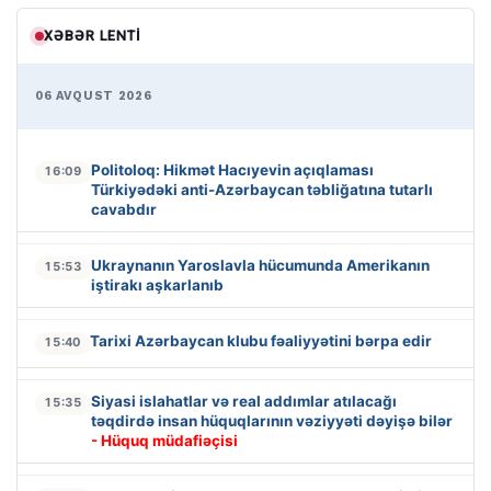
XƏBƏR LENTI
06 AVQUST 2026
Politoloq: Hikmət Hacıyevin açıqlaması
16:09
Türkiyədəki anti-Azərbaycan təbliğatına tutarlı
cavabdır
Ukraynanın Yaroslavla hücumunda Amerikanın
15:53
iştirakı aşkarlanıb
Tarixi Azərbaycan klubu fəaliyyətini bərpa edir
15:40
Siyasi islahatlar və real addımlar atılacağı
15:35
təqdirdə insan hüquqlarının vəziyyəti dəyişə bilər
- Hüquq müdafiəçisi