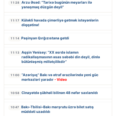
Arzu Əsəd: “Tarixə bugünün meyarları ilə
11:28
yanaşmaq düzgün deyil”
Küləkli havada çimərliyə getmək istəyənlərin
11:17
diqqətinə!
Paşinyan Qırğızıstana getdi
11:14
Aqşin Yenisey: “XX əsrdə islamın
11:13
radikallaşmasının əsas səbəbi din deyil, dinlə
bütünləşmiş millətçilikdir”
“Azərişıq” Bakı və ətraf ərazilərində yeni güc
11:00
mərkəzləri yaradır
- Video
Cinayətdə şübhəli bilinən 48 nəfər saxlanıldı
10:58
Bakı–Tbilisi–Bakı marşrutu üzrə bilet satış
10:47
müddəti uzadıldı