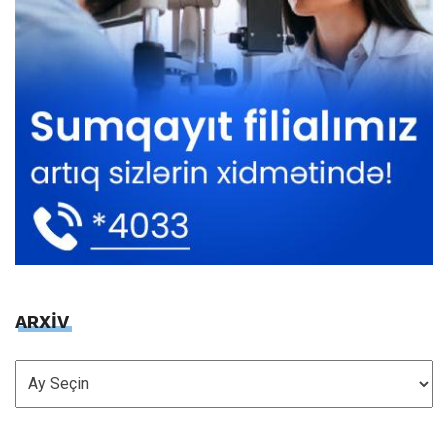
ARXİV
ARXİV