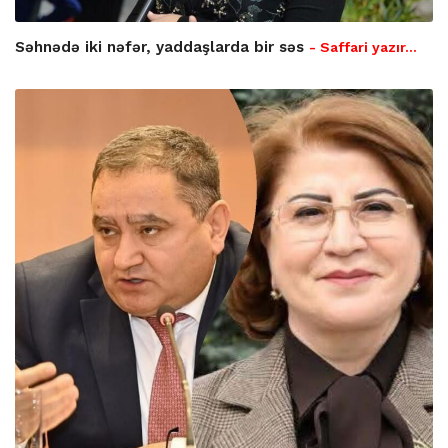
Səhnədə iki nəfər, yaddaşlarda bir səs
- Saffari yazır…