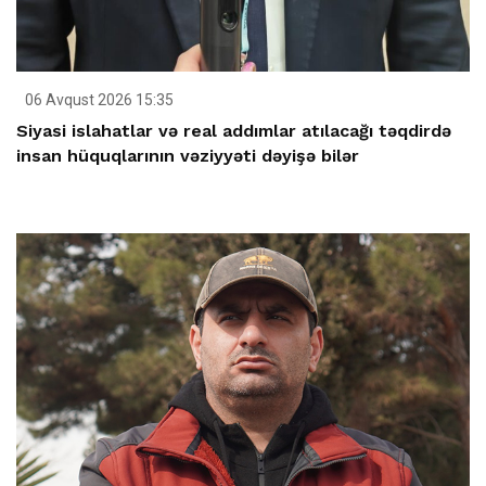
06 Avqust 2026 15:35
Siyasi islahatlar və real addımlar atılacağı təqdirdə
insan hüquqlarının vəziyyəti dəyişə bilər