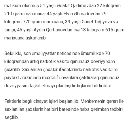
məhkum olunmuş 51 yaşlı Ədalət Qədimovdan 22 kiloqram
210 qram marixuana, 44 yaşlı Elvin Əhmədovdan 29
kiloqram 770 qram marixuana, 39 yaşlı Günel Tağıyeva və
tanışı, 45 yaşlı Aydın Qurbanovdan isə 18 kiloqram 615 qram
marixuana aşkarlanıb.
Beləliklə, son əməliyyatlar nəticəsində ümumilikdə 70
kiloqramdan artıq narkotik vasitə qanunsuz dövriyyədən
çıxarılıb. Saxlanılan şəxslər ifadələrində narkotik vasitələri
paytaxt ərazisində müxtəlif ünvanlara çatdıraraq qanunsuz
dövriyyəsini təşkil etməyi planlaşdırdıqlarını bildiriblər.
Faktlarla bağlı cinayət işləri başlanılıb. Məhkəmənin qərarı ilə
saxlanılan şəxslərin hər biri barəsində həbs qətimkan tədbiri
seçilib.