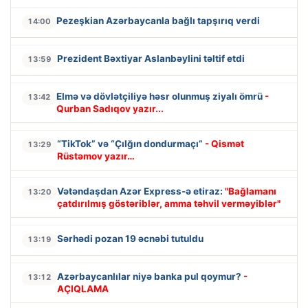
Pezeşkian Azərbaycanla bağlı tapşırıq verdi
14:00
Prezident Bəxtiyar Aslanbəylini təltif etdi
13:59
Elmə və dövlətçiliyə həsr olunmuş ziyalı ömrü
-
13:42
Qurban Sadıqov yazır...
“TikTok” və “Çılğın dondurmaçı”
- Qismət
13:29
Rüstəmov yazır…
Vətəndaşdan Azər Express-ə etiraz:
"Bağlamanı
13:20
çatdırılmış göstəriblər, amma təhvil verməyiblər"
Sərhədi pozan 19 əcnəbi tutuldu
13:19
Azərbaycanlılar niyə banka pul qoymur?
-
13:12
AÇIQLAMA