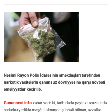
Nəsimi Rayon Polis İdarəsinin əməkdaşları tərəfindən
narkotik vasitələrin qanunsuz dövriyyəsinə qarşı növbəti
əməliyyatlar keçirilib.
Gununsesi.info
xəbər verir ki, tədbirlərlə paytaxt ərazisində
narkokuryerliklə məşğul olmaqda şübhəli bilinən, əvvəllər