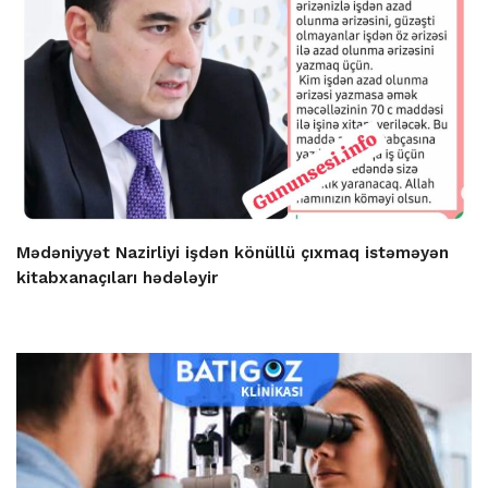
Mədəniyyət Nazirliyi işdən könüllü çıxmaq istəməyən
kitabxanaçıları hədələyir