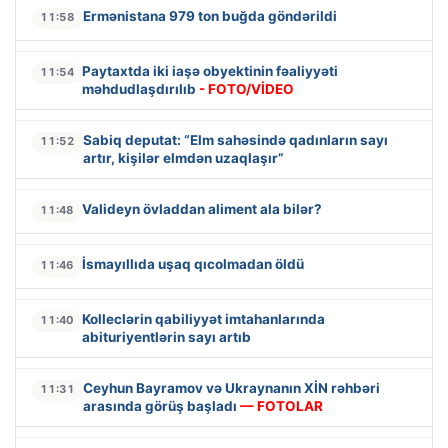
Ermənistana 979 ton buğda göndərildi
11:58
Paytaxtda iki iaşə obyektinin fəaliyyəti
11:54
məhdudlaşdırılıb
- FOTO/VİDEO
Sabiq deputat: “Elm sahəsində qadınların sayı
11:52
artır, kişilər elmdən uzaqlaşır”
Valideyn övladdan aliment ala bilər?
11:48
İsmayıllıda uşaq qıcolmadan öldü
11:46
Kolleclərin qabiliyyət imtahanlarında
11:40
abituriyentlərin sayı artıb
Ceyhun Bayramov və Ukraynanın XİN rəhbəri
11:31
arasında görüş başladı
— FOTOLAR