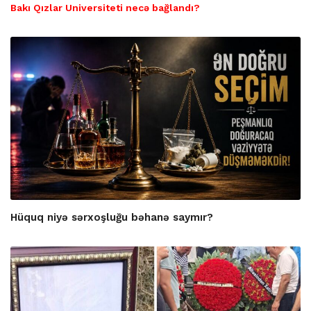
Bakı Qızlar Universiteti necə bağlandı?
Hüquq niyə sərxoşluğu bəhanə saymır?