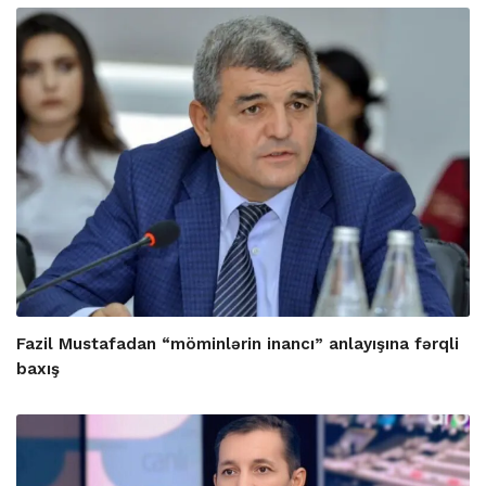
Fazil Mustafadan “möminlərin inancı” anlayışına fərqli
baxış