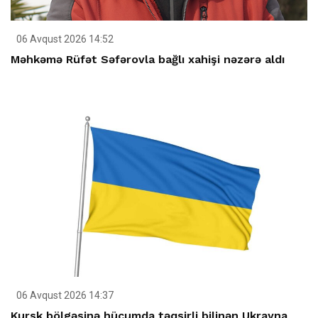
06 Avqust 2026 14:52
Məhkəmə Rüfət Səfərovla bağlı xahişi nəzərə aldı
06 Avqust 2026 14:37
Kursk bölgəsinə hücumda təqsirli bilinən Ukrayna