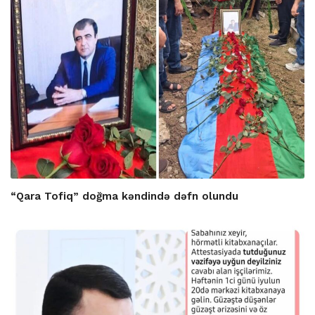
“Qara Tofiq” doğma kəndində dəfn olundu