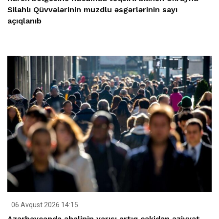
Silahlı Qüvvələrinin muzdlu əsgərlərinin sayı
açıqlanıb
06 Avqust 2026 14:15
Azərbaycanda əhalinin yarısı artıq çəkidən əziyyət