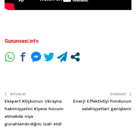
Gununsesi.info
ƏVVƏLKI
SONRAKI
Ekspert Kliçkonun Ukrayna
Enerji Effektivliyi Fondunun
hakimiyyətini Kiyevə hücum
səlahiyyətləri genişlənir
etməkdə niyə
günahlandırdığını izah etdi