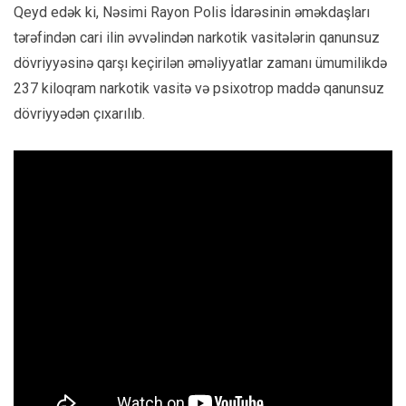
Qeyd edək ki, Nəsimi Rayon Polis İdarəsinin əməkdaşları
tərəfindən cari ilin əvvəlindən narkotik vasitələrin qanunsuz
dövriyyəsinə qarşı keçirilən əməliyyatlar zamanı ümumilikdə
237 kiloqram narkotik vasitə və psixotrop maddə qanunsuz
dövriyyədən çıxarılıb.