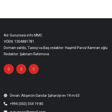
Ad: Gununsesi.info MMC
VÖEN: 1304881781
Domain sahibi, Təsisçi və Baş redaktor: Həşimli Pərviz Kamran oğlu
Redaktor: Şəbnəm Rəhimova
Ünvan: Abşeron Gənclər Şəhərciyi ev 14 m 63
+994 (050) 554 19 80