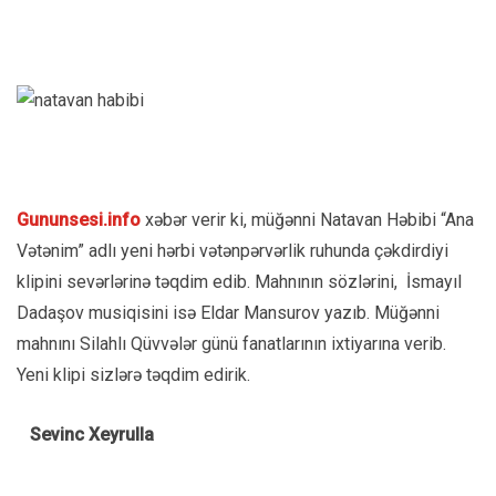
Gununsesi.info
xəbər verir ki, müğənni Natavan Həbibi “Ana
Vətənim” adlı yeni hərbi vətənpərvərlik ruhunda çəkdirdiyi
klipini sevərlərinə təqdim edib. Mahnının sözlərini, İsmayıl
Dadaşov musiqisini isə Eldar Mansurov yazıb. Müğənni
mahnını Silahlı Qüvvələr günü fanatlarının ixtiyarına verib.
Yeni klipi sizlərə təqdim edirik.
Sevinc Xeyrulla