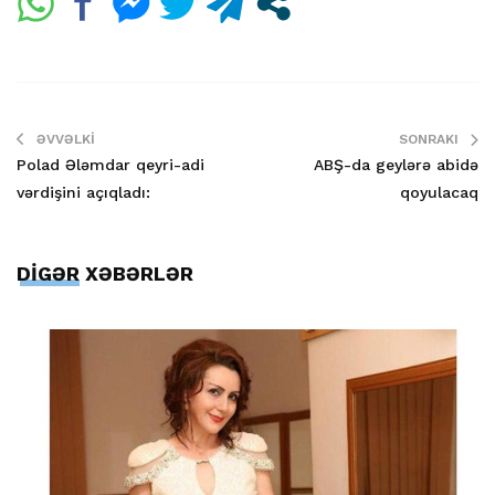
ƏVVƏLKI
SONRAKI
Polad Ələmdar qeyri-adi
ABŞ-da geylərə abidə
vərdişini açıqladı:
qoyulacaq
DİGƏR XƏBƏRLƏR