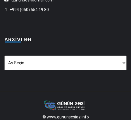
gununsesi@gmail.com
+994 (050) 554 19 80
ARXIVLƏR
Arxivlər
© www.gununsesiaz.info
2013—2026 Məlumatdan istifadə etdikdə istinad mütləqdir