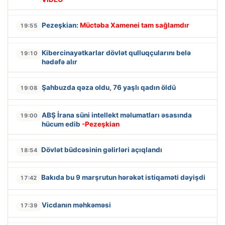
Pezeşkian:
Müctəba Xamenei tam sağlamdır
19:55
Kibercinayətkarlar dövlət qulluqçularını belə
19:10
hədəfə alır
Şahbuzda qəza oldu, 76 yaşlı qadın öldü
19:08
ABŞ İrana süni intellekt məlumatları əsasında
19:00
hücum edib
-Pezeşkian
Dövlət büdcəsinin gəlirləri açıqlandı
18:54
Bakıda bu 9 marşrutun hərəkət istiqaməti dəyişdi
17:42
Vicdanın məhkəməsi
17:39