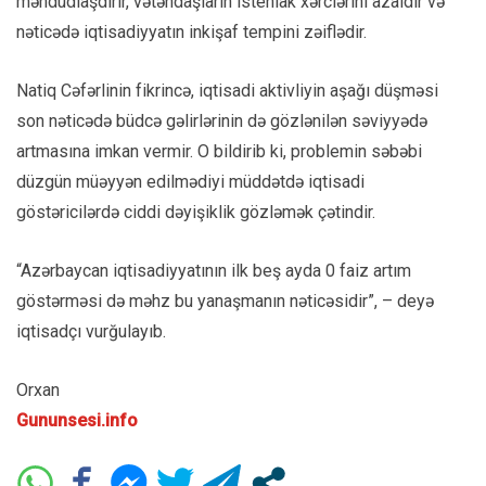
məhdudlaşdırır, vətəndaşların istehlak xərclərini azaldır və
nəticədə iqtisadiyyatın inkişaf tempini zəiflədir.
Natiq Cəfərlinin fikrincə, iqtisadi aktivliyin aşağı düşməsi
son nəticədə büdcə gəlirlərinin də gözlənilən səviyyədə
artmasına imkan vermir. O bildirib ki, problemin səbəbi
düzgün müəyyən edilmədiyi müddətdə iqtisadi
göstəricilərdə ciddi dəyişiklik gözləmək çətindir.
“Azərbaycan iqtisadiyyatının ilk beş ayda 0 faiz artım
göstərməsi də məhz bu yanaşmanın nəticəsidir”, – deyə
iqtisadçı vurğulayıb.
Orxan
Gununsesi.info