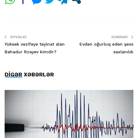
ƏVVƏLKI
SONRAKI
Yüksək vəzifəyə təyinat alan
Evdən oğurluq edən şəxs
Bahadur Rzayev kimdir?
saxlanıldı
DİGƏR XƏBƏRLƏR