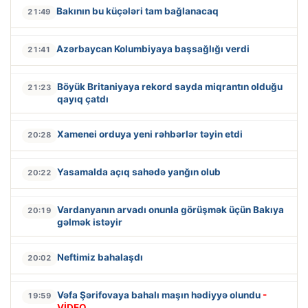
Bakının bu küçələri tam bağlanacaq
21:49
Azərbaycan Kolumbiyaya başsağlığı verdi
21:41
Böyük Britaniyaya rekord sayda miqrantın olduğu
21:23
qayıq çatdı
Xamenei orduya yeni rəhbərlər təyin etdi
20:28
Yasamalda açıq sahədə yanğın olub
20:22
Vardanyanın arvadı onunla görüşmək üçün Bakıya
20:19
gəlmək istəyir
Neftimiz bahalaşdı
20:02
Vəfa Şərifovaya bahalı maşın hədiyyə olundu
-
19:59
VİDEO