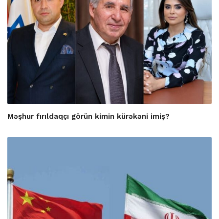
Məşhur fırıldaqçı görün kimin kürəkəni imiş?