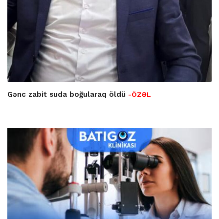
Gənc zabit suda boğularaq öldü
-ÖZƏL