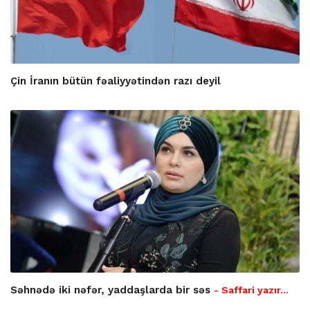
Çin İranın bütün fəaliyyətindən razı deyil
Səhnədə iki nəfər, yaddaşlarda bir səs
- Saffari yazır…