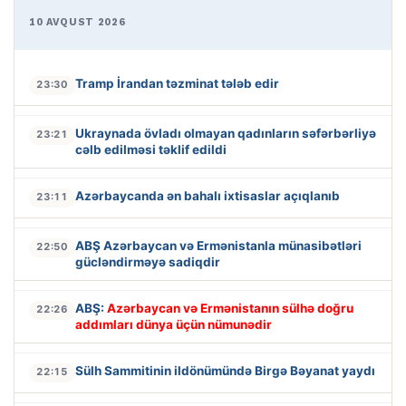
10 AVQUST 2026
Tramp İrandan təzminat tələb edir
23:30
Ukraynada övladı olmayan qadınların səfərbərliyə
23:21
cəlb edilməsi təklif edildi
Azərbaycanda ən bahalı ixtisaslar açıqlanıb
23:11
ABŞ Azərbaycan və Ermənistanla münasibətləri
22:50
gücləndirməyə sadiqdir
ABŞ:
Azərbaycan və Ermənistanın sülhə doğru
22:26
addımları dünya üçün nümunədir
Sülh Sammitinin ildönümündə Birgə Bəyanat yaydı
22:15