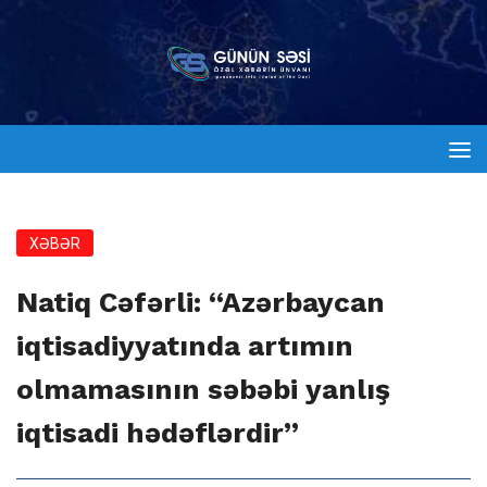
XƏBƏR
Natiq Cəfərli: “Azərbaycan
iqtisadiyyatında artımın
olmamasının səbəbi yanlış
iqtisadi hədəflərdir”