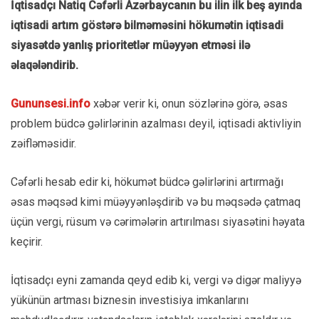
İqtisadçı Natiq Cəfərli Azərbaycanın bu ilin ilk beş ayında
iqtisadi artım göstərə bilməməsini hökumətin iqtisadi
siyasətdə yanlış prioritetlər müəyyən etməsi ilə
əlaqələndirib.
Gununsesi.info
xəbər verir ki, onun sözlərinə görə, əsas
problem büdcə gəlirlərinin azalması deyil, iqtisadi aktivliyin
zəifləməsidir.
Cəfərli hesab edir ki, hökumət büdcə gəlirlərini artırmağı
əsas məqsəd kimi müəyyənləşdirib və bu məqsədə çatmaq
üçün vergi, rüsum və cərimələrin artırılması siyasətini həyata
keçirir.
İqtisadçı eyni zamanda qeyd edib ki, vergi və digər maliyyə
yükünün artması biznesin investisiya imkanlarını