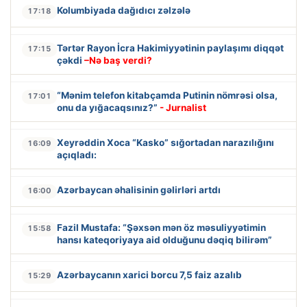
Kolumbiyada dağıdıcı zəlzələ
17:18
Tərtər Rayon İcra Hakimiyyətinin paylaşımı diqqət
17:15
çəkdi
–Nə baş verdi?
“Mənim telefon kitabçamda Putinin nömrəsi olsa,
17:01
onu da yığacaqsınız?”
- Jurnalist
Xeyrəddin Xoca “Kasko” sığortadan narazılığını
16:09
açıqladı:
Azərbaycan əhalisinin gəlirləri artdı
16:00
Fazil Mustafa: “Şəxsən mən öz məsuliyyətimin
15:58
hansı kateqoriyaya aid olduğunu dəqiq bilirəm”
Azərbaycanın xarici borcu 7,5 faiz azalıb
15:29