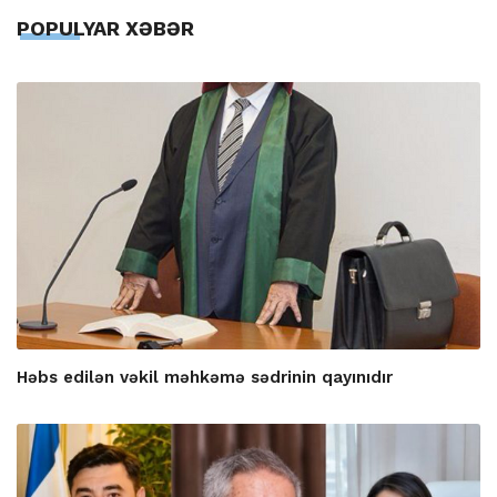
POPULYAR XƏBƏR
Həbs edilən vəkil məhkəmə sədrinin qayınıdır