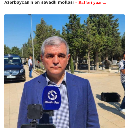
Azərbaycanın ən savadlı mollası
- Saffari yazır…