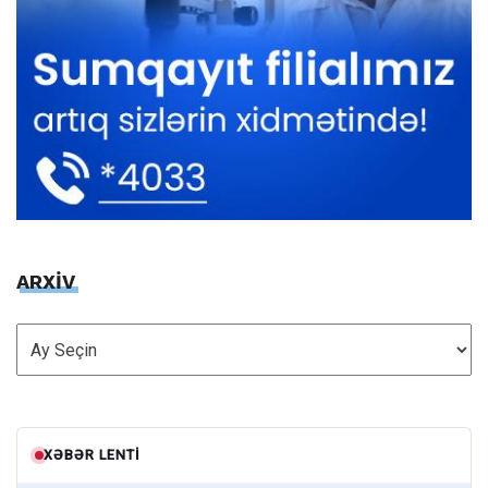
ARXİV
ARXİV
XƏBƏR LENTI