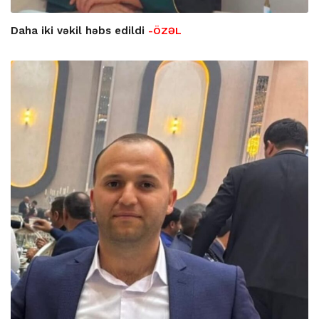
Daha iki vəkil həbs edildi
-ÖZƏL