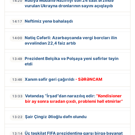
Rusiya Müdafiə Nazirliyi son 24 saat ərzində
14:20
vurulan Ukrayna dronlarının sayını açıqlayıb
Neftimiz yenə bahalaşdı
14:17
Natiq Cəfərli: Azərbaycanda vergi borcları ilin
14:00
əvvəlindən 22,4 faiz artıb
Prezident Belçika və Polşaya yeni səfirlər təyin
13:49
etdi
Xanım səfir geri çağırıldı
- SƏRƏNCAM
13:46
Vətəndaş “İrşad”dan narazılıq edir:
“Kondisioner
13:33
bir ay sonra sıradan çıxdı, problemi həll etmirlər”
Şair Çingiz Əlioğlu dəfn olundu
13:22
Üç təşkilat FIFA prezidentinə qarşı birgə bəyanat
13:14