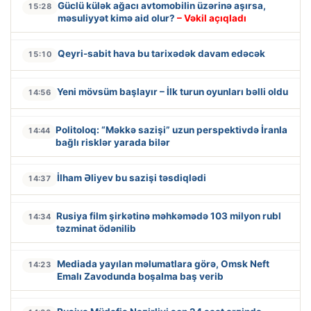
Güclü külək ağacı avtomobilin üzərinə aşırsa,
15:28
məsuliyyət kimə aid olur?
– Vəkil açıqladı
Qeyri-sabit hava bu tarixədək davam edəcək
15:10
Yeni mövsüm başlayır – İlk turun oyunları bəlli oldu
14:56
Politoloq: “Məkkə sazişi” uzun perspektivdə İranla
14:44
bağlı risklər yarada bilər
İlham Əliyev bu sazişi təsdiqlədi
14:37
Rusiya film şirkətinə məhkəmədə 103 milyon rubl
14:34
təzminat ödənilib
Mediada yayılan məlumatlara görə, Omsk Neft
14:23
Emalı Zavodunda boşalma baş verib