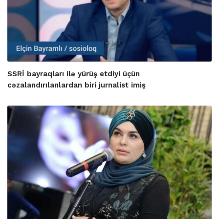
SSRİ bayraqları ilə yürüş etdiyi üçün
cəzalandırılanlardan biri jurnalist imiş