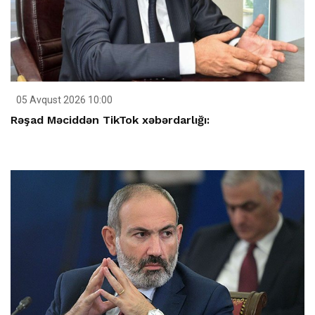
05 Avqust 2026 10:00
Rəşad Məciddən TikTok xəbərdarlığı: