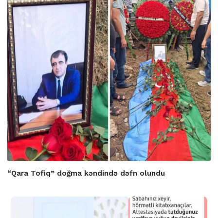
“Qara Tofiq” doğma kəndində dəfn olundu