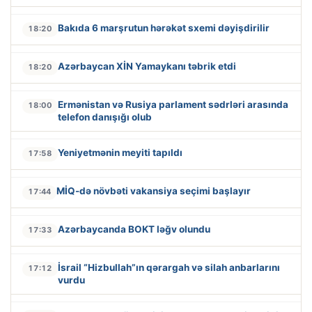
Bakıda 6 marşrutun hərəkət sxemi dəyişdirilir
18:20
Azərbaycan XİN Yamaykanı təbrik etdi
18:20
Ermənistan və Rusiya parlament sədrləri arasında
18:00
telefon danışığı olub
Yeniyetmənin meyiti tapıldı
17:58
MİQ-də növbəti vakansiya seçimi başlayır
17:44
Azərbaycanda BOKT ləğv olundu
17:33
İsrail “Hizbullah”ın qərargah və silah anbarlarını
17:12
vurdu