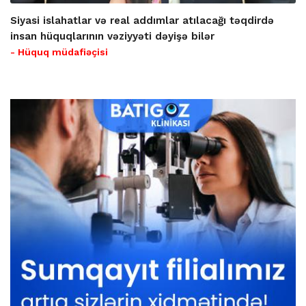
Siyasi islahatlar və real addımlar atılacağı təqdirdə
insan hüquqlarının vəziyyəti dəyişə bilər
- Hüquq müdafiəçisi