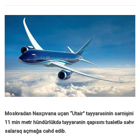
Moskvadan Naxçıvana uçan “Utair” təyyarəsinin sərnişini
11 min metr hündürlükdə təyyarənin qapısını tualetlə səhv
salaraq açmağa cəhd edib.