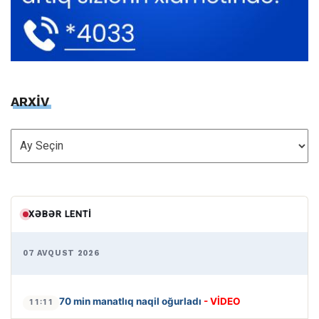
ARXİV
ARXİV
XƏBƏR LENTI
07 AVQUST 2026
70 min manatlıq naqil oğurladı
- VİDEO
11:11