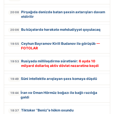
Pirşağıda dənizdə batan şəxsin axtarışları davam
20:08
etdirilir
Bu küçələrdə hərəkətə məhdudiyyət qoyulacaq
20:06
Ceyhun Bayramov Kirill Budanov ilə görüşüb
—
19:55
FOTOLAR
Rusiyada milliləşdirmə sürətlənir:
6 ayda 10
19:53
milyard dollarlıq aktiv dövlət nəzarətinə keçdi
Süni intellektlə arıqlayan şəxs komaya düşdü
19:49
İran və Oman Hörmüz boğazı ilə bağlı razılığa
19:44
gəldi
Tiktoker “Beniz”ə hökm oxundu
18:37