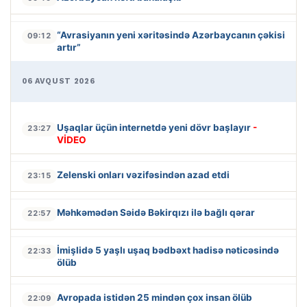
“Avrasiyanın yeni xəritəsində Azərbaycanın çəkisi
09:12
artır”
06 AVQUST 2026
Uşaqlar üçün internetdə yeni dövr başlayır
-
23:27
VİDEO
Zelenski onları vəzifəsindən azad etdi
23:15
Məhkəmədən Səidə Bəkirqızı ilə bağlı qərar
22:57
İmişlidə 5 yaşlı uşaq bədbəxt hadisə nəticəsində
22:33
ölüb
Avropada istidən 25 mindən çox insan ölüb
22:09