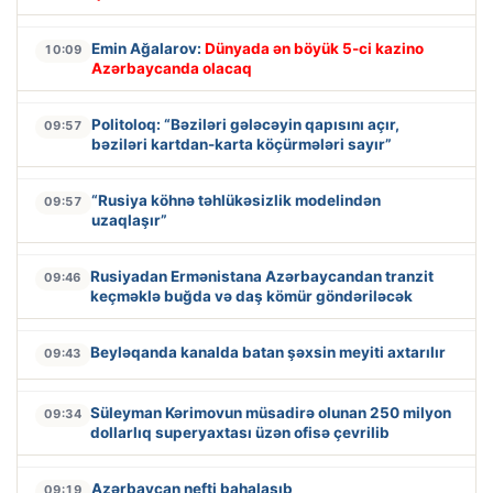
Emin Ağalarov:
Dünyada ən böyük 5-ci kazino
10:09
Azərbaycanda olacaq
Politoloq: “Bəziləri gələcəyin qapısını açır,
09:57
bəziləri kartdan-karta köçürmələri sayır”
“Rusiya köhnə təhlükəsizlik modelindən
09:57
uzaqlaşır”
Rusiyadan Ermənistana Azərbaycandan tranzit
09:46
keçməklə buğda və daş kömür göndəriləcək
Beyləqanda kanalda batan şəxsin meyiti axtarılır
09:43
Süleyman Kərimovun müsadirə olunan 250 milyon
09:34
dollarlıq superyaxtası üzən ofisə çevrilib
Azərbaycan nefti bahalaşıb
09:19