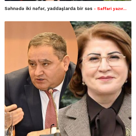
Səhnədə iki nəfər, yaddaşlarda bir səs
- Saffari yazır…