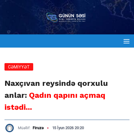
CƏMİYYƏT
Naxçıvan reysində qorxulu
anlar:
Qadın qapını açmaq
istədi...
Müəllif:
Firuzə
15 İyun 2026 20:20