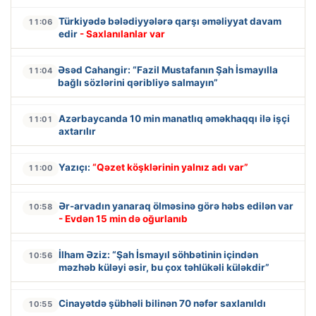
Türkiyədə bələdiyyələrə qarşı əməliyyat davam
11:06
edir
- Saxlanılanlar var
Əsəd Cahangir: “Fazil Mustafanın Şah İsmayılla
11:04
bağlı sözlərini qəribliyə salmayın”
Azərbaycanda 10 min manatlıq əməkhaqqı ilə işçi
11:01
axtarılır
Yazıçı:
“Qəzet köşklərinin yalnız adı var”
11:00
Ər-arvadın yanaraq ölməsinə görə həbs edilən var
10:58
- Evdən 15 min də oğurlanıb
İlham Əziz: “Şah İsmayıl söhbətinin içindən
10:56
məzhəb küləyi əsir, bu çox təhlükəli küləkdir”
Cinayətdə şübhəli bilinən 70 nəfər saxlanıldı
10:55