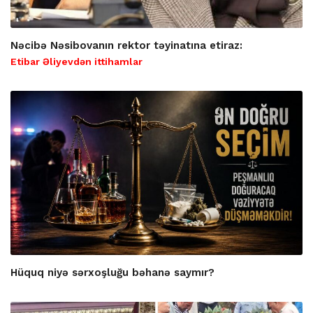
Nəcibə Nəsibovanın rektor təyinatına etiraz:
Etibar Əliyevdən ittihamlar
Hüquq niyə sərxoşluğu bəhanə saymır?