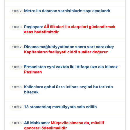
Metro ilə daşınan sərnişinlərin sayı açıqlandı
10:52
Paşinyan:
Aİİ ölkələri ilə əlaqələri gücləndirmək
10:33
əsas hədəfimizdir
Dinamo məğlubiyyətindən sonra sərt narazılıq:
10:32
Kapitanların fəaliyyəti ciddi suallar doğurur
Ermənistan eyni vaxtda iki ittifaqa üzv ola bilməz
-
10:30
Paşinyan
Kolleclərə qəbul üzrə ixtisas seçimi bu tarixdə
10:26
bitəcək
13 stomatoloq məsuliyyətə cəlb edilib
10:22
Ali Məhkəmə:
Müqavilə olmasa da, müəllif
10:13
qonorarı ödənilməlidir