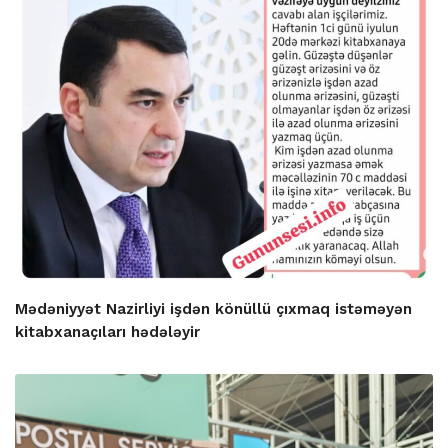
Mədəniyyət Nazirliyi işdən könüllü çıxmaq istəməyən
kitabxanaçıları hədələyir