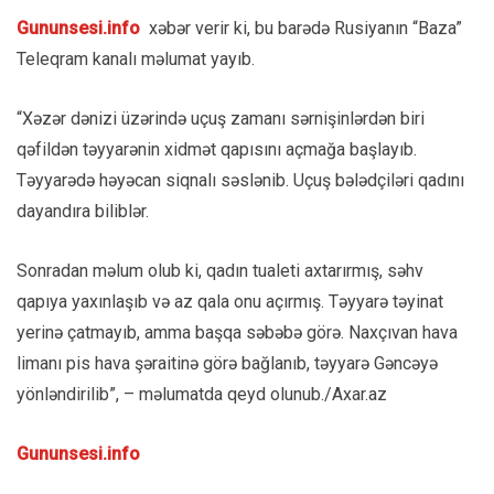
Gununsesi.info
xəbər verir ki, bu barədə Rusiyanın “Baza”
Teleqram kanalı məlumat yayıb.
“Xəzər dənizi üzərində uçuş zamanı sərnişinlərdən biri
qəfildən təyyarənin xidmət qapısını açmağa başlayıb.
Təyyarədə həyəcan siqnalı səslənib. Uçuş bələdçiləri qadını
dayandıra biliblər.
Sonradan məlum olub ki, qadın tualeti axtarırmış, səhv
qapıya yaxınlaşıb və az qala onu açırmış. Təyyarə təyinat
yerinə çatmayıb, amma başqa səbəbə görə. Naxçıvan hava
limanı pis hava şəraitinə görə bağlanıb, təyyarə Gəncəyə
yönləndirilib”, – məlumatda qeyd olunub./Axar.az
Gununsesi.info