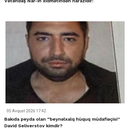
Vətəndaş Nar-ın xidmətindən narazıdır:
05 Avqust 2026 17:42
Bakıda peyda olan “beynəlxalq hüquq müdafiəçisi”
David Seliverstov kimdir?