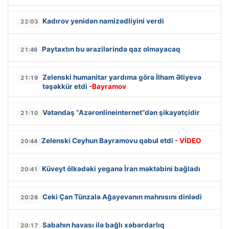
Kadırov yenidən namizədliyini verdi
22:03
Paytaxtın bu ərazilərində qaz olmayacaq
21:46
Zelenski humanitar yardıma görə İlham Əliyevə
21:19
təşəkkür etdi
-Bayramov
Vətəndaş “Azəronlineinternet”dən şikayətçidir
21:10
Zelenski Ceyhun Bayramovu qəbul etdi
- VİDEO
20:44
Küveyt ölkədəki yeganə İran məktəbini bağladı
20:41
Ceki Çan Tünzalə Ağayevanın mahnısını dinlədi
20:26
Sabahın havası ilə bağlı xəbərdarlıq
20:17