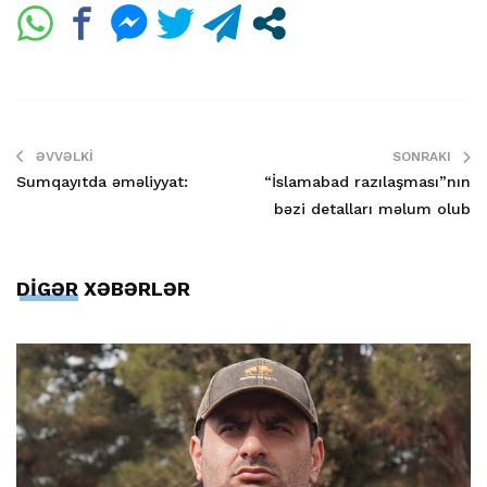
ƏVVƏLKI
SONRAKI
Sumqayıtda əməliyyat:
“İslamabad razılaşması”nın
bəzi detalları məlum olub
DİGƏR XƏBƏRLƏR