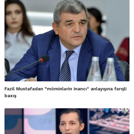
Fazil Mustafadan “möminlərin inancı” anlayışına fərqli
baxış