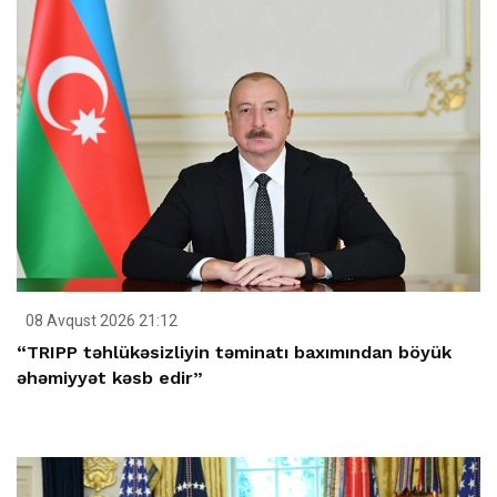
08 Avqust 2026 21:12
“TRIPP təhlükəsizliyin təminatı baxımından böyük
əhəmiyyət kəsb edir”