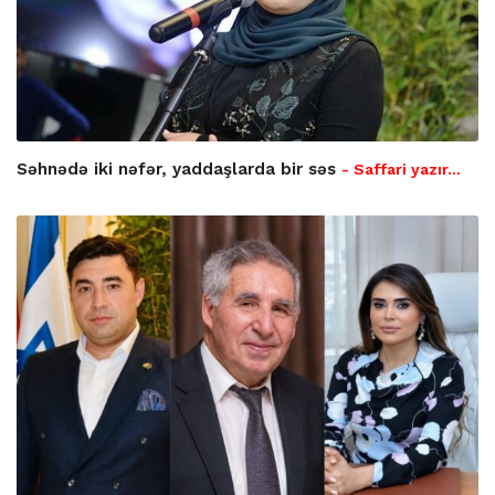
Səhnədə iki nəfər, yaddaşlarda bir səs
- Saffari yazır…