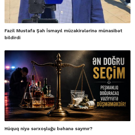
Fazil Mustafa Şah İsmayıl müzakirələrinə münasibət
bildirdi
Hüquq niyə sərxoşluğu bəhanə saymır?