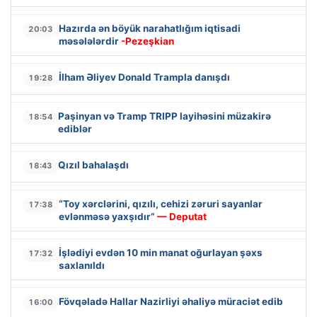
Hazırda ən böyük narahatlığım iqtisadi
20:03
məsələlərdir
-Pezeşkian
İlham Əliyev Donald Trampla danışdı
19:28
Paşinyan və Tramp TRIPP layihəsini müzakirə
18:54
ediblər
Qızıl bahalaşdı
18:43
“Toy xərclərini, qızılı, cehizi zəruri sayanlar
17:38
evlənməsə yaxşıdır”
— Deputat
İşlədiyi evdən 10 min manat oğurlayan şəxs
17:32
saxlanıldı
Fövqəladə Hallar Nazirliyi əhaliyə müraciət edib
16:00