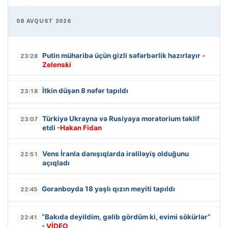
08 AVQUST 2026
Putin müharibə üçün gizli səfərbərlik hazırlayır
-
23:28
Zelenski
İtkin düşən 8 nəfər tapıldı
23:18
Türkiyə Ukrayna və Rusiyaya moratorium təklif
23:07
etdi
-Hakan Fidan
Vens İranla danışıqlarda irəliləyiş olduğunu
22:51
açıqladı
Goranboyda 18 yaşlı qızın meyiti tapıldı
22:45
“Bakıda deyildim, gəlib gördüm ki, evimi sökürlər”
22:41
- VİDEO