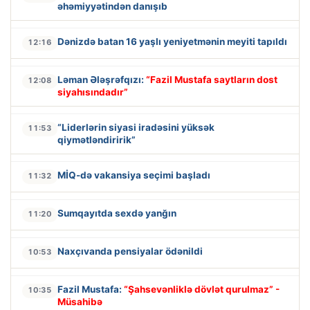
əhəmiyyətindən danışıb
Dənizdə batan 16 yaşlı yeniyetmənin meyiti tapıldı
12:16
Ləman Ələşrəfqızı:
“Fazil Mustafa saytların dost
12:08
siyahısındadır”
“Liderlərin siyasi iradəsini yüksək
11:53
qiymətləndiririk”
MİQ-də vakansiya seçimi başladı
11:32
Sumqayıtda sexdə yanğın
11:20
Naxçıvanda pensiyalar ödənildi
10:53
Fazil Mustafa:
“Şahsevənliklə dövlət qurulmaz” -
10:35
Müsahibə