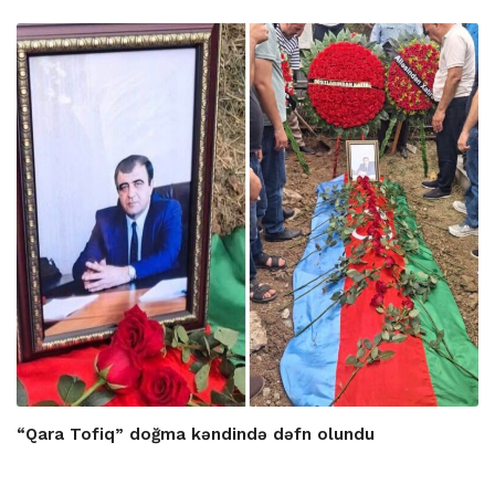
“Qara Tofiq” doğma kəndində dəfn olundu