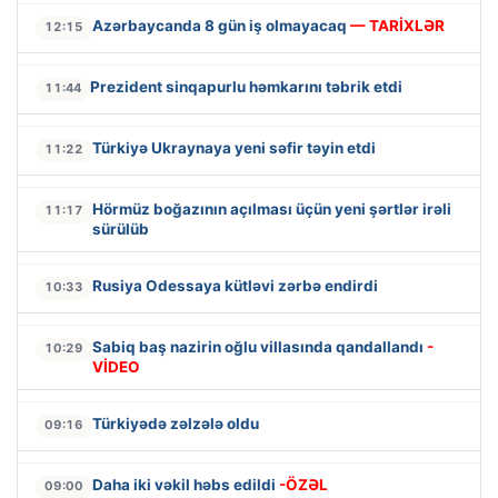
Azərbaycanda 8 gün iş olmayacaq
— TARİXLƏR
12:15
Prezident sinqapurlu həmkarını təbrik etdi
11:44
Türkiyə Ukraynaya yeni səfir təyin etdi
11:22
Hörmüz boğazının açılması üçün yeni şərtlər irəli
11:17
sürülüb
Rusiya Odessaya kütləvi zərbə endirdi
10:33
Sabiq baş nazirin oğlu villasında qandallandı
-
10:29
VİDEO
Türkiyədə zəlzələ oldu
09:16
Daha iki vəkil həbs edildi
-ÖZƏL
09:00