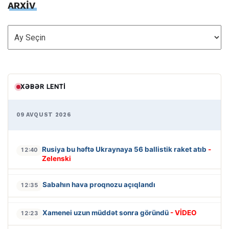
ARXİV
ARXİV
XƏBƏR LENTI
09 AVQUST 2026
Rusiya bu həftə Ukraynaya 56 ballistik raket atıb
-
12:40
Zelenski
Sabahın hava proqnozu açıqlandı
12:35
Xamenei uzun müddət sonra göründü
- VİDEO
12:23