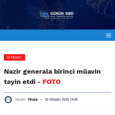
SİYASƏT
Nazir generala birinci müavin
təyin etdi
- FOTO
Müəllif:
Firuzə
03 Oktyabr 2025 14:08