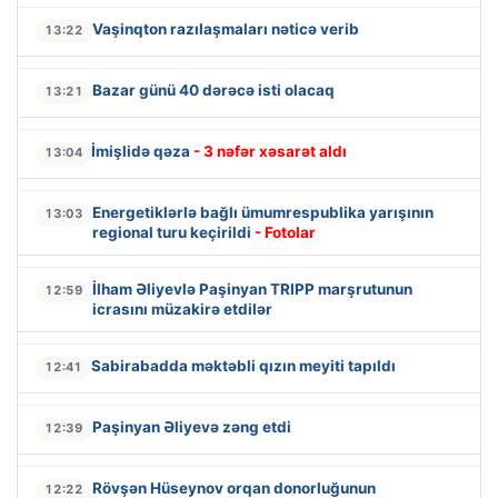
Vaşinqton razılaşmaları nəticə verib
13:22
Bazar günü 40 dərəcə isti olacaq
13:21
İmişlidə qəza
- 3 nəfər xəsarət aldı
13:04
Energetiklərlə bağlı ümumrespublika yarışının
13:03
regional turu keçirildi
- Fotolar
İlham Əliyevlə Paşinyan TRIPP marşrutunun
12:59
icrasını müzakirə etdilər
Sabirabadda məktəbli qızın meyiti tapıldı
12:41
Paşinyan Əliyevə zəng etdi
12:39
Rövşən Hüseynov orqan donorluğunun
12:22