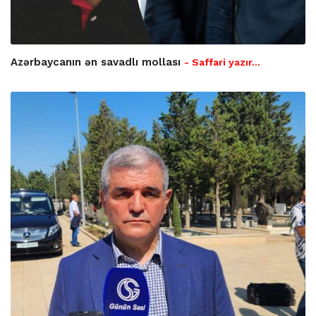
Azərbaycanın ən savadlı mollası
- Saffari yazır…