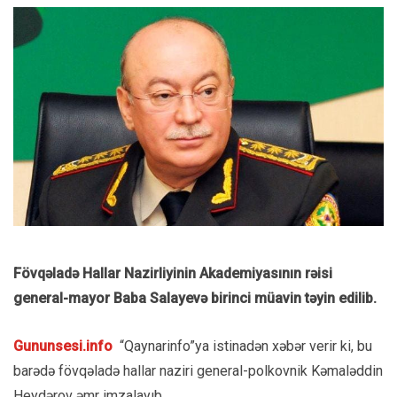
Fövqəladə Hallar Nazirliyinin Akademiyasının rəisi
general-mayor Baba Salayevə birinci müavin təyin edilib.
Gununsesi.info
“Qaynarinfo”ya istinadən xəbər verir ki, bu
barədə fövqəladə hallar naziri general-polkovnik Kəmaləddin
Heydərov əmr imzalayıb.