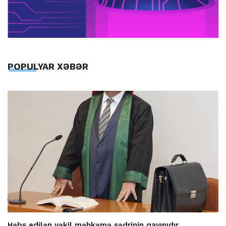
POPULYAR XƏBƏR
Həbs edilən vəkil məhkəmə sədrinin qayınıdır