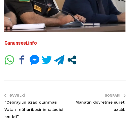
Gununsesi.info
ƏVVƏLKI
SONRAKI
“Cəbrayılın azad olunması
Manatın dövretmə sürəti
Vətən müharibəsininhəlledici
azalıb
anı idi”