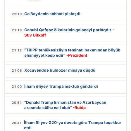
Co Baydenin səhhəti pisləşdi
22:10
Cənubi Qafqaz ölkələrinin gələcəyi parlaqdır
-
21:18
Stiv Uitkoff
“TRIPP təhlükəsizliyin təminatı baxımından böyük
21:12
əhəmiyyət kəsb edir”
-Prezident
Xocavənddə buldozer minaya düşdü
21:08
İlham Əliyev Trampa məktub göndərdi
21:00
“Donald Tramp Ermənistan və Azərbaycan
20:51
arasında sülhə nail olub”
-Rubio
İlham Əliyev G20-yə dəvətə görə Trampa təşəkkür
20:47
etdi