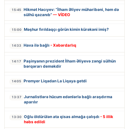
Hikmət Hacıyev: “İlham Əliyev müharibəni, həm də
15:45
sülhü qazanıb”
— VİDEO
Məşhur fırıldaqçı görün kimin kürəkəni imiş?
15:00
Hava ilə bağlı
- Xəbərdarlıq
14:33
Paşinyanın prezident İlham Əliyevə zəngi sülhün
14:17
bərqərarı deməkdir
Premyer Liqadan La Liqaya getdi
14:05
Jurnalistlərə hücum edənlərlə bağlı araşdırma
13:37
aparılır
Oğlu öldürülən ata qisas almağa çalışdı
- 5 illik
13:30
həbs edildi