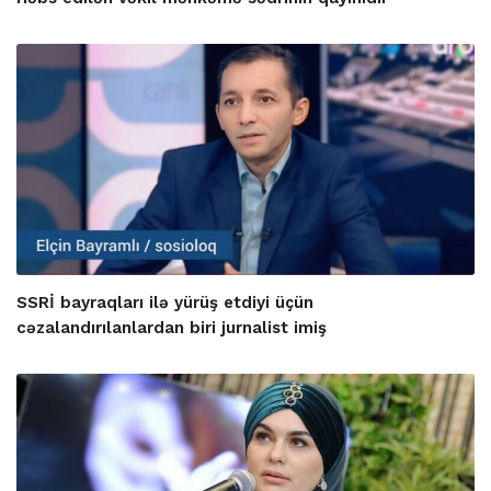
SSRİ bayraqları ilə yürüş etdiyi üçün
cəzalandırılanlardan biri jurnalist imiş