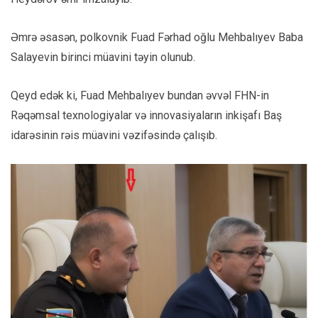
Əmrə əsasən, polkovnik Fuad Fərhad oğlu Mehbalıyev Baba
Salayevin birinci müavini təyin olunub.
Qeyd edək ki, Fuad Mehbalıyev bundan əvvəl FHN-in
Rəqəmsal texnologiyalar və innovasiyaların inkişafı Baş
idarəsinin rəis müavini vəzifəsində çalışıb.