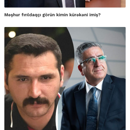
Məşhur fırıldaqçı görün kimin kürəkəni imiş?