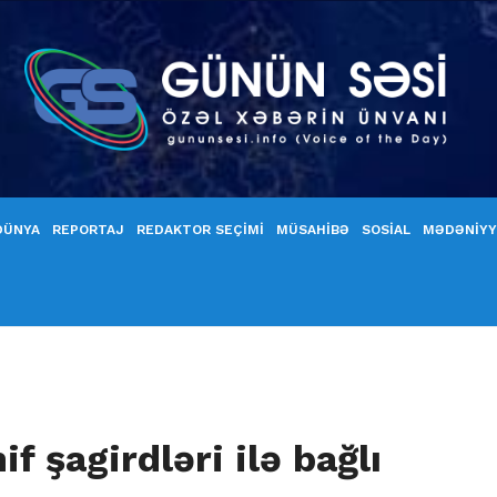
DÜNYA
REPORTAJ
REDAKTOR SEÇİMİ
MÜSAHİBƏ
SOSİAL
MƏDƏNİY
if şagirdləri ilə bağlı