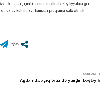
dəstək olacaq, çünki həmin müəllimlər keyfiyyətinə görə
nə də öz övladını əlavə hansısa proqrama cəlb etmək
SONRAKI
Ağdamda açıq ərazidə yanğın başlayıb