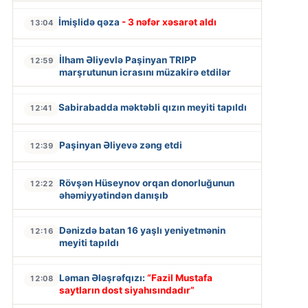
İmişlidə qəza
- 3 nəfər xəsarət aldı
13:04
İlham Əliyevlə Paşinyan TRIPP
12:59
marşrutunun icrasını müzakirə etdilər
Sabirabadda məktəbli qızın meyiti tapıldı
12:41
Paşinyan Əliyevə zəng etdi
12:39
Rövşən Hüseynov orqan donorluğunun
12:22
əhəmiyyətindən danışıb
Dənizdə batan 16 yaşlı yeniyetmənin
12:16
meyiti tapıldı
Ləman Ələşrəfqızı:
“Fazil Mustafa
12:08
saytların dost siyahısındadır”