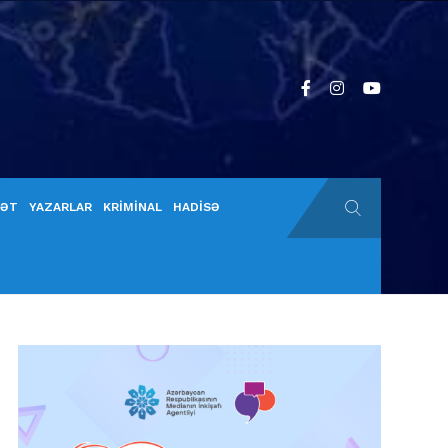
YƏT
YAZARLAR
KRİMİNAL
HADİSƏ