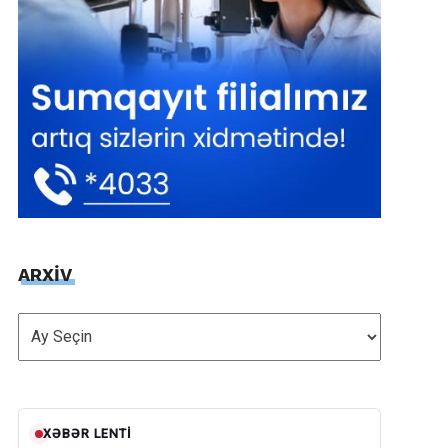
ARXİV
ARXİV
XƏBƏR LENTI