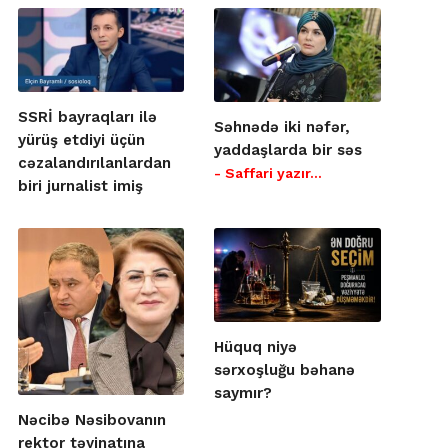
SSRİ bayraqları ilə
Səhnədə iki nəfər,
yürüş etdiyi üçün
yaddaşlarda bir səs
cəzalandırılanlardan
- Saffari yazır…
biri jurnalist imiş
Hüquq niyə
sərxoşluğu bəhanə
saymır?
Nəcibə Nəsibovanın
rektor təyinatına