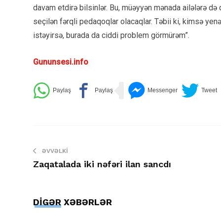
davam etdirə bilsinlər. Bu, müəyyən mənada ailələrə də 
seçilən fərqli pedaqoqlar olacaqlar. Təbii ki, kimsə ye
istəyirsə, burada da ciddi problem görmürəm”.
Gununsesi.info
ƏVVƏLKI
Zaqatalada iki nəfəri ilan sancdı
DİGƏR XƏBƏRLƏR