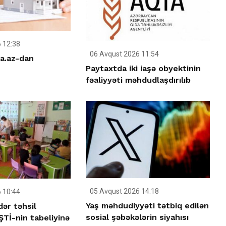
 12:38
06 Avqust 2026 11:54
a.az-dan
Paytaxtda iki iaşə obyektinin
fəaliyyəti məhdudlaşdırılıb
05 Avqust 2026 14:18
 10:44
Yaş məhdudiyyəti tətbiq edilən
ər təhsil
sosial şəbəkələrin siyahısı
Tİ-nin tabeliyinə