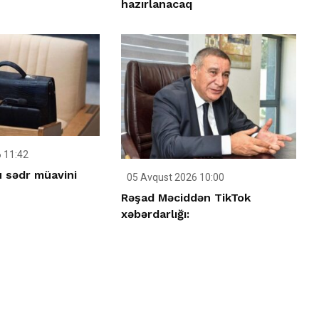
hazırlanacaq
 11:42
u sədr müavini
05 Avqust 2026 10:00
Rəşad Məciddən TikTok
xəbərdarlığı: