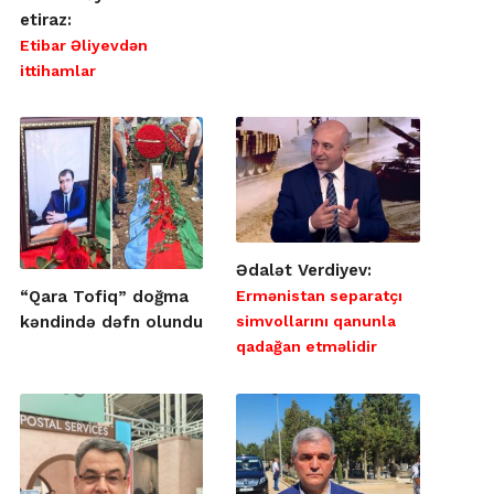
etiraz:
Etibar Əliyevdən
ittihamlar
Ədalət Verdiyev:
Ermənistan separatçı
“Qara Tofiq” doğma
simvollarını qanunla
kəndində dəfn olundu
qadağan etməlidir