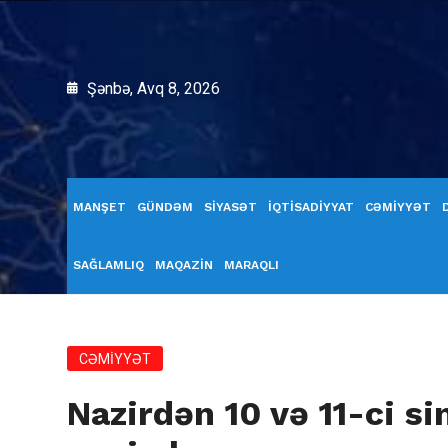
Şənbə, Avq 8, 2026
MANŞET
GÜNDƏM
SİYASƏT
İQTİSADİYYAT
CƏMİYYƏT
SAĞLAMLIQ
MAQAZİN
MARAQLI
CƏMİYYƏT
Nazirdən 10 və 11-ci sin