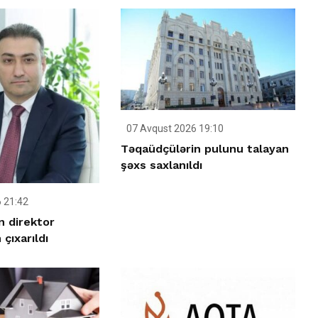
07 Avqust 2026 19:10
Təqaüdçülərin pulunu talayan
şəxs saxlanıldı
 21:42
ın direktor
çıxarıldı