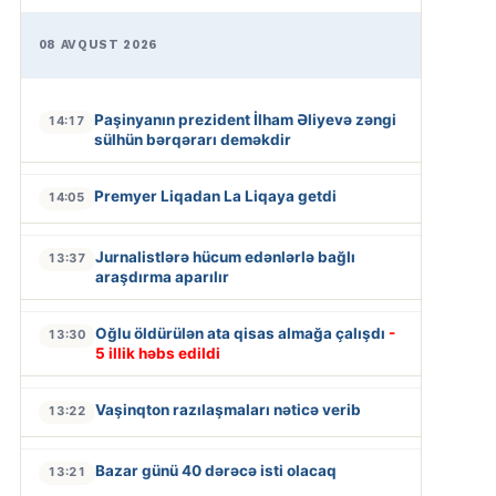
08 AVQUST 2026
Paşinyanın prezident İlham Əliyevə zəngi
14:17
sülhün bərqərarı deməkdir
Premyer Liqadan La Liqaya getdi
14:05
Jurnalistlərə hücum edənlərlə bağlı
13:37
araşdırma aparılır
Oğlu öldürülən ata qisas almağa çalışdı
-
13:30
5 illik həbs edildi
Vaşinqton razılaşmaları nəticə verib
13:22
Bazar günü 40 dərəcə isti olacaq
13:21