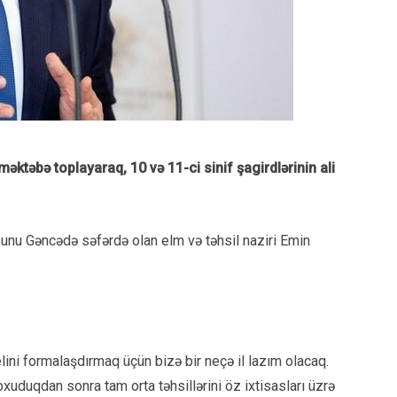
 məktəbə toplayaraq, 10 və 11-ci sinif şagirdlərinin ali
 bunu Gəncədə səfərdə olan elm və təhsil naziri Emin
elini formalaşdırmaq üçün bizə bir neçə il lazım olacaq.
 oxuduqdan sonra tam orta təhsillərini öz ixtisasları üzrə