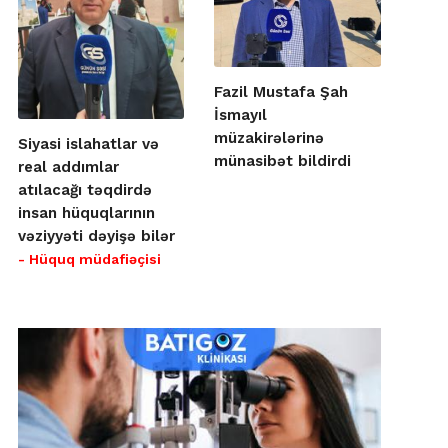
Fazil Mustafa Şah
İsmayıl
müzakirələrinə
Siyasi islahatlar və
münasibət bildirdi
real addımlar
atılacağı təqdirdə
insan hüquqlarının
vəziyyəti dəyişə bilər
- Hüquq müdafiəçisi