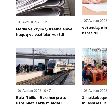
07 Avqust 2026
07 Avqust 2026 13:19
Vətəndaş Bin
Media və Yayım Şurasına əlavə
narazıdır:
hüquq və vəzifələr verildi
06 Avqust 2026 10:47
06 Avqust 2026
Bakı–Tbilisi–Bakı marşrutu
3 məktəbəqəd
üzrə bilet satış müddəti
müəssisəsi BŞ