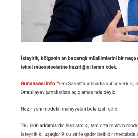
İstəyirik, bölgənin ən bacarıqlı müəllimlərini bir neçə
təhsil müəssisələrinə hazırlığını təmin edək.
Gununsesi.info
“Yeni Sabah”a istinadla xəbər verir ki,
Əmrullayev jurnalistlərə açıqlamasında deyib.
Nazir yeni modelin mahiyyətini belə izah edib:
“Bu, ilkin addımlardır. İnanıram ki, tam orta məktəb mod
İstəyirik ki, uşaqlar 9-cu sinfə qədər bəlli bir məktəbdə