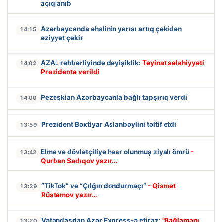
açıqlanıb
Azərbaycanda əhalinin yarısı artıq çəkidən
14:15
əziyyət çəkir
AZAL rəhbərliyində dəyişiklik:
Təyinat səlahiyyəti
14:02
Prezidentə verildi
Pezeşkian Azərbaycanla bağlı tapşırıq verdi
14:00
Prezident Bəxtiyar Aslanbəylini təltif etdi
13:59
Elmə və dövlətçiliyə həsr olunmuş ziyalı ömrü
-
13:42
Qurban Sadıqov yazır...
“TikTok” və “Çılğın dondurmaçı”
- Qismət
13:29
Rüstəmov yazır…
Vətəndaşdan Azər Express-ə etiraz:
"Bağlamanı
13:20