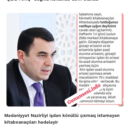
Mədəniyyət Nazirliyi işdən könüllü çıxmaq istəməyən
kitabxanaçıları hədələyir