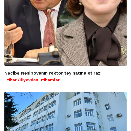
Nəcibə Nəsibovanın rektor təyinatına etiraz:
Etibar Əliyevdən ittihamlar