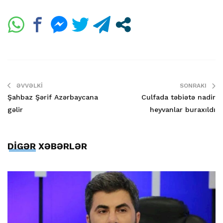
ƏVVƏLKI
SONRAKI
Şahbaz Şərif Azərbaycana
Culfada təbiətə nadir
gəlir
heyvanlar buraxıldı
DİGƏR XƏBƏRLƏR