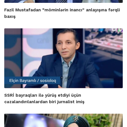
Fazil Mustafadan “möminlərin inancı” anlayışına fərqli
baxış
SSRİ bayraqları ilə yürüş etdiyi üçün
cəzalandırılanlardan biri jurnalist imiş