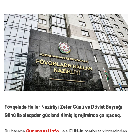
Fövqəladə Hallar Nazirliyi Zəfər Günü və Dövlət Bayrağı
Günü ilə əlaqədar gücləndirilmiş iş rejimində çalışacaq.
Bu barədə
Gununsesi.info
-ya FHN-in mətbuat xidmətindən