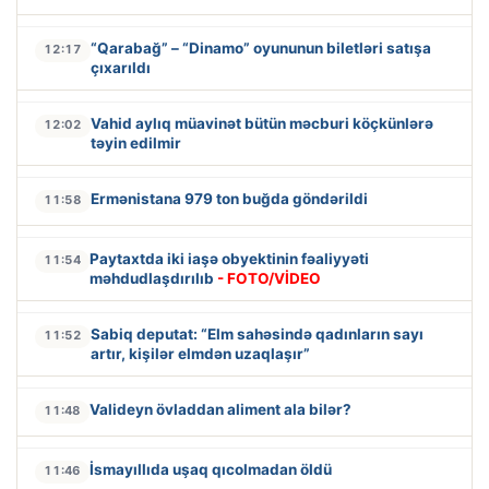
“Qarabağ” – “Dinamo” oyununun biletləri satışa
12:17
çıxarıldı
Vahid aylıq müavinət bütün məcburi köçkünlərə
12:02
təyin edilmir
Ermənistana 979 ton buğda göndərildi
11:58
Paytaxtda iki iaşə obyektinin fəaliyyəti
11:54
məhdudlaşdırılıb
- FOTO/VİDEO
Sabiq deputat: “Elm sahəsində qadınların sayı
11:52
artır, kişilər elmdən uzaqlaşır”
Valideyn övladdan aliment ala bilər?
11:48
İsmayıllıda uşaq qıcolmadan öldü
11:46