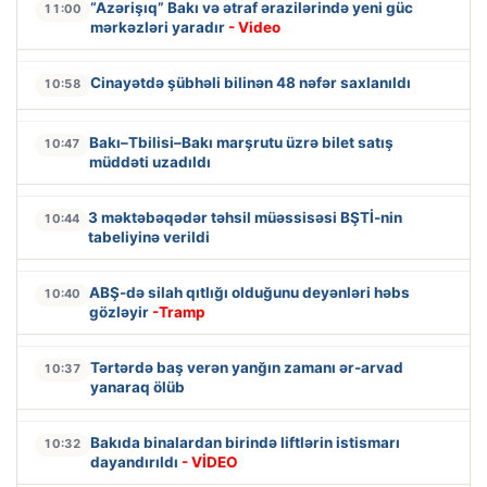
“Azərişıq” Bakı və ətraf ərazilərində yeni güc
11:00
mərkəzləri yaradır
- Video
Cinayətdə şübhəli bilinən 48 nəfər saxlanıldı
10:58
Bakı–Tbilisi–Bakı marşrutu üzrə bilet satış
10:47
müddəti uzadıldı
3 məktəbəqədər təhsil müəssisəsi BŞTİ-nin
10:44
tabeliyinə verildi
ABŞ-də silah qıtlığı olduğunu deyənləri həbs
10:40
gözləyir
-Tramp
Tərtərdə baş verən yanğın zamanı ər-arvad
10:37
yanaraq ölüb
Bakıda binalardan birində liftlərin istismarı
10:32
dayandırıldı
- VİDEO