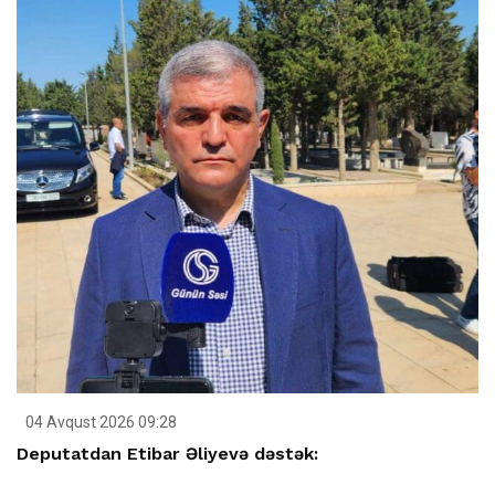
04 Avqust 2026 09:28
Deputatdan Etibar Əliyevə dəstək: