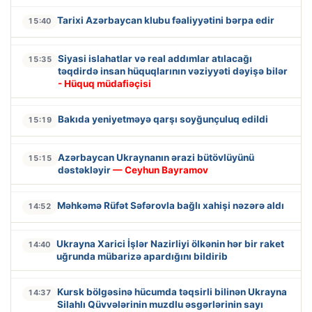
Tarixi Azərbaycan klubu fəaliyyətini bərpa edir
15:40
Siyasi islahatlar və real addımlar atılacağı
15:35
təqdirdə insan hüquqlarının vəziyyəti dəyişə bilər
- Hüquq müdafiəçisi
Bakıda yeniyetməyə qarşı soyğunçuluq edildi
15:19
Azərbaycan Ukraynanın ərazi bütövlüyünü
15:15
dəstəkləyir
— Ceyhun Bayramov
Məhkəmə Rüfət Səfərovla bağlı xahişi nəzərə aldı
14:52
Ukrayna Xarici İşlər Nazirliyi ölkənin hər bir raket
14:40
uğrunda mübarizə apardığını bildirib
Kursk bölgəsinə hücumda təqsirli bilinən Ukrayna
14:37
Silahlı Qüvvələrinin muzdlu əsgərlərinin sayı