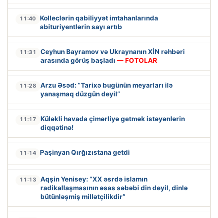
Kolleclərin qabiliyyət imtahanlarında
11:40
abituriyentlərin sayı artıb
Ceyhun Bayramov və Ukraynanın XİN rəhbəri
11:31
arasında görüş başladı
— FOTOLAR
Arzu Əsəd: “Tarixə bugünün meyarları ilə
11:28
yanaşmaq düzgün deyil”
Küləkli havada çimərliyə getmək istəyənlərin
11:17
diqqətinə!
Paşinyan Qırğızıstana getdi
11:14
Aqşin Yenisey: “XX əsrdə islamın
11:13
radikallaşmasının əsas səbəbi din deyil, dinlə
bütünləşmiş millətçilikdir”