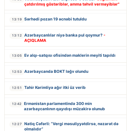
çatdırılmış göstəriblər, amma təhvil verməyiblər"
Sərhədi pozan 19 əcnəbi tutuldu
13:19
Azərbaycanlılar niyə banka pul qoymur?
-
13:12
AÇIQLAMA
Ev alqı-satqısı ofisindən maklerin meyiti tapıldı
13:05
Azərbaycanda BOKT ləğv olundu
12:53
Tahir Kərimliyə ağır itki üz verib
12:51
Ermənistan parlamentində 300 min
12:42
azərbaycanlının qayıdışı müzakirə olunub
Natiq Cəfərli: “Vergi məsuliyyətdirsə, nəzarət də
12:27
olmalıdır”