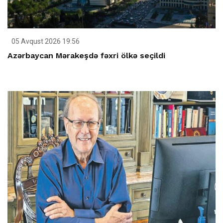
05 Avqust 2026 19:56
Azərbaycan Mərakeşdə fəxri ölkə seçildi