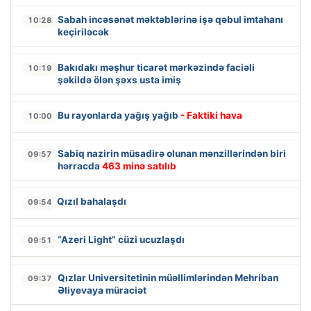
Sabah incəsənət məktəblərinə işə qəbul imtahanı
10:28
keçiriləcək
Bakıdakı məşhur ticarət mərkəzində faciəli
10:19
şəkildə ölən şəxs usta imiş
Bu rayonlarda yağış yağıb
- Faktiki hava
10:00
Sabiq nazirin müsadirə olunan mənzillərindən biri
09:57
hərracda
463 minə satılıb
Qızıl bahalaşdı
09:54
“Azeri Light” cüzi ucuzlaşdı
09:51
Qızlar Universitetinin müəllimlərindən Mehriban
09:37
Əliyevaya müraciət