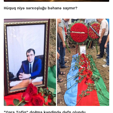
Hüquq niyə sərxoşluğu bəhanə saymır?
“Qara Tofiq” doğma kəndində dəfn olundu