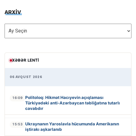
ARXİV
ARXİV
XƏBƏR LENTI
06 AVQUST 2026
Politoloq: Hikmət Hacıyevin açıqlaması
16:09
Türkiyədəki anti-Azərbaycan təbliğatına tutarlı
cavabdır
Ukraynanın Yaroslavla hücumunda Amerikanın
15:53
iştirakı aşkarlanıb