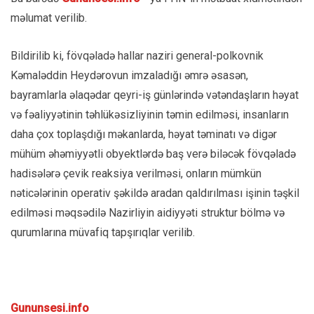
məlumat verilib.
Bildirilib ki, fövqəladə hallar naziri general-polkovnik
Kəmaləddin Heydərovun imzaladığı əmrə əsasən,
bayramlarla əlaqədar qeyri-iş günlərində vətəndaşların həyat
və fəaliyyətinin təhlükəsizliyinin təmin edilməsi, insanların
daha çox toplaşdığı məkanlarda, həyat təminatı və digər
mühüm əhəmiyyətli obyektlərdə baş verə biləcək fövqəladə
hadisələrə çevik reaksiya verilməsi, onların mümkün
nəticələrinin operativ şəkildə aradan qaldırılması işinin təşkil
edilməsi məqsədilə Nazirliyin aidiyyəti struktur bölmə və
qurumlarına müvafiq tapşırıqlar verilib.
Gununsesi.info