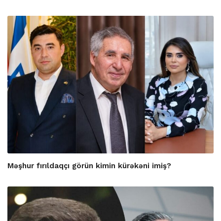
Məşhur fırıldaqçı görün kimin kürəkəni imiş?