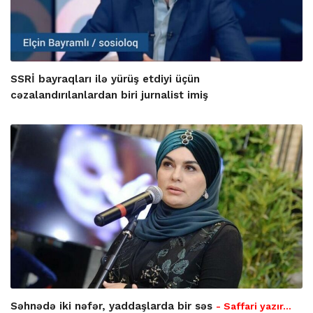
SSRİ bayraqları ilə yürüş etdiyi üçün
cəzalandırılanlardan biri jurnalist imiş
Səhnədə iki nəfər, yaddaşlarda bir səs
- Saffari yazır…