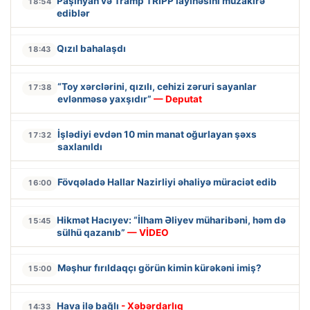
Paşinyan və Tramp TRIPP layihəsini müzakirə
18:54
ediblər
Qızıl bahalaşdı
18:43
“Toy xərclərini, qızılı, cehizi zəruri sayanlar
17:38
evlənməsə yaxşıdır”
— Deputat
İşlədiyi evdən 10 min manat oğurlayan şəxs
17:32
saxlanıldı
Fövqəladə Hallar Nazirliyi əhaliyə müraciət edib
16:00
Hikmət Hacıyev: “İlham Əliyev müharibəni, həm də
15:45
sülhü qazanıb”
— VİDEO
Məşhur fırıldaqçı görün kimin kürəkəni imiş?
15:00
Hava ilə bağlı
- Xəbərdarlıq
14:33