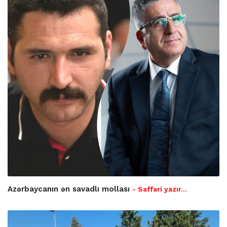
Azərbaycanın ən savadlı mollası
- Saffari yazır…