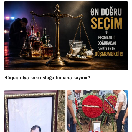
Hüquq niyə sərxoşluğu bəhanə saymır?