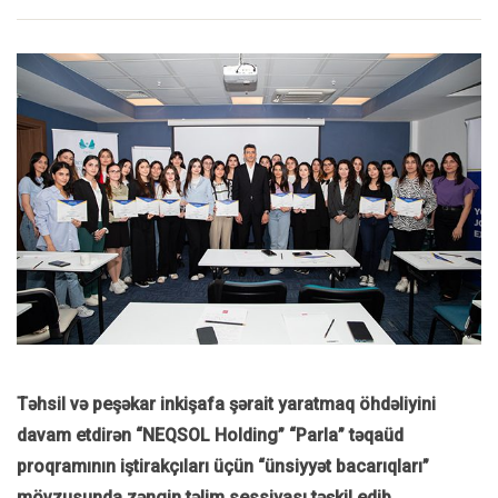
Təhsil və peşəkar inkişafa şərait yaratmaq öhdəliyini
davam etdirən “NEQSOL Holding” “Parla” təqaüd
proqramının iştirakçıları üçün “ünsiyyət bacarıqları”
mövzusunda zəngin təlim sessiyası təşkil edib.