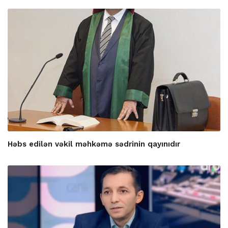
Həbs edilən vəkil məhkəmə sədrinin qayınıdır