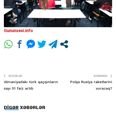
Gununsesi.info
ƏVVƏLKI
SONRAKI
Almaniyadakı türk qaçqınların
Polşa Rusiya raketlərini
sayı 51 faiz artıb
vuracaq?
DİGƏR XƏBƏRLƏR