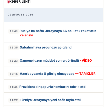
XƏBƏR LENTI
09 AVQUST 2026
Rusiya bu həftə Ukraynaya 56 ballistik raket atıb
-
12:40
Zelenski
Sabahın hava proqnozu açıqlandı
12:35
Xamenei uzun müddət sonra göründü
- VİDEO
12:23
Azərbaycanda 8 gün iş olmayacaq
— TARİXLƏR
12:15
Prezident sinqapurlu həmkarını təbrik etdi
11:44
Türkiyə Ukraynaya yeni səfir təyin etdi
11:22