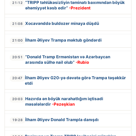
“TRIPP təhlükəsizliyin təminatı baxımından böyük
21:12
əhəmiyyət kəsb edir”
-Prezident
Xocavənddə buldozer minaya düşdü
21:08
İlham Əliyev Trampa məktub göndərdi
21:00
“Donald Tramp Ermənistan və Azərbaycan
20:51
arasında sülhə nail olub”
-Rubio
İlham Əliyev G20-yə dəvətə görə Trampa təşəkkür
20:47
etdi
Hazırda ən böyük narahatlığım iqtisadi
20:03
məsələlərdir
-Pezeşkian
İlham Əliyev Donald Trampla danışdı
19:28