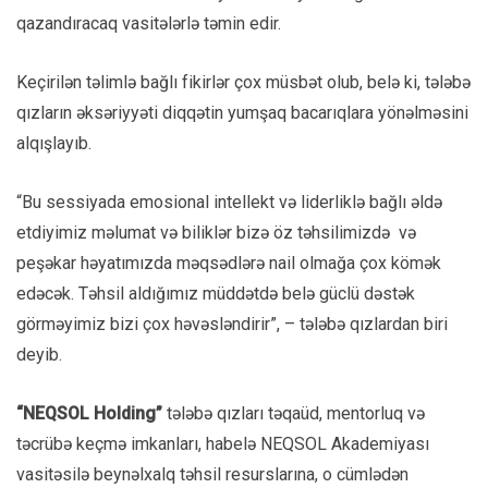
qazandıracaq vasitələrlə təmin edir.
Keçirilən təlimlə bağlı fikirlər çox müsbət olub, belə ki, tələbə
qızların əksəriyyəti diqqətin yumşaq bacarıqlara yönəlməsini
alqışlayıb.
“Bu sessiyada emosional intellekt və liderliklə bağlı əldə
etdiyimiz məlumat və biliklər bizə öz təhsilimizdə və
peşəkar həyatımızda məqsədlərə nail olmağa çox kömək
edəcək. Təhsil aldığımız müddətdə belə güclü dəstək
görməyimiz bizi çox həvəsləndirir”, – tələbə qızlardan biri
deyib.
“NEQSOL Holding”
tələbə qızları təqaüd, mentorluq və
təcrübə keçmə imkanları, habelə NEQSOL Akademiyası
vasitəsilə beynəlxalq təhsil resurslarına, o cümlədən