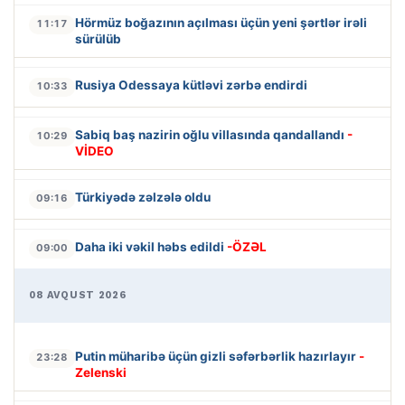
Hörmüz boğazının açılması üçün yeni şərtlər irəli
11:17
sürülüb
Rusiya Odessaya kütləvi zərbə endirdi
10:33
Sabiq baş nazirin oğlu villasında qandallandı
-
10:29
VİDEO
Türkiyədə zəlzələ oldu
09:16
Daha iki vəkil həbs edildi
-ÖZƏL
09:00
08 AVQUST 2026
Putin müharibə üçün gizli səfərbərlik hazırlayır
-
23:28
Zelenski