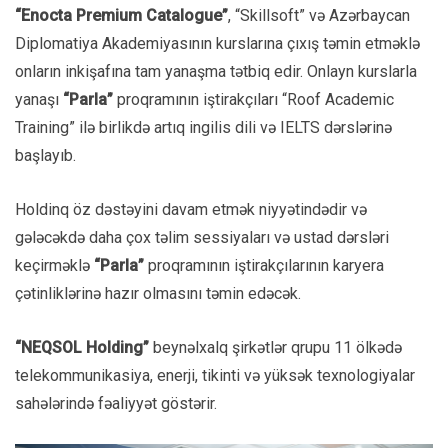
“Enocta Premium Catalogue”
, “Skillsoft” və Azərbaycan
Diplomatiya Akademiyasının kurslarına çıxış təmin etməklə
onların inkişafına tam yanaşma tətbiq edir. Onlayn kurslarla
yanaşı
“Parla”
proqramının iştirakçıları “Roof Academic
Training” ilə birlikdə artıq ingilis dili və IELTS dərslərinə
başlayıb.
Holdinq öz dəstəyini davam etmək niyyətindədir və
gələcəkdə daha çox təlim sessiyaları və ustad dərsləri
keçirməklə
“Parla”
proqramının iştirakçılarının karyera
çətinliklərinə hazır olmasını təmin edəcək.
“NEQSOL Holding”
beynəlxalq şirkətlər qrupu 11 ölkədə
telekommunikasiya, enerji, tikinti və yüksək texnologiyalar
sahələrində fəaliyyət göstərir.