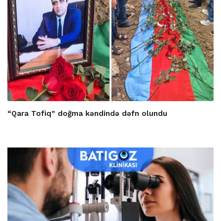
“Qara Tofiq” doğma kəndində dəfn olundu