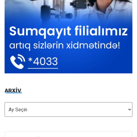
ARXİV
ARXİV