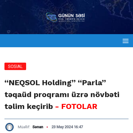
SOSİAL
“NEQSOL Holding” “Parla”
təqaüd proqramı üzrə növbəti
təlim keçirib
- FOTOLAR
Müəllif:
Sənan
23 May 2024 16:47