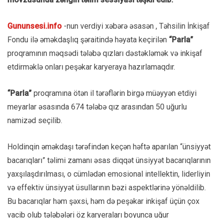
Gununsesi.info
-nun verdiyi xəbərə əsasən , Təhsilin İnkişaf
Fondu ilə əməkdaşlıq şəraitində həyata keçirilən
“Parla”
proqramının məqsədi tələbə qızları dəstəkləmək və inkişaf
etdirməklə onları peşəkar karyeraya hazırlamaqdır.
“Parla”
proqramına ötən il tərəflərin birgə müəyyən etdiyi
meyarlar əsasında 674 tələbə qız arasından 50 uğurlu
namizəd seçilib.
Holdinqin əməkdaşı tərəfindən keçən həftə aparılan “ünsiyyət
bacarıqları” təlimi zamanı əsas diqqət ünsiyyət bacarıqlarının
yaxşılaşdırılması, o cümlədən emosional intellektin, liderliyin
və effektiv ünsiyyət üsullarının bəzi aspektlərinə yönəldilib.
Bu bacarıqlar həm şəxsi, həm də peşəkar inkişaf üçün çox
vacib olub tələbələri öz karyeraları boyunca uğur