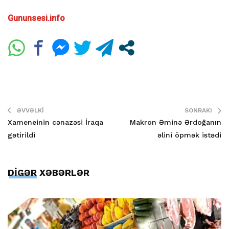
Gununsesi.info
ƏVVƏLKI
SONRAKI
Xameneinin cənazəsi İraqa
Makron Əminə Ərdoğanın
gətirildi
əlini öpmək istədi
DİGƏR XƏBƏRLƏR