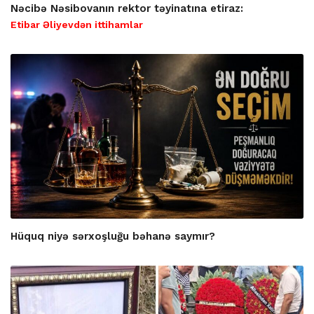
Nəcibə Nəsibovanın rektor təyinatına etiraz:
Etibar Əliyevdən ittihamlar
Hüquq niyə sərxoşluğu bəhanə saymır?