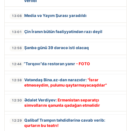
verildi
Media və Yayım Şurası yaradıldı
13:08
Çin İranın bütün fəaliyyətindən razı deyil
13:01
Şənbə günü 39 dərəcə isti olacaq
12:56
“Torqovı”da restoran yanır
- FOTO
12:44
Vətəndaş Bina.az-dan narazıdır:
"İsrar
12:38
etməsəydim, pulumu qaytarmayacaqdılar"
Ədalət Verdiyev:
Ermənistan separatçı
12:30
simvollarını qanunla qadağan etməlidir
Qalibaf Trampın təhdidlərinə cavab verib:
12:29
qurtarın bu teatrı!