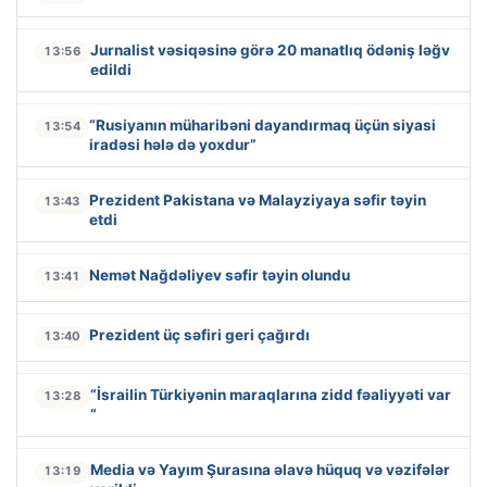
Jurnalist vəsiqəsinə görə 20 manatlıq ödəniş ləğv
13:56
edildi
“Rusiyanın müharibəni dayandırmaq üçün siyasi
13:54
iradəsi hələ də yoxdur”
Prezident Pakistana və Malayziyaya səfir təyin
13:43
etdi
Nemət Nağdəliyev səfir təyin olundu
13:41
Prezident üç səfiri geri çağırdı
13:40
“İsrailin Türkiyənin maraqlarına zidd fəaliyyəti var
13:28
“
Media və Yayım Şurasına əlavə hüquq və vəzifələr
13:19