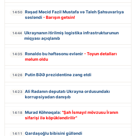
Rəşad Məcid Fazil Mustafa və Taleh Şahsuvarlıya
14:50
səsləndi
- Barışın getsin!
Ukraynanın itirilmiş logistika infrastrukturunun
14:44
miqyası açıqlanıb
Ronaldo bu həftəsonu evlənir
- Toyun detalları
14:35
məlum oldu
Putin BƏƏ prezidentinə zəng etdi
14:26
Ali Radanın deputatı Ukrayna ordusundakı
14:23
korrupsiyadan danışıb
Murad Köhnəqala:
"Şah İsmayıl mövzusu İranın
14:18
sifarişi ilə köpükləndirilir"
Qardaşoğlu bibisini gülləndi
14:11