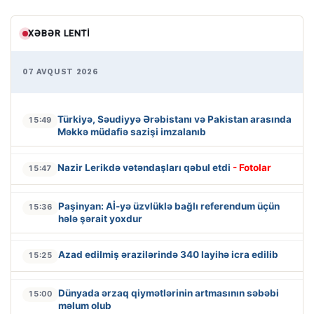
XƏBƏR LENTI
07 AVQUST 2026
Türkiyə, Səudiyyə Ərəbistanı və Pakistan arasında
15:49
Məkkə müdafiə sazişi imzalanıb
Nazir Lerikdə vətəndaşları qəbul etdi
- Fotolar
15:47
Paşinyan: Aİ-yə üzvlüklə bağlı referendum üçün
15:36
hələ şərait yoxdur
Azad edilmiş ərazilərində 340 layihə icra edilib
15:25
Dünyada ərzaq qiymətlərinin artmasının səbəbi
15:00
məlum olub