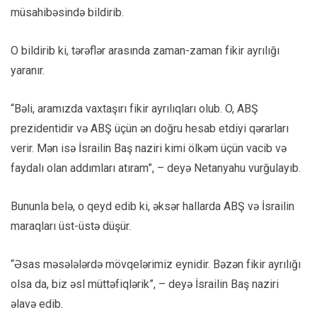
müsahibəsində bildirib.
O bildirib ki, tərəflər arasında zaman-zaman fikir ayrılığı
yaranır.
“Bəli, aramızda vaxtaşırı fikir ayrılıqları olub. O, ABŞ
prezidentidir və ABŞ üçün ən doğru hesab etdiyi qərarları
verir. Mən isə İsrailin Baş naziri kimi ölkəm üçün vacib və
faydalı olan addımları atıram”, – deyə Netanyahu vurğulayıb.
Bununla belə, o qeyd edib ki, əksər hallarda ABŞ və İsrailin
maraqları üst-üstə düşür.
“Əsas məsələlərdə mövqelərimiz eynidir. Bəzən fikir ayrılığı
olsa da, biz əsl müttəfiqlərik”, – deyə İsrailin Baş naziri
əlavə edib.