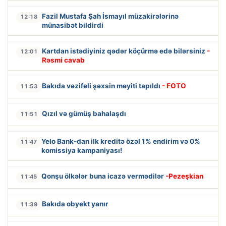
Fazil Mustafa Şah İsmayıl müzakirələrinə
12:18
münasibət bildirdi
Kartdan istədiyiniz qədər köçürmə edə bilərsiniz
-
12:01
Rəsmi cavab
Bakıda vəzifəli şəxsin meyiti tapıldı
- FOTO
11:53
Qızıl və gümüş bahalaşdı
11:51
Yelo Bank-dan ilk kreditə özəl 1% endirim və 0%
11:47
komissiya kampaniyası!
Qonşu ölkələr buna icazə vermədilər
-Pezeşkian
11:45
Bakıda obyekt yanır
11:39