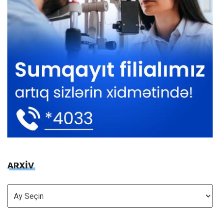
ARXİV
ARXİV