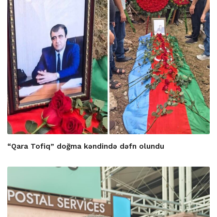
“Qara Tofiq” doğma kəndində dəfn olundu