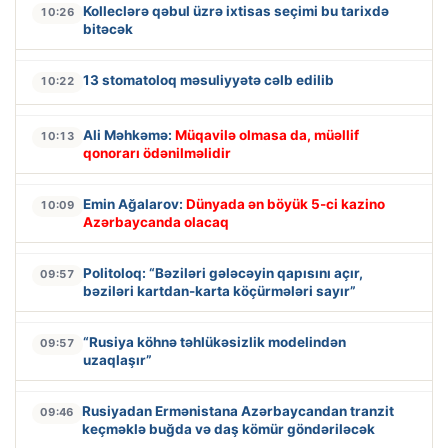
Kolleclərə qəbul üzrə ixtisas seçimi bu tarixdə
10:26
bitəcək
13 stomatoloq məsuliyyətə cəlb edilib
10:22
Ali Məhkəmə:
Müqavilə olmasa da, müəllif
10:13
qonorarı ödənilməlidir
Emin Ağalarov:
Dünyada ən böyük 5-ci kazino
10:09
Azərbaycanda olacaq
Politoloq: “Bəziləri gələcəyin qapısını açır,
09:57
bəziləri kartdan-karta köçürmələri sayır”
“Rusiya köhnə təhlükəsizlik modelindən
09:57
uzaqlaşır”
Rusiyadan Ermənistana Azərbaycandan tranzit
09:46
keçməklə buğda və daş kömür göndəriləcək