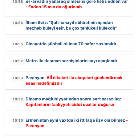
Ər-arvadın yanaraq ölməsinə görə həbs edilən var
10:58
- Evdən 15 min də oğurlanıb
İlham Əziz: “Şah İsmayıl söhbətinin içindən
10:56
məzhəb küləyi əsir, bu çox təhlükəli küləkdir”
Cinayətdə şübhəli bilinən 70 nəfər saxlanıldı
10:55
Metro ilə daşınan sərnişinlərin sayı açıqlandı
10:52
Paşinyan:
Aİİ ölkələri ilə əlaqələri gücləndirmək
10:33
əsas hədəfimizdir
Dinamo məğlubiyyətindən sonra sərt narazılıq:
10:32
Kapitanların fəaliyyəti ciddi suallar doğurur
Ermənistan eyni vaxtda iki ittifaqa üzv ola bilməz
-
10:30
Paşinyan