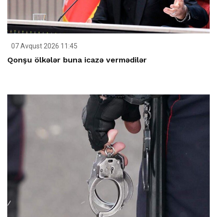
07 Avqust 2026 11:45
Qonşu ölkələr buna icazə vermədilər