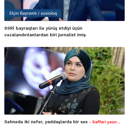
SSRİ bayraqları ilə yürüş etdiyi üçün
cəzalandırılanlardan biri jurnalist imiş
Səhnədə iki nəfər, yaddaşlarda bir səs
- Saffari yazır…