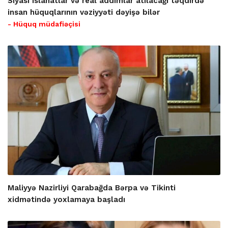
Siyasi islahatlar və real addımlar atılacağı təqdirdə
insan hüquqlarının vəziyyəti dəyişə bilər
- Hüquq müdafiəçisi
Maliyyə Nazirliyi Qarabağda Bərpa və Tikinti
xidmətində yoxlamaya başladı