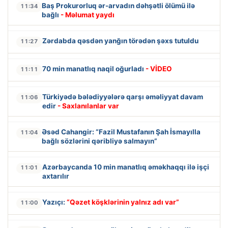
Baş Prokurorluq ər-arvadın dəhşətli ölümü ilə
11:34
bağlı
- Məlumat yaydı
Zərdabda qəsdən yanğın törədən şəxs tutuldu
11:27
70 min manatlıq naqil oğurladı
- VİDEO
11:11
Türkiyədə bələdiyyələrə qarşı əməliyyat davam
11:06
edir
- Saxlanılanlar var
Əsəd Cahangir: “Fazil Mustafanın Şah İsmayılla
11:04
bağlı sözlərini qəribliyə salmayın”
Azərbaycanda 10 min manatlıq əməkhaqqı ilə işçi
11:01
axtarılır
Yazıçı:
“Qəzet köşklərinin yalnız adı var”
11:00