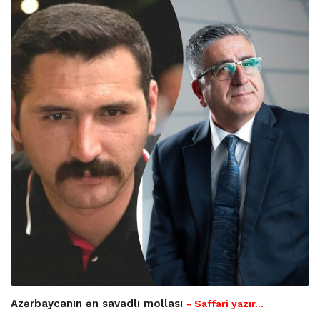
Azərbaycanın ən savadlı mollası
- Saffari yazır…