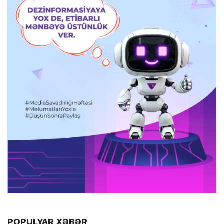
POPULYAR XƏBƏR