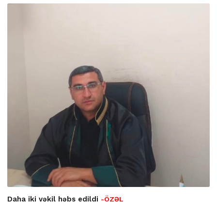
Daha iki vəkil həbs edildi
-ÖZƏL