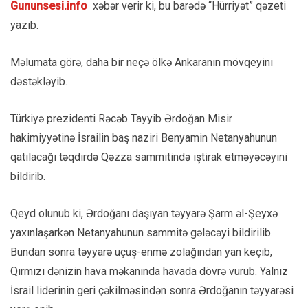
Gununsesi.info
xəbər verir ki, bu barədə “Hürriyət” qəzeti
yazıb.
Məlumata görə, daha bir neçə ölkə Ankaranın mövqeyini
dəstəkləyib.
Türkiyə prezidenti Rəcəb Tayyib Ərdoğan Misir
hakimiyyətinə İsrailin baş naziri Benyamin Netanyahunun
qatılacağı təqdirdə Qəzza sammitində iştirak etməyəcəyini
bildirib.
Qeyd olunub ki, Ərdoğanı daşıyan təyyarə Şarm əl-Şeyxə
yaxınlaşarkən Netanyahunun sammitə gələcəyi bildirilib.
Bundan sonra təyyarə uçuş-enmə zolağından yan keçib,
Qırmızı dənizin hava məkanında havada dövrə vurub. Yalnız
İsrail liderinin geri çəkilməsindən sonra Ərdoğanın təyyarəsi