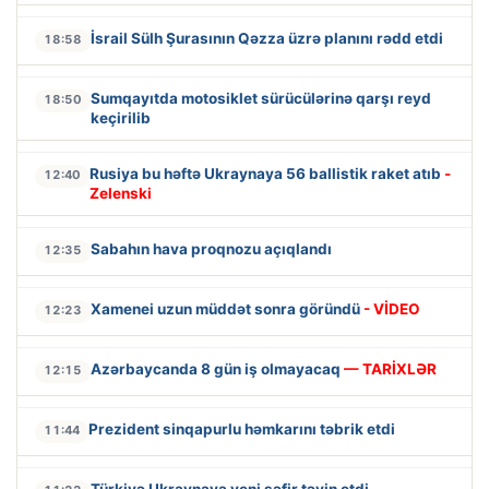
İsrail Sülh Şurasının Qəzza üzrə planını rədd etdi
18:58
Sumqayıtda motosiklet sürücülərinə qarşı reyd
18:50
keçirilib
Rusiya bu həftə Ukraynaya 56 ballistik raket atıb
-
12:40
Zelenski
Sabahın hava proqnozu açıqlandı
12:35
Xamenei uzun müddət sonra göründü
- VİDEO
12:23
Azərbaycanda 8 gün iş olmayacaq
— TARİXLƏR
12:15
Prezident sinqapurlu həmkarını təbrik etdi
11:44
Türkiyə Ukraynaya yeni səfir təyin etdi