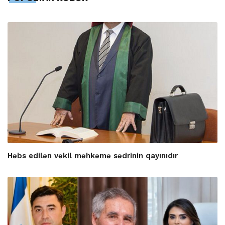
Həbs edilən vəkil məhkəmə sədrinin qayınıdır