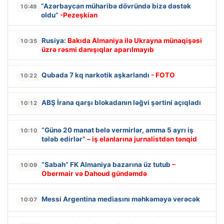
“Azərbaycan müharibə dövründə bizə dəstək
10:49
oldu”
-Pezeşkian
Rusiya:
Bakıda Almaniya ilə Ukrayna münaqişəsi
10:35
üzrə rəsmi danışıqlar aparılmayıb
Qubada 7 kq narkotik aşkarlandı
- FOTO
10:22
ABŞ İrana qarşı blokadanın ləğvi şərtini açıqladı
10:12
“Günə 20 manat belə vermirlər, amma 5 ayrı iş
10:10
tələb edirlər”
– iş elanlarına jurnalistdən tənqid
“Sabah” FK Almaniya bazarına üz tutub
–
10:09
Obermair və Dahoud gündəmdə
Messi Argentina mediasını məhkəməyə verəcək
10:07