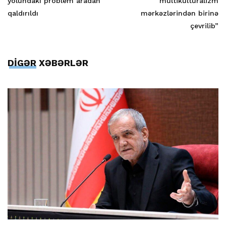
yolundakı problem aradan
multikulturalizm
qaldırıldı
mərkəzlərindən birinə
çevrilib”
DİGƏR XƏBƏRLƏR