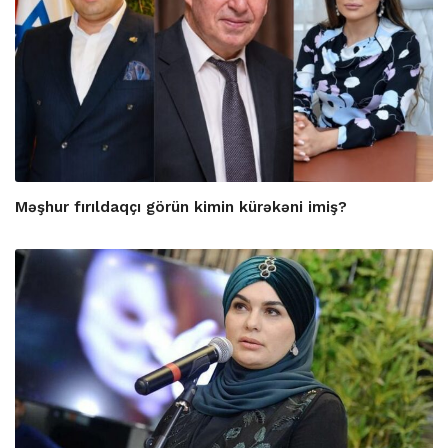
Məşhur fırıldaqçı görün kimin kürəkəni imiş?