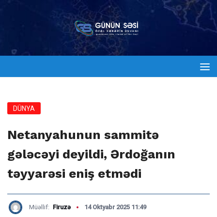
DÜNYA
Netanyahunun sammitə
gələcəyi deyildi, Ərdoğanın
təyyarəsi eniş etmədi
Müəllif:
Firuzə
14 Oktyabr 2025 11:49