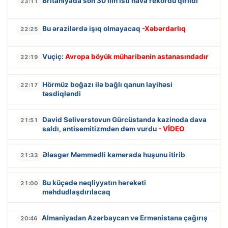
Britaniyada son 30 ilin isti hava rekordu qırıldı
23:11
Bu ərazilərdə işıq olmayacaq
-Xəbərdarlıq
22:25
Vuçiç:
Avropa böyük müharibənin astanasındadır
22:19
Hörmüz boğazı ilə bağlı qanun layihəsi
22:17
təsdiqləndi
David Seliverstovun Gürcüstanda kazinoda dava
21:51
saldı, antisemitizmdən dəm vurdu
- VİDEO
Ələsgər Məmmədli kamerada huşunu itirib
21:33
Bu küçədə nəqliyyatın hərəkəti
21:00
məhdudlaşdırılacaq
Almaniyadan Azərbaycan və Ermənistana çağırış
20:46