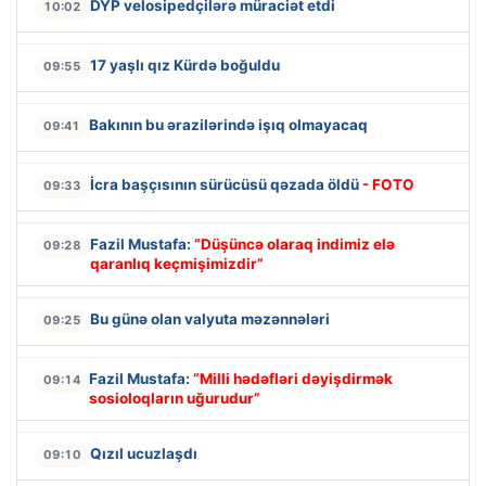
DYP velosipedçilərə müraciət etdi
10:02
17 yaşlı qız Kürdə boğuldu
09:55
Bakının bu ərazilərində işıq olmayacaq
09:41
İcra başçısının sürücüsü qəzada öldü
- FOTO
09:33
Fazil Mustafa:
“Düşüncə olaraq indimiz elə
09:28
qaranlıq keçmişimizdir”
Bu günə olan valyuta məzənnələri
09:25
Fazil Mustafa:
“Milli hədəfləri dəyişdirmək
09:14
sosioloqların uğurudur”
Qızıl ucuzlaşdı
09:10