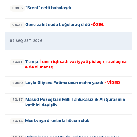
“Brent” nefti bahalaşdı
09:05
Gənc zabit suda boğularaq öldü
-ÖZƏL
08:21
09 AVQUST 2026
Tramp:
İranın iqtisadi vəziyyəti pisləşir, razılaşma
23:41
əldə olunacaq
Leyla Əliyeva Fatimə üçün mahnı yazdı
- VİDEO
23:20
Məsud Pezeşkian Milli Təhlükəsizlik Ali Şurasının
23:17
katibini dəyişib
Moskvaya dronlarla hücum olub
23:14