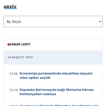
ARXİV
ARXİV
XƏBƏR LENTI
10 AVQUST 2026
Ermənistan parlamentində müxalifətçi deputat
12:38
vitse-spiker seçildi
Deputatın Şah İsmayılla bağlı fikirlərinə İntizam
12:19
komissiyadan reaksiya
Azərbaycan Dövlət Su Ehtiyatları Agentliyinin süni