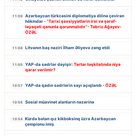
Azərbaycan türkcəsini diplomatiya dilinə çevirən
11:09
hökmdar
- “Tarixi şəxsiyyətlərin irsi və şərəf-
ləyaqəti qanunla qorunmalıdır”- Təbriz Ağayev-
ÖZƏL
Litvanın baş naziri İlham Əliyevə zəng etdi
11:08
YAP-da sədrlər dəyişir:
Tərtər təşkilatında niyə
11:05
qərar verilmir?
YAP-da qadın sədrlərin sayı açıqlanıb
- ÖZƏL
10:57
Sosial müavinət alanların nəzərinə
10:56
Kürdə batan qız kikboksinq üzrə Azərbaycan
10:54
çempionu imiş