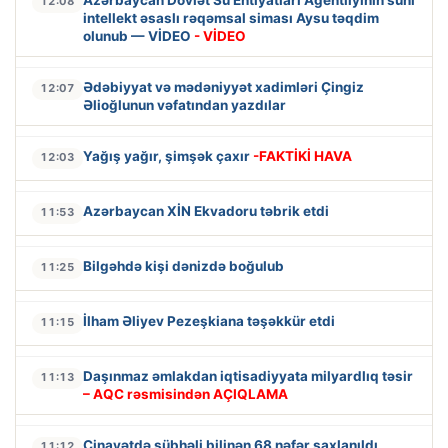
12:08
intellekt əsaslı rəqəmsal siması Aysu təqdim
olunub — VİDEO
- VİDEO
Ədəbiyyat və mədəniyyət xadimləri Çingiz
12:07
Əlioğlunun vəfatından yazdılar
Yağış yağır, şimşək çaxır
-FAKTİKİ HAVA
12:03
Azərbaycan XİN Ekvadoru təbrik etdi
11:53
Bilgəhdə kişi dənizdə boğulub
11:25
İlham Əliyev Pezeşkiana təşəkkür etdi
11:15
Daşınmaz əmlakdan iqtisadiyyata milyardlıq təsir
11:13
– AQC rəsmisindən AÇIQLAMA
Cinayətdə şübhəli bilinən 68 nəfər saxlanıldı
11:12