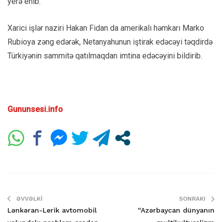
yerə enib.
Xarici işlər naziri Hakan Fidan da amerikalı həmkarı Marko
Rubioya zəng edərək, Netanyahunun iştirak edəcəyi təqdirdə
Türkiyənin sammitə qatılmaqdan imtina edəcəyini bildirib.
Gununsesi.info
ƏVVƏLKI
SONRAKI
Lənkəran-Lerik avtomobil
“Azərbaycan dünyanın