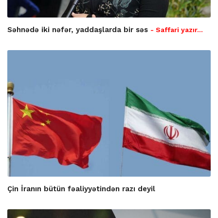
Səhnədə iki nəfər, yaddaşlarda bir səs
- Saffari yazır…
Çin İranın bütün fəaliyyətindən razı deyil