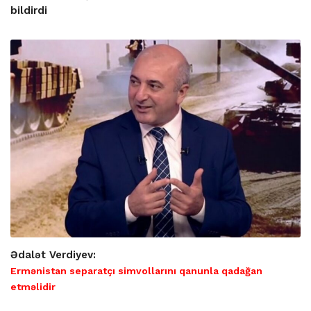
bildirdi
Ədalət Verdiyev:
Ermənistan separatçı simvollarını qanunla qadağan
etməlidir