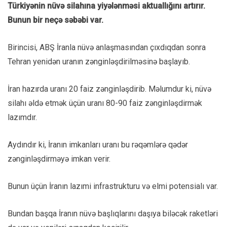
Türkiyənin nüvə silahına yiyələnməsi aktuallığını artırır.
Bunun bir neçə səbəbi var.
Birincisi, ABŞ İranla nüvə anlaşmasından çıxdıqdan sonra
Tehran yenidən uranın zənginləşdirilməsinə başlayıb.
İran hazırda uranı 20 faiz zənginləşdirib. Məlumdur ki, nüvə
silahı əldə etmək üçün uranı 80-90 faiz zənginləşdirmək
lazımdır.
Aydındır ki, İranın imkanları uranı bu rəqəmlərə qədər
zənginləşdirməyə imkan verir.
Bunun üçün İranın lazımi infrastrukturu və elmi potensialı var.
Bundan başqa İranın nüvə başlıqlarını daşıya biləcək raketləri