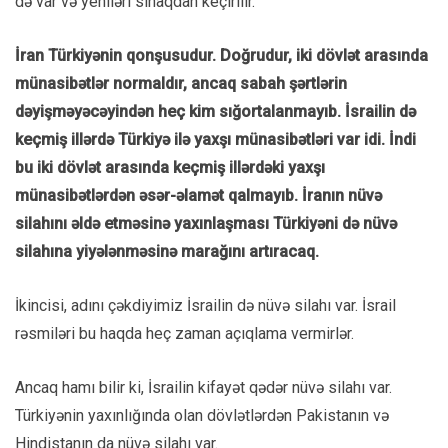
də var və yeniləri sınaqdan keçirilir.
İran Türkiyənin qonşusudur. Doğrudur, iki dövlət arasında
münasibətlər normaldır, ancaq sabah şərtlərin
dəyişməyəcəyindən heç kim sığortalanmayıb. İsrailin də
keçmiş illərdə Türkiyə ilə yaxşı münasibətləri var idi. İndi
bu iki dövlət arasında keçmiş illərdəki yaxşı
münasibətlərdən əsər-əlamət qalmayıb. İranın nüvə
silahını əldə etməsinə yaxınlaşması Türkiyəni də nüvə
silahına yiyələnməsinə marağını artıracaq.
İkincisi, adını çəkdiyimiz İsrailin də nüvə silahı var. İsrail
rəsmiləri bu haqda heç zaman açıqlama vermirlər.
Ancaq hamı bilir ki, İsrailin kifayət qədər nüvə silahı var.
Türkiyənin yaxınlığında olan dövlətlərdən Pakistanın və
Hindistanın da nüvə silahı var.