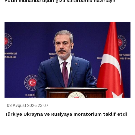
Putin müharibə üçün gizli səfərbərlik hazırlayır
08 Avqust 2026 23:07
Türkiyə Ukrayna və Rusiyaya moratorium təklif etdi