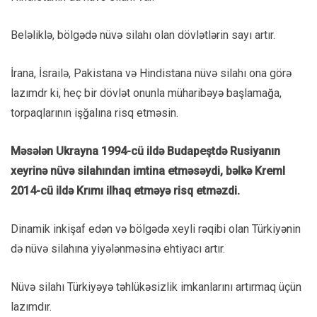
Beləliklə, bölgədə nüvə silahı olan dövlətlərin sayı artır.
İrana, İsrailə, Pakistana və Hindistana nüvə silahı ona görə
lazımdr ki, heç bir dövlət onunla müharibəyə başlamağa,
torpaqlarının işğalına risq etməsin.
Məsələn Ukrayna 1994-cü ildə Budapeştdə Rusiyanın
xeyrinə nüvə silahından imtina etməsəydi, bəlkə Kreml
2014-cü ildə Krımı ilhaq etməyə risq etməzdi.
Dinamik inkişaf edən və bölgədə xeyli rəqibi olan Türkiyənin
də nüvə silahına yiyələnməsinə ehtiyacı artır.
Nüvə silahı Türkiyəyə təhlükəsizlik imkanlarını artırmaq üçün
lazımdır.