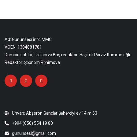
Ad: Gununsesi.info MMC
VÖEN: 1304881781
Domain sahibi, Təsisçi və Baş redaktor: Həşimli Pərviz Kamran oğlu
Redaktor: Şəbnəm Rəhimova
Ünvan: Abşeron Gənclər Şəhərciyi ev 14 m 63
+994 (050) 554 19 80
gununsesi@gmail.com