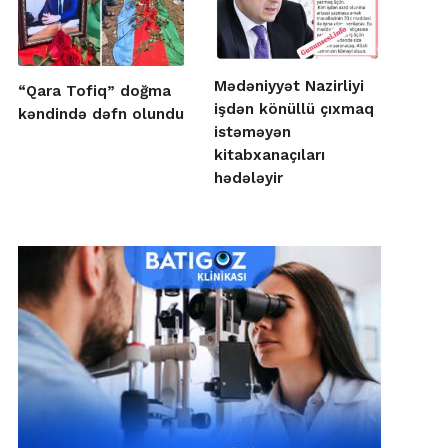
Mədəniyyət Nazirliyi
“Qara Tofiq” doğma
işdən könüllü çıxmaq
kəndində dəfn olundu
istəməyən
kitabxanaçıları
hədələyir