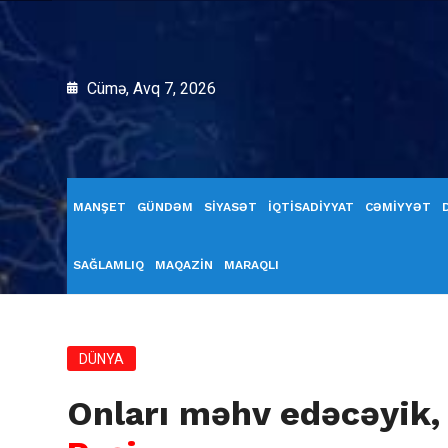
Cümə, Avq 7, 2026
MANŞET
GÜNDƏM
SİYASƏT
İQTİSADİYYAT
CƏMİYYƏT
SAĞLAMLIQ
MAQAZİN
MARAQLI
DÜNYA
Onları məhv edəcəyik