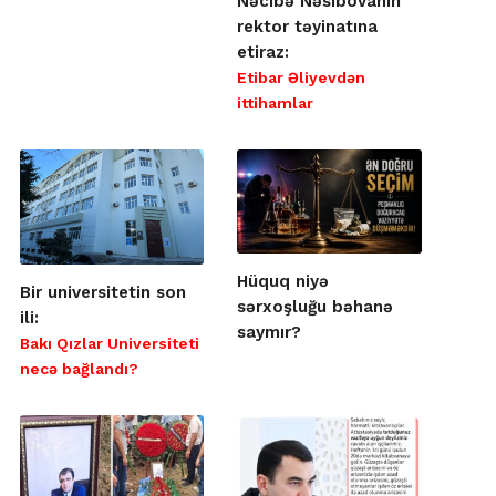
Nəcibə Nəsibovanın
rektor təyinatına
etiraz:
Etibar Əliyevdən
ittihamlar
Hüquq niyə
Bir universitetin son
sərxoşluğu bəhanə
ili:
saymır?
Bakı Qızlar Universiteti
necə bağlandı?