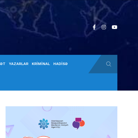
YƏT
YAZARLAR
KRİMİNAL
HADİSƏ