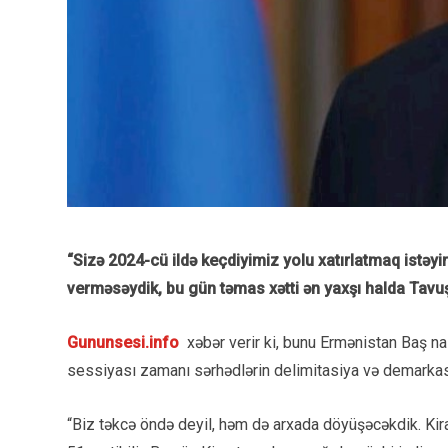
“Sizə 2024-cü ildə keçdiyimiz yolu xatırlatmaq istəyir
verməsəydik, bu gün təmas xətti ən yaxşı halda Tavuş 
Gununsesi.info
xəbər verir ki, bunu Ermənistan Baş n
sessiyası zamanı sərhədlərin delimitasiya və demarka
“Biz təkcə öndə deyil, həm də arxada döyüşəcəkdik. Kir