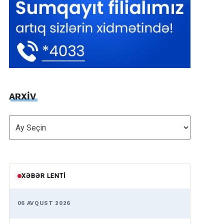
ARXİV
ARXİV
XƏBƏR LENTI
06 AVQUST 2026