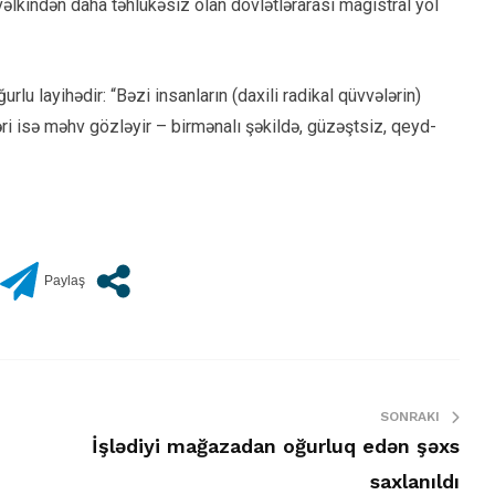
əvvəlkindən daha təhlükəsiz olan dövlətlərarası magistral yol
u layihədir: “Bəzi insanların (daxili radikal qüvvələrin)
ri isə məhv gözləyir – birmənalı şəkildə, güzəştsiz, qeyd-
SONRAKI
İşlədiyi mağazadan oğurluq edən şəxs
saxlanıldı