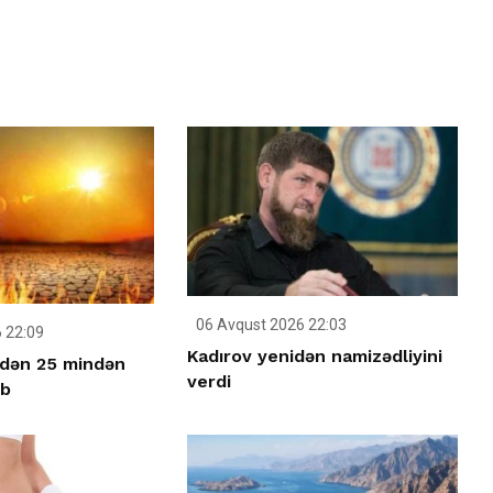
06 Avqust 2026 22:03
 22:09
Kadırov yenidən namizədliyini
idən 25 mindən
verdi
üb