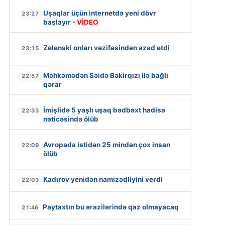
Uşaqlar üçün internetdə yeni dövr
23:27
başlayır
- VİDEO
Zelenski onları vəzifəsindən azad etdi
23:15
Məhkəmədən Səidə Bəkirqızı ilə bağlı
22:57
qərar
İmişlidə 5 yaşlı uşaq bədbəxt hadisə
22:33
nəticəsində ölüb
Avropada istidən 25 mindən çox insan
22:09
ölüb
Kadırov yenidən namizədliyini verdi
22:03
Paytaxtın bu ərazilərində qaz olmayacaq
21:46