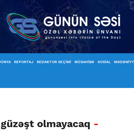
DÜNYA
REPORTAJ
REDAKTOR SEÇİMİ
MÜSAHİBƏ
SOSİAL
MƏDƏNİY
, güzəşt olmayacaq
-