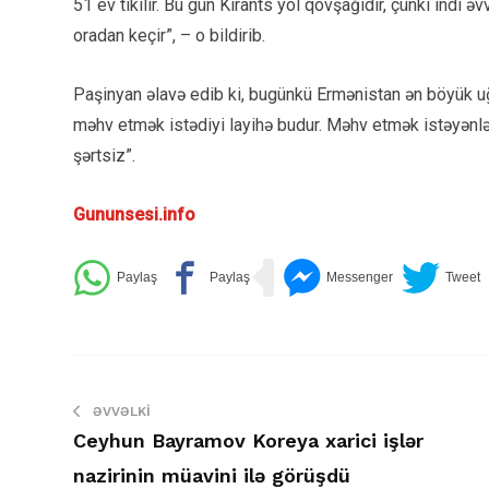
51 ev tikilir. Bu gün Kirants yol qovşağıdır, çünki indi 
oradan keçir”, – o bildirib.
Paşinyan əlavə edib ki, bugünkü Ermənistan ən böyük uğurl
məhv etmək istədiyi layihə budur. Məhv etmək istəyənlə
şərtsiz”.
Gununsesi.info
ƏVVƏLKI
Ceyhun Bayramov Koreya xarici işlər
nazirinin müavini ilə görüşdü