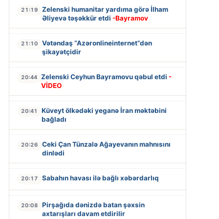
Zelenski humanitar yardıma görə İlham
21:19
Əliyevə təşəkkür etdi
-Bayramov
Vətəndaş “Azəronlineinternet”dən
21:10
şikayətçidir
Zelenski Ceyhun Bayramovu qəbul etdi
-
20:44
VİDEO
Küveyt ölkədəki yeganə İran məktəbini
20:41
bağladı
Ceki Çan Tünzalə Ağayevanın mahnısını
20:26
dinlədi
Sabahın havası ilə bağlı xəbərdarlıq
20:17
Pirşağıda dənizdə batan şəxsin
20:08
axtarışları davam etdirilir