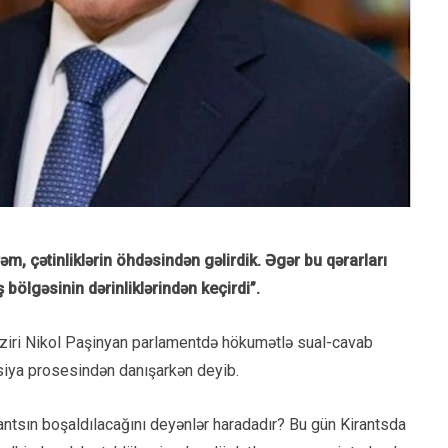
əm, çətinliklərin öhdəsindən gəlirdik. Əgər bu qərarları
bölgəsinin dərinliklərindən keçirdi”.
aziri Nikol Paşinyan parlamentdə hökumətlə sual-cavab
siya prosesindən danışarkən deyib.
antsın boşaldılacağını deyənlər haradadır? Bu gün Kirantsda