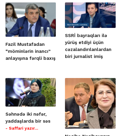
SSRİ bayraqları ilə
yürüş etdiyi üçün
Fazil Mustafadan
cəzalandırılanlardan
“möminlərin inancı”
biri jurnalist imiş
anlayışına fərqli baxış
Səhnədə iki nəfər,
yaddaşlarda bir səs
- Saffari yazır…