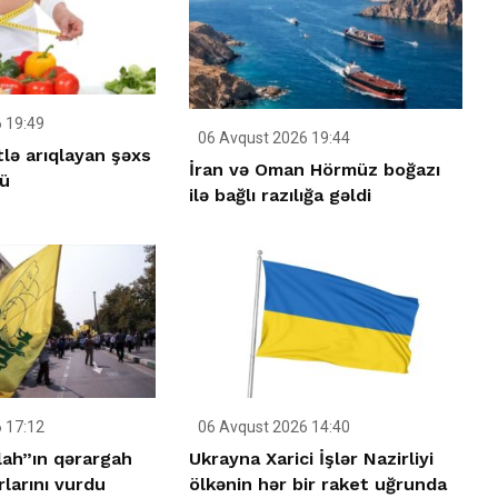
 19:49
06 Avqust 2026 19:44
tlə arıqlayan şəxs
İran və Oman Hörmüz boğazı
ü
ilə bağlı razılığa gəldi
 17:12
06 Avqust 2026 14:40
llah”ın qərargah
Ukrayna Xarici İşlər Nazirliyi
rlarını vurdu
ölkənin hər bir raket uğrunda