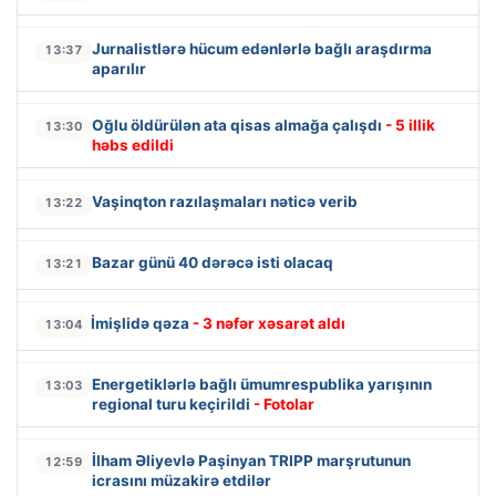
Jurnalistlərə hücum edənlərlə bağlı araşdırma
13:37
aparılır
Oğlu öldürülən ata qisas almağa çalışdı
- 5 illik
13:30
həbs edildi
Vaşinqton razılaşmaları nəticə verib
13:22
Bazar günü 40 dərəcə isti olacaq
13:21
İmişlidə qəza
- 3 nəfər xəsarət aldı
13:04
Energetiklərlə bağlı ümumrespublika yarışının
13:03
regional turu keçirildi
- Fotolar
İlham Əliyevlə Paşinyan TRIPP marşrutunun
12:59
icrasını müzakirə etdilər