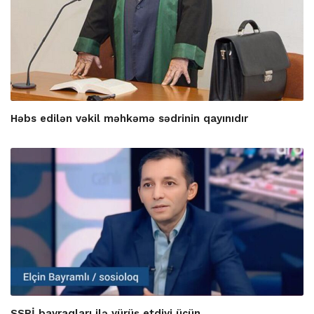
Həbs edilən vəkil məhkəmə sədrinin qayınıdır
SSRİ bayraqları ilə yürüş etdiyi üçün