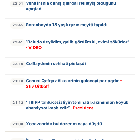
Vens İranla danışıqlarda irəliləyiş olduğunu
22:51
açıqladı
Goranboyda 18 yaşlı qızın meyiti tapıldı
22:45
“Bakıda deyildim, gəlib gördüm ki, evimi sökürlər”
22:41
- VİDEO
Co Baydenin səhhəti pisləşdi
22:10
Cənubi Qafqaz ölkələrinin gələcəyi parlaqdır
-
21:18
Stiv Uitkoff
“TRIPP təhlükəsizliyin təminatı baxımından böyük
21:12
əhəmiyyət kəsb edir”
-Prezident
Xocavənddə buldozer minaya düşdü
21:08