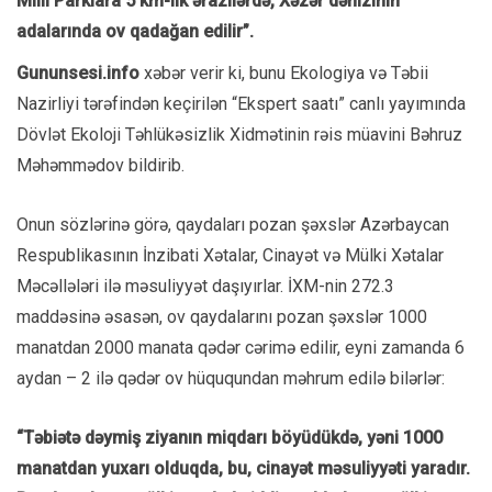
Milli Parklara 5 km-lik ərazilərdə, Xəzər dənizinin
adalarında ov qadağan edilir”.
Gununsesi.info
xəbər verir ki, bunu Ekologiya və Təbii
Nazirliyi tərəfindən keçirilən “Ekspert saatı” canlı yayımında
Dövlət Ekoloji Təhlükəsizlik Xidmətinin rəis müavini Bəhruz
Məhəmmədov bildirib.
Onun sözlərinə görə, qaydaları pozan şəxslər Azərbaycan
Respublikasının İnzibati Xətalar, Cinayət və Mülki Xətalar
Məcəllələri ilə məsuliyyət daşıyırlar. İXM-nin 272.3
maddəsinə əsasən, ov qaydalarını pozan şəxslər 1000
manatdan 2000 manata qədər cərimə edilir, eyni zamanda 6
aydan – 2 ilə qədər ov hüququndan məhrum edilə bilərlər:
“Təbiətə dəymiş ziyanın miqdarı böyüdükdə, yəni 1000
manatdan yuxarı olduqda, bu, cinayət məsuliyyəti yaradır.