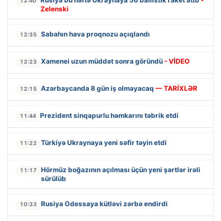
12:40
Zelenski
Sabahın hava proqnozu açıqlandı
12:35
Xamenei uzun müddət sonra göründü
- VİDEO
12:23
Azərbaycanda 8 gün iş olmayacaq
— TARİXLƏR
12:15
Prezident sinqapurlu həmkarını təbrik etdi
11:44
Türkiyə Ukraynaya yeni səfir təyin etdi
11:22
Hörmüz boğazının açılması üçün yeni şərtlər irəli
11:17
sürülüb
Rusiya Odessaya kütləvi zərbə endirdi
10:33