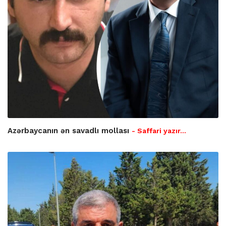
Azərbaycanın ən savadlı mollası
- Saffari yazır…