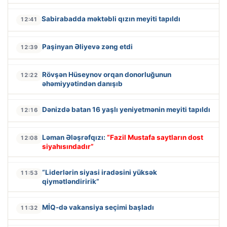
Sabirabadda məktəbli qızın meyiti tapıldı
12:41
Paşinyan Əliyevə zəng etdi
12:39
Rövşən Hüseynov orqan donorluğunun
12:22
əhəmiyyətindən danışıb
Dənizdə batan 16 yaşlı yeniyetmənin meyiti tapıldı
12:16
Ləman Ələşrəfqızı:
“Fazil Mustafa saytların dost
12:08
siyahısındadır”
“Liderlərin siyasi iradəsini yüksək
11:53
qiymətləndiririk”
MİQ-də vakansiya seçimi başladı
11:32