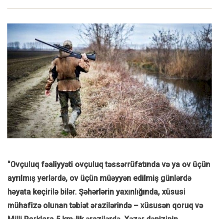
“Ovçuluq fəaliyyəti ovçuluq təssərrüfatında və ya ov üçün
ayrılmış yerlərdə, ov üçün müəyyən edilmiş günlərdə
həyata keçirilə bilər. Şəhərlərin yaxınlığında, xüsusi
mühafizə olunan təbiət ərazilərində – xüsusən qoruq və