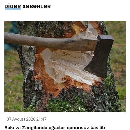
DİGƏR XƏBƏRLƏR
07 Avqust 2026 21:47
Bakı və Zəngilanda ağaclar qanunsuz kəsilib