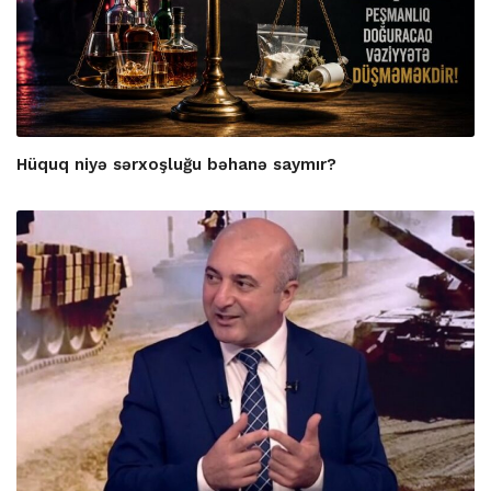
Hüquq niyə sərxoşluğu bəhanə saymır?