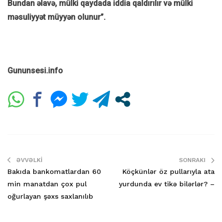
Bundan əlavə, mülki qaydada iddia qaldırılır və mülki
məsuliyyət müyyən olunur”.
Gununsesi.info
ƏVVƏLKI
SONRAKI
Bakıda bankomatlardan 60
Köçkünlər öz pullarıyla ata
min manatdan çox pul
yurdunda ev tikə bilərlər? –
oğurlayan şəxs saxlanılıb