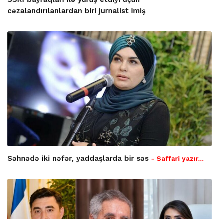
cəzalandırılanlardan biri jurnalist imiş
Səhnədə iki nəfər, yaddaşlarda bir səs
- Saffari yazır…