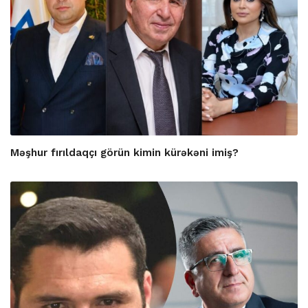
Məşhur fırıldaqçı görün kimin kürəkəni imiş?