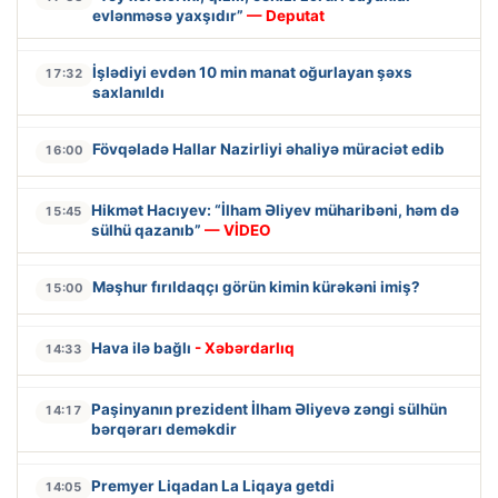
evlənməsə yaxşıdır”
— Deputat
İşlədiyi evdən 10 min manat oğurlayan şəxs
17:32
saxlanıldı
Fövqəladə Hallar Nazirliyi əhaliyə müraciət edib
16:00
Hikmət Hacıyev: “İlham Əliyev müharibəni, həm də
15:45
sülhü qazanıb”
— VİDEO
Məşhur fırıldaqçı görün kimin kürəkəni imiş?
15:00
Hava ilə bağlı
- Xəbərdarlıq
14:33
Paşinyanın prezident İlham Əliyevə zəngi sülhün
14:17
bərqərarı deməkdir
Premyer Liqadan La Liqaya getdi
14:05