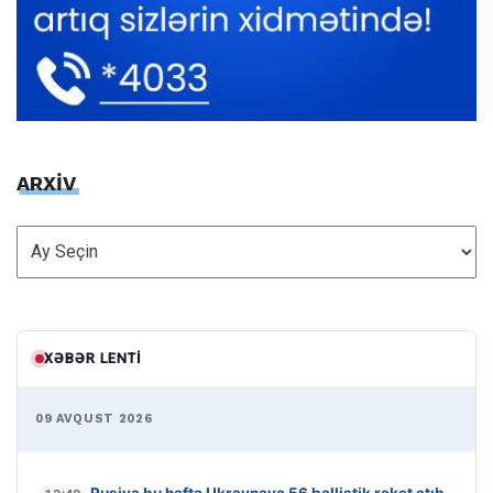
ARXİV
ARXİV
XƏBƏR LENTI
09 AVQUST 2026
Rusiya bu həftə Ukraynaya 56 ballistik raket atıb
-