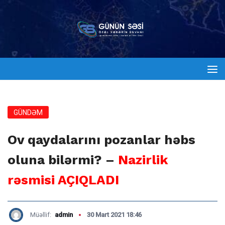
GÜNDƏM
Ov qaydalarını pozanlar həbs
oluna bilərmi? –
Nazirlik
rəsmisi AÇIQLADI
Müəllif:
admin
30 Mart 2021 18:46