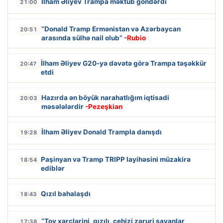
İlham Əliyev Trampa məktub göndərdi
21:00
“Donald Tramp Ermənistan və Azərbaycan
20:51
arasında sülhə nail olub”
-Rubio
İlham Əliyev G20-yə dəvətə görə Trampa təşəkkür
20:47
etdi
Hazırda ən böyük narahatlığım iqtisadi
20:03
məsələlərdir
-Pezeşkian
İlham Əliyev Donald Trampla danışdı
19:28
Paşinyan və Tramp TRIPP layihəsini müzakirə
18:54
ediblər
Qızıl bahalaşdı
18:43
“Toy xərclərini, qızılı, cehizi zəruri sayanlar
17:38