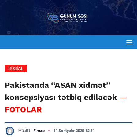
SOSİAL
Pakistanda “ASAN xidmət”
konsepsiyası tətbiq ediləcək
—
FOTOLAR
Müəllif:
Firuzə
11 Sentyabr 2025 12:31