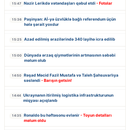
Nazir Lerikdə vətəndaşları qəbul etdi
- Fotolar
15:47
Paşinyan: Aİ-yə üzvlüklə bağlı referendum üçün
15:36
hələ şərait yoxdur
Azad edilmiş ərazilərində 340 layihə icra edilib
15:25
Dünyada ərzaq qiymətlərinin artmasının səbəbi
15:00
məlum olub
Rəşad Məcid Fazil Mustafa və Taleh Şahsuvarlıya
14:50
səsləndi
- Barışın getsin!
Ukraynanın itirilmiş logistika infrastrukturunun
14:44
miqyası açıqlanıb
Ronaldo bu həftəsonu evlənir
- Toyun detalları
14:35
məlum oldu