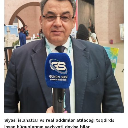
Siyasi islahatlar və real addımlar atılacağı təqdirdə
insan hüquqlarının vəziyyəti dəyişə bilər