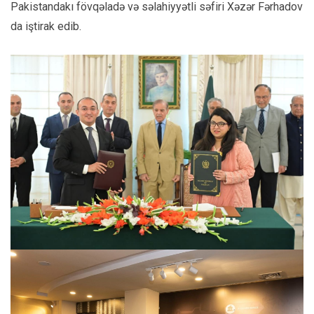
Pakistandakı fövqəladə və səlahiyyətli səfiri Xəzər Fərhadov
da iştirak edib.