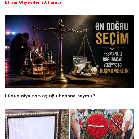
Etibar Əliyevdən ittihamlar
Hüquq niyə sərxoşluğu bəhanə saymır?