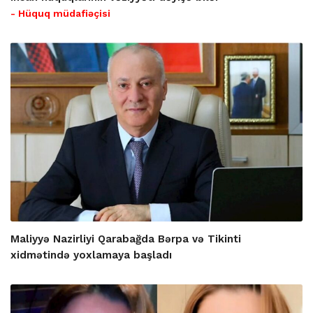
- Hüquq müdafiəçisi
Maliyyə Nazirliyi Qarabağda Bərpa və Tikinti
xidmətində yoxlamaya başladı