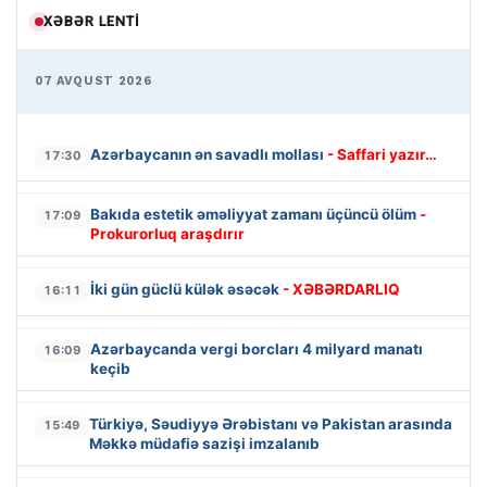
XƏBƏR LENTI
07 AVQUST 2026
Azərbaycanın ən savadlı mollası
- Saffari yazır…
17:30
Bakıda estetik əməliyyat zamanı üçüncü ölüm
-
17:09
Prokurorluq araşdırır
İki gün güclü külək əsəcək
- XƏBƏRDARLIQ
16:11
Azərbaycanda vergi borcları 4 milyard manatı
16:09
keçib
Türkiyə, Səudiyyə Ərəbistanı və Pakistan arasında
15:49
Məkkə müdafiə sazişi imzalanıb