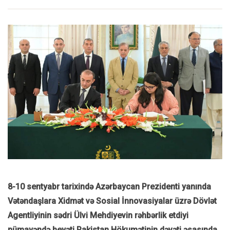
8-10 sentyabr tarixində Azərbaycan Prezidenti yanında
Vətəndaşlara Xidmət və Sosial İnnovasiyalar üzrə Dövlət
Agentliyinin sədri Ülvi Mehdiyevin rəhbərlik etdiyi
nümayəndə heyəti Pakistan Hökumətinin dəvəti əsasında