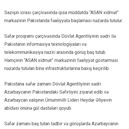
Sazişin icrası çərçivəsində qısa müddətdə “ASAN xidmət”
mərkəzinin Pakistanda fəaliyyətə başlaması nəzərdə tutulur.
Səfər proqramı çərçivəsində Dövlət Agentliyinin sədri ilə
Pakistanın informasiya texnologiyaları və
telekommunikasiya naziri arasında görüş baş tutub.
Həmçinin “ASAN xidmət” mərkəzinin fəaliyyət göstərməsi
nəzərdə tutulan bina infrastrukturlarına baxış keçirilib.
Pakistana səfər zamanı Dövlət Agentliyinin sədri
Azərbaycanın Pakistandakı Səfirliyini ziyarət edib və
Azərbaycan xalqının Ümummilli Lideri Heydər Əliyevin
abidəsi önünə gül dəstələri qoyub.
Səfər zamanı baş tutan tədbir və görüşlərdə Azərbaycanın