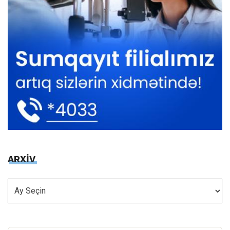
ARXİV
ARXİV