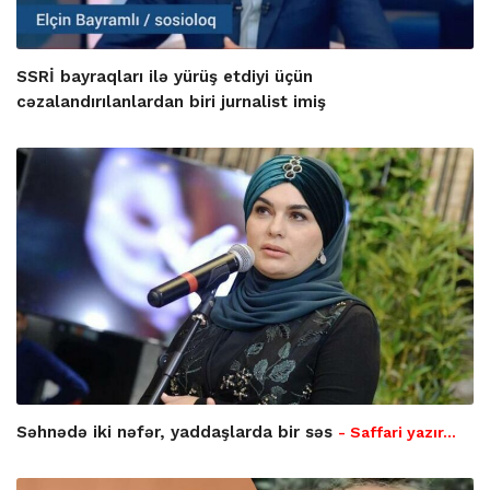
SSRİ bayraqları ilə yürüş etdiyi üçün
cəzalandırılanlardan biri jurnalist imiş
Səhnədə iki nəfər, yaddaşlarda bir səs
- Saffari yazır…