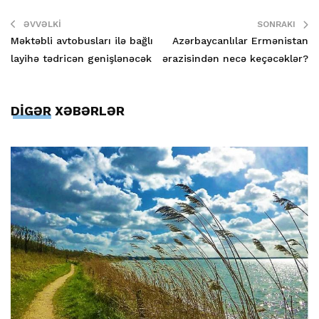
ƏVVƏLKI
SONRAKI
Məktəbli avtobusları ilə bağlı
Azərbaycanlılar Ermənistan
layihə tədricən genişlənəcək
ərazisindən necə keçəcəklər?
DİGƏR XƏBƏRLƏR