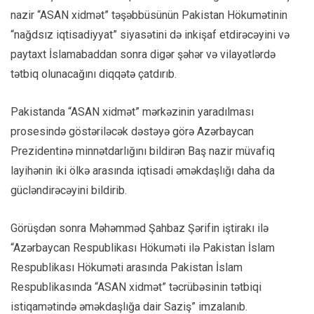
nazir “ASAN xidmət” təşəbbüsünün Pakistan Hökumətinin
“nağdsız iqtisadiyyat” siyasətini də inkişaf etdirəcəyini və
paytaxt İslamabaddan sonra digər şəhər və vilayətlərdə
tətbiq olunacağını diqqətə çatdırıb.
Pakistanda “ASAN xidmət” mərkəzinin yaradılması
prosesində göstəriləcək dəstəyə görə Azərbaycan
Prezidentinə minnətdarlığını bildirən Baş nazir müvafiq
layihənin iki ölkə arasında iqtisadi əməkdaşlığı daha da
gücləndirəcəyini bildirib.
Görüşdən sonra Məhəmməd Şahbaz Şərifin iştirakı ilə
“Azərbaycan Respublikası Hökuməti ilə Pakistan İslam
Respublikası Hökuməti arasında Pakistan İslam
Respublikasında “ASAN xidmət” təcrübəsinin tətbiqi
istiqamətində əməkdaşlığa dair Saziş” imzalanıb.