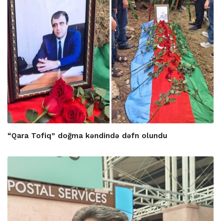
“Qara Tofiq” doğma kəndində dəfn olundu