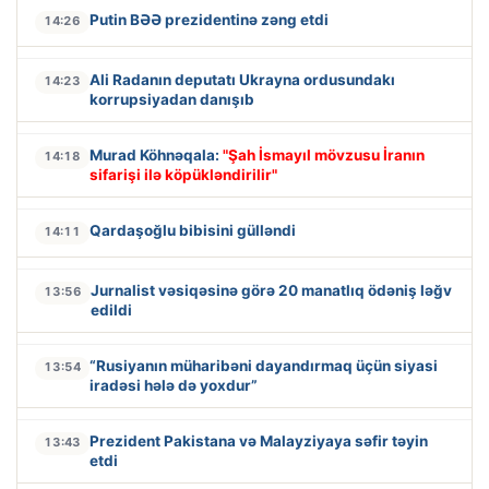
Putin BƏƏ prezidentinə zəng etdi
14:26
Ali Radanın deputatı Ukrayna ordusundakı
14:23
korrupsiyadan danışıb
Murad Köhnəqala:
"Şah İsmayıl mövzusu İranın
14:18
sifarişi ilə köpükləndirilir"
Qardaşoğlu bibisini gülləndi
14:11
Jurnalist vəsiqəsinə görə 20 manatlıq ödəniş ləğv
13:56
edildi
“Rusiyanın müharibəni dayandırmaq üçün siyasi
13:54
iradəsi hələ də yoxdur”
Prezident Pakistana və Malayziyaya səfir təyin
13:43
etdi