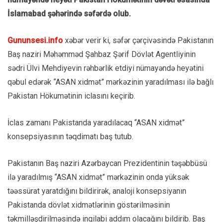
İslamabad şəhərində səfərdə olub.
Gununsesi.info
xəbər verir ki, səfər çərçivəsində Pakistanın
Baş naziri Məhəmməd Şahbaz Şərif Dövlət Agentliyinin
sədri Ülvi Mehdiyevin rəhbərlik etdiyi nümayəndə heyətini
qəbul edərək “ASAN xidmət” mərkəzinin yaradılması ilə bağlı
Pakistan Hökumətinin iclasını keçirib.
İclas zamanı Pakistanda yaradılacaq “ASAN xidmət”
konsepsiyasının təqdimatı baş tutub.
Pakistanın Baş naziri Azərbaycan Prezidentinin təşəbbüsü
ilə yaradılmış “ASAN xidmət” mərkəzinin onda yüksək
təəssürat yaratdığını bildirirək, analoji konsepsiyanın
Pakistanda dövlət xidmətlərinin göstərilməsinin
təkmilləşdirilməsində inqilabi addım olacağını bildirib. Baş