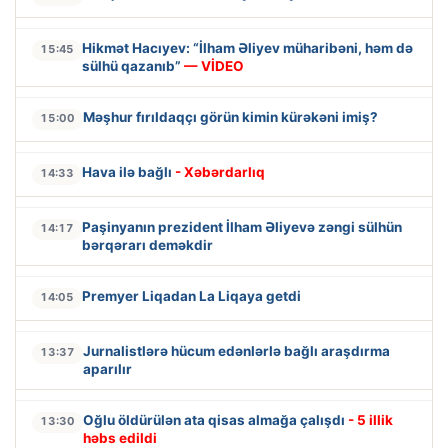
Hikmət Hacıyev: “İlham Əliyev müharibəni, həm də
15:45
sülhü qazanıb”
— VİDEO
Məşhur fırıldaqçı görün kimin kürəkəni imiş?
15:00
Hava ilə bağlı
- Xəbərdarlıq
14:33
Paşinyanın prezident İlham Əliyevə zəngi sülhün
14:17
bərqərarı deməkdir
Premyer Liqadan La Liqaya getdi
14:05
Jurnalistlərə hücum edənlərlə bağlı araşdırma
13:37
aparılır
Oğlu öldürülən ata qisas almağa çalışdı
- 5 illik
13:30
həbs edildi