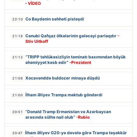
- VİDEO
Co Baydenin səhhəti pisləşdi
22:10
Cənubi Qafqaz ölkələrinin gələcəyi parlaqdır
-
21:18
Stiv Uitkoff
“TRIPP təhlükəsizliyin təminatı baxımından böyük
21:12
əhəmiyyət kəsb edir”
-Prezident
Xocavənddə buldozer minaya düşdü
21:08
İlham Əliyev Trampa məktub göndərdi
21:00
“Donald Tramp Ermənistan və Azərbaycan
20:51
arasında sülhə nail olub”
-Rubio
İlham Əliyev G20-yə dəvətə görə Trampa təşəkkür
20:47