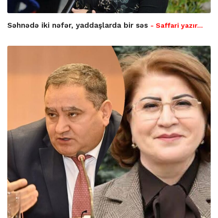
Səhnədə iki nəfər, yaddaşlarda bir səs
- Saffari yazır…