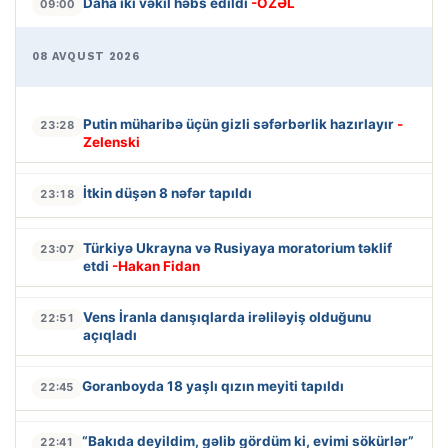
Daha iki vəkil həbs edildi
-ÖZƏL
09:00
08 AVQUST 2026
Putin müharibə üçün gizli səfərbərlik hazırlayır
-
23:28
Zelenski
İtkin düşən 8 nəfər tapıldı
23:18
Türkiyə Ukrayna və Rusiyaya moratorium təklif
23:07
etdi
-Hakan Fidan
Vens İranla danışıqlarda irəliləyiş olduğunu
22:51
açıqladı
Goranboyda 18 yaşlı qızın meyiti tapıldı
22:45
“Bakıda deyildim, gəlib gördüm ki, evimi sökürlər”
22:41