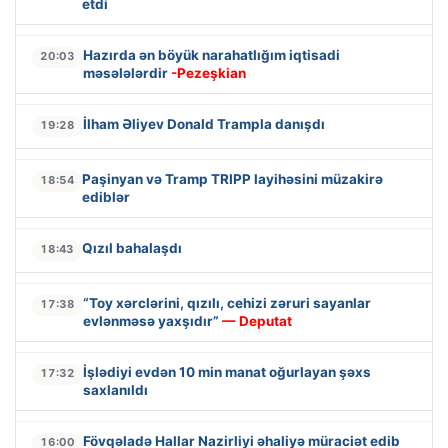
etdi
Hazırda ən böyük narahatlığım iqtisadi
20:03
məsələlərdir
-Pezeşkian
İlham Əliyev Donald Trampla danışdı
19:28
Paşinyan və Tramp TRIPP layihəsini müzakirə
18:54
ediblər
Qızıl bahalaşdı
18:43
“Toy xərclərini, qızılı, cehizi zəruri sayanlar
17:38
evlənməsə yaxşıdır”
— Deputat
İşlədiyi evdən 10 min manat oğurlayan şəxs
17:32
saxlanıldı
Fövqəladə Hallar Nazirliyi əhaliyə müraciət edib
16:00