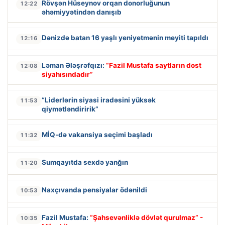
Rövşən Hüseynov orqan donorluğunun
12:22
əhəmiyyətindən danışıb
Dənizdə batan 16 yaşlı yeniyetmənin meyiti tapıldı
12:16
Ləman Ələşrəfqızı:
“Fazil Mustafa saytların dost
12:08
siyahısındadır”
“Liderlərin siyasi iradəsini yüksək
11:53
qiymətləndiririk”
MİQ-də vakansiya seçimi başladı
11:32
Sumqayıtda sexdə yanğın
11:20
Naxçıvanda pensiyalar ödənildi
10:53
Fazil Mustafa:
“Şahsevənliklə dövlət qurulmaz” -
10:35