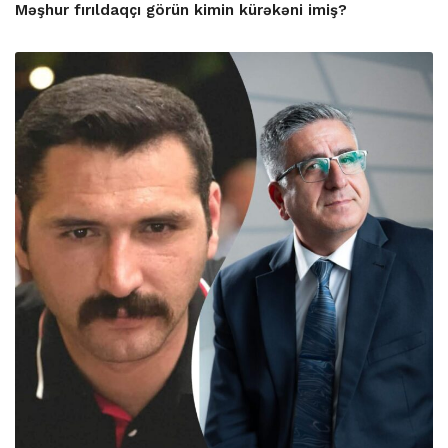
Məşhur fırıldaqçı görün kimin kürəkəni imiş?