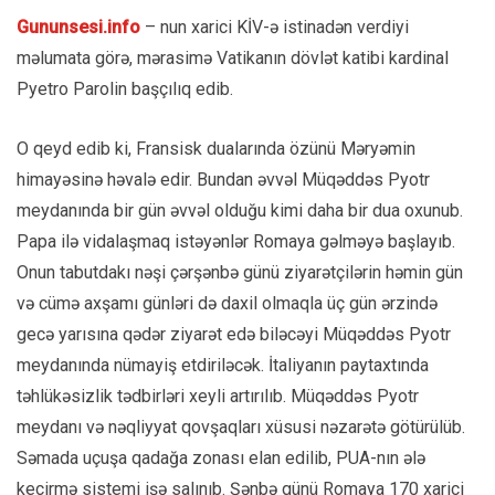
Gununsesi.info
– nun xarici KİV-ə istinadən verdiyi
məlumata görə, mərasimə Vatikanın dövlət katibi kardinal
Pyetro Parolin başçılıq edib.
O qeyd edib ki, Fransisk dualarında özünü Məryəmin
himayəsinə həvalə edir. Bundan əvvəl Müqəddəs Pyotr
meydanında bir gün əvvəl olduğu kimi daha bir dua oxunub.
Papa ilə vidalaşmaq istəyənlər Romaya gəlməyə başlayıb.
Onun tabutdakı nəşi çərşənbə günü ziyarətçilərin həmin gün
və cümə axşamı günləri də daxil olmaqla üç gün ərzində
gecə yarısına qədər ziyarət edə biləcəyi Müqəddəs Pyotr
meydanında nümayiş etdiriləcək. İtaliyanın paytaxtında
təhlükəsizlik tədbirləri xeyli artırılıb. Müqəddəs Pyotr
meydanı və nəqliyyat qovşaqları xüsusi nəzarətə götürülüb.
Səmada uçuşa qadağa zonası elan edilib, PUA-nın ələ
keçirmə sistemi işə salınıb. Şənbə günü Romaya 170 xarici