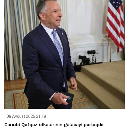
08 Avqust 2026 21:18
Cənubi Qafqaz ölkələrinin gələcəyi parlaqdır