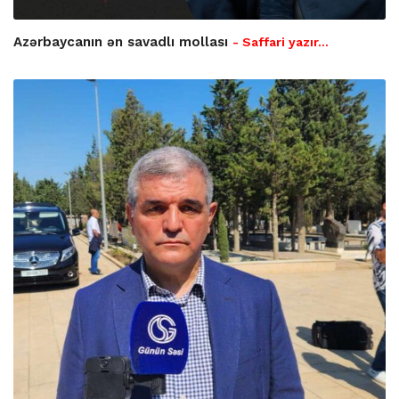
Azərbaycanın ən savadlı mollası
- Saffari yazır…