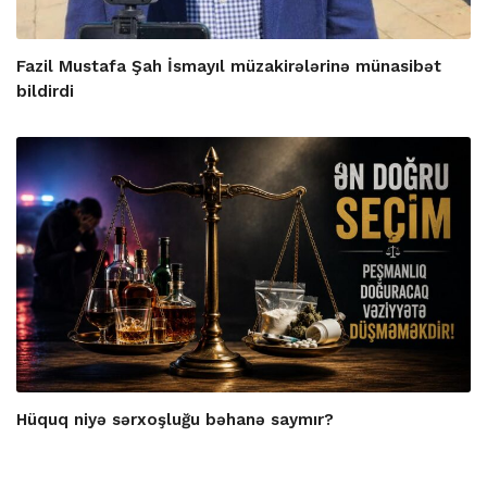
Fazil Mustafa Şah İsmayıl müzakirələrinə münasibət
bildirdi
Hüquq niyə sərxoşluğu bəhanə saymır?