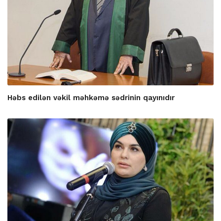
Həbs edilən vəkil məhkəmə sədrinin qayınıdır