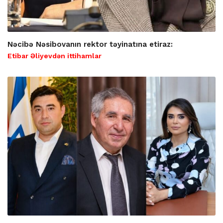
Nəcibə Nəsibovanın rektor təyinatına etiraz:
Etibar Əliyevdən ittihamlar