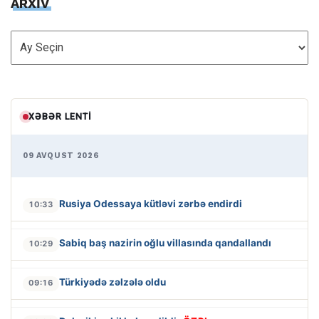
ARXİV
ARXİV
XƏBƏR LENTI
09 AVQUST 2026
Rusiya Odessaya kütləvi zərbə endirdi
10:33
Sabiq baş nazirin oğlu villasında qandallandı
10:29
Türkiyədə zəlzələ oldu
09:16