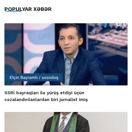
POPULYAR XƏBƏR
SSRİ bayraqları ilə yürüş etdiyi üçün
cəzalandırılanlardan biri jurnalist imiş