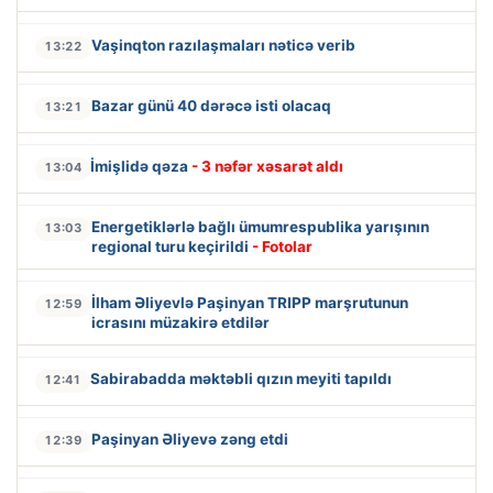
Vaşinqton razılaşmaları nəticə verib
13:22
Bazar günü 40 dərəcə isti olacaq
13:21
İmişlidə qəza
- 3 nəfər xəsarət aldı
13:04
Energetiklərlə bağlı ümumrespublika yarışının
13:03
regional turu keçirildi
- Fotolar
İlham Əliyevlə Paşinyan TRIPP marşrutunun
12:59
icrasını müzakirə etdilər
Sabirabadda məktəbli qızın meyiti tapıldı
12:41
Paşinyan Əliyevə zəng etdi
12:39