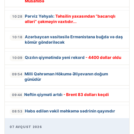
Müsahibə
Pərviz Yəhyalı:
Təhsilin yaxasından “bacarıqlı
10:28
əlləri” çəkməyin vaxtıdır...
Azərbaycan vasitəsilə Ermənistana buğda və daş
10:18
kömür göndəriləcək
Qızılın qiymətində yeni rekord
- 4400 dollar oldu
10:09
Milli Qəhrəman Hökumə Əliyevanın doğum
09:54
günüdür
Neftin qiyməti artdı
- Brent 83 dolları keçdi
09:44
Həbs edilən vəkil məhkəmə sədrinin qayınıdır
08:53
07 AVQUST 2026