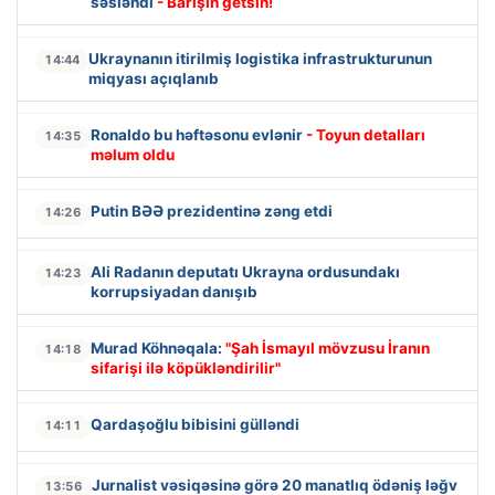
səsləndi
- Barışın getsin!
Ukraynanın itirilmiş logistika infrastrukturunun
14:44
miqyası açıqlanıb
Ronaldo bu həftəsonu evlənir
- Toyun detalları
14:35
məlum oldu
Putin BƏƏ prezidentinə zəng etdi
14:26
Ali Radanın deputatı Ukrayna ordusundakı
14:23
korrupsiyadan danışıb
Murad Köhnəqala:
"Şah İsmayıl mövzusu İranın
14:18
sifarişi ilə köpükləndirilir"
Qardaşoğlu bibisini gülləndi
14:11
Jurnalist vəsiqəsinə görə 20 manatlıq ödəniş ləğv
13:56