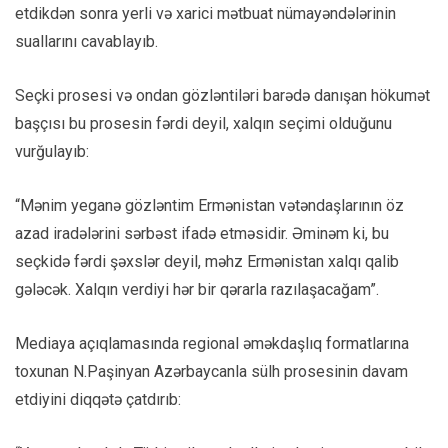
etdikdən sonra yerli və xarici mətbuat nümayəndələrinin
suallarını cavablayıb.
Seçki prosesi və ondan gözləntiləri barədə danışan hökumət
başçısı bu prosesin fərdi deyil, xalqın seçimi olduğunu
vurğulayıb:
“Mənim yeganə gözləntim Ermənistan vətəndaşlarının öz
azad iradələrini sərbəst ifadə etməsidir. Əminəm ki, bu
seçkidə fərdi şəxslər deyil, məhz Ermənistan xalqı qalib
gələcək. Xalqın verdiyi hər bir qərarla razılaşacağam”.
Mediaya açıqlamasında regional əməkdaşlıq formatlarına
toxunan N.Paşinyan Azərbaycanla sülh prosesinin davam
etdiyini diqqətə çatdırıb: