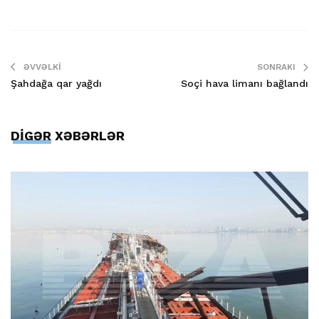
ƏVVƏLKI
SONRAKI
Şahdağa qar yağdı
Soçi hava limanı bağlandı
DİGƏR XƏBƏRLƏR