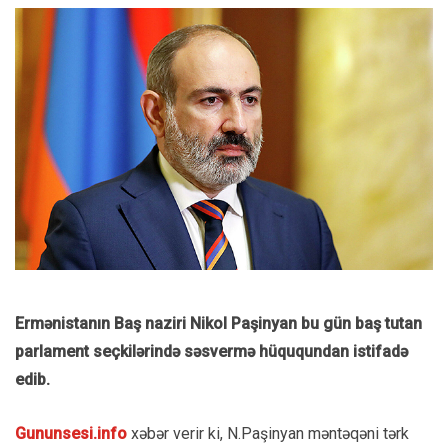
Ermənistanın Baş naziri Nikol Paşinyan bu gün baş tutan
parlament seçkilərində səsvermə hüququndan istifadə
edib.
Gununsesi.info
xəbər verir ki, N.Paşinyan məntəqəni tərk