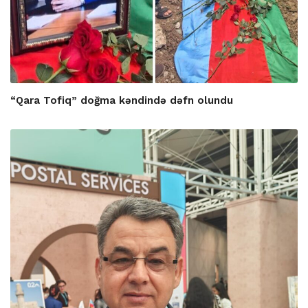
“Qara Tofiq” doğma kəndində dəfn olundu