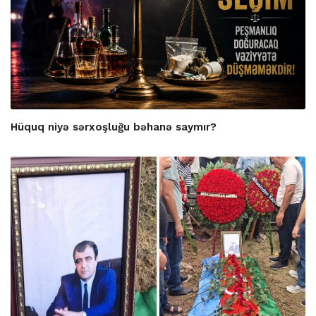
Hüquq niyə sərxoşluğu bəhanə saymır?