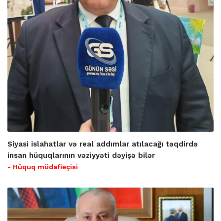
Siyasi islahatlar və real addımlar atılacağı təqdirdə
insan hüquqlarının vəziyyəti dəyişə bilər
- Hüquq müdafiəçisi