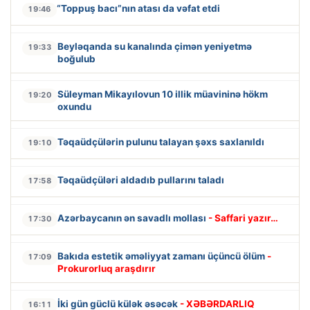
“Toppuş bacı”nın atası da vəfat etdi
19:46
Beyləqanda su kanalında çimən yeniyetmə
19:33
boğulub
Süleyman Mikayılovun 10 illik müavininə hökm
19:20
oxundu
Təqaüdçülərin pulunu talayan şəxs saxlanıldı
19:10
Təqaüdçüləri aldadıb pullarını taladı
17:58
Azərbaycanın ən savadlı mollası
- Saffari yazır…
17:30
Bakıda estetik əməliyyat zamanı üçüncü ölüm
-
17:09
Prokurorluq araşdırır
İki gün güclü külək əsəcək
- XƏBƏRDARLIQ
16:11