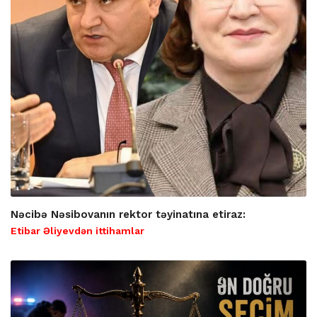
Nəcibə Nəsibovanın rektor təyinatına etiraz:
Etibar Əliyevdən ittihamlar