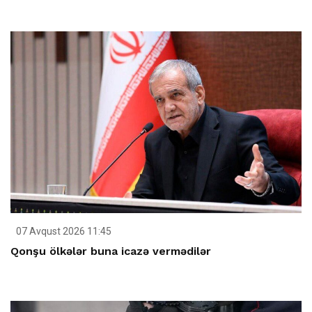
07 Avqust 2026 11:45
Qonşu ölkələr buna icazə vermədilər