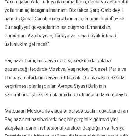
“Yaxın gələcəkdə Türkiyə ilə sərhədlərin, dəmir və avtomobil
yollarının açılacağına inanıram. Biz təkcə Şərq-Qərb deyil,
həm də Şimal-Cənub marşrutlarının açılmasını hədəfləyirik.
Bu nəqliyyat qovşaqlarının işə düşməsi Ermənistan,
Gürcüstan, Azərbaycan, Türkiyə və İrana böyük iqtisadi
üstünlüklər gətirəcək”.
Baş nazir həmçinin əlavə edib ki, seçkilərdə qələbə
qazanacağı təqdirdə Moskva, Vaşinqton, Brüssel, Paris və
Tbilisiyə səfərlərini davam etdirəcək. O, gələcəkdə Bakıda
keçirilməsi planlaşdırılan Avropa Siyasi Birliyinin
sammitində iştirak etmək ümidində olduğunu da vurğulayıb.
Mətbuatın Moskva ilə əlaqələr barədə sualını cavablandıran
Baş nazir münasibətlərdə heç bir gərginlik görmədiyini,
əlaqələrin dərin institusional xarakter daşıdığını və Rusiya