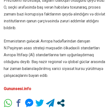
Prezidenti ilə birbaşa, sağlam dialoqun olduğunu qeyd edib.
O, seçki ərəfəsində baş verən həbslərə toxunaraq, proses
zamanı bəzi korrupsiya faktlarının qeydə alındığını və dövlət
institutlarının qanun çərçivəsində zəruri addımlar atdığını
bildirib.
Ermənistanın gələcək Avropa hədəflərindən danışan
N.Paşinyan əsas strateji məqsədin ölkədaxili standartları
Avropa İttifaqı (Aİ) standartlarına tam uyğunlaşdırmaq
olduğunu deyib. Baş nazir regional və qlobal güclər arasında
hər zaman balanslaşdırılmış xarici siyasət kursu yürütməyə
çalışacaqlarını bəyan edib.
Gununsesi.info