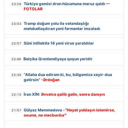
Türkiyə gəmisi dron hücumuna məruz qaldı
—
23:26
FOTOLAR
Tramp doğum yolu ilə vətəndaşlığı
23:03
məhdudlaşdıran yeni fərmanlar imzaladı
Süni intllektlə 16 yeni virus yaratdılar
22:57
Belçika Qrenlandiyaya qoşun yeridir
22:49
“Allaha dua edirəm ki, bu, bölgəmizə xeyir-dua
22:36
gətirsin”
-Ərdoğan
İran XİN:
Əvvəlcə qalib gəlin, sonra danışın
22:15
Gülyaz Məmmədova
- "Həyat yoldaşın istəmirsə,
21:57
oxuma, nə məcburdur"