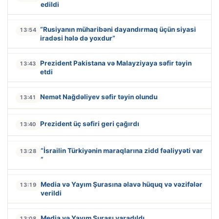
edildi
“Rusiyanın müharibəni dayandırmaq üçün siyasi
13:54
iradəsi hələ də yoxdur”
Prezident Pakistana və Malayziyaya səfir təyin
13:43
etdi
Nemət Nağdəliyev səfir təyin olundu
13:41
Prezident üç səfiri geri çağırdı
13:40
“İsrailin Türkiyənin maraqlarına zidd fəaliyyəti var
13:28
“
Media və Yayım Şurasına əlavə hüquq və vəzifələr
13:19
verildi
Media və Yayım Şurası yaradıldı
13:08