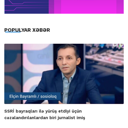
POPULYAR XƏBƏR
SSRİ bayraqları ilə yürüş etdiyi üçün
cəzalandırılanlardan biri jurnalist imiş