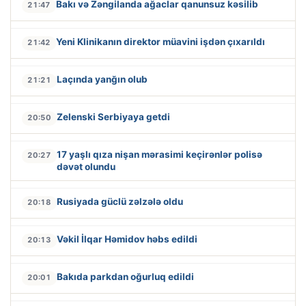
Bakı və Zəngilanda ağaclar qanunsuz kəsilib
21:47
Yeni Klinikanın direktor müavini işdən çıxarıldı
21:42
Laçında yanğın olub
21:21
Zelenski Serbiyaya getdi
20:50
17 yaşlı qıza nişan mərasimi keçirənlər polisə
20:27
dəvət olundu
Rusiyada güclü zəlzələ oldu
20:18
Vəkil İlqar Həmidov həbs edildi
20:13
Bakıda parkdan oğurluq edildi
20:01