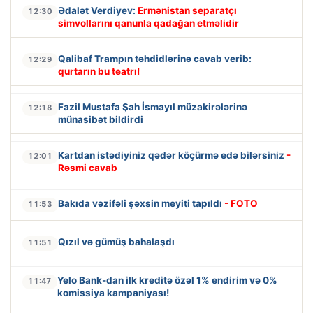
Ədalət Verdiyev:
Ermənistan separatçı
12:30
simvollarını qanunla qadağan etməlidir
Qalibaf Trampın təhdidlərinə cavab verib:
12:29
qurtarın bu teatrı!
Fazil Mustafa Şah İsmayıl müzakirələrinə
12:18
münasibət bildirdi
Kartdan istədiyiniz qədər köçürmə edə bilərsiniz
-
12:01
Rəsmi cavab
Bakıda vəzifəli şəxsin meyiti tapıldı
- FOTO
11:53
Qızıl və gümüş bahalaşdı
11:51
Yelo Bank-dan ilk kreditə özəl 1% endirim və 0%
11:47
komissiya kampaniyası!