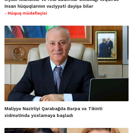
insan hüquqlarının vəziyyəti dəyişə bilər
- Hüquq müdafiəçisi
Maliyyə Nazirliyi Qarabağda Bərpa və Tikinti
xidmətində yoxlamaya başladı