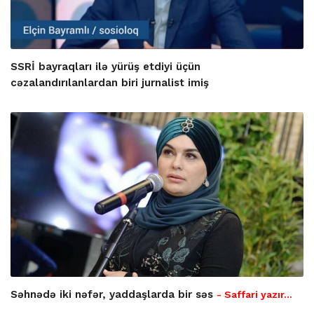
SSRİ bayraqları ilə yürüş etdiyi üçün
cəzalandırılanlardan biri jurnalist imiş
Səhnədə iki nəfər, yaddaşlarda bir səs
- Saffari yazır…