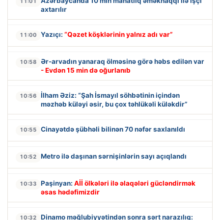
Azərbaycanda 10 min manatlıq əməkhaqqı ilə işçi
11:01
axtarılır
Yazıçı:
“Qəzet köşklərinin yalnız adı var”
11:00
Ər-arvadın yanaraq ölməsinə görə həbs edilən var
10:58
- Evdən 15 min də oğurlanıb
İlham Əziz: “Şah İsmayıl söhbətinin içindən
10:56
məzhəb küləyi əsir, bu çox təhlükəli küləkdir”
Cinayətdə şübhəli bilinən 70 nəfər saxlanıldı
10:55
Metro ilə daşınan sərnişinlərin sayı açıqlandı
10:52
Paşinyan:
Aİİ ölkələri ilə əlaqələri gücləndirmək
10:33
əsas hədəfimizdir
Dinamo məğlubiyyətindən sonra sərt narazılıq:
10:32