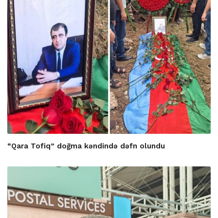
“Qara Tofiq” doğma kəndində dəfn olundu