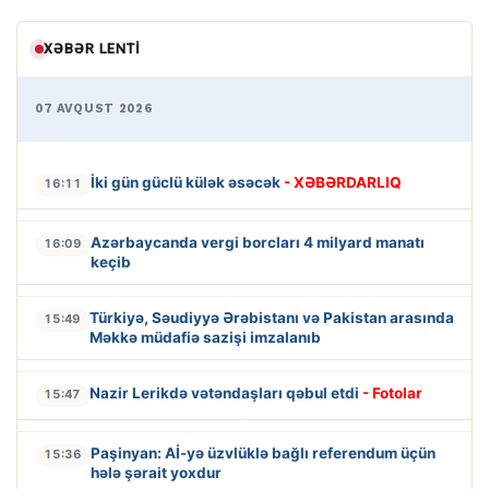
XƏBƏR LENTI
07 AVQUST 2026
İki gün güclü külək əsəcək
- XƏBƏRDARLIQ
16:11
Azərbaycanda vergi borcları 4 milyard manatı
16:09
keçib
Türkiyə, Səudiyyə Ərəbistanı və Pakistan arasında
15:49
Məkkə müdafiə sazişi imzalanıb
Nazir Lerikdə vətəndaşları qəbul etdi
- Fotolar
15:47
Paşinyan: Aİ-yə üzvlüklə bağlı referendum üçün
15:36
hələ şərait yoxdur