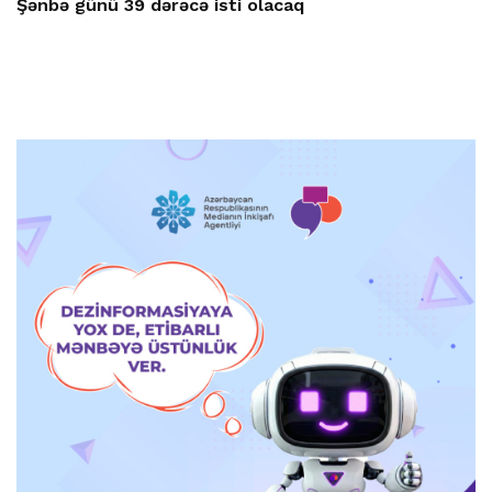
Şənbə günü 39 dərəcə isti olacaq