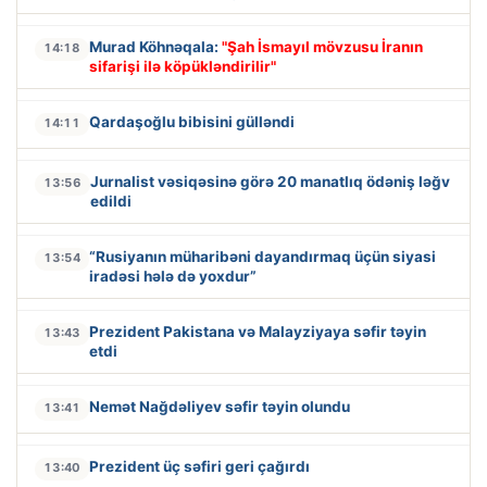
Murad Köhnəqala:
"Şah İsmayıl mövzusu İranın
14:18
sifarişi ilə köpükləndirilir"
Qardaşoğlu bibisini gülləndi
14:11
Jurnalist vəsiqəsinə görə 20 manatlıq ödəniş ləğv
13:56
edildi
“Rusiyanın müharibəni dayandırmaq üçün siyasi
13:54
iradəsi hələ də yoxdur”
Prezident Pakistana və Malayziyaya səfir təyin
13:43
etdi
Nemət Nağdəliyev səfir təyin olundu
13:41
Prezident üç səfiri geri çağırdı
13:40