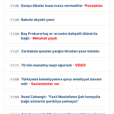
Qonşu ölkələr buna icazə vermədilər
-Pezeşkian
11:45
Bakıda obyekt yanır
11:39
Baş Prokurorluq ər-arvadın dəhşətli ölümü ilə
11:34
bağlı
- Məlumat yaydı
Zərdabda qəsdən yanğın törədən şəxs tutuldu
11:27
70 min manatlıq naqil oğurladı
- VİDEO
11:11
Türkiyədə bələdiyyələrə qarşı əməliyyat davam
11:06
edir
- Saxlanılanlar var
Əsəd Cahangir: “Fazil Mustafanın Şah İsmayılla
11:04
bağlı sözlərini qəribliyə salmayın”