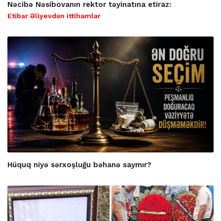
Nəcibə Nəsibovanın rektor təyinatına etiraz:
Etibar Əliyevdən ittihamlar
Hüquq niyə sərxoşluğu bəhanə saymır?