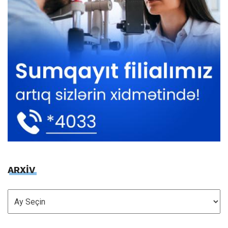
ARXİV
ARXİV