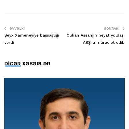
ƏVVƏLKI
SONRAKI
Şeyx Xameneyiyə başsağlığı
Culian Assanjın həyat yoldaşı
verdi
ABŞ-a müraciət edib
DİGƏR XƏBƏRLƏR