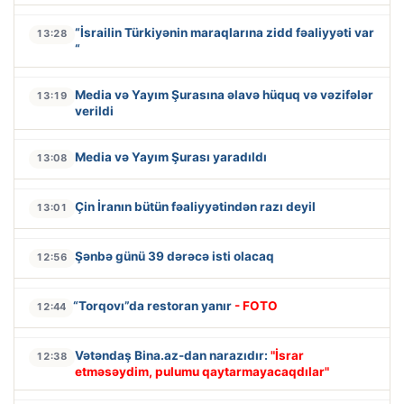
“İsrailin Türkiyənin maraqlarına zidd fəaliyyəti var
13:28
“
Media və Yayım Şurasına əlavə hüquq və vəzifələr
13:19
verildi
Media və Yayım Şurası yaradıldı
13:08
Çin İranın bütün fəaliyyətindən razı deyil
13:01
Şənbə günü 39 dərəcə isti olacaq
12:56
“Torqovı”da restoran yanır
- FOTO
12:44
Vətəndaş Bina.az-dan narazıdır:
"İsrar
12:38
etməsəydim, pulumu qaytarmayacaqdılar"