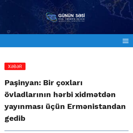
XƏBƏR
Paşinyan: Bir çoxları
övladlarının hərbi xidmətdən
yayınması üçün Ermənistandan
gedib