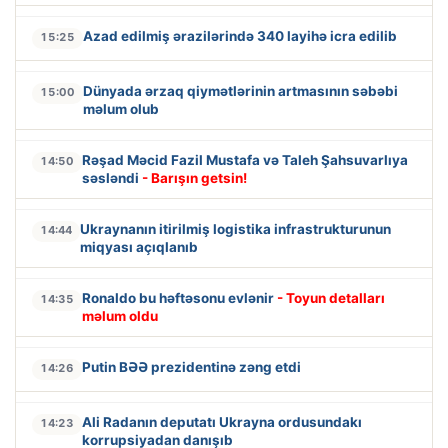
Azad edilmiş ərazilərində 340 layihə icra edilib
15:25
Dünyada ərzaq qiymətlərinin artmasının səbəbi
15:00
məlum olub
Rəşad Məcid Fazil Mustafa və Taleh Şahsuvarlıya
14:50
səsləndi
- Barışın getsin!
Ukraynanın itirilmiş logistika infrastrukturunun
14:44
miqyası açıqlanıb
Ronaldo bu həftəsonu evlənir
- Toyun detalları
14:35
məlum oldu
Putin BƏƏ prezidentinə zəng etdi
14:26
Ali Radanın deputatı Ukrayna ordusundakı
14:23
korrupsiyadan danışıb