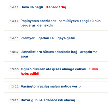
Hava ilə bağlı
- Xəbərdarlıq
14:33
Paşinyanın prezident İlham Əliyevə zəngi sülhün
14:17
bərqərarı deməkdir
Premyer Liqadan La Liqaya getdi
14:05
Jurnalistlərə hücum edənlərlə bağlı araşdırma
13:37
aparılır
Oğlu öldürülən ata qisas almağa çalışdı
- 5 illik
13:30
həbs edildi
Vaşinqton razılaşmaları nəticə verib
13:22
Bazar günü 40 dərəcə isti olacaq
13:21