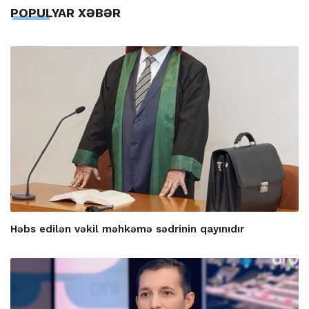
POPULYAR XƏBƏR
Həbs edilən vəkil məhkəmə sədrinin qayınıdır