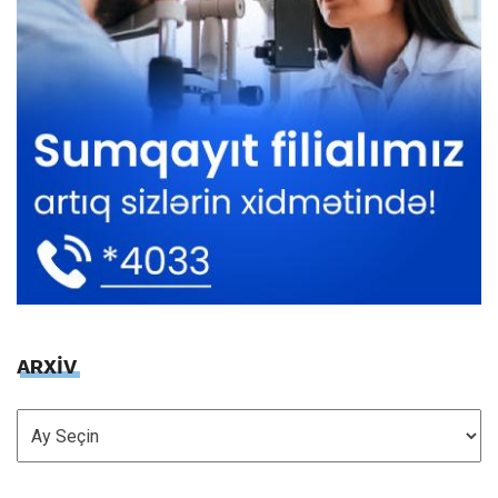
ARXİV
ARXİV