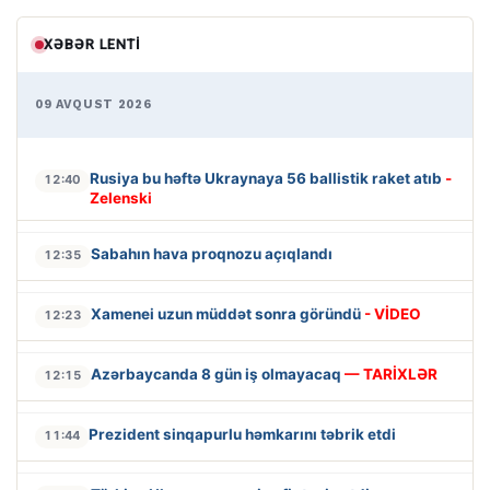
XƏBƏR LENTI
09 AVQUST 2026
Rusiya bu həftə Ukraynaya 56 ballistik raket atıb
-
12:40
Zelenski
Sabahın hava proqnozu açıqlandı
12:35
Xamenei uzun müddət sonra göründü
- VİDEO
12:23
Azərbaycanda 8 gün iş olmayacaq
— TARİXLƏR
12:15
Prezident sinqapurlu həmkarını təbrik etdi
11:44