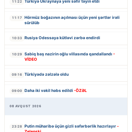
Türkiyə Ukraynaya yeni səfir təyin etdi
11:22
Hörmüz boğazının açılması üçün yeni şərtlər irəli
11:17
sürülüb
Rusiya Odessaya kütləvi zərbə endirdi
10:33
Sabiq baş nazirin oğlu villasında qandallandı
-
10:29
VİDEO
Türkiyədə zəlzələ oldu
09:16
Daha iki vəkil həbs edildi
-ÖZƏL
09:00
08 AVQUST 2026
Putin müharibə üçün gizli səfərbərlik hazırlayır
-
23:28
Zelenski