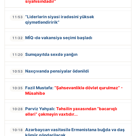
siyahısındadır”
“Liderlərin siyasi iradəsini yüksək
11:53
qiymətləndiririk”
MİQ-də vakansiya seçimi başladı
11:32
Sumqayıtda sexdə yanğın
11:20
Naxçıvanda pensiyalar ödənildi
10:53
Fazil Mustafa:
“Şahsevənliklə dövlət qurulmaz” -
10:35
Müsahibə
Pərviz Yəhyalı:
Təhsilin yaxasından “bacarıqlı
10:28
əlləri” çəkməyin vaxtıdır...
Azərbaycan vasitəsilə Ermənistana buğda və daş
10:18
kömür göndəriləcək