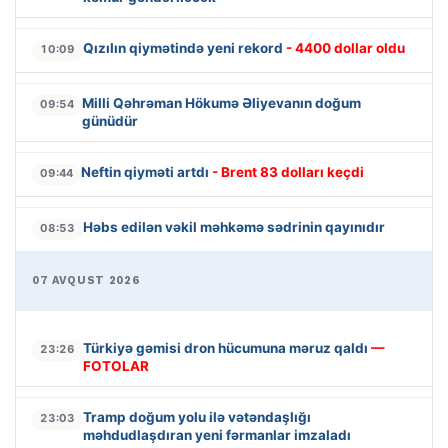
Qızılın qiymətində yeni rekord
- 4400 dollar oldu
10:09
Milli Qəhrəman Hökumə Əliyevanın doğum
09:54
günüdür
Neftin qiyməti artdı
- Brent 83 dolları keçdi
09:44
Həbs edilən vəkil məhkəmə sədrinin qayınıdır
08:53
07 AVQUST 2026
Türkiyə gəmisi dron hücumuna məruz qaldı
—
23:26
FOTOLAR
Tramp doğum yolu ilə vətəndaşlığı
23:03
məhdudlaşdıran yeni fərmanlar imzaladı