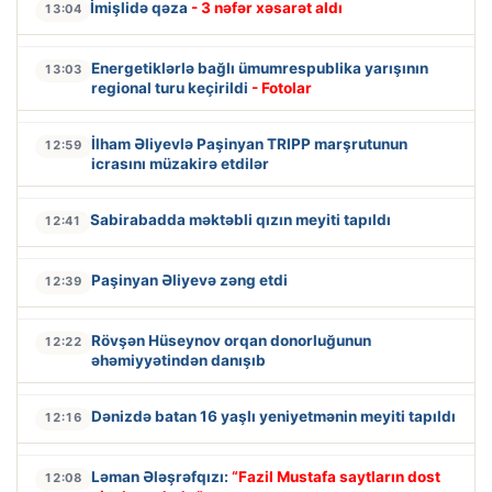
İmişlidə qəza
- 3 nəfər xəsarət aldı
13:04
Energetiklərlə bağlı ümumrespublika yarışının
13:03
regional turu keçirildi
- Fotolar
İlham Əliyevlə Paşinyan TRIPP marşrutunun
12:59
icrasını müzakirə etdilər
Sabirabadda məktəbli qızın meyiti tapıldı
12:41
Paşinyan Əliyevə zəng etdi
12:39
Rövşən Hüseynov orqan donorluğunun
12:22
əhəmiyyətindən danışıb
Dənizdə batan 16 yaşlı yeniyetmənin meyiti tapıldı
12:16
Ləman Ələşrəfqızı:
“Fazil Mustafa saytların dost
12:08