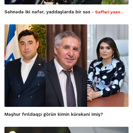
Səhnədə iki nəfər, yaddaşlarda bir səs
- Saffari yazır…
Məşhur fırıldaqçı görün kimin kürəkəni imiş?