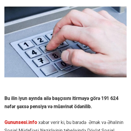
Bu ilin iyun ayında ailə başçısını itirməyə görə 191 624
nəfər şəxsə pensiya və müavinət ödənilib.
Gununsesi.info
xəbər verir ki, bu barədə Əmək və Əhalinin
Sosial Müdafiəsi Nazirliyinin tabeliyində Dövlət Sosial