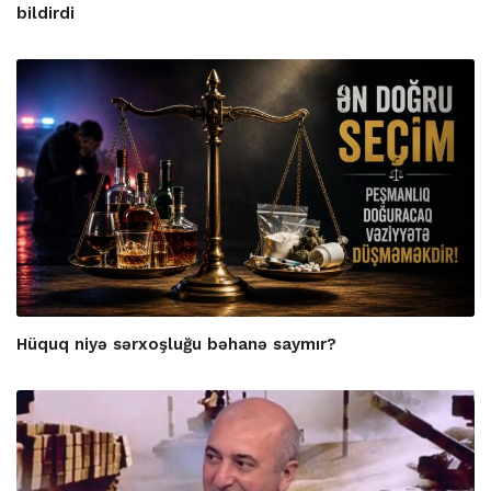
bildirdi
Hüquq niyə sərxoşluğu bəhanə saymır?