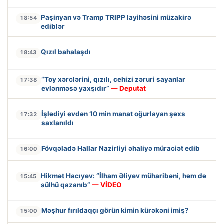
Paşinyan və Tramp TRIPP layihəsini müzakirə
18:54
ediblər
Qızıl bahalaşdı
18:43
“Toy xərclərini, qızılı, cehizi zəruri sayanlar
17:38
evlənməsə yaxşıdır”
— Deputat
İşlədiyi evdən 10 min manat oğurlayan şəxs
17:32
saxlanıldı
Fövqəladə Hallar Nazirliyi əhaliyə müraciət edib
16:00
Hikmət Hacıyev: “İlham Əliyev müharibəni, həm də
15:45
sülhü qazanıb”
— VİDEO
Məşhur fırıldaqçı görün kimin kürəkəni imiş?
15:00