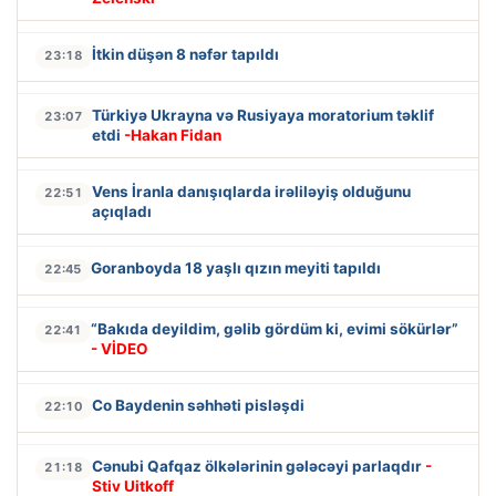
İtkin düşən 8 nəfər tapıldı
23:18
Türkiyə Ukrayna və Rusiyaya moratorium təklif
23:07
etdi
-Hakan Fidan
Vens İranla danışıqlarda irəliləyiş olduğunu
22:51
açıqladı
Goranboyda 18 yaşlı qızın meyiti tapıldı
22:45
“Bakıda deyildim, gəlib gördüm ki, evimi sökürlər”
22:41
- VİDEO
Co Baydenin səhhəti pisləşdi
22:10
Cənubi Qafqaz ölkələrinin gələcəyi parlaqdır
-
21:18
Stiv Uitkoff