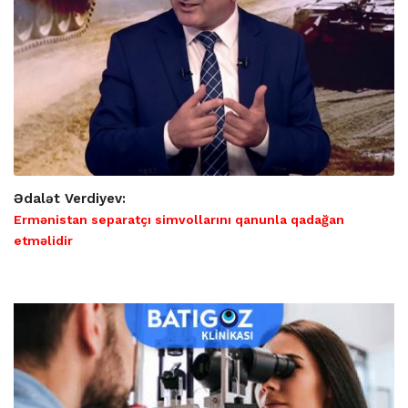
Ədalət Verdiyev:
Ermənistan separatçı simvollarını qanunla qadağan
etməlidir