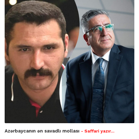
Azərbaycanın ən savadlı mollası
- Saffari yazır…