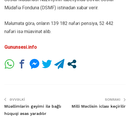
Müdafiə Fonduna (DSMF) istinadən xəbər verir.
Məlumata görə, onların 139 182 nəfəri pensiya, 52 442
nəfəri isə müavinət alıb.
Gununsesi.info
ƏVVƏLKI
SONRAKI
Müəllimlərin geyimi ilə bağlı
Milli Məclisin iclası keçirilir
hüquqi əsas yaradılır