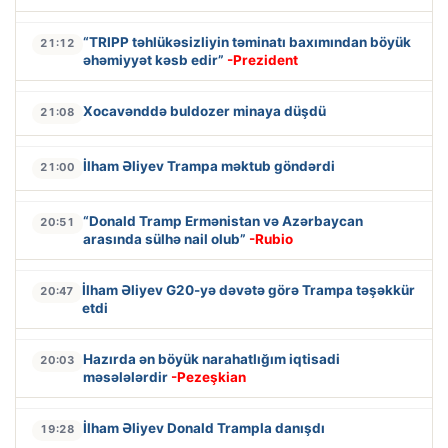
“TRIPP təhlükəsizliyin təminatı baxımından böyük
21:12
əhəmiyyət kəsb edir”
-Prezident
Xocavənddə buldozer minaya düşdü
21:08
İlham Əliyev Trampa məktub göndərdi
21:00
“Donald Tramp Ermənistan və Azərbaycan
20:51
arasında sülhə nail olub”
-Rubio
İlham Əliyev G20-yə dəvətə görə Trampa təşəkkür
20:47
etdi
Hazırda ən böyük narahatlığım iqtisadi
20:03
məsələlərdir
-Pezeşkian
İlham Əliyev Donald Trampla danışdı
19:28