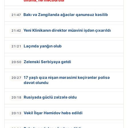
oxuma, nə məcburdur"
Bakı və Zəngilanda ağaclar qanunsuz kəsilib
21:47
Yeni Klinikanın direktor müavini işdən çıxarıldı
21:42
Laçında yanğın olub
21:21
Zelenski Serbiyaya getdi
20:50
17 yaşlı qıza nişan mərasimi keçirənlər polisə
20:27
dəvət olundu
Rusiyada güclü zəlzələ oldu
20:18
Vəkil İlqar Həmidov həbs edildi
20:13