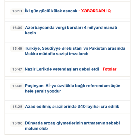
İki gün güclü külək əsəcək
- XƏBƏRDARLIQ
16:11
Azərbaycanda vergi borcları 4 milyard manatı
16:09
keçib
Türkiyə, Səudiyyə Ərəbistanı və Pakistan arasında
15:49
Məkkə müdafiə sazişi imzalanıb
Nazir Lerikdə vətəndaşları qəbul etdi
- Fotolar
15:47
Paşinyan: Aİ-yə üzvlüklə bağlı referendum üçün
15:36
hələ şərait yoxdur
Azad edilmiş ərazilərində 340 layihə icra edilib
15:25
Dünyada ərzaq qiymətlərinin artmasının səbəbi
15:00
məlum olub