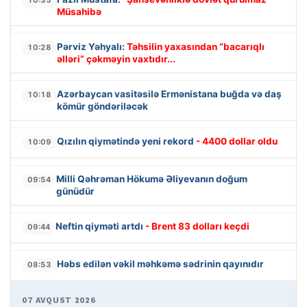
10:35
Müsahibə
Pərviz Yəhyalı:
Təhsilin yaxasından “bacarıqlı
10:28
əlləri” çəkməyin vaxtıdır...
Azərbaycan vasitəsilə Ermənistana buğda və daş
10:18
kömür göndəriləcək
Qızılın qiymətində yeni rekord
- 4400 dollar oldu
10:09
Milli Qəhrəman Hökumə Əliyevanın doğum
09:54
günüdür
Neftin qiyməti artdı
- Brent 83 dolları keçdi
09:44
Həbs edilən vəkil məhkəmə sədrinin qayınıdır
08:53
07 AVQUST 2026