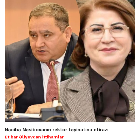
Nəcibə Nəsibovanın rektor təyinatına etiraz:
Etibar Əliyevdən ittihamlar