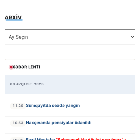
ARXİV
ARXİV
XƏBƏR LENTI
08 AVQUST 2026
Sumqayıtda sexdə yanğın
11:20
Naxçıvanda pensiyalar ödənildi
10:53
Fazil Mustafa:
“Şahsevənliklə dövlət qurulmaz” -