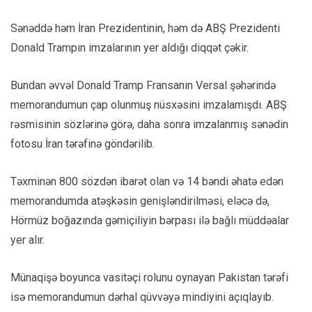
Sənəddə həm İran Prezidentinin, həm də ABŞ Prezidenti
Donald Trampın imzalarının yer aldığı diqqət çəkir.
Bundan əvvəl Donald Tramp Fransanın Versal şəhərində
memorandumun çap olunmuş nüsxəsini imzalamışdı. ABŞ
rəsmisinin sözlərinə görə, daha sonra imzalanmış sənədin
fotosu İran tərəfinə göndərilib.
Təxminən 800 sözdən ibarət olan və 14 bəndi əhatə edən
memorandumda atəşkəsin genişləndirilməsi, eləcə də,
Hörmüz boğazında gəmiçiliyin bərpası ilə bağlı müddəalar
yer alır.
Münaqişə boyunca vasitəçi rolunu oynayan Pakistan tərəfi
isə memorandumun dərhal qüvvəyə mindiyini açıqlayıb.