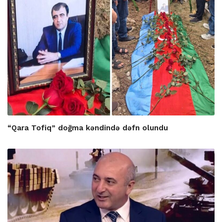
“Qara Tofiq” doğma kəndində dəfn olundu