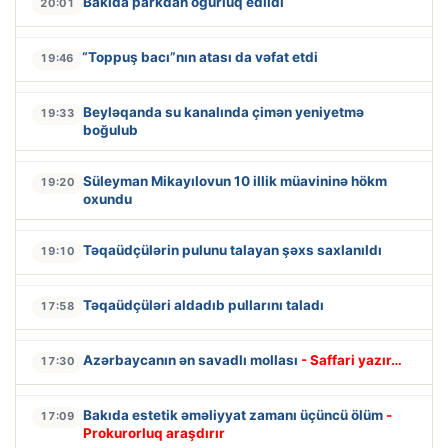
Bakıda parkdan oğurluq edildi
20:01
“Toppuş bacı”nın atası da vəfat etdi
19:46
Beyləqanda su kanalında çimən yeniyetmə
19:33
boğulub
Süleyman Mikayılovun 10 illik müavininə hökm
19:20
oxundu
Təqaüdçülərin pulunu talayan şəxs saxlanıldı
19:10
Təqaüdçüləri aldadıb pullarını taladı
17:58
Azərbaycanın ən savadlı mollası
- Saffari yazır…
17:30
Bakıda estetik əməliyyat zamanı üçüncü ölüm
-
17:09
Prokurorluq araşdırır