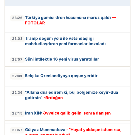
Türkiyə gəmisi dron hücumuna məruz qaldı
—
23:26
FOTOLAR
Tramp doğum yolu ilə vətəndaşlığı
23:03
məhdudlaşdıran yeni fərmanlar imzaladı
Süni intllektlə 16 yeni virus yaratdılar
22:57
Belçika Qrenlandiyaya qoşun yeridir
22:49
“Allaha dua edirəm ki, bu, bölgəmizə xeyir-dua
22:36
gətirsin”
-Ərdoğan
İran XİN:
Əvvəlcə qalib gəlin, sonra danışın
22:15
Gülyaz Məmmədova
- "Həyat yoldaşın istəmirsə,
21:57