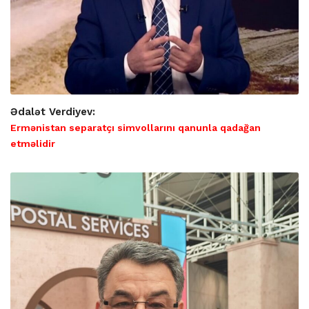
Ədalət Verdiyev:
Ermənistan separatçı simvollarını qanunla qadağan
etməlidir