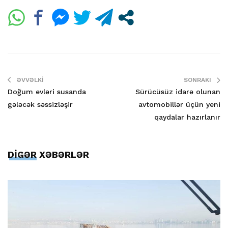
ƏVVƏLKI
SONRAKI
Doğum evləri susanda
Sürücüsüz idarə olunan
gələcək səssizləşir
avtomobillər üçün yeni
qaydalar hazırlanır
DİGƏR XƏBƏRLƏR