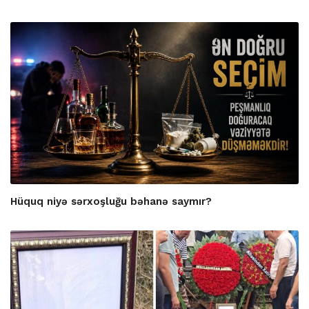
Hüquq niyə sərxoşluğu bəhanə saymır?