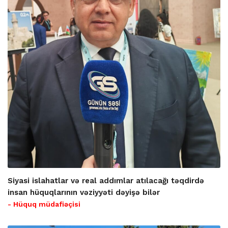
Siyasi islahatlar və real addımlar atılacağı təqdirdə
insan hüquqlarının vəziyyəti dəyişə bilər
- Hüquq müdafiəçisi