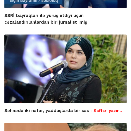
SSRİ bayraqları ilə yürüş etdiyi üçün
cəzalandırılanlardan biri jurnalist imiş
Səhnədə iki nəfər, yaddaşlarda bir səs
- Saffari yazır…