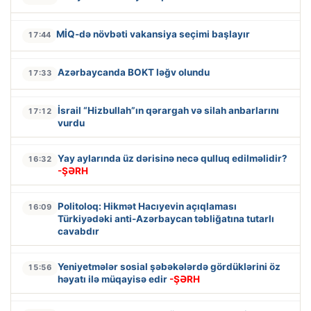
MİQ-də növbəti vakansiya seçimi başlayır
17:44
Azərbaycanda BOKT ləğv olundu
17:33
İsrail “Hizbullah”ın qərargah və silah anbarlarını
17:12
vurdu
Yay aylarında üz dərisinə necə qulluq edilməlidir?
16:32
-ŞƏRH
Politoloq: Hikmət Hacıyevin açıqlaması
16:09
Türkiyədəki anti-Azərbaycan təbliğatına tutarlı
cavabdır
Yeniyetmələr sosial şəbəkələrdə gördüklərini öz
15:56
həyatı ilə müqayisə edir
-ŞƏRH