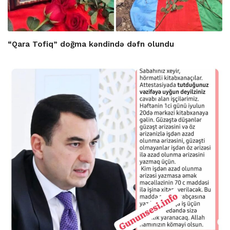
“Qara Tofiq” doğma kəndində dəfn olundu