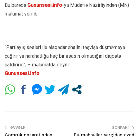
Bu barədə
Gununsesi.info
-ya Müdafiə Nazirliyindən (MN)
məlumat verilib.
“Partlayış səsləri ilə əlaqədar əhalini təşvişə düşməməyə
çağırır və narahatlığa heç bir əsasın olmadığını diqqətə
çatdırırıq”, – məlumatda deyilir.
Gununsesi.info
ƏVVƏLKI
SONRAKI
Gömrük nəzarətindən
Bu məhsullar vergidən azad