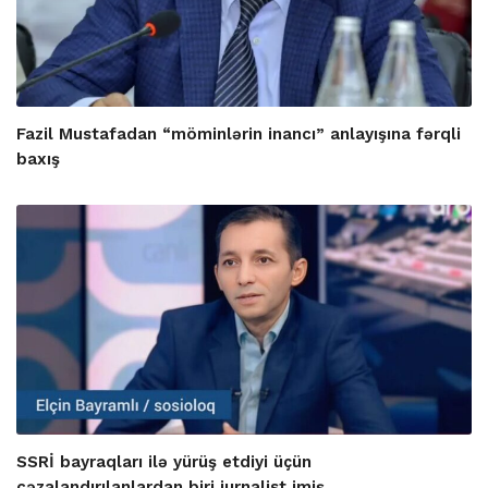
Fazil Mustafadan “möminlərin inancı” anlayışına fərqli
baxış
SSRİ bayraqları ilə yürüş etdiyi üçün
cəzalandırılanlardan biri jurnalist imiş