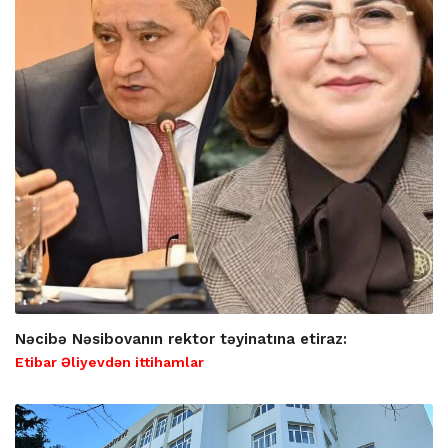
Nəcibə Nəsibovanın rektor təyinatına etiraz:
Etibar Əliyevdən ittihamlar