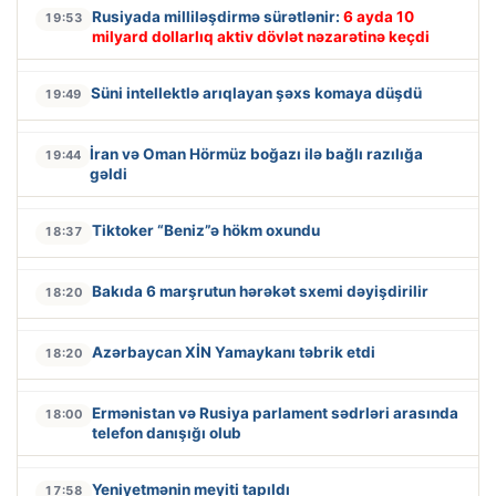
Rusiyada milliləşdirmə sürətlənir:
6 ayda 10
19:53
milyard dollarlıq aktiv dövlət nəzarətinə keçdi
Süni intellektlə arıqlayan şəxs komaya düşdü
19:49
İran və Oman Hörmüz boğazı ilə bağlı razılığa
19:44
gəldi
Tiktoker “Beniz”ə hökm oxundu
18:37
Bakıda 6 marşrutun hərəkət sxemi dəyişdirilir
18:20
Azərbaycan XİN Yamaykanı təbrik etdi
18:20
Ermənistan və Rusiya parlament sədrləri arasında
18:00
telefon danışığı olub
Yeniyetmənin meyiti tapıldı
17:58