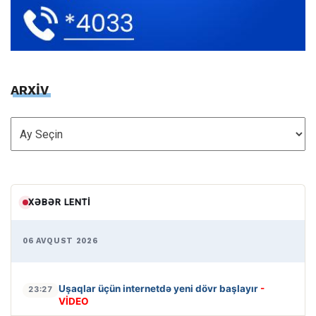
ARXİV
ARXİV
XƏBƏR LENTI
06 AVQUST 2026
Uşaqlar üçün internetdə yeni dövr başlayır
-
23:27
VİDEO