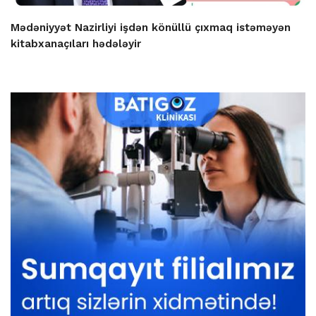
Mədəniyyət Nazirliyi işdən könüllü çıxmaq istəməyən
kitabxanaçıları hədələyir