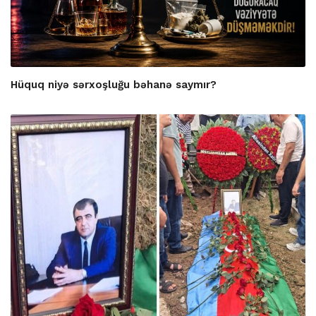
Hüquq niyə sərxoşluğu bəhanə saymır?