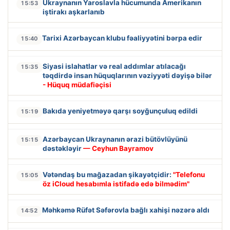
Ukraynanın Yaroslavla hücumunda Amerikanın
15:53
iştirakı aşkarlanıb
Tarixi Azərbaycan klubu fəaliyyətini bərpa edir
15:40
Siyasi islahatlar və real addımlar atılacağı
15:35
təqdirdə insan hüquqlarının vəziyyəti dəyişə bilər
- Hüquq müdafiəçisi
Bakıda yeniyetməyə qarşı soyğunçuluq edildi
15:19
Azərbaycan Ukraynanın ərazi bütövlüyünü
15:15
dəstəkləyir
— Ceyhun Bayramov
Vətəndaş bu mağazadan şikayətçidir:
"Telefonu
15:05
öz iCloud hesabımla istifadə edə bilmədim"
Məhkəmə Rüfət Səfərovla bağlı xahişi nəzərə aldı
14:52