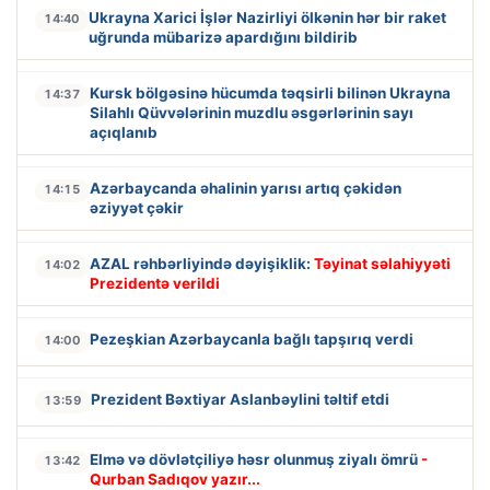
Ukrayna Xarici İşlər Nazirliyi ölkənin hər bir raket
14:40
uğrunda mübarizə apardığını bildirib
Kursk bölgəsinə hücumda təqsirli bilinən Ukrayna
14:37
Silahlı Qüvvələrinin muzdlu əsgərlərinin sayı
açıqlanıb
Azərbaycanda əhalinin yarısı artıq çəkidən
14:15
əziyyət çəkir
AZAL rəhbərliyində dəyişiklik:
Təyinat səlahiyyəti
14:02
Prezidentə verildi
Pezeşkian Azərbaycanla bağlı tapşırıq verdi
14:00
Prezident Bəxtiyar Aslanbəylini təltif etdi
13:59
Elmə və dövlətçiliyə həsr olunmuş ziyalı ömrü
-
13:42
Qurban Sadıqov yazır...