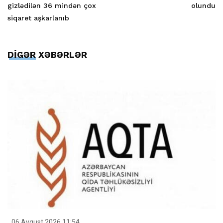
gizlədilən 36 mindən çox
olundu
siqaret aşkarlanıb
DİGƏR XƏBƏRLƏR
06 Avqust 2026 11:54