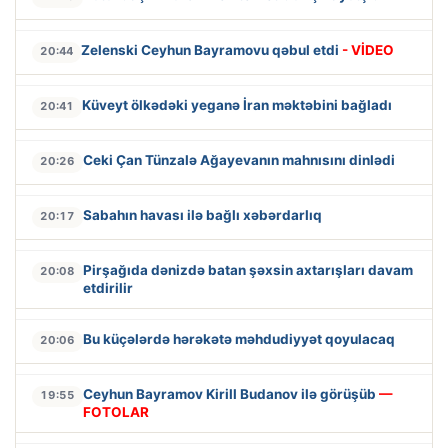
Zelenski Ceyhun Bayramovu qəbul etdi
- VİDEO
20:44
Küveyt ölkədəki yeganə İran məktəbini bağladı
20:41
Ceki Çan Tünzalə Ağayevanın mahnısını dinlədi
20:26
Sabahın havası ilə bağlı xəbərdarlıq
20:17
Pirşağıda dənizdə batan şəxsin axtarışları davam
20:08
etdirilir
Bu küçələrdə hərəkətə məhdudiyyət qoyulacaq
20:06
Ceyhun Bayramov Kirill Budanov ilə görüşüb
—
19:55
FOTOLAR