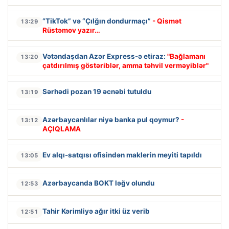
“TikTok” və “Çılğın dondurmaçı”
- Qismət
13:29
Rüstəmov yazır…
Vətəndaşdan Azər Express-ə etiraz:
"Bağlamanı
13:20
çatdırılmış göstəriblər, amma təhvil verməyiblər"
Sərhədi pozan 19 əcnəbi tutuldu
13:19
Azərbaycanlılar niyə banka pul qoymur?
-
13:12
AÇIQLAMA
Ev alqı-satqısı ofisindən maklerin meyiti tapıldı
13:05
Azərbaycanda BOKT ləğv olundu
12:53
Tahir Kərimliyə ağır itki üz verib
12:51