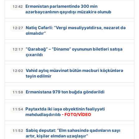
Ermənistan parlamentində 300 min
12:42
azərbaycanlının qayıdışı müzakirə olunub
Natiq Cəfərli: “Vergi məsuliyyətdirsə, nəzarət də
12:27
olmalıdır”
“Qarabağ” – “Dinamo” oyununun biletləri satışa
12:17
çıxarıldı
Vahid aylıq müavinət bütün məcburi köçkünlərə
12:02
təyin edilmir
Ermənistana 979 ton buğda göndərildi
11:58
Paytaxtda iki iaşə obyektinin fəaliyyəti
11:54
məhdudlaşdırılıb
- FOTO/VİDEO
Sabiq deputat: “Elm sahəsində qadınların sayı
11:52
artır, kişilər elmdən uzaqlaşır”