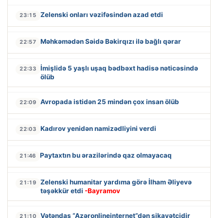
Zelenski onları vəzifəsindən azad etdi
23:15
Məhkəmədən Səidə Bəkirqızı ilə bağlı qərar
22:57
İmişlidə 5 yaşlı uşaq bədbəxt hadisə nəticəsində
22:33
ölüb
Avropada istidən 25 mindən çox insan ölüb
22:09
Kadırov yenidən namizədliyini verdi
22:03
Paytaxtın bu ərazilərində qaz olmayacaq
21:46
Zelenski humanitar yardıma görə İlham Əliyevə
21:19
təşəkkür etdi
-Bayramov
Vətəndaş “Azəronlineinternet”dən şikayətçidir
21:10