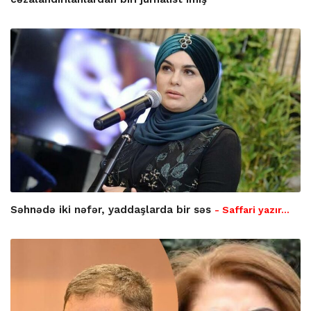
Səhnədə iki nəfər, yaddaşlarda bir səs
- Saffari yazır…