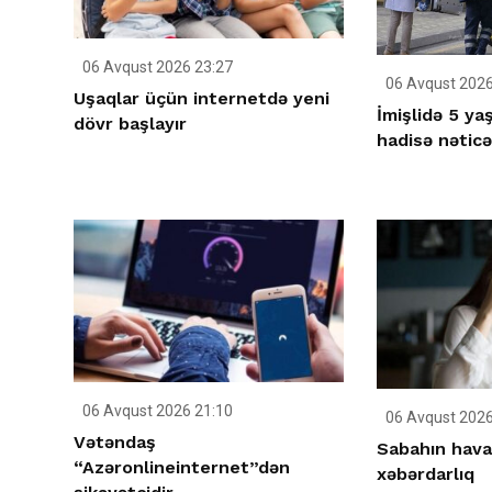
06 Avqust 2026 23:27
06 Avqust 2026
Uşaqlar üçün internetdə yeni
İmişlidə 5 ya
dövr başlayır
hadisə nətic
06 Avqust 2026 21:10
06 Avqust 2026
Vətəndaş
Sabahın havas
“Azəronlineinternet”dən
xəbərdarlıq