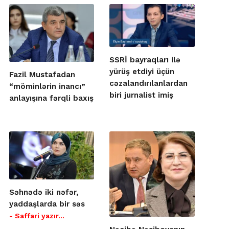
SSRİ bayraqları ilə
yürüş etdiyi üçün
Fazil Mustafadan
cəzalandırılanlardan
“möminlərin inancı”
biri jurnalist imiş
anlayışına fərqli baxış
Səhnədə iki nəfər,
yaddaşlarda bir səs
- Saffari yazır…