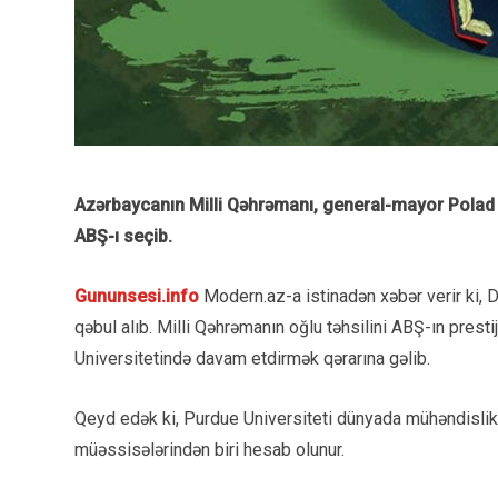
Azərbaycanın Milli Qəhrəmanı, general-mayor Polad
ABŞ-ı seçib.
Gununsesi.info
Modern.az-a istinadən xəbər verir ki, 
qəbul alıb. Milli Qəhrəmanın oğlu təhsilini ABŞ-ın presti
Universitetində davam etdirmək qərarına gəlib.
Qeyd edək ki, Purdue Universiteti dünyada mühəndislik 
müəssisələrindən biri hesab olunur.