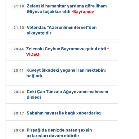
Zelenski humanitar yardıma görə İlham
21:19
Əliyevə təşəkkür etdi
-Bayramov
Vətəndaş “Azəronlineinternet”dən
21:10
şikayətçidir
Zelenski Ceyhun Bayramovu qəbul etdi
-
20:44
VİDEO
Küveyt ölkədəki yeganə İran məktəbini
20:41
bağladı
Ceki Çan Tünzalə Ağayevanın mahnısını
20:26
dinlədi
Sabahın havası ilə bağlı xəbərdarlıq
20:17
Pirşağıda dənizdə batan şəxsin
20:08
axtarışları davam etdirilir