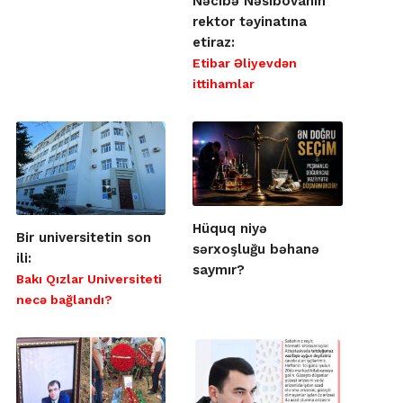
Nəcibə Nəsibovanın
rektor təyinatına
etiraz:
Etibar Əliyevdən
ittihamlar
Hüquq niyə
Bir universitetin son
sərxoşluğu bəhanə
ili:
saymır?
Bakı Qızlar Universiteti
necə bağlandı?