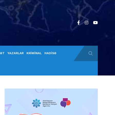
YƏT
YAZARLAR
KRİMİNAL
HADİSƏ