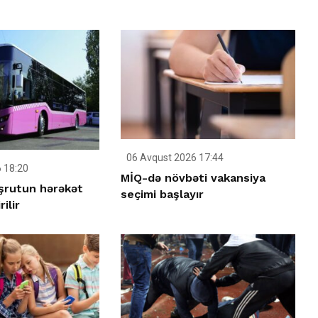
06 Avqust 2026 17:44
 18:20
MİQ-də növbəti vakansiya
şrutun hərəkət
seçimi başlayır
ilir