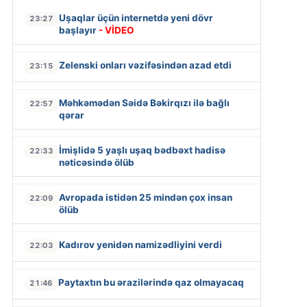
Uşaqlar üçün internetdə yeni dövr
23:27
başlayır
- VİDEO
Zelenski onları vəzifəsindən azad etdi
23:15
Məhkəmədən Səidə Bəkirqızı ilə bağlı
22:57
qərar
İmişlidə 5 yaşlı uşaq bədbəxt hadisə
22:33
nəticəsində ölüb
Avropada istidən 25 mindən çox insan
22:09
ölüb
Kadırov yenidən namizədliyini verdi
22:03
Paytaxtın bu ərazilərində qaz olmayacaq
21:46