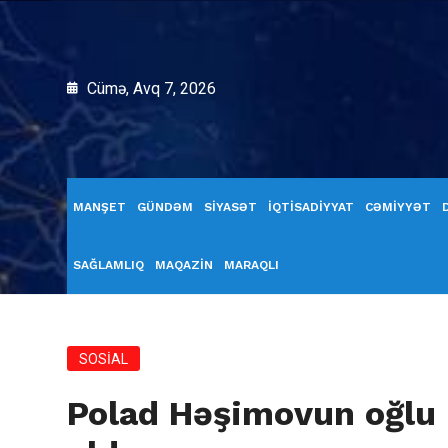
Cümə, Avq 7, 2026
MANŞET
GÜNDƏM
SİYASƏT
İQTİSADİYYAT
CƏMİYYƏT
SAĞLAMLIQ
MAQAZİN
MARAQLI
SOSİAL
Polad Həşimovun oğlu 