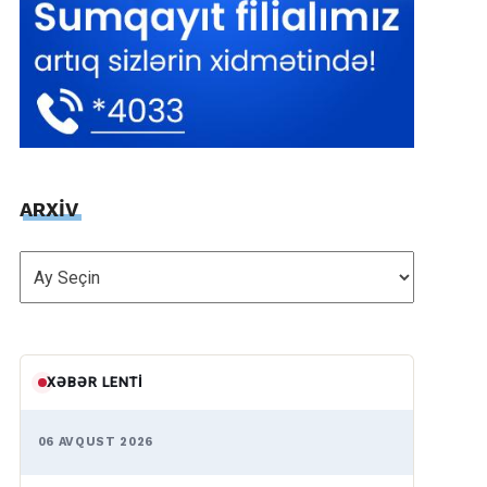
ARXİV
ARXİV
XƏBƏR LENTI
06 AVQUST 2026