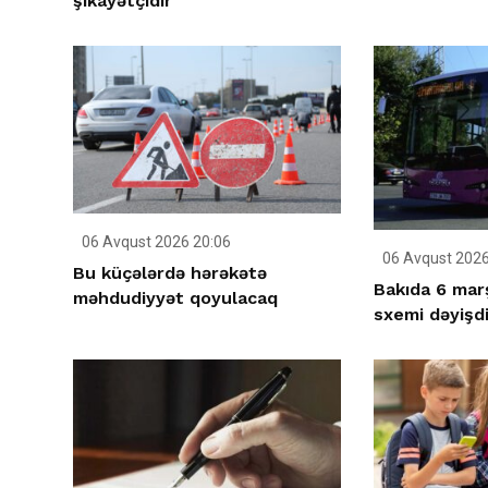
şikayətçidir
06 Avqust 2026 20:06
06 Avqust 2026
Bu küçələrdə hərəkətə
Bakıda 6 mar
məhdudiyyət qoyulacaq
sxemi dəyişdir