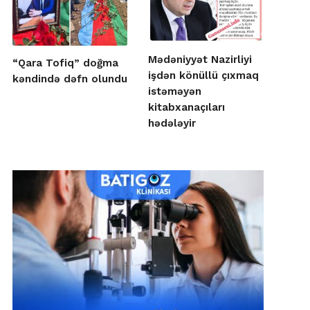
Mədəniyyət Nazirliyi
“Qara Tofiq” doğma
işdən könüllü çıxmaq
kəndində dəfn olundu
istəməyən
kitabxanaçıları
hədələyir