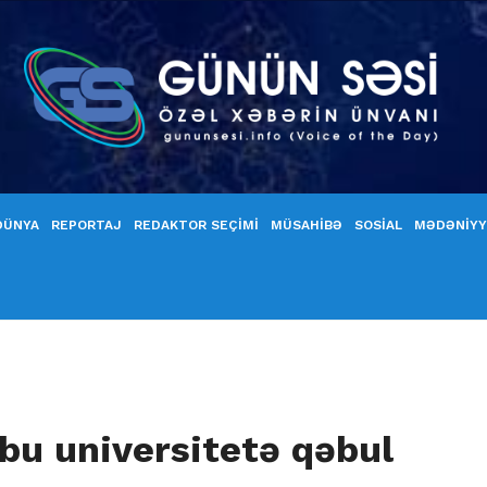
DÜNYA
REPORTAJ
REDAKTOR SEÇİMİ
MÜSAHİBƏ
SOSİAL
MƏDƏNİY
bu universitetə qəbul