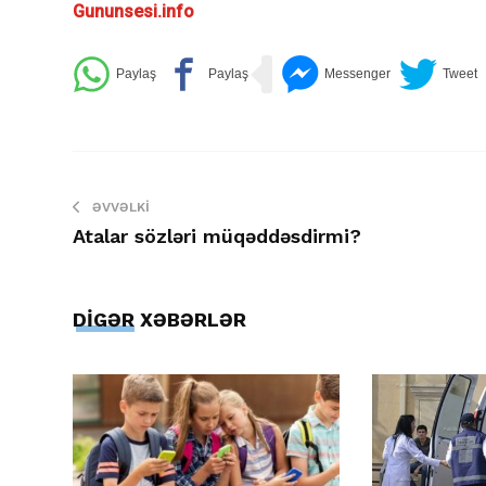
Gununsesi.info
ƏVVƏLKI
Atalar sözləri müqəddəsdirmi?
DİGƏR XƏBƏRLƏR