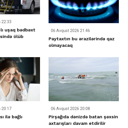
 22:33
şlı uşaq bədbəxt
06 Avqust 2026 21:46
əsində ölüb
Paytaxtın bu ərazilərində qaz
olmayacaq
 20:17
06 Avqust 2026 20:08
ı ilə bağlı
Pirşağıda dənizdə batan şəxsin
axtarışları davam etdirilir