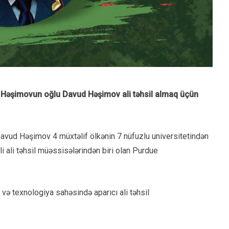
 Həşimovun oğlu Davud Həşimov ali təhsil almaq üçün
Davud Həşimov 4 müxtəlif ölkənin 7 nüfuzlu universitetindən
jli ali təhsil müəssisələrindən biri olan Purdue
və texnologiya sahəsində aparıcı ali təhsil