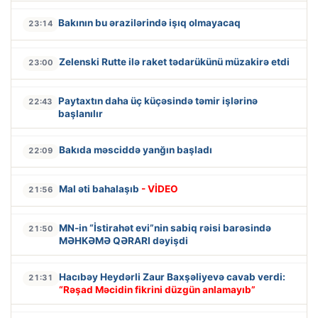
Bakının bu ərazilərində işıq olmayacaq
23:14
Zelenski Rutte ilə raket tədarükünü müzakirə etdi
23:00
Paytaxtın daha üç küçəsində təmir işlərinə
22:43
başlanılır
Bakıda məsciddə yanğın başladı
22:09
Mal əti bahalaşıb
- VİDEO
21:56
MN-in “İstirahət evi”nin sabiq rəisi barəsində
21:50
MƏHKƏMƏ QƏRARI dəyişdi
Hacıbəy Heydərli Zaur Baxşəliyevə cavab verdi:
21:31
“Rəşad Məcidin fikrini düzgün anlamayıb”