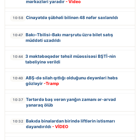
mərkəzləri yaradır
- Video
Cinayətdə şübhəli bilinən 48 nəfər saxlanıldı
10:58
Bakı–Tbilisi–Bakı marşrutu üzrə bilet satış
10:47
müddəti uzadıldı
3 məktəbəqədər təhsil müəssisəsi BŞTİ-nin
10:44
tabeliyinə verildi
ABŞ-də silah qıtlığı olduğunu deyənləri həbs
10:40
gözləyir
-Tramp
Tərtərdə baş verən yanğın zamanı ər-arvad
10:37
yanaraq ölüb
Bakıda binalardan birində liftlərin istismarı
10:32
dayandırıldı
- VİDEO