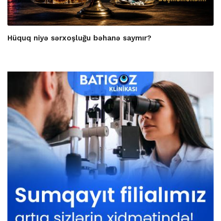
Hüquq niyə sərxoşluğu bəhanə saymır?