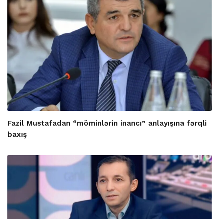
Fazil Mustafadan “möminlərin inancı” anlayışına fərqli
baxış