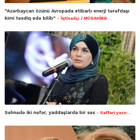
“Azərbaycan özünü Avropada etibarlı enerji tərəfdaşı
kimi təsdiq edə bilib”
- İqtisadçı / MÜSAHİBƏ
Səhnədə iki nəfər, yaddaşlarda bir səs
- Saffari yazır…