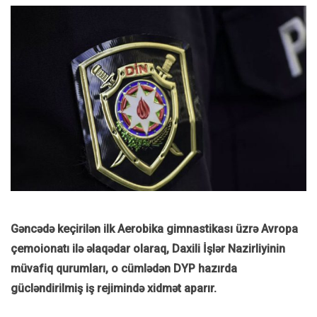
Gəncədə keçirilən ilk Aerobika gimnastikası üzrə Avropa
çemoionatı ilə əlaqədar olaraq, Daxili İşlər Nazirliyinin
müvafiq qurumları, o cümlədən DYP hazırda
gücləndirilmiş iş rejimində xidmət aparır.