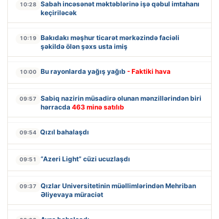
Sabah incəsənət məktəblərinə işə qəbul imtahanı
10:28
keçiriləcək
Bakıdakı məşhur ticarət mərkəzində faciəli
10:19
şəkildə ölən şəxs usta imiş
Bu rayonlarda yağış yağıb
- Faktiki hava
10:00
Sabiq nazirin müsadirə olunan mənzillərindən biri
09:57
hərracda
463 minə satılıb
Qızıl bahalaşdı
09:54
“Azeri Light” cüzi ucuzlaşdı
09:51
Qızlar Universitetinin müəllimlərindən Mehriban
09:37
Əliyevaya müraciət