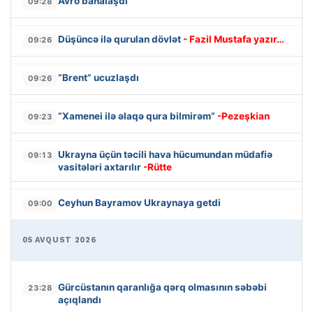
Avro bahalaşdı
09:28
Düşüncə ilə qurulan dövlət
- Fazil Mustafa yazır…
09:26
“Brent” ucuzlaşdı
09:26
“Xamenei ilə əlaqə qura bilmirəm”
-Pezeşkian
09:23
Ukrayna üçün təcili hava hücumundan müdafiə
09:13
vasitələri axtarılır
-Rütte
Ceyhun Bayramov Ukraynaya getdi
09:00
05 AVQUST 2026
Gürcüstanın qaranlığa qərq olmasının səbəbi
23:28
açıqlandı