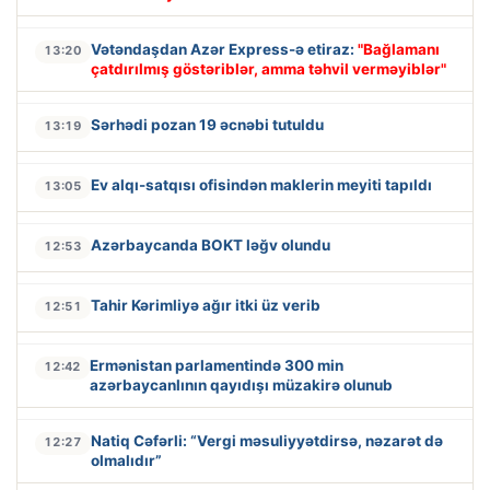
Vətəndaşdan Azər Express-ə etiraz:
"Bağlamanı
13:20
çatdırılmış göstəriblər, amma təhvil verməyiblər"
Sərhədi pozan 19 əcnəbi tutuldu
13:19
Ev alqı-satqısı ofisindən maklerin meyiti tapıldı
13:05
Azərbaycanda BOKT ləğv olundu
12:53
Tahir Kərimliyə ağır itki üz verib
12:51
Ermənistan parlamentində 300 min
12:42
azərbaycanlının qayıdışı müzakirə olunub
Natiq Cəfərli: “Vergi məsuliyyətdirsə, nəzarət də
12:27
olmalıdır”