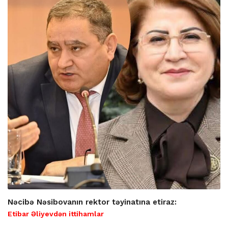
Nəcibə Nəsibovanın rektor təyinatına etiraz:
Etibar Əliyevdən ittihamlar