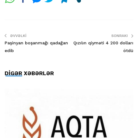
ƏVVƏLKI
SONRAKI
Paşinyan boşanmağı qadağan
Qızılın qiyməti 4 200 dolları
edib
ötdü
DİGƏR XƏBƏRLƏR