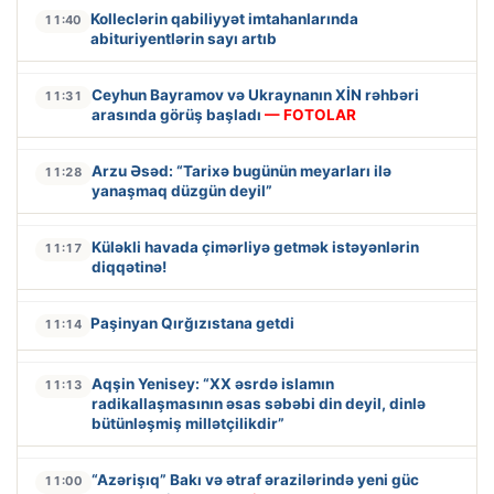
Kolleclərin qabiliyyət imtahanlarında
11:40
abituriyentlərin sayı artıb
Ceyhun Bayramov və Ukraynanın XİN rəhbəri
11:31
arasında görüş başladı
— FOTOLAR
Arzu Əsəd: “Tarixə bugünün meyarları ilə
11:28
yanaşmaq düzgün deyil”
Küləkli havada çimərliyə getmək istəyənlərin
11:17
diqqətinə!
Paşinyan Qırğızıstana getdi
11:14
Aqşin Yenisey: “XX əsrdə islamın
11:13
radikallaşmasının əsas səbəbi din deyil, dinlə
bütünləşmiş millətçilikdir”
“Azərişıq” Bakı və ətraf ərazilərində yeni güc
11:00