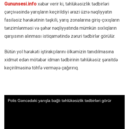
Gununsesi.info
xəbər verir ki, təhlükəsizlik tədbirləri
çərçivəsində yarışların keçirildiyi ərazi üzrə nəqliyyatın
fasiləsiz hərəkətinin təşkili, yarış zonalarına giriş-çıxışların
tənzimlənməsi və şəhər nəqliyyatında mümkün sıxlıqların
qarşısının alınması istiqamətində zəruri tədbirlər görülür.
Bütün yol hərəkəti iştirakçılarını ölkəmizin tanıdılmasına
xidmət edən mötəbər idman tədbirinin təhlükəsiz şəraitdə
keçirilməsinə töhfə verməyə çağırırıq.