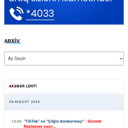
ARXİV
ARXİV
XƏBƏR LENTI
06 AVQUST 2026
“TikTok” və “Çılğın dondurmaçı”
- Qismət
13:29
Rüstəmov yazır…