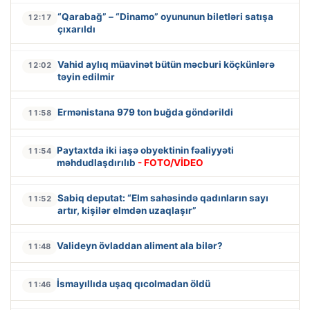
“Qarabağ” – “Dinamo” oyununun biletləri satışa
12:17
çıxarıldı
Vahid aylıq müavinət bütün məcburi köçkünlərə
12:02
təyin edilmir
Ermənistana 979 ton buğda göndərildi
11:58
Paytaxtda iki iaşə obyektinin fəaliyyəti
11:54
məhdudlaşdırılıb
- FOTO/VİDEO
Sabiq deputat: “Elm sahəsində qadınların sayı
11:52
artır, kişilər elmdən uzaqlaşır”
Valideyn övladdan aliment ala bilər?
11:48
İsmayıllıda uşaq qıcolmadan öldü
11:46