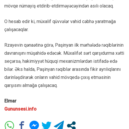
mövqe nümayiş etdirib-etdirməyəcəyindən asılı olacaq.
O hesab edir ki, müxalif qüvvələr vahid cəbhə yaratmağa
çalışacaqlar.
Rzayevin qənaətinə görə, Paşinyan ilk mərhələdə rəqiblərinin
davranışını müşahidə edəcək. Müxalifət sərt qarşıdurma xətti
seçərsə, hakimiyyət hüquqi mexanizmlərdən istifadə edə
bilər. Əks halda, Paşinyan rəqiblər arasında fikir ayrılıqlarını
dərinləşdirərək onların vahid mövqedə çıxış etməsinin
qarşısını almağa çalışacaq.
Elmar
Gununsesi.info