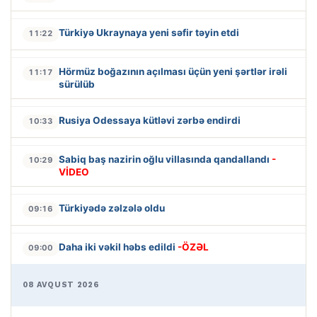
Türkiyə Ukraynaya yeni səfir təyin etdi
11:22
Hörmüz boğazının açılması üçün yeni şərtlər irəli
11:17
sürülüb
Rusiya Odessaya kütləvi zərbə endirdi
10:33
Sabiq baş nazirin oğlu villasında qandallandı
-
10:29
VİDEO
Türkiyədə zəlzələ oldu
09:16
Daha iki vəkil həbs edildi
-ÖZƏL
09:00
08 AVQUST 2026