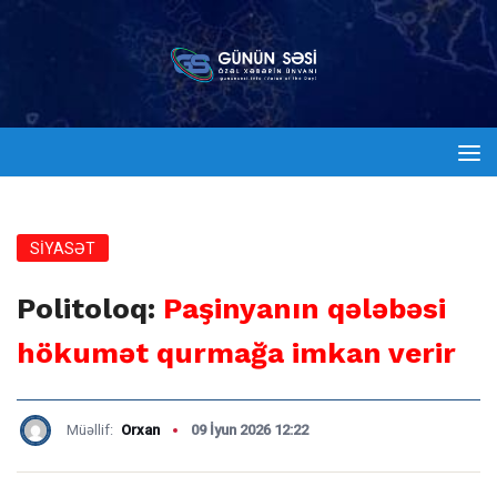
SİYASƏT
Politoloq:
Paşinyanın qələbəsi
hökumət qurmağa imkan verir
Müəllif:
Orxan
09 İyun 2026 12:22