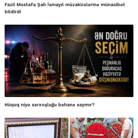
Fazil Mustafa Şah İsmayıl müzakirələrinə münasibət
bildirdi
Hüquq niyə sərxoşluğu bəhanə saymır?