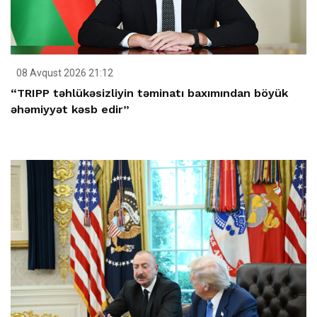
08 Avqust 2026 21:12
“TRIPP təhlükəsizliyin təminatı baxımından böyük
əhəmiyyət kəsb edir”