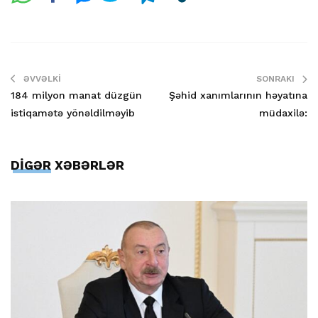
ƏVVƏLKI
SONRAKI
184 milyon manat düzgün
Şəhid xanımlarının həyatına
istiqamətə yönəldilməyib
müdaxilə:
DİGƏR XƏBƏRLƏR