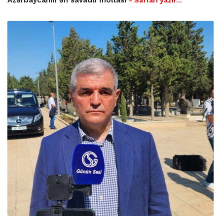
Azərbaycanın ən savadlı mollası
- Saffari yazır…