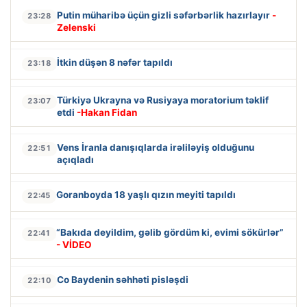
Putin müharibə üçün gizli səfərbərlik hazırlayır
-
23:28
Zelenski
İtkin düşən 8 nəfər tapıldı
23:18
Türkiyə Ukrayna və Rusiyaya moratorium təklif
23:07
etdi
-Hakan Fidan
Vens İranla danışıqlarda irəliləyiş olduğunu
22:51
açıqladı
Goranboyda 18 yaşlı qızın meyiti tapıldı
22:45
“Bakıda deyildim, gəlib gördüm ki, evimi sökürlər”
22:41
- VİDEO
Co Baydenin səhhəti pisləşdi
22:10