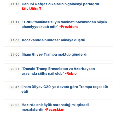
Cənubi Qafqaz ölkələrinin gələcəyi parlaqdır
-
21:18
Stiv Uitkoff
“TRIPP təhlükəsizliyin təminatı baxımından böyük
21:12
əhəmiyyət kəsb edir”
-Prezident
Xocavənddə buldozer minaya düşdü
21:08
İlham Əliyev Trampa məktub göndərdi
21:00
“Donald Tramp Ermənistan və Azərbaycan
20:51
arasında sülhə nail olub”
-Rubio
İlham Əliyev G20-yə dəvətə görə Trampa təşəkkür
20:47
etdi
Hazırda ən böyük narahatlığım iqtisadi
20:03
məsələlərdir
-Pezeşkian