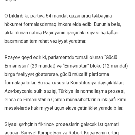
O bildirib ki, partiya 64 mandat qazanaraq təkbaşına
hökumət formalaşdırmaq imkanı əldə edib. Bununla belə,
əldə olunan nəticə Paşinyanın qarşıdakı siyasi hədəfləri
baxımından tam rahat vəziyyət yaratmır.
Rzayev qeyd edir ki, parlamentdə təmsil olunan “Güclü
Ermənistan” (29 mandat) və “Ermənistan” bloku (12 mandat)
birgə fəaliyyət göstərərsə, güclü müxalif platforma
formalaşa bilər. Bu isə xüsusilə Konstitusiya dəyişiklikləri,
Azərbaycanla sülh sazişi, Türkiyə ilə normallaşma prosesi,
eləcə də Ermənistanın Qərblə münasibətlərinin inkişafı kimi
məsələlərdə hakimiyyət üçün əlavə çətinliklər yarada bilər.
Siyasi şərhçinin fikrincə, proseslərin gələcək istiqaməti
əsasən Samvel Karapetyan və Robert Köçəryanın ortaq