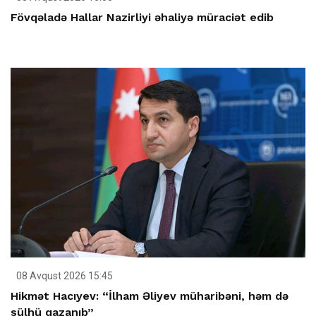
Fövqəladə Hallar Nazirliyi əhaliyə müraciət edib
08 Avqust 2026 15:45
Hikmət Hacıyev: “İlham Əliyev müharibəni, həm də
sülhü qazanıb”