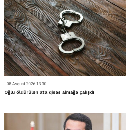
08 Avqust 2026 13:30
Oğlu öldürülən ata qisas almağa çalışdı