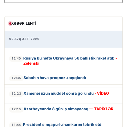
XƏBƏR LENTI
09 AVQUST 2026
Rusiya bu həftə Ukraynaya 56 ballistik raket atıb
-
12:40
Zelenski
Sabahın hava proqnozu açıqlandı
12:35
Xamenei uzun müddət sonra göründü
- VİDEO
12:23
Azərbaycanda 8 gün iş olmayacaq
— TARİXLƏR
12:15
Prezident sinqapurlu həmkarını təbrik etdi
11:44