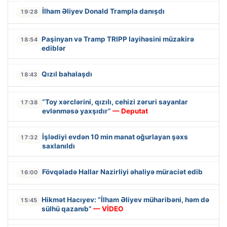
İlham Əliyev Donald Trampla danışdı
19:28
Paşinyan və Tramp TRIPP layihəsini müzakirə
18:54
ediblər
Qızıl bahalaşdı
18:43
“Toy xərclərini, qızılı, cehizi zəruri sayanlar
17:38
evlənməsə yaxşıdır”
— Deputat
İşlədiyi evdən 10 min manat oğurlayan şəxs
17:32
saxlanıldı
Fövqəladə Hallar Nazirliyi əhaliyə müraciət edib
16:00
Hikmət Hacıyev: “İlham Əliyev müharibəni, həm də
15:45
sülhü qazanıb”
— VİDEO