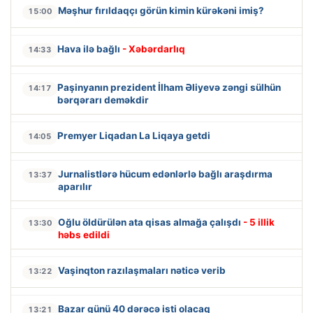
Məşhur fırıldaqçı görün kimin kürəkəni imiş?
15:00
Hava ilə bağlı
- Xəbərdarlıq
14:33
Paşinyanın prezident İlham Əliyevə zəngi sülhün
14:17
bərqərarı deməkdir
Premyer Liqadan La Liqaya getdi
14:05
Jurnalistlərə hücum edənlərlə bağlı araşdırma
13:37
aparılır
Oğlu öldürülən ata qisas almağa çalışdı
- 5 illik
13:30
həbs edildi
Vaşinqton razılaşmaları nəticə verib
13:22
Bazar günü 40 dərəcə isti olacaq
13:21