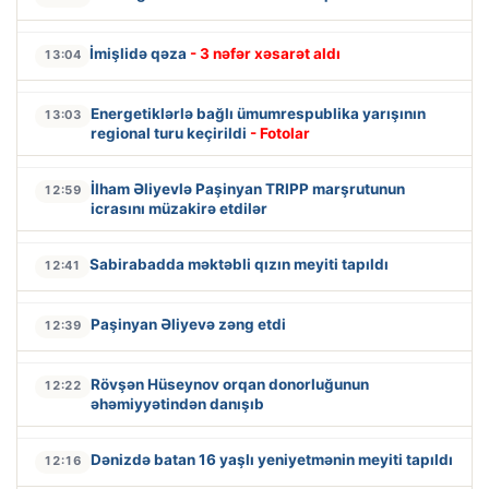
İmişlidə qəza
- 3 nəfər xəsarət aldı
13:04
Energetiklərlə bağlı ümumrespublika yarışının
13:03
regional turu keçirildi
- Fotolar
İlham Əliyevlə Paşinyan TRIPP marşrutunun
12:59
icrasını müzakirə etdilər
Sabirabadda məktəbli qızın meyiti tapıldı
12:41
Paşinyan Əliyevə zəng etdi
12:39
Rövşən Hüseynov orqan donorluğunun
12:22
əhəmiyyətindən danışıb
Dənizdə batan 16 yaşlı yeniyetmənin meyiti tapıldı
12:16