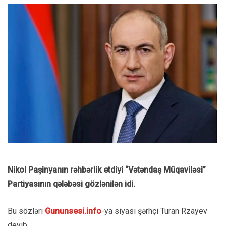
Nikol Paşinyanın rəhbərlik etdiyi “Vətəndaş Müqaviləsi”
Partiyasının qələbəsi gözlənilən idi.
Bu sözləri
Gununsesi.info
-ya siyasi şərhçi Turan Rzayev
deyib.