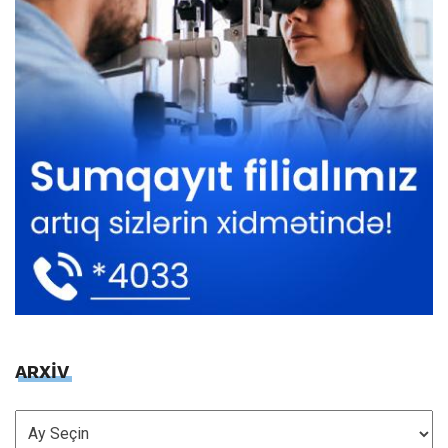
ARXİV
ARXİV