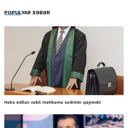
POPULYAR XƏBƏR
Həbs edilən vəkil məhkəmə sədrinin qayınıdır