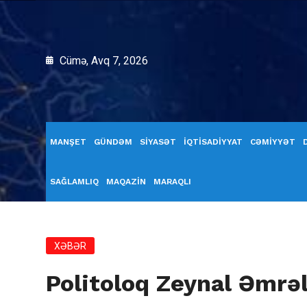
Cümə, Avq 7, 2026
MANŞET
GÜNDƏM
SİYASƏT
İQTİSADİYYAT
CƏMİYYƏT
SAĞLAMLIQ
MAQAZİN
MARAQLI
XƏBƏR
Politoloq Zeynal Əmrəl