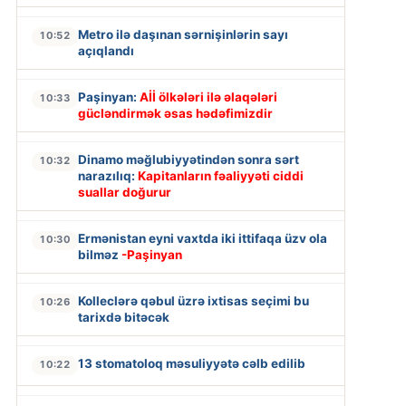
Metro ilə daşınan sərnişinlərin sayı
10:52
açıqlandı
Paşinyan:
Aİİ ölkələri ilə əlaqələri
10:33
gücləndirmək əsas hədəfimizdir
Dinamo məğlubiyyətindən sonra sərt
10:32
narazılıq:
Kapitanların fəaliyyəti ciddi
suallar doğurur
Ermənistan eyni vaxtda iki ittifaqa üzv ola
10:30
bilməz
-Paşinyan
Kolleclərə qəbul üzrə ixtisas seçimi bu
10:26
tarixdə bitəcək
13 stomatoloq məsuliyyətə cəlb edilib
10:22