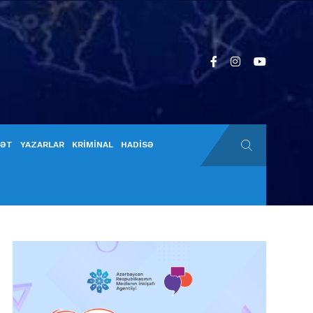
YƏT
YAZARLAR
KRİMİNAL
HADİSƏ