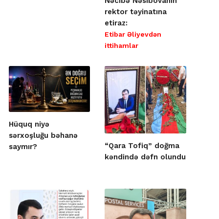
Nəcibə Nəsibovanın
rektor təyinatına
etiraz:
Etibar Əliyevdən
ittihamlar
Hüquq niyə
sərxoşluğu bəhanə
“Qara Tofiq” doğma
saymır?
kəndində dəfn olundu