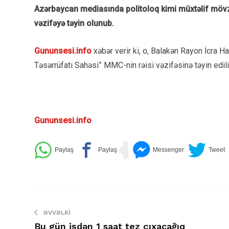
Azərbaycan mediasında politoloq kimi müxtəlif mövz
vəzifəyə təyin olunub.
Gununsesi.info
xəbər verir ki, o, Balakən Rayon İcra H
Təsərrüfatı Sahəsi” MMC-nin rəisi vəzifəsinə təyin edili
Gununsesi.info
ƏVVƏLKI
Bu gün işdən 1 saat tez çıxacağıq