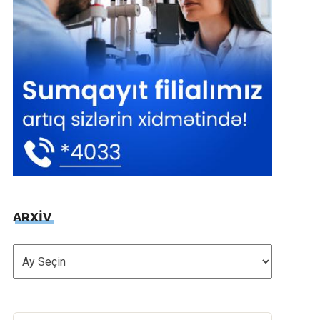
ARXİV
ARXİV