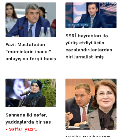
SSRİ bayraqları ilə
yürüş etdiyi üçün
Fazil Mustafadan
cəzalandırılanlardan
“möminlərin inancı”
biri jurnalist imiş
anlayışına fərqli baxış
Səhnədə iki nəfər,
yaddaşlarda bir səs
- Saffari yazır…