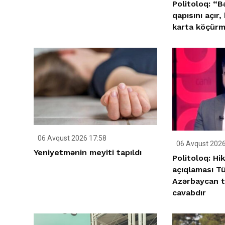
Politoloq: “B
qapısını açır,
karta köçürmə
06 Avqust 2026 17:58
06 Avqust 2026
Yeniyetmənin meyiti tapıldı
Politoloq: Hi
açıqlaması Tü
Azərbaycan tə
cavabdır