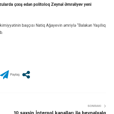
ularda çıxış edən politoloq Zeynəl Əmrəliyev yeni
akimiyyətinin başçısı Natiq Ağayevin əmriylə “Balakən Yaşıllıq
b.
SONRAKI
10 şəxsin İnterpol kanalları ilə beynəlxalq