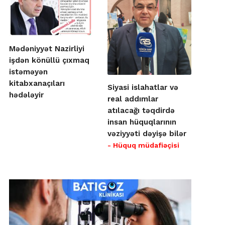
Mədəniyyət Nazirliyi
işdən könüllü çıxmaq
istəməyən
kitabxanaçıları
Siyasi islahatlar və
hədələyir
real addımlar
atılacağı təqdirdə
insan hüquqlarının
vəziyyəti dəyişə bilər
- Hüquq müdafiəçisi