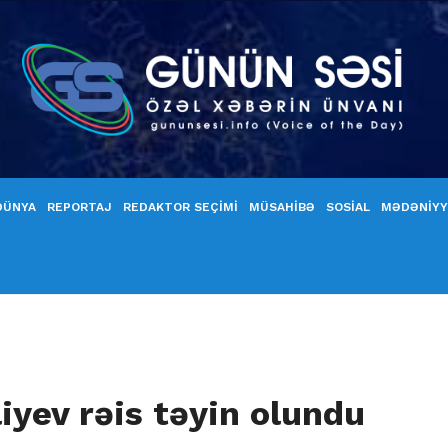
DÜNYA
REPORTAJ
REDAKTOR SEÇİMİ
MÜSAHİBƏ
SOSİAL
MƏDƏNİY
iyev rəis təyin olundu