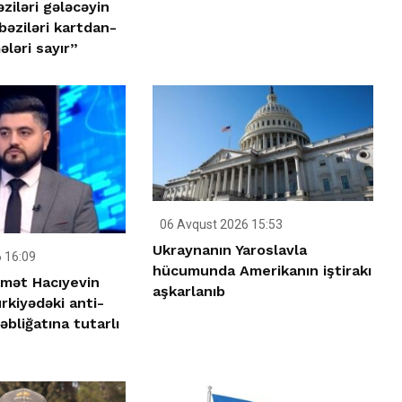
əziləri gələcəyin
 bəziləri kartdan-
ləri sayır”
06 Avqust 2026 15:53
Ukraynanın Yaroslavla
 16:09
hücumunda Amerikanın iştirakı
kmət Hacıyevin
aşkarlanıb
rkiyədəki anti-
bliğatına tutarlı