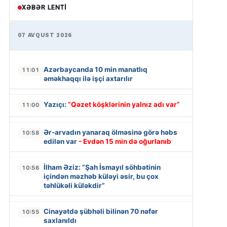
XƏBƏR LENTI
07 AVQUST 2026
Azərbaycanda 10 min manatlıq
11:01
əməkhaqqı ilə işçi axtarılır
Yazıçı:
“Qəzet köşklərinin yalnız adı var”
11:00
Ər-arvadın yanaraq ölməsinə görə həbs
10:58
edilən var
- Evdən 15 min də oğurlanıb
İlham Əziz: “Şah İsmayıl söhbətinin
10:56
içindən məzhəb küləyi əsir, bu çox
təhlükəli küləkdir”
Cinayətdə şübhəli bilinən 70 nəfər
10:55
saxlanıldı