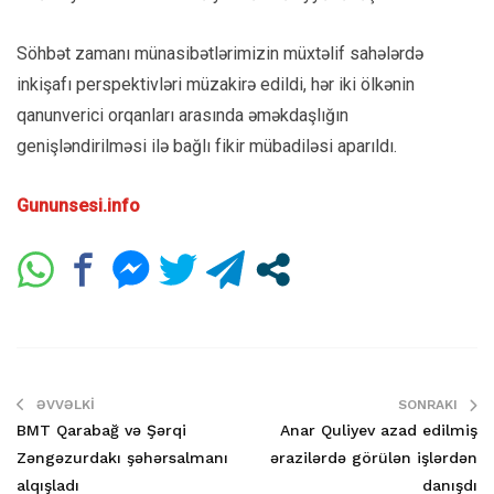
Söhbət zamanı münasibətlərimizin müxtəlif sahələrdə
inkişafı perspektivləri müzakirə edildi, hər iki ölkənin
qanunverici orqanları arasında əməkdaşlığın
genişləndirilməsi ilə bağlı fikir mübadiləsi aparıldı.
Gununsesi.info
ƏVVƏLKI
SONRAKI
BMT Qarabağ və Şərqi
Anar Quliyev azad edilmiş
Zəngəzurdakı şəhərsalmanı
ərazilərdə görülən işlərdən
alqışladı
danışdı