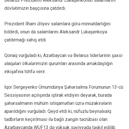
Belarus Prezidenti Aleksandr Lukaşenkonun salamlarını
dövlətimizin başçısına çatdırdı.
Prezident İlham Əliyev salamlara görə minnətdarlığını
bildirdi, onun da salamlarını Aleksandr Lukaşenkoya
çatdırmağı xahiş etdi.
Qonaq vurğuladı ki, Azərbaycan və Belarus liderlərinin şəxsi
əlaqələri ölkələrimizin qurumları arasında əməkdaşlığın
inkişafına töhfə verir.
İqor Sergeyenko Ümumdünya Şəhərsalma Forumunun 13-cü
Sessiyasının açılışında iştirak etdiyini deyərək, burada
şəhərsalmanın mühüm istiqamətləri üzrə müzakirələrin
aparıldığını vurğuladı. Qeyd etdi ki, nüfuzlu beynəlxalq
tədbirlərin keçirilməsi ilə bağlı zəngin təcrübəsi olan
Azərbaycanda WUF13 də yüksək səviyyədə təşkil edilib.