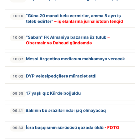
“Günə 20 manat belə vermirlər, amma 5 ayrı iş
10:10
tələb edirlər”
– iş elanlarına jurnalistdən tənqid
“Sabah” FK Almaniya bazarına üz tutub
–
10:09
Obermair və Dahoud gündəmdə
Messi Argentina mediasını məhkəməyə verəcək
10:07
DYP velosipedçilərə müraciət etdi
10:02
17 yaşlı qız Kürdə boğuldu
09:55
Bakının bu ərazilərində işıq olmayacaq
09:41
İcra başçısının sürücüsü qəzada öldü
- FOTO
09:33