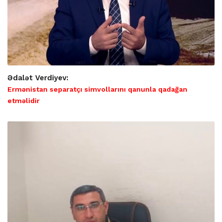
Ədalət Verdiyev:
Ermənistan separatçı simvollarını qanunla qadağan
etməlidir