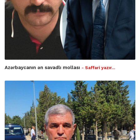
Azərbaycanın ən savadlı mollası
- Saffari yazır…