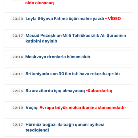
əldə olunacaq
Leyla Əliyeva Fatimə üçün mahnı yazdı
- VİDEO
23:20
Məsud Pezeşkian Milli Təhlükəsizlik Ali Şurasının
23:17
katibini dəyişib
Moskvaya dronlarla hücum olub
23:14
Britaniyada son 30 ilin isti hava rekordu qırıldı
23:11
Bu ərazilərdə işıq olmayacaq
-Xəbərdarlıq
22:25
Vuçiç:
Avropa böyük müharibənin astanasındadır
22:19
Hörmüz boğazı ilə bağlı qanun layihəsi
22:17
təsdiqləndi