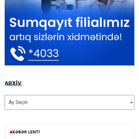
ARXİV
ARXİV
XƏBƏR LENTI