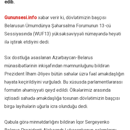
edib.
Gununsesi.info
xəbər verir ki, dövlətimizin başçısı
Belarusun Ümumdünya Şəhərsalma Forumunun 13-cü
Sessiyasında (WUF13) yüksəksəviyyəli nümayəndə heyəti
ilə iştirak etdiyini dedi.
Sıx dostluğa əsaslanan Azərbaycan-Belarus
münasibətlərinin inkişafından məmnunluğunu bildirən
Prezident İlham Əliyev bütün sahələr üzrə fəal əməkdaşlığın
həyata keçirildiyini vurğuladı. Bu xüsusda parlamentlərarası
formatın əhəmiyyəti qeyd edildi. Ölkələrimiz arasında
iqtisadi sahədə əməkdaşlığa toxunan dövlətimizin başçısı
birgə layihələrin uğurla icra olunduğu dedi.
Qəbula görə minnətdarlığını bildirən İqor Sergeyenko