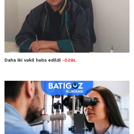
Daha iki vəkil həbs edildi
-ÖZƏL