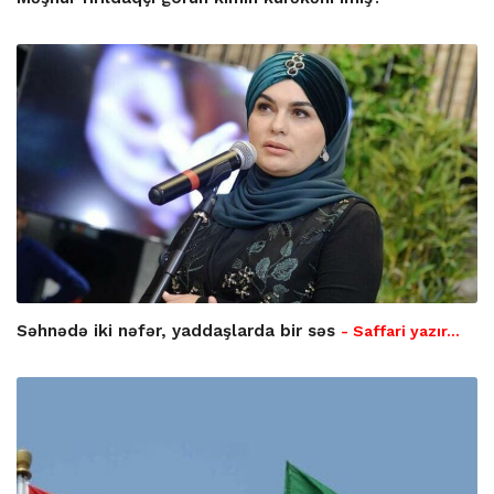
Səhnədə iki nəfər, yaddaşlarda bir səs
- Saffari yazır…