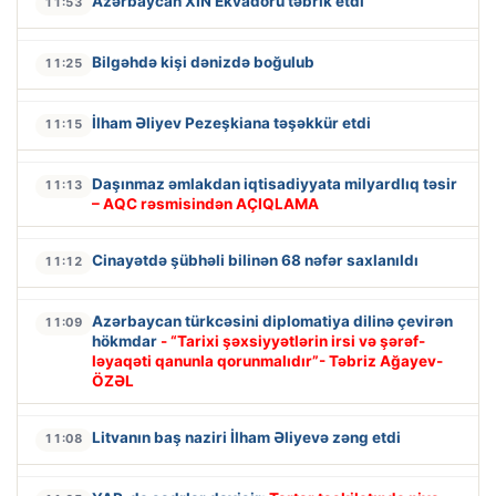
Azərbaycan XİN Ekvadoru təbrik etdi
11:53
Bilgəhdə kişi dənizdə boğulub
11:25
İlham Əliyev Pezeşkiana təşəkkür etdi
11:15
Daşınmaz əmlakdan iqtisadiyyata milyardlıq təsir
11:13
– AQC rəsmisindən AÇIQLAMA
Cinayətdə şübhəli bilinən 68 nəfər saxlanıldı
11:12
Azərbaycan türkcəsini diplomatiya dilinə çevirən
11:09
hökmdar
- “Tarixi şəxsiyyətlərin irsi və şərəf-
ləyaqəti qanunla qorunmalıdır”- Təbriz Ağayev-
ÖZƏL
Litvanın baş naziri İlham Əliyevə zəng etdi
11:08