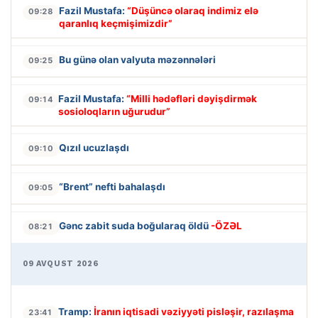
Fazil Mustafa:
“Düşüncə olaraq indimiz elə
09:28
qaranlıq keçmişimizdir”
Bu günə olan valyuta məzənnələri
09:25
Fazil Mustafa:
“Milli hədəfləri dəyişdirmək
09:14
sosioloqların uğurudur”
Qızıl ucuzlaşdı
09:10
“Brent” nefti bahalaşdı
09:05
Gənc zabit suda boğularaq öldü
-ÖZƏL
08:21
09 AVQUST 2026
Tramp:
İranın iqtisadi vəziyyəti pisləşir, razılaşma
23:41