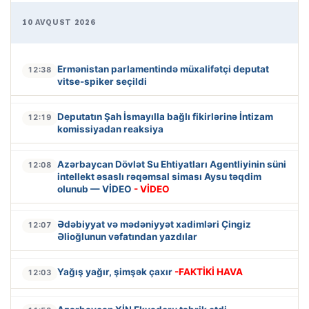
10 AVQUST 2026
Ermənistan parlamentində müxalifətçi deputat
12:38
vitse-spiker seçildi
Deputatın Şah İsmayılla bağlı fikirlərinə İntizam
12:19
komissiyadan reaksiya
Azərbaycan Dövlət Su Ehtiyatları Agentliyinin süni
12:08
intellekt əsaslı rəqəmsal siması Aysu təqdim
olunub — VİDEO
- VİDEO
Ədəbiyyat və mədəniyyət xadimləri Çingiz
12:07
Əlioğlunun vəfatından yazdılar
Yağış yağır, şimşək çaxır
-FAKTİKİ HAVA
12:03