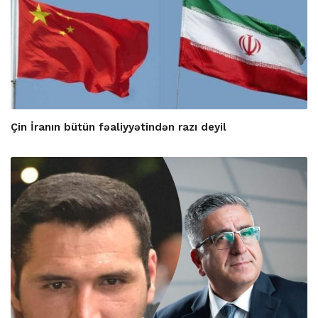
Çin İranın bütün fəaliyyətindən razı deyil