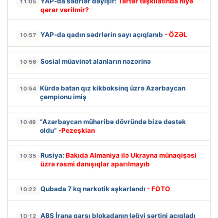
YAP-da sədrlər dəyişir:
Tərtər təşkilatında niyə
11:05
qərar verilmir?
YAP-da qadın sədrlərin sayı açıqlanıb
- ÖZƏL
10:57
Sosial müavinət alanların nəzərinə
10:56
Kürdə batan qız kikboksinq üzrə Azərbaycan
10:54
çempionu imiş
“Azərbaycan müharibə dövründə bizə dəstək
10:49
oldu”
-Pezeşkian
Rusiya:
Bakıda Almaniya ilə Ukrayna münaqişəsi
10:35
üzrə rəsmi danışıqlar aparılmayıb
Qubada 7 kq narkotik aşkarlandı
- FOTO
10:22
ABŞ İrana qarşı blokadanın ləğvi şərtini açıqladı
10:12