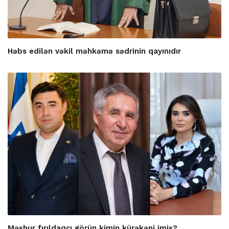
Həbs edilən vəkil məhkəmə sədrinin qayınıdır
Məşhur fırıldaqçı görün kimin kürəkəni imiş?