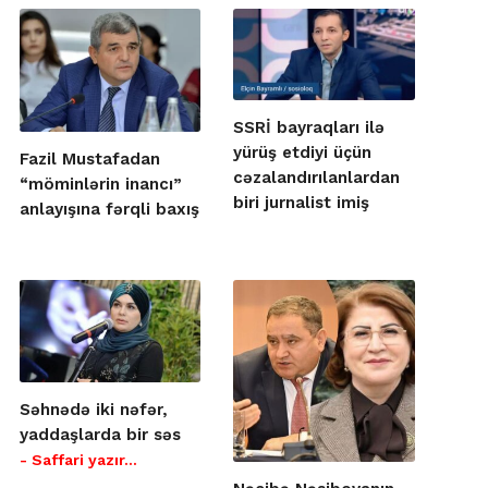
SSRİ bayraqları ilə
yürüş etdiyi üçün
Fazil Mustafadan
cəzalandırılanlardan
“möminlərin inancı”
biri jurnalist imiş
anlayışına fərqli baxış
Səhnədə iki nəfər,
yaddaşlarda bir səs
- Saffari yazır…