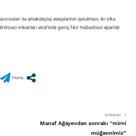
sisələri ilə əməkdaşlıq əlaqələrinin qurulması, iki ölkə
irilməsi imkanları ətrafında geniş fikir mübadiləsi aparılıb.
SONRAKI
Manaf Ağayevdən sonrakı “mirni
müğənnimiz”