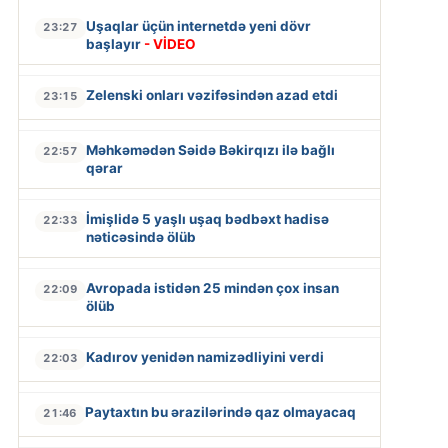
Uşaqlar üçün internetdə yeni dövr
23:27
başlayır
- VİDEO
Zelenski onları vəzifəsindən azad etdi
23:15
Məhkəmədən Səidə Bəkirqızı ilə bağlı
22:57
qərar
İmişlidə 5 yaşlı uşaq bədbəxt hadisə
22:33
nəticəsində ölüb
Avropada istidən 25 mindən çox insan
22:09
ölüb
Kadırov yenidən namizədliyini verdi
22:03
Paytaxtın bu ərazilərində qaz olmayacaq
21:46