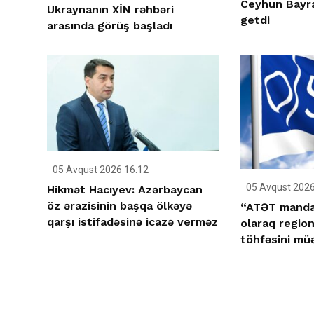
Ceyhun Bayr
Ukraynanın XİN rəhbəri
getdi
arasında görüş başladı
05 Avqust 2026 16:12
05 Avqust 2026
Hikmət Hacıyev: Azərbaycan
öz ərazisinin başqa ölkəyə
“ATƏT manda
qarşı istifadəsinə icazə verməz
olaraq region
töhfəsini mü