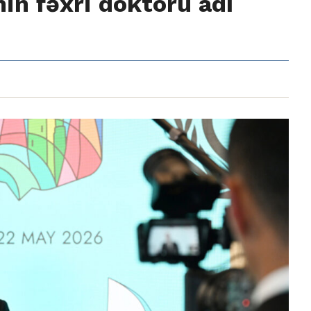
in fəxri doktoru adı