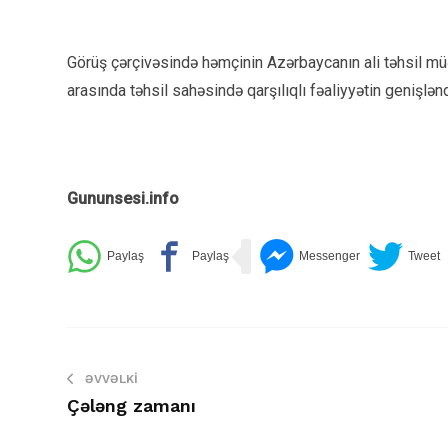
Görüş çərçivəsində həmçinin Azərbaycanın ali təhsil müəs
arasında təhsil sahəsində qarşılıqlı fəaliyyətin genişlənd
Gununsesi.info
ƏVVƏLKI
Çələng zamanı