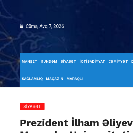
Cümə, Avq 7, 2026
MANŞET
GÜNDƏM
SİYASƏT
İQTİSADİYYAT
CƏMİYYƏT
SAĞLAMLIQ
MAQAZİN
MARAQLI
SİYASƏT
Prezident İlham Əliyev