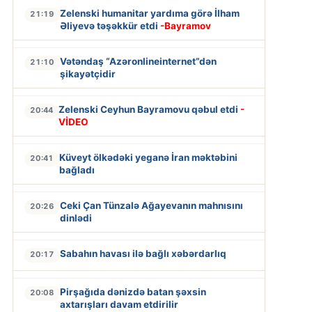
Zelenski humanitar yardıma görə İlham
21:19
Əliyevə təşəkkür etdi
-Bayramov
Vətəndaş “Azəronlineinternet”dən
21:10
şikayətçidir
Zelenski Ceyhun Bayramovu qəbul etdi
-
20:44
VİDEO
Küveyt ölkədəki yeganə İran məktəbini
20:41
bağladı
Ceki Çan Tünzalə Ağayevanın mahnısını
20:26
dinlədi
Sabahın havası ilə bağlı xəbərdarlıq
20:17
Pirşağıda dənizdə batan şəxsin
20:08
axtarışları davam etdirilir