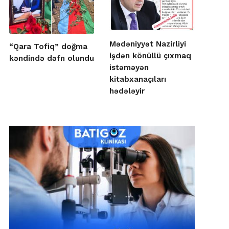
Mədəniyyət Nazirliyi
“Qara Tofiq” doğma
işdən könüllü çıxmaq
kəndində dəfn olundu
istəməyən
kitabxanaçıları
hədələyir