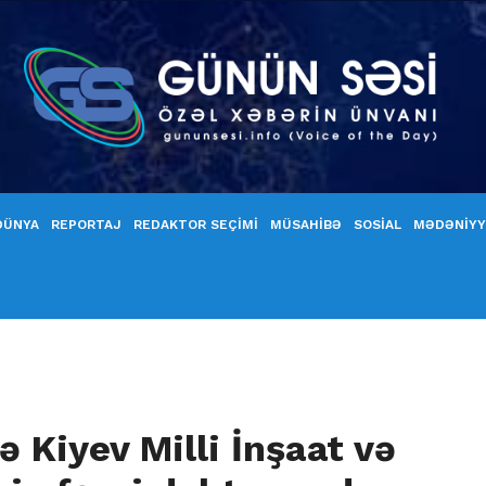
DÜNYA
REPORTAJ
REDAKTOR SEÇİMİ
MÜSAHİBƏ
SOSİAL
MƏDƏNİY
ə Kiyev Milli İnşaat və