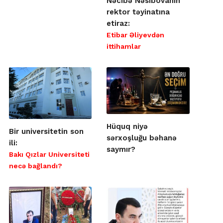
Nəcibə Nəsibovanın
rektor təyinatına
etiraz:
Etibar Əliyevdən
ittihamlar
Hüquq niyə
Bir universitetin son
sərxoşluğu bəhanə
ili:
saymır?
Bakı Qızlar Universiteti
necə bağlandı?