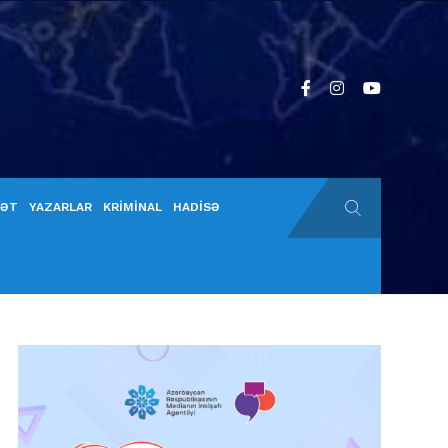
YƏT
YAZARLAR
KRİMİNAL
HADİSƏ