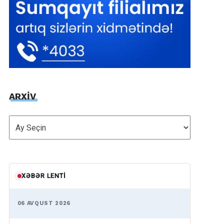
ARXİV
ARXİV
XƏBƏR LENTI
06 AVQUST 2026