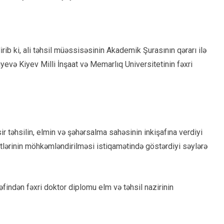
rib ki, ali təhsil müəssisəsinin Akademik Şurasının qərarı ilə
evə Kiyev Milli İnşaat və Memarlıq Universitetinin fəxri
 təhsilin, elmin və şəhərsalma sahəsinin inkişafına verdiyi
ərinin möhkəmləndirilməsi istiqamətində göstərdiyi səylərə
əfindən fəxri doktor diplomu elm və təhsil nazirinin