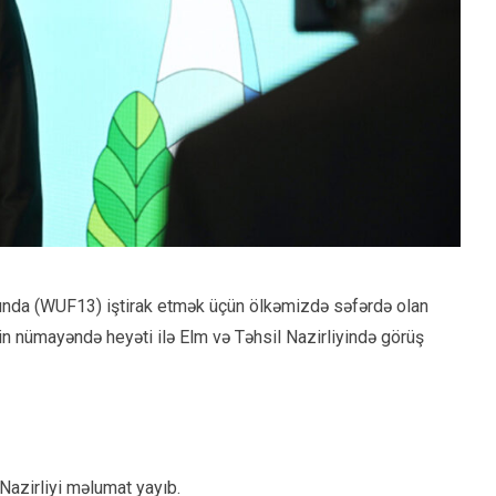
da (WUF13) iştirak etmək üçün ölkəmizdə səfərdə olan
in nümayəndə heyəti ilə Elm və Təhsil Nazirliyində görüş
 Nazirliyi məlumat yayıb.