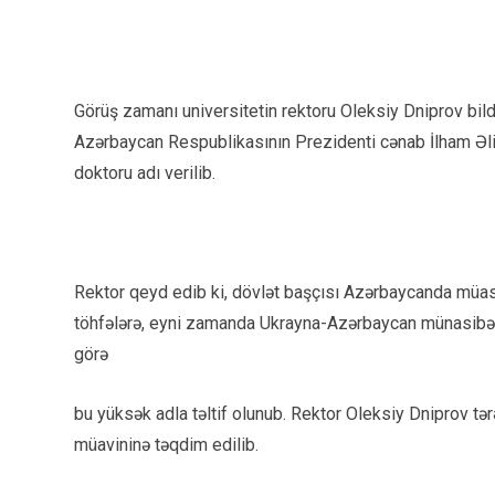
Görüş zamanı universitetin rektoru Oleksiy Dniprov bildi
Azərbaycan Respublikasının Prezidenti cənab İlham Əliy
doktoru adı verilib.
Rektor qeyd edib ki, dövlət başçısı Azərbaycanda müasir
töhfələrə, eyni zamanda Ukrayna-Azərbaycan münasibətl
görə
bu yüksək adla təltif olunub. Rektor Oleksiy Dniprov tər
müavininə təqdim edilib.