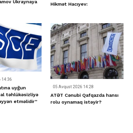
amov Ukraynaya
Hikmət Hacıyev:
 14:36
05 Avqust 2026 14:28
tına uyğun
al təhlükəsizliyə
ATƏT Cənubi Qafqazda hansı
əyyən etməlidir”
rolu oynamaq istəyir?