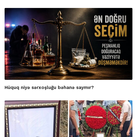
Hüquq niyə sərxoşluğu bəhanə saymır?