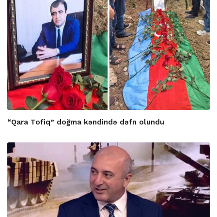
“Qara Tofiq” doğma kəndində dəfn olundu