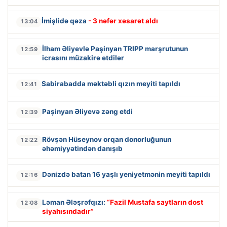
İmişlidə qəza
- 3 nəfər xəsarət aldı
13:04
İlham Əliyevlə Paşinyan TRIPP marşrutunun
12:59
icrasını müzakirə etdilər
Sabirabadda məktəbli qızın meyiti tapıldı
12:41
Paşinyan Əliyevə zəng etdi
12:39
Rövşən Hüseynov orqan donorluğunun
12:22
əhəmiyyətindən danışıb
Dənizdə batan 16 yaşlı yeniyetmənin meyiti tapıldı
12:16
Ləman Ələşrəfqızı:
“Fazil Mustafa saytların dost
12:08
siyahısındadır”