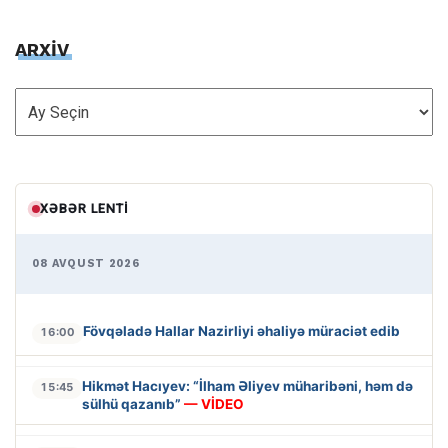
ARXİV
ARXİV
XƏBƏR LENTI
08 AVQUST 2026
Fövqəladə Hallar Nazirliyi əhaliyə müraciət edib
16:00
Hikmət Hacıyev: “İlham Əliyev müharibəni, həm də
15:45
sülhü qazanıb”
— VİDEO