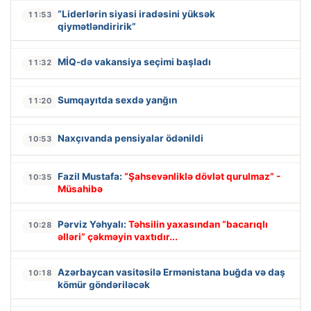
“Liderlərin siyasi iradəsini yüksək
11:53
qiymətləndiririk”
MİQ-də vakansiya seçimi başladı
11:32
Sumqayıtda sexdə yanğın
11:20
Naxçıvanda pensiyalar ödənildi
10:53
Fazil Mustafa:
“Şahsevənliklə dövlət qurulmaz” -
10:35
Müsahibə
Pərviz Yəhyalı:
Təhsilin yaxasından “bacarıqlı
10:28
əlləri” çəkməyin vaxtıdır...
Azərbaycan vasitəsilə Ermənistana buğda və daş
10:18
kömür göndəriləcək