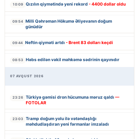
Qızılın qiymətində yeni rekord
- 4400 dollar oldu
10:09
Milli Qəhrəman Hökumə Əliyevanın doğum
09:54
günüdür
Neftin qiyməti artdı
- Brent 83 dolları keçdi
09:44
Həbs edilən vəkil məhkəmə sədrinin qayınıdır
08:53
07 AVQUST 2026
Türkiyə gəmisi dron hücumuna məruz qaldı
—
23:26
FOTOLAR
Tramp doğum yolu ilə vətəndaşlığı
23:03
məhdudlaşdıran yeni fərmanlar imzaladı