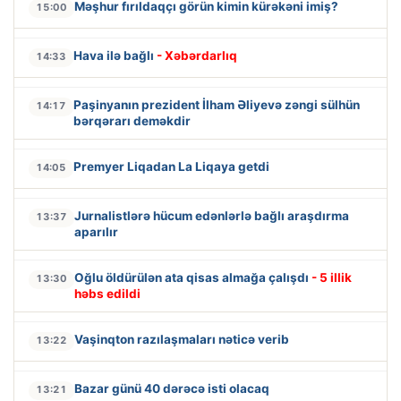
Məşhur fırıldaqçı görün kimin kürəkəni imiş?
15:00
Hava ilə bağlı
- Xəbərdarlıq
14:33
Paşinyanın prezident İlham Əliyevə zəngi sülhün
14:17
bərqərarı deməkdir
Premyer Liqadan La Liqaya getdi
14:05
Jurnalistlərə hücum edənlərlə bağlı araşdırma
13:37
aparılır
Oğlu öldürülən ata qisas almağa çalışdı
- 5 illik
13:30
həbs edildi
Vaşinqton razılaşmaları nəticə verib
13:22
Bazar günü 40 dərəcə isti olacaq
13:21