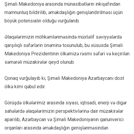
Şimali Makedoniya arasında münasibətlərin inkişafından
məmnunluq bildirilib, əməkdaşlığın genişləndirilməsi üçün
böyük potensialın olduğu vurğulanıb.
Əlaqələrimizin möhkəmlənməsində müxtəlif səviyyələrdə
qarşılıqlı səfərlərin önəminə toxunulub, bu xüsusda Şimali
Makedoniya Prezidentinin ölkəmizə rəsmi səfəri və keçirilən
səmərəli müzakirələr qeyd olunub.
Qonaq vurğulayıb ki, Şimali Makedoniya Azərbaycanı dost
ölkə kimi qəbul edir.
Görüşdə ölkələrimiz arasında siyasi, iqtisadi, enerji və digər
sahələrdə əlaqələrimizin perspektivlərinə dair müzakirələr
aparılıb, Azərbaycan və Şimali Makedoniyanın qanunverici
orqanları arasında əməkdaşlığın genişlənməsindən