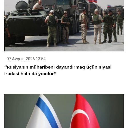
07 Avqust 2026 13:54
“Rusiyanın müharibəni dayandırmaq üçün siyasi
iradəsi hələ də yoxdur”