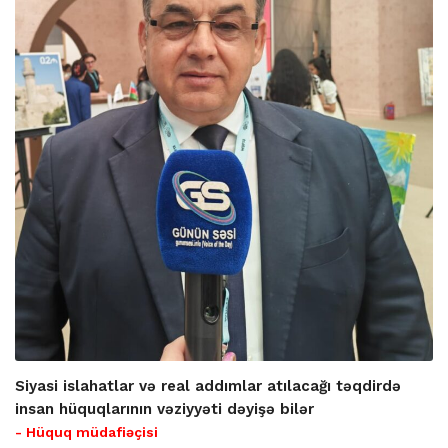
Siyasi islahatlar və real addımlar atılacağı təqdirdə
insan hüquqlarının vəziyyəti dəyişə bilər
- Hüquq müdafiəçisi