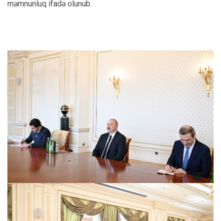
məmnunluq ifadə olunub.