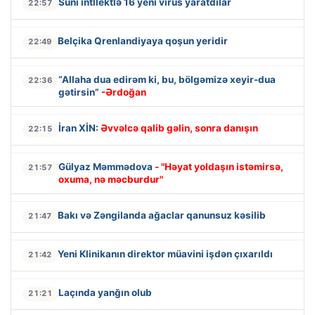
Süni intllektlə 16 yeni virus yaratdılar
22:57
Belçika Qrenlandiyaya qoşun yeridir
22:49
“Allaha dua edirəm ki, bu, bölgəmizə xeyir-dua
22:36
gətirsin”
-Ərdoğan
İran XİN:
Əvvəlcə qalib gəlin, sonra danışın
22:15
Gülyaz Məmmədova
- "Həyat yoldaşın istəmirsə,
21:57
oxuma, nə məcburdur"
Bakı və Zəngilanda ağaclar qanunsuz kəsilib
21:47
Yeni Klinikanın direktor müavini işdən çıxarıldı
21:42
Laçında yanğın olub
21:21