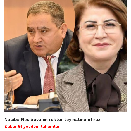
Nəcibə Nəsibovanın rektor təyinatına etiraz:
Etibar Əliyevdən ittihamlar