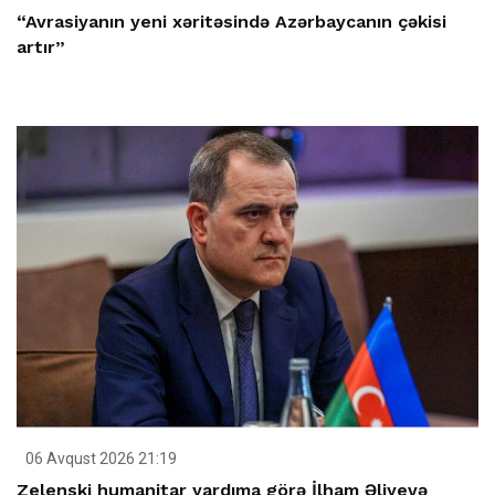
“Avrasiyanın yeni xəritəsində Azərbaycanın çəkisi
artır”
06 Avqust 2026 21:19
Zelenski humanitar yardıma görə İlham Əliyevə