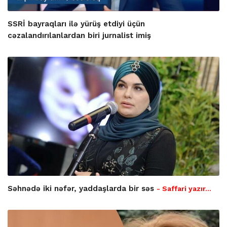
SSRİ bayraqları ilə yürüş etdiyi üçün
cəzalandırılanlardan biri jurnalist imiş
Səhnədə iki nəfər, yaddaşlarda bir səs
- Saffari yazır…