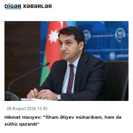
DİGƏR XƏBƏRLƏR
08 Avqust 2026 15:45
Hikmət Hacıyev: “İlham Əliyev müharibəni, həm də
sülhü qazanıb”