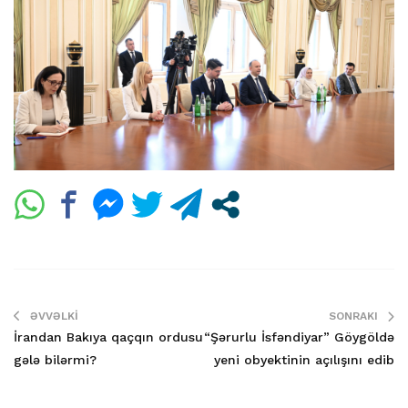
ƏVVƏLKI
SONRAKI
İrandan Bakıya qaçqın ordusu
“Şərurlu İsfəndiyar” Göygöldə
gələ bilərmi?
yeni obyektinin açılışını edib