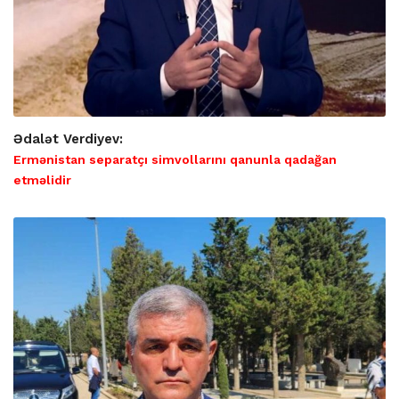
Ədalət Verdiyev:
Ermənistan separatçı simvollarını qanunla qadağan
etməlidir