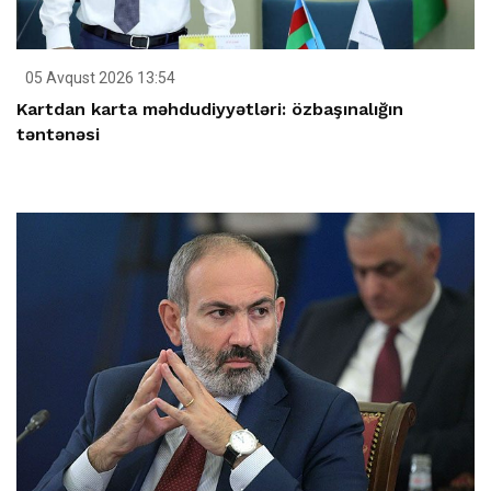
05 Avqust 2026 13:54
Kartdan karta məhdudiyyətləri: özbaşınalığın
təntənəsi