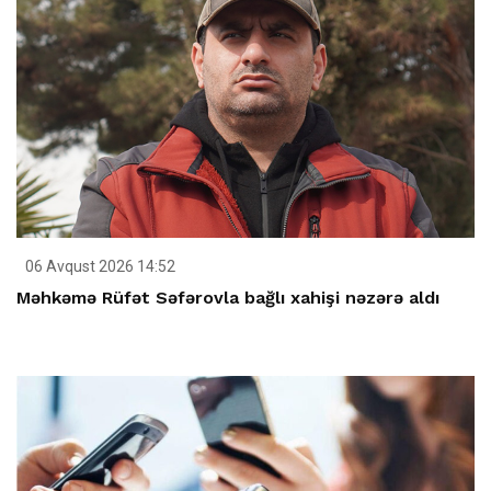
06 Avqust 2026 14:52
Məhkəmə Rüfət Səfərovla bağlı xahişi nəzərə aldı