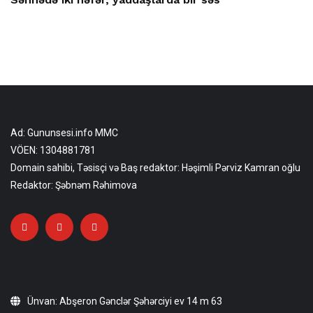
Ad: Gununsesi.info MMC
VÖEN: 1304881781
Domain sahibi, Təsisçi və Baş redaktor: Həşimli Pərviz Kamran oğlu
Redaktor: Şəbnəm Rəhimova
Ünvan: Abşeron Gənclər Şəhərciyi ev 14 m 63