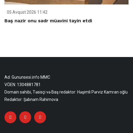
05 Avqust 2026 11:42
Baş nazir onu sədr müavini təyin etdi
Ad: Gununsesi.info MMC
VÖEN: 1304881781
Domain sahibi, Təsisçi və Baş redaktor: Həşimli Pərviz Kamran oğlu
Redaktor: Şəbnəm Rəhimova