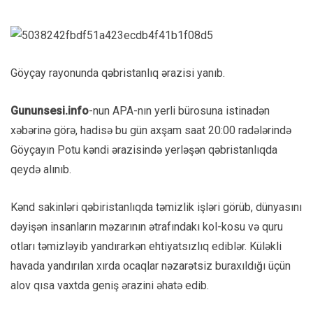
Göyçay rayonunda qəbristanlıq ərazisi yanıb.
Gununsesi.info
-nun APA-nın yerli bürosuna istinadən
xəbərinə görə, hadisə bu gün axşam saat 20:00 radələrində
Göyçayın Potu kəndi ərazisində yerləşən qəbristanlıqda
qeydə alınıb.
Kənd sakinləri qəbiristanlıqda təmizlik işləri görüb, dünyasını
dəyişən insanların məzarının ətrafındakı kol-kosu və quru
otları təmizləyib yandırarkən ehtiyatsızlıq ediblər. Küləkli
havada yandırılan xırda ocaqlar nəzarətsiz buraxıldığı üçün
alov qısa vaxtda geniş ərazini əhatə edib.