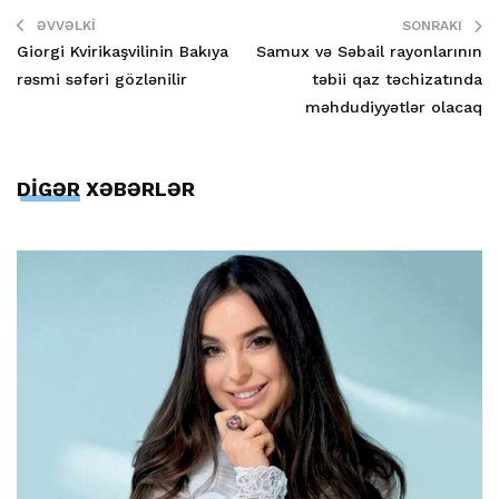
ƏVVƏLKI
SONRAKI
Giorgi Kvirikaşvilinin Bakıya
Samux və Səbail rayonlarının
rəsmi səfəri gözlənilir
təbii qaz təchizatında
məhdudiyyətlər olacaq
DİGƏR XƏBƏRLƏR