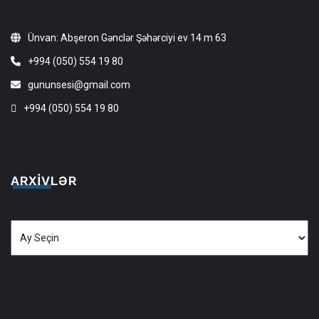
Ünvan: Abşeron Gənclər Şəhərciyi ev 14 m 63
+994 (050) 554 19 80
gununsesi@gmail.com
+994 (050) 554 19 80
ARXIVLƏR
Arxivlər