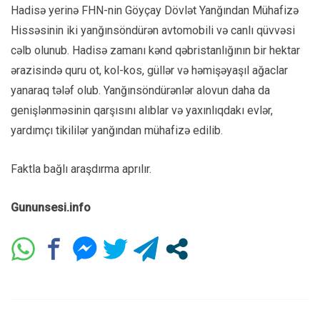
Hadisə yerinə FHN-nin Göyçay Dövlət Yanğından Mühafizə
Hissəsinin iki yanğınsöndürən avtomobili və canlı qüvvəsi
cəlb olunub. Hadisə zamanı kənd qəbristanlığının bir hektar
ərazisində quru ot, kol-kos, güllər və həmişəyaşıl ağaclar
yanaraq tələf olub. Yanğınsöndürənlər alovun daha da
genişlənməsinin qarşısını alıblar və yaxınlıqdakı evlər,
yardımçı tikililər yanğından mühafizə edilib.
Faktla bağlı araşdırma aprılır.
Gununsesi.info