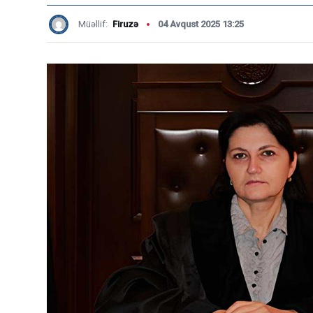
Müəllif:
Firuzə
04 Avqust 2025 13:25