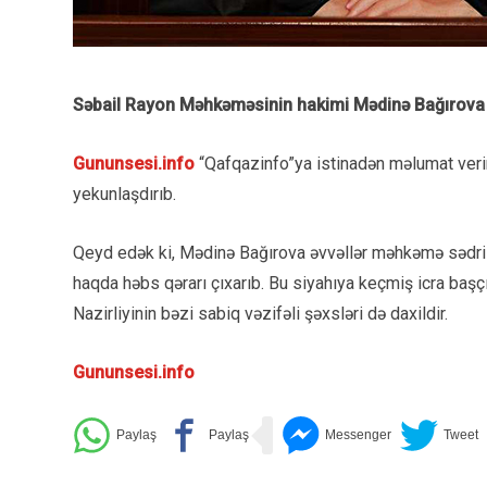
Səbail Rayon Məhkəməsinin hakimi Mədinə Bağırova 
Gununsesi.info
“Qafqazinfo”ya istinadən məlumat verir 
yekunlaşdırıb.
Qeyd edək ki, Mədinə Bağırova əvvəllər məhkəmə sədri d
haqda həbs qərarı çıxarıb. Bu siyahıya keçmiş icra baş
Nazirliyinin bəzi sabiq vəzifəli şəxsləri də daxildir.
Gununsesi.info