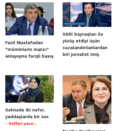
SSRİ bayraqları ilə
yürüş etdiyi üçün
Fazil Mustafadan
cəzalandırılanlardan
“möminlərin inancı”
biri jurnalist imiş
anlayışına fərqli baxış
Səhnədə iki nəfər,
yaddaşlarda bir səs
- Saffari yazır…