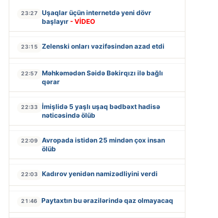
Uşaqlar üçün internetdə yeni dövr
23:27
başlayır
- VİDEO
Zelenski onları vəzifəsindən azad etdi
23:15
Məhkəmədən Səidə Bəkirqızı ilə bağlı
22:57
qərar
İmişlidə 5 yaşlı uşaq bədbəxt hadisə
22:33
nəticəsində ölüb
Avropada istidən 25 mindən çox insan
22:09
ölüb
Kadırov yenidən namizədliyini verdi
22:03
Paytaxtın bu ərazilərində qaz olmayacaq
21:46