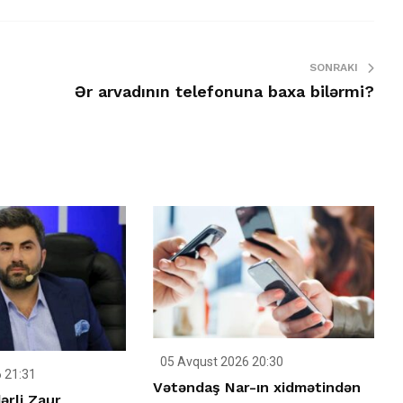
SONRAKI
Ər arvadının telefonuna baxa bilərmi?
05 Avqust 2026 20:30
 21:31
Vətəndaş Nar-ın xidmətindən
ərli Zaur