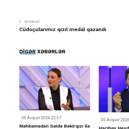
ƏVVƏLKI
Cüdoçularımız qızıl medal qazandı
DİGƏR XƏBƏRLƏR
06 Avqust 2026 22:57
05 Avqust 2026
Məhkəmədən Səidə Bəkirqızı ilə
Hacıbəy Heyd