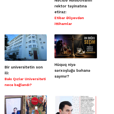
Nəcibə Nəsibovanın
rektor təyinatına
etiraz:
Etibar Əliyevdən
ittihamlar
Hüquq niyə
Bir universitetin son
sərxoşluğu bəhanə
ili:
saymır?
Bakı Qızlar Universiteti
necə bağlandı?