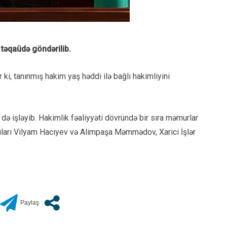
təqaüdə göndərilib.
ki, tanınmış hakim yaş həddi ilə bağlı hakimliyini
ə işləyib. Hakimlik fəaliyyəti dövründə bir sıra məmurlar
çıları Vilyam Hacıyev və Alimpaşa Məmmədov, Xarici İşlər