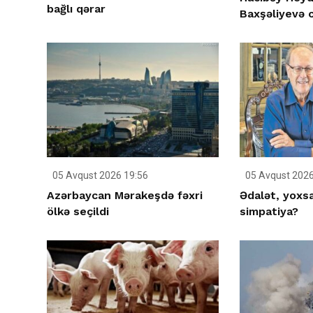
bağlı qərar
Baxşəliyevə c
05 Avqust 2026 19:56
05 Avqust 2026
Azərbaycan Mərakeşdə fəxri
Ədalət, yoxsa
ölkə seçildi
simpatiya?