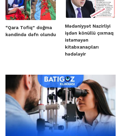
Mədəniyyət Nazirliyi
“Qara Tofiq” doğma
işdən könüllü çıxmaq
kəndində dəfn olundu
istəməyən
kitabxanaçıları
hədələyir