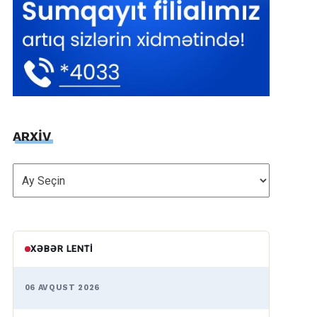
ARXİV
ARXİV
XƏBƏR LENTI
06 AVQUST 2026