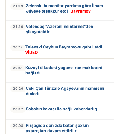
Zelenski humanitar yardıma görə İlham
21:19
Əliyevə təşəkkür etdi
-Bayramov
Vətəndaş “Azəronlineinternet”dən
21:10
şikayətçidir
Zelenski Ceyhun Bayramovu qəbul etdi
-
20:44
VİDEO
Küveyt ölkədəki yeganə İran məktəbini
20:41
bağladı
Ceki Çan Tünzalə Ağayevanın mahnısını
20:26
dinlədi
Sabahın havası ilə bağlı xəbərdarlıq
20:17
Pirşağıda dənizdə batan şəxsin
20:08
axtarışları davam etdirilir