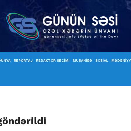
DÜNYA
REPORTAJ
REDAKTOR SEÇİMİ
MÜSAHİBƏ
SOSİAL
MƏDƏNİY
öndərildi