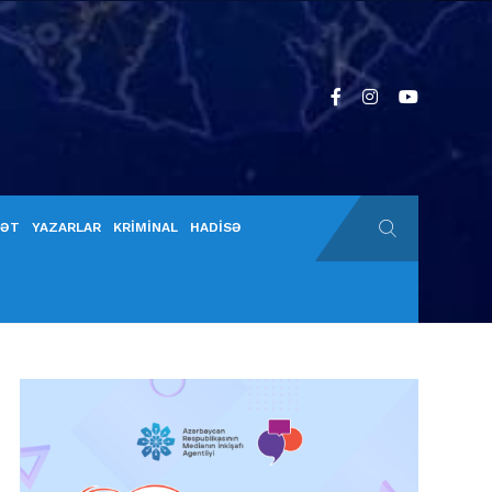
YƏT
YAZARLAR
KRİMİNAL
HADİSƏ