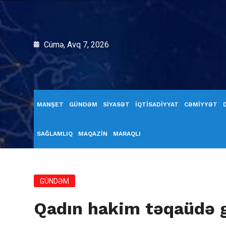
Cümə, Avq 7, 2026
MANŞET
GÜNDƏM
SİYASƏT
İQTİSADİYYAT
CƏMİYYƏT
SAĞLAMLIQ
MAQAZİN
MARAQLI
GÜNDƏM
Qadın hakim təqaüdə g