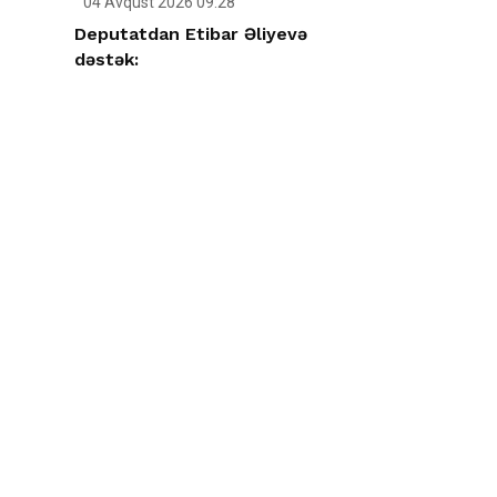
04 Avqust 2026 09:28
Deputatdan Etibar Əliyevə
dəstək: