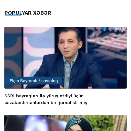
POPULYAR XƏBƏR
SSRİ bayraqları ilə yürüş etdiyi üçün
cəzalandırılanlardan biri jurnalist imiş