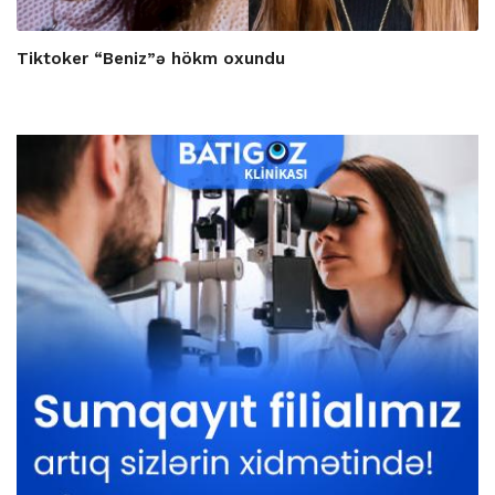
Tiktoker “Beniz”ə hökm oxundu