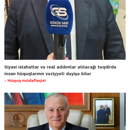
Siyasi islahatlar və real addımlar atılacağı təqdirdə
insan hüquqlarının vəziyyəti dəyişə bilər
- Hüquq müdafiəçisi