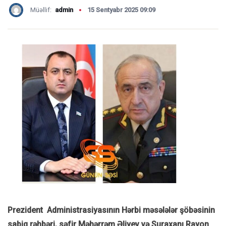
Müəllif:
admin
15 Sentyabr 2025 09:09
Prezident Administrasiyasının Hərbi məsələlər şöbəsinin
sabiq rəhbəri, səfir Məhərrəm Əliyev və Suraxanı Rayon