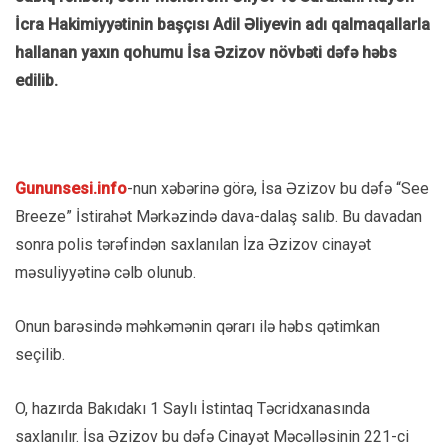
İcra Hakimiyyətinin başçısı Adil Əliyevin adı qalmaqallarla
hallanan yaxın qohumu İsa Əzizov növbəti dəfə həbs
edilib.
Gununsesi.info
-nun xəbərinə görə, İsa Əzizov bu dəfə “See
Breeze” İstirahət Mərkəzində dava-dalaş salıb. Bu davadan
sonra polis tərəfindən saxlanılan İza Əzizov cinayət
məsuliyyətinə cəlb olunub.
Onun barəsində məhkəmənin qərarı ilə həbs qətimkan
seçilib.
O, hazırda Bakıdakı 1 Saylı İstintaq Təcridxanasında
saxlanılır. İsa Əzizov bu dəfə Cinayət Məcəlləsinin 221-ci