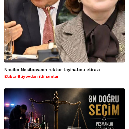
Nəcibə Nəsibovanın rektor təyinatına etiraz:
Etibar Əliyevdən ittihamlar