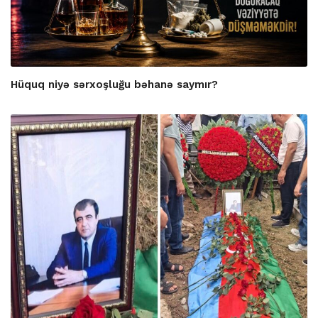
Hüquq niyə sərxoşluğu bəhanə saymır?