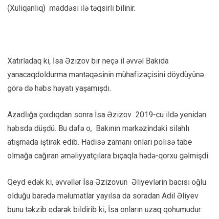
(Xuliqanlıq) maddəsi ilə təqsirli bilinir.
Xatırladaq ki, İsa Əzizov bir neçə il əvvəl Bakıda
yanacaqdoldurma məntəqəsinin mühafizəçisini döydüyünə
görə də həbs həyatı yaşamışdı.
Azadlığa çıxdıqdan sonra İsa Əzizov 2019-cu ildə yenidən
həbsdə düşdü. Bu dəfə o, Bakının mərkəzindəki silahlı
atışmada iştirak edib. Hadisə zamanı onları polisə tabe
olmağa cağıran əməliyyatçılara bıçaqla hədə-qorxu gəlmişdi.
Qeyd edək ki, əvvəllər İsa Əzizovun Əliyevlərin bacısı oğlu
olduğu barədə məlumatlar yayılsa da soradan Adil Əliyev
bunu təkzib edərək bildirib ki, İsa onların uzaq qohumudur.