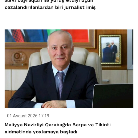
SSRİ bayraqları ilə yürüş etdiyi üçün
cəzalandırılanlardan biri jurnalist imiş
01 Avqust 2026 17:19
Maliyyə Nazirliyi Qarabağda Bərpa və Tikinti
xidmətində yoxlamaya başladı