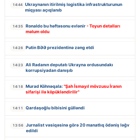
Ukraynanın itirilmiş logistika infrastrukturunun
14:44
miqyası açıqlanıb
Ronaldo bu həftəsonu evlənir
- Toyun detalları
14:35
məlum oldu
Putin BƏƏ prezidentinə zəng etdi
14:26
Ali Radanın deputatı Ukrayna ordusundakı
14:23
korrupsiyadan danışıb
Murad Köhnəqala:
"Şah İsmayıl mövzusu İranın
14:18
sifarişi ilə köpükləndirilir"
Qardaşoğlu bibisini gülləndi
14:11
Jurnalist vəsiqəsinə görə 20 manatlıq ödəniş ləğv
13:56
edildi