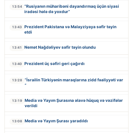
“Rusiyanın müharibəni dayandırmaq üçün siyasi
13:54
iradəsi hələ də yoxdur”
Prezident Pakistana və Malayziyaya səfir təyin
13:43
etdi
Nemət Nağdəliyev səfir təyin olundu
13:41
Prezident üç səfiri geri çağırdı
13:40
“İsrailin Türkiyənin maraqlarına zidd fəaliyyəti var
13:28
“
Media və Yayım Şurasına əlavə hüquq və vəzifələr
13:19
verildi
Media və Yayım Şurası yaradıldı
13:08