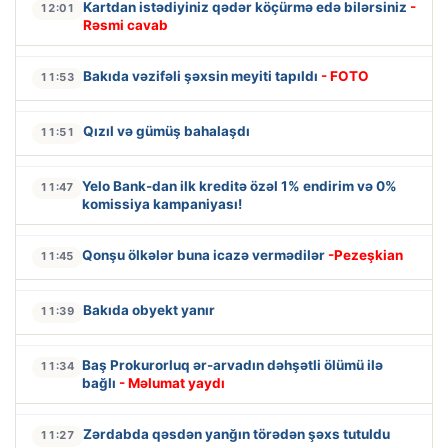
Kartdan istədiyiniz qədər köçürmə edə bilərsiniz
-
12:01
Rəsmi cavab
Bakıda vəzifəli şəxsin meyiti tapıldı
- FOTO
11:53
Qızıl və gümüş bahalaşdı
11:51
Yelo Bank-dan ilk kreditə özəl 1% endirim və 0%
11:47
komissiya kampaniyası!
Qonşu ölkələr buna icazə vermədilər
-Pezeşkian
11:45
Bakıda obyekt yanır
11:39
Baş Prokurorluq ər-arvadın dəhşətli ölümü ilə
11:34
bağlı
- Məlumat yaydı
Zərdabda qəsdən yanğın törədən şəxs tutuldu
11:27