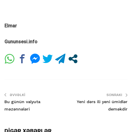
Elmar
Gununsesi.info
ƏVVƏLKI
SONRAKI
Bu günün valyuta
Yeni dərs ili yeni ümidlər
məzənnələri
deməkdir
DİGƏR XƏBƏRLƏR