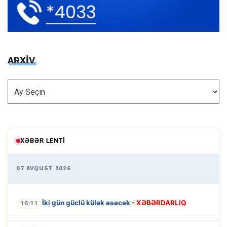
ARXİV
ARXİV
XƏBƏR LENTI
07 AVQUST 2026
İki gün güclü külək əsəcək
- XƏBƏRDARLIQ
16:11