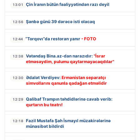
Çin İranın bütün fəaliyyətindən razı deyil
13:01
Şənbə günü 39 dərəcə isti olacaq
12:56
“Torqovı”da restoran yanır
- FOTO
12:44
Vətəndaş Bina.az-dan narazıdır:
"İsrar
12:38
etməsəydim, pulumu qaytarmayacaqdılar"
Ədalət Verdiyev:
Ermənistan separatçı
12:30
simvollarını qanunla qadağan etməlidir
Qalibaf Trampın təhdidlərinə cavab verib:
12:29
qurtarın bu teatrı!
Fazil Mustafa Şah İsmayıl müzakirələrinə
12:18
münasibət bildirdi