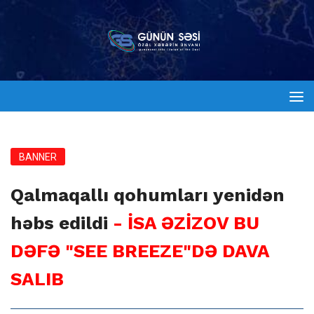
BANNER
Qalmaqallı qohumları yenidən
həbs edildi
- İSA ƏZİZOV BU
DƏFƏ "SEE BREEZE"DƏ DAVA
SALIB