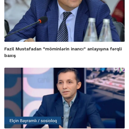
Fazil Mustafadan “möminlərin inancı” anlayışına fərqli
baxış