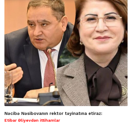
Nəcibə Nəsibovanın rektor təyinatına etiraz:
Etibar Əliyevdən ittihamlar