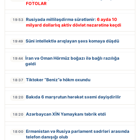
FOTOLAR
Rusiyada milliləşdirmə sürətlənir:
6 ayda 10
19:53
milyard dollarlıq aktiv dövlət nəzarətinə keçdi
Süni intellektlə arıqlayan şəxs komaya düşdü
19:49
İran və Oman Hörmüz boğazı ilə bağlı razılığa
19:44
gəldi
Tiktoker “Beniz”ə hökm oxundu
18:37
Bakıda 6 marşrutun hərəkət sxemi dəyişdirilir
18:20
Azərbaycan XİN Yamaykanı təbrik etdi
18:20
Ermənistan və Rusiya parlament sədrləri arasında
18:00
telefon danışığı olub