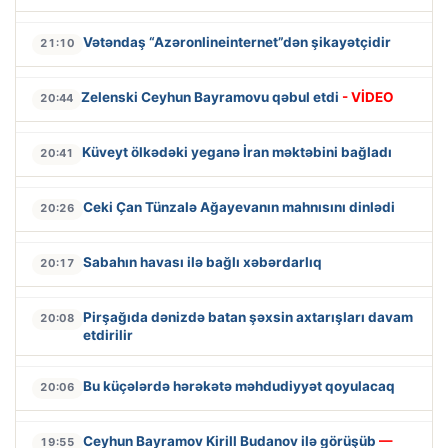
Vətəndaş “Azəronlineinternet”dən şikayətçidir
21:10
Zelenski Ceyhun Bayramovu qəbul etdi
- VİDEO
20:44
Küveyt ölkədəki yeganə İran məktəbini bağladı
20:41
Ceki Çan Tünzalə Ağayevanın mahnısını dinlədi
20:26
Sabahın havası ilə bağlı xəbərdarlıq
20:17
Pirşağıda dənizdə batan şəxsin axtarışları davam
20:08
etdirilir
Bu küçələrdə hərəkətə məhdudiyyət qoyulacaq
20:06
Ceyhun Bayramov Kirill Budanov ilə görüşüb
—
19:55