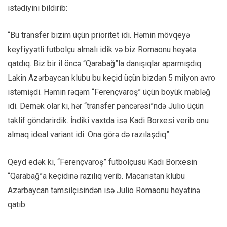
istədiyini bildirib:
“Bu transfer bizim üçün prioritet idi. Həmin mövqeyə
keyfiyyətli futbolçu almalı idik və biz Romaonu heyətə
qatdıq. Biz bir il öncə “Qarabağ”la danışıqlar aparmışdıq.
Lakin Azərbaycan klubu bu keçid üçün bizdən 5 milyon avro
istəmişdi. Həmin rəqəm “Ferençvaroş” üçün böyük məbləğ
idi. Demək olar ki, hər “transfer pəncərəsi”ndə Julio üçün
təklif göndərirdik. İndiki vaxtda isə Kadi Borxesi verib onu
almaq ideal variant idi. Ona görə də razılaşdıq”.
Qeyd edək ki, “Ferençvaroş” futbolçusu Kadi Borxesin
“Qarabağ”a keçidinə razılıq verib. Macarıstan klubu
Azərbaycan təmsilçisindən isə Julio Romaonu heyətinə
qatıb.