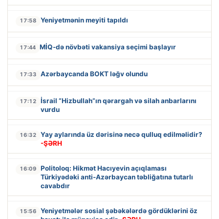
Yeniyetmənin meyiti tapıldı
17:58
MİQ-də növbəti vakansiya seçimi başlayır
17:44
Azərbaycanda BOKT ləğv olundu
17:33
İsrail “Hizbullah”ın qərargah və silah anbarlarını
17:12
vurdu
Yay aylarında üz dərisinə necə qulluq edilməlidir?
16:32
-ŞƏRH
Politoloq: Hikmət Hacıyevin açıqlaması
16:09
Türkiyədəki anti-Azərbaycan təbliğatına tutarlı
cavabdır
Yeniyetmələr sosial şəbəkələrdə gördüklərini öz
15:56