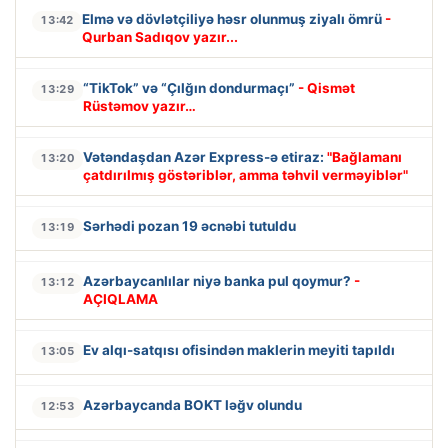
Elmə və dövlətçiliyə həsr olunmuş ziyalı ömrü
-
13:42
Qurban Sadıqov yazır...
“TikTok” və “Çılğın dondurmaçı”
- Qismət
13:29
Rüstəmov yazır…
Vətəndaşdan Azər Express-ə etiraz:
"Bağlamanı
13:20
çatdırılmış göstəriblər, amma təhvil verməyiblər"
Sərhədi pozan 19 əcnəbi tutuldu
13:19
Azərbaycanlılar niyə banka pul qoymur?
-
13:12
AÇIQLAMA
Ev alqı-satqısı ofisindən maklerin meyiti tapıldı
13:05
Azərbaycanda BOKT ləğv olundu
12:53