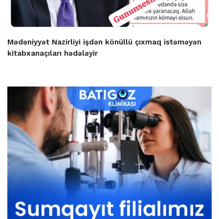
Mədəniyyət Nazirliyi işdən könüllü çıxmaq istəməyən
kitabxanaçıları hədələyir