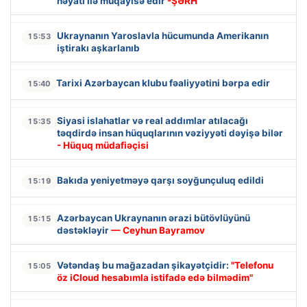
həyatı ilə müqayisə edir
-ŞƏRH
Ukraynanın Yaroslavla hücumunda Amerikanın
15:53
iştirakı aşkarlanıb
Tarixi Azərbaycan klubu fəaliyyətini bərpa edir
15:40
Siyasi islahatlar və real addımlar atılacağı
15:35
təqdirdə insan hüquqlarının vəziyyəti dəyişə bilər
- Hüquq müdafiəçisi
Bakıda yeniyetməyə qarşı soyğunçuluq edildi
15:19
Azərbaycan Ukraynanın ərazi bütövlüyünü
15:15
dəstəkləyir
— Ceyhun Bayramov
Vətəndaş bu mağazadan şikayətçidir:
"Telefonu
15:05
öz iCloud hesabımla istifadə edə bilmədim"