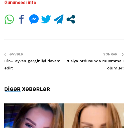
Gununsesi.info
ƏVVƏLKI
SONRAKI
Çin-Tayvan gərginliyi davam
Rusiya ordusunda müəmmalı
edir:
ölümlər:
DİGƏR XƏBƏRLƏR