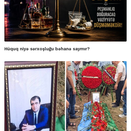
Hüquq niyə sərxoşluğu bəhanə saymır?