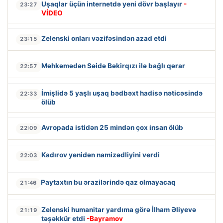
Uşaqlar üçün internetdə yeni dövr başlayır
-
23:27
VİDEO
Zelenski onları vəzifəsindən azad etdi
23:15
Məhkəmədən Səidə Bəkirqızı ilə bağlı qərar
22:57
İmişlidə 5 yaşlı uşaq bədbəxt hadisə nəticəsində
22:33
ölüb
Avropada istidən 25 mindən çox insan ölüb
22:09
Kadırov yenidən namizədliyini verdi
22:03
Paytaxtın bu ərazilərində qaz olmayacaq
21:46
Zelenski humanitar yardıma görə İlham Əliyevə
21:19
təşəkkür etdi
-Bayramov