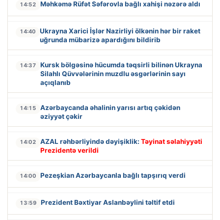
Məhkəmə Rüfət Səfərovla bağlı xahişi nəzərə aldı
14:52
Ukrayna Xarici İşlər Nazirliyi ölkənin hər bir raket
14:40
uğrunda mübarizə apardığını bildirib
Kursk bölgəsinə hücumda təqsirli bilinən Ukrayna
14:37
Silahlı Qüvvələrinin muzdlu əsgərlərinin sayı
açıqlanıb
Azərbaycanda əhalinin yarısı artıq çəkidən
14:15
əziyyət çəkir
AZAL rəhbərliyində dəyişiklik:
Təyinat səlahiyyəti
14:02
Prezidentə verildi
Pezeşkian Azərbaycanla bağlı tapşırıq verdi
14:00
Prezident Bəxtiyar Aslanbəylini təltif etdi
13:59