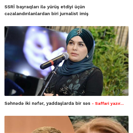
SSRİ bayraqları ilə yürüş etdiyi üçün
cəzalandırılanlardan biri jurnalist imiş
Səhnədə iki nəfər, yaddaşlarda bir səs
- Saffari yazır…