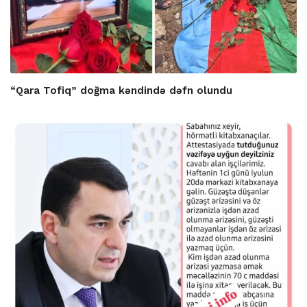
“Qara Tofiq” doğma kəndində dəfn olundu