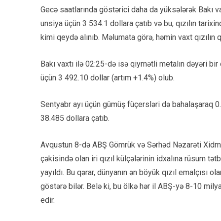
Gecə saatlarında göstərici daha da yüksələrək Bakı va
unsiya üçün 3 534.1 dollara çatıb və bu, qızılın tari
kimi qeydə alınıb. Məlumata görə, həmin vaxt qızılın 
Bakı vaxtı ilə 02:25-də isə qiymətli metalın dəyəri bir
üçün 3 492.10 dollar (artım +1.4%) olub.
Sentyabr ayı üçün gümüş füçersləri də bahalaşaraq 0.
38.485 dollara çatıb.
Avqustun 8-də ABŞ Gömrük və Sərhəd Nəzarəti Xidmə
çəkisində olan iri qızıl külçələrinin idxalına rüsum tə
yayıldı. Bu qərar, dünyanın ən böyük qızıl emalçısı ola
göstərə bilər. Belə ki, bu ölkə hər il ABŞ-yə 8-10 milya
edir.