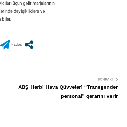
iciləri üçün gəlir marjalarının
lərində dəyişikliklərə və
bilər.
SONRAKI
ABŞ Hərbi Hava Qüvvələri “Transgender
personal” qərarını verir