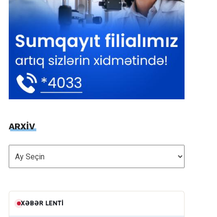
ARXİV
ARXİV
XƏBƏR LENTI