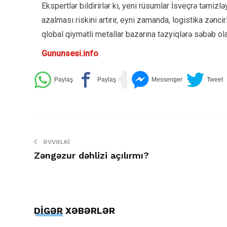
Ekspertlər bildirirlər ki, yeni rüsumlar İsveçrə təmizləy
azalması riskini artırır, eyni zamanda, logistika zəncir
qlobal qiymətli metallar bazarına təzyiqlərə səbəb ola 
Gununsesi.info
ƏVVƏLKI
Zəngəzur dəhlizi açılırmı?
DİGƏR XƏBƏRLƏR