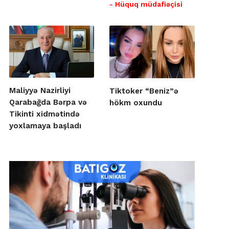
- Hüquq müdafiəçisi
Maliyyə Nazirliyi
Tiktoker “Beniz”ə
Qarabağda Bərpa və
hökm oxundu
Tikinti xidmətində
yoxlamaya başladı