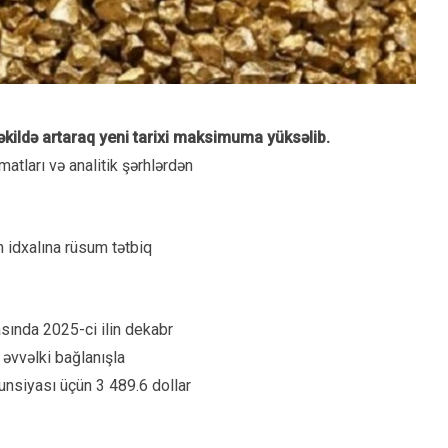
əkildə artaraq yeni tarixi maksimuma yüksəlib.
matları və analitik şərhlərdən
n idxalına rüsum tətbiq
asında 2025-ci ilin dekabr
 əvvəlki bağlanışla
unsiyası üçün 3 489.6 dollar