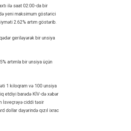
xtı ilə saat 02:00-da bir
xində yeni maksimum göstərici
qiyməti 2.62% artım göstərib.
 qədər geriləyərək bir unsiya
5% artımla bir unsiya üçün
ti 1 kiloqram və 100 unsiya
tbiq etdiyi barədə KİV-də xəbər
n İsveçrəyə ciddi təsir
rd dollar dəyərində qızıl ixrac