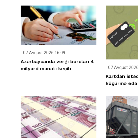
07 Avqust 2026 16:09
Azərbaycanda vergi borcları 4
07 Avqust 2026
milyard manatı keçib
Kartdan istəd
köçürmə edə b