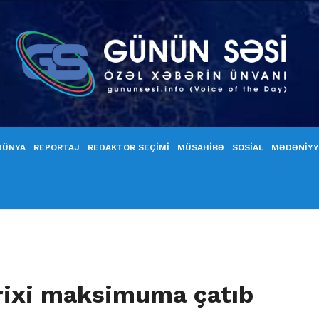
DÜNYA
REPORTAJ
REDAKTOR SEÇİMİ
MÜSAHİBƏ
SOSİAL
MƏDƏNİY
arixi maksimuma çatıb