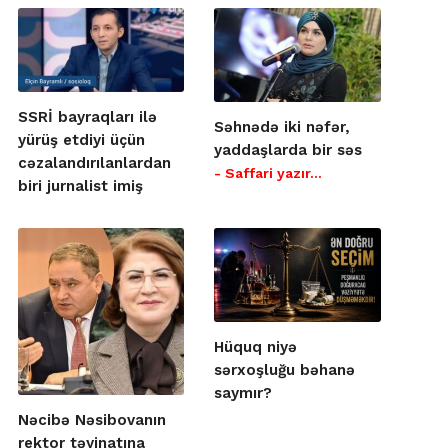
SSRİ bayraqları ilə
Səhnədə iki nəfər,
yürüş etdiyi üçün
yaddaşlarda bir səs
cəzalandırılanlardan
- Saffari yazır…
biri jurnalist imiş
Hüquq niyə
sərxoşluğu bəhanə
saymır?
Nəcibə Nəsibovanın
rektor təyinatına