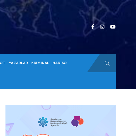
YƏT
YAZARLAR
KRİMİNAL
HADİSƏ