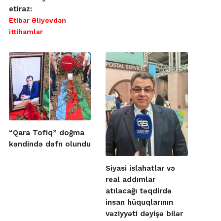
etiraz:
Etibar Əliyevdən
ittihamlar
“Qara Tofiq” doğma
kəndində dəfn olundu
Siyasi islahatlar və
real addımlar
atılacağı təqdirdə
insan hüquqlarının
vəziyyəti dəyişə bilər