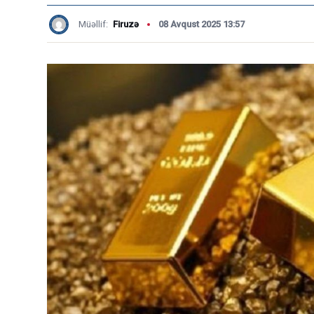
Müəllif:
Firuzə
08 Avqust 2025 13:57