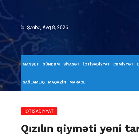
Şənbə, Avq 8, 2026
MANŞET
GÜNDƏM
SİYASƏT
İQTİSADİYYAT
CƏMİYYƏT
SAĞLAMLIQ
MAQAZİN
MARAQLI
İQTİSADİYYAT
Qızılın qiyməti yeni t