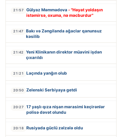
Gülyaz Məmmədova
- "Həyat yoldaşın
21:57
istəmirsə, oxuma, nə məcburdur"
Bakı və Zəngilanda ağaclar qanunsuz
21:47
kəsilib
Yeni Klinikanın direktor müavini işdən
21:42
çıxarıldı
Laçında yanğın olub
21:21
Zelenski Serbiyaya getdi
20:50
17 yaşlı qıza nişan mərasimi keçirənlər
20:27
polisə dəvət olundu
Rusiyada güclü zəlzələ oldu
20:18