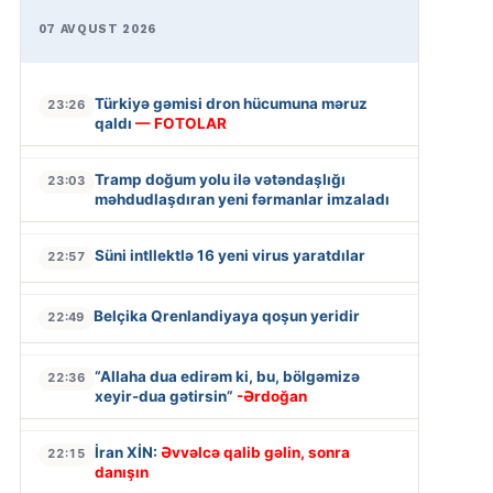
07 AVQUST 2026
Türkiyə gəmisi dron hücumuna məruz
23:26
qaldı
— FOTOLAR
Tramp doğum yolu ilə vətəndaşlığı
23:03
məhdudlaşdıran yeni fərmanlar imzaladı
Süni intllektlə 16 yeni virus yaratdılar
22:57
Belçika Qrenlandiyaya qoşun yeridir
22:49
“Allaha dua edirəm ki, bu, bölgəmizə
22:36
xeyir-dua gətirsin”
-Ərdoğan
İran XİN:
Əvvəlcə qalib gəlin, sonra
22:15
danışın