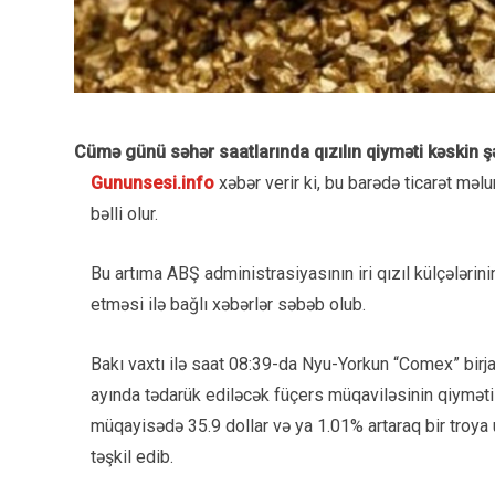
Cümə günü səhər saatlarında qızılın qiyməti kəskin ş
Gununsesi.info
xəbər verir ki, bu barədə ticarət məlu
bəlli olur.
Bu artıma ABŞ administrasiyasının iri qızıl külçələrini
etməsi ilə bağlı xəbərlər səbəb olub.
Bakı vaxtı ilə saat 08:39-da Nyu-Yorkun “Comex” birj
ayında tədarük ediləcək füçers müqaviləsinin qiyməti
müqayisədə 35.9 dollar və ya 1.01% artaraq bir troya 
təşkil edib.