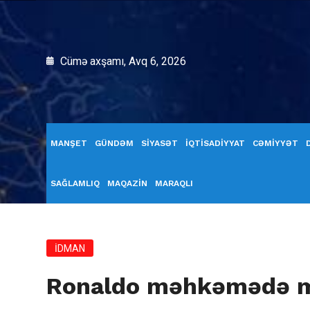
Cümə axşamı, Avq 6, 2026
MANŞET
GÜNDƏM
SİYASƏT
İQTİSADİYYAT
CƏMİYYƏT
SAĞLAMLIQ
MAQAZİN
MARAQLI
İDMAN
Ronaldo məhkəmədə m