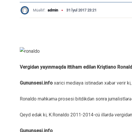
Müəllif:
admin
31 İyul 2017 23:21
Vergidən yayınmaqda ittiham edilən Kriştiano Ronald
Gununsesi.info
xarici mediaya istinadən xəbər verir ki
Ronaldo məhkəmə prosesi bitdikdən sonra jurnalistlərə
Qeyd edək ki, K.Ronaldo 2011-2014-cü illərdə vergidən 1
Gununsesi.info