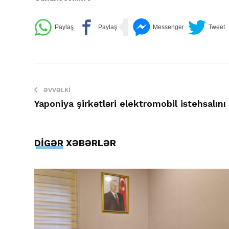
ƏVVƏLKI
Yaponiya şirkətləri elektromobil istehsalını
DİGƏR XƏBƏRLƏR