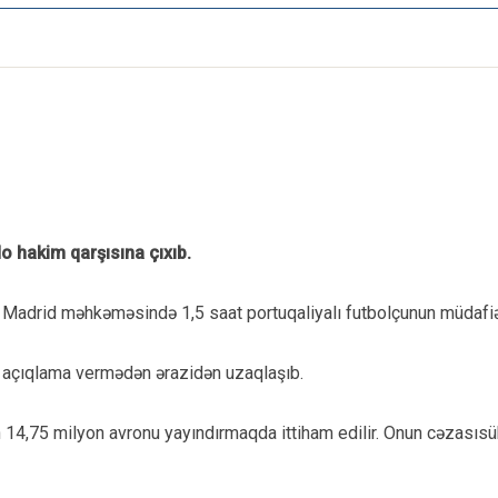
o hakim qarşısına çıxıb.
, Madrid məhkəməsində 1,5 saat portuqaliyalı futbolçunun müdafiəs
 açıqlama vermədən ərazidən uzaqlaşıb.
4,75 milyon avronu yayındırmaqda ittiham edilir. Onun cəzasısübut