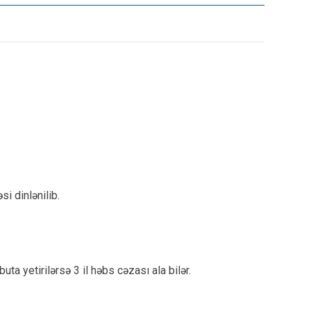
i dinlənilib.
a yetirilərsə 3 il həbs cəzası ala bilər.