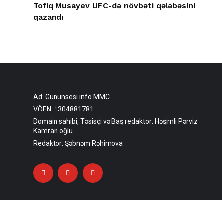
Tofiq Musayev UFC-də növbəti qələbəsini
qazandı
Ad: Gununsesi.info MMC
VÖEN: 1304881781
Domain sahibi, Təsisçi və Baş redaktor: Həşimli Pərviz
Kamran oğlu
Redaktor: Şəbnəm Rəhimova