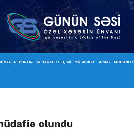
DÜNYA
REPORTAJ
REDAKTOR SEÇİMİ
MÜSAHİBƏ
SOSİAL
MƏDƏNİY
üdafiə olundu