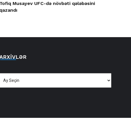
Tofiq Musayev UFC-də növbəti qələbəsini
qazandı
ARXIVLƏR
Arxivlər