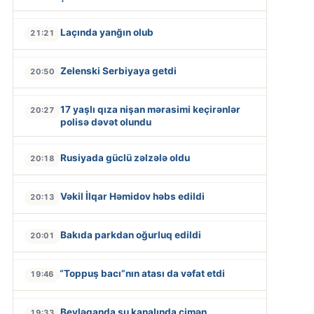
Laçında yanğın olub
21:21
Zelenski Serbiyaya getdi
20:50
17 yaşlı qıza nişan mərasimi keçirənlər
20:27
polisə dəvət olundu
Rusiyada güclü zəlzələ oldu
20:18
Vəkil İlqar Həmidov həbs edildi
20:13
Bakıda parkdan oğurluq edildi
20:01
“Toppuş bacı”nın atası da vəfat etdi
19:46
Beyləqanda su kanalında çimən
19:33