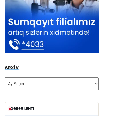
ARXİV
ARXİV
XƏBƏR LENTI