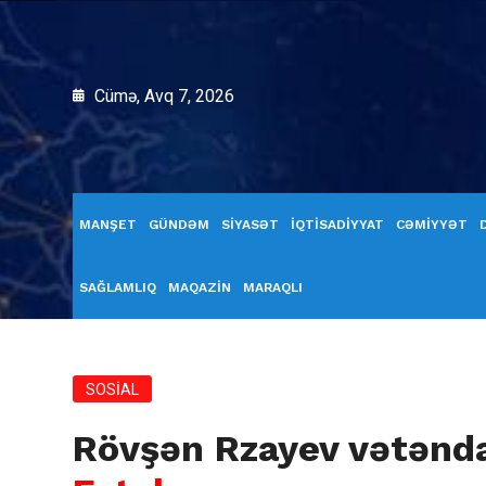
Cümə, Avq 7, 2026
MANŞET
GÜNDƏM
SİYASƏT
İQTİSADİYYAT
CƏMİYYƏT
SAĞLAMLIQ
MAQAZİN
MARAQLI
SOSİAL
Rövşən Rzayev vətənda