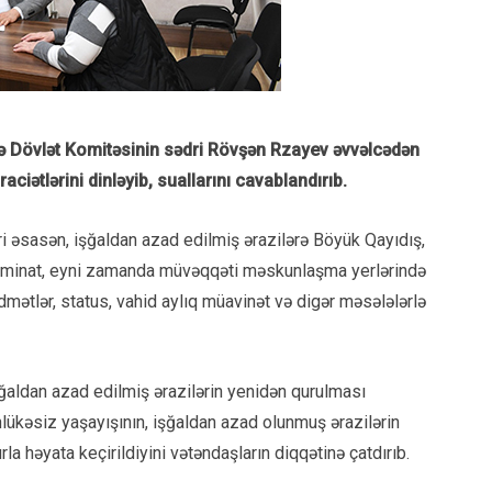
rə Dövlət Komitəsinin sədri Rövşən Rzayev əvvəlcədən
ciətlərini dinləyib, suallarını cavablandırıb.
əri əsasən, işğaldan azad edilmiş ərazilərə Böyük Qayıdış,
 təminat, eyni zamanda müvəqqəti məskunlaşma yerlərində
dmətlər, status, vahid aylıq müavinət və digər məsələlərlə
ğaldan azad edilmiş ərazilərin yenidən qurulması
əhlükəsiz yaşayışının, işğaldan azad olunmuş ərazilərin
a həyata keçirildiyini vətəndaşların diqqətinə çatdırıb.