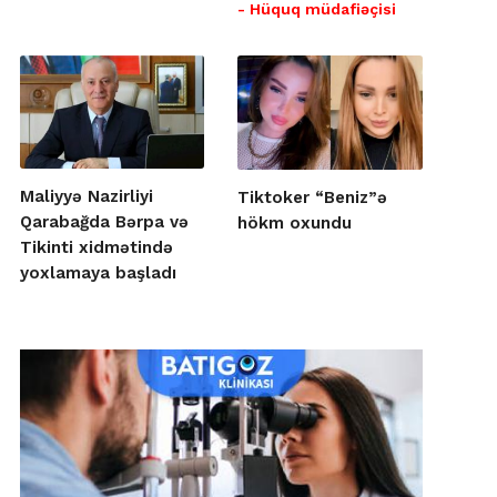
- Hüquq müdafiəçisi
Maliyyə Nazirliyi
Tiktoker “Beniz”ə
Qarabağda Bərpa və
hökm oxundu
Tikinti xidmətində
yoxlamaya başladı