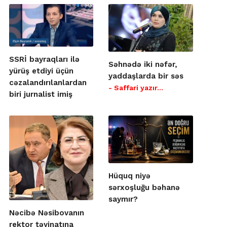
SSRİ bayraqları ilə
Səhnədə iki nəfər,
yürüş etdiyi üçün
yaddaşlarda bir səs
cəzalandırılanlardan
- Saffari yazır…
biri jurnalist imiş
Hüquq niyə
sərxoşluğu bəhanə
saymır?
Nəcibə Nəsibovanın
rektor təyinatına