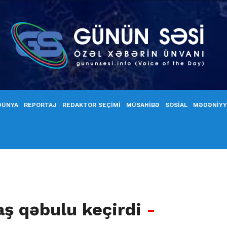
DÜNYA
REPORTAJ
REDAKTOR SEÇİMİ
MÜSAHİBƏ
SOSİAL
MƏDƏNİY
ş qəbulu keçirdi
-