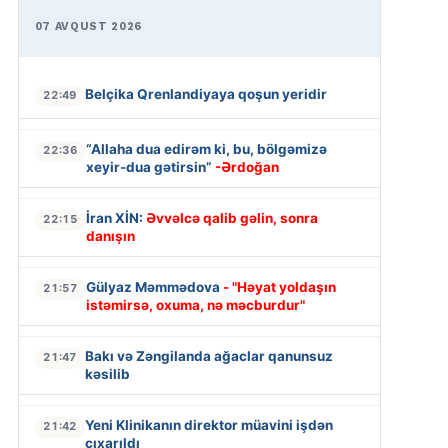
07 AVQUST 2026
Belçika Qrenlandiyaya qoşun yeridir
22:49
“Allaha dua edirəm ki, bu, bölgəmizə
22:36
xeyir-dua gətirsin”
-Ərdoğan
İran XİN:
Əvvəlcə qalib gəlin, sonra
22:15
danışın
Gülyaz Məmmədova
- "Həyat yoldaşın
21:57
istəmirsə, oxuma, nə məcburdur"
Bakı və Zəngilanda ağaclar qanunsuz
21:47
kəsilib
Yeni Klinikanın direktor müavini işdən
21:42
çıxarıldı