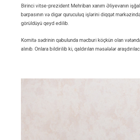
Birinci vitse-prezident Mehriban xanım Əliyevanın işğal
bərpasının və digər quruculuq işlərini diqqət mərkəzində
görüldüyü qeyd edilib.
Komitə sədrinin qəbulunda məcburi köçkün olan vətənda
alınıb. Onlara bildirilib ki, qaldırılan məsələlər araşdırı