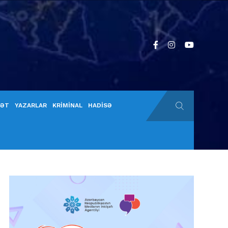
YƏT
YAZARLAR
KRİMİNAL
HADİSƏ