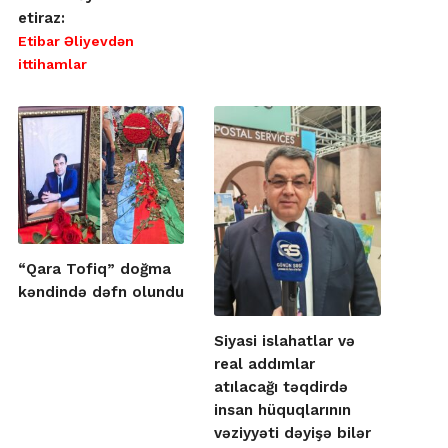
etiraz:
Etibar Əliyevdən
ittihamlar
“Qara Tofiq” doğma
kəndində dəfn olundu
Siyasi islahatlar və
real addımlar
atılacağı təqdirdə
insan hüquqlarının
vəziyyəti dəyişə bilər