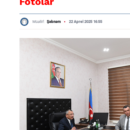
Fotolar
Müəllif:
Şəbnəm
22 Aprel 2025 16:55