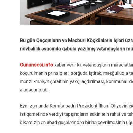
Bu gün Qaçqınların və Məcburi Köçkünlərin İşləri üz
növbəlilik əsasında qəbula yazılmış vətəndaşların müra
Gununsesi.info
xəbər verir ki, vətəndaşların müraciətl
köçürülmənin prinsipləri, sorğuda iştirak, məşğulluqla
mənzil-məişət şəraitinin yaxşılaşdırılması, kommunal xi
əlaqədar olub.
Eyni zamanda Komitə sədri Prezident İlham Əliyevin iş
istiqamətində verdiyi tapşırıqların sakinlərin rahat və t
ölkəmizin ən abad guşələrindən birinə çevrilməsinin uğurl