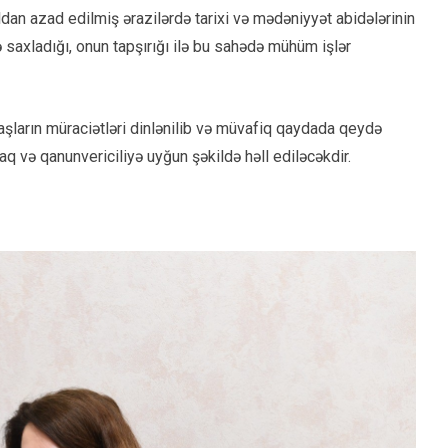
dan azad edilmiş ərazilərdə tarixi və mədəniyyət abidələrinin
 saxladığı, onun tapşırığı ilə bu sahədə mühüm işlər
şların müraciətləri dinlənilib və müvafiq qaydada qeydə
lacaq və qanunvericiliyə uyğun şəkildə həll ediləcəkdir.