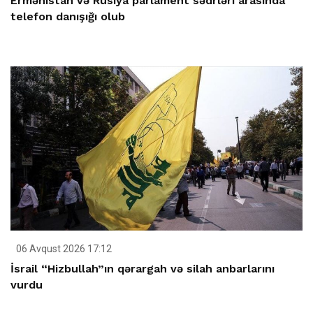
Ermənistan və Rusiya parlament sədrləri arasında
telefon danışığı olub
06 Avqust 2026 17:12
İsrail “Hizbullah”ın qərargah və silah anbarlarını
vurdu