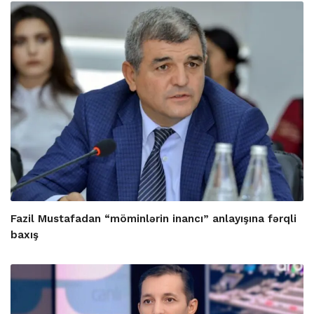
Fazil Mustafadan “möminlərin inancı” anlayışına fərqli
baxış