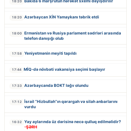
Bakıda 6 marşrutun hərəkət sxemi dəyişdirilir
18:20
Azərbaycan XİN Yamaykanı təbrik etdi
18:20
Ermənistan və Rusiya parlament sədrləri arasında
18:00
telefon danışığı olub
Yeniyetmənin meyiti tapıldı
17:58
MİQ-də növbəti vakansiya seçimi başlayır
17:44
Azərbaycanda BOKT ləğv olundu
17:33
İsrail “Hizbullah”ın qərargah və silah anbarlarını
17:12
vurdu
Yay aylarında üz dərisinə necə qulluq edilməlidir?
16:32
-ŞƏRH