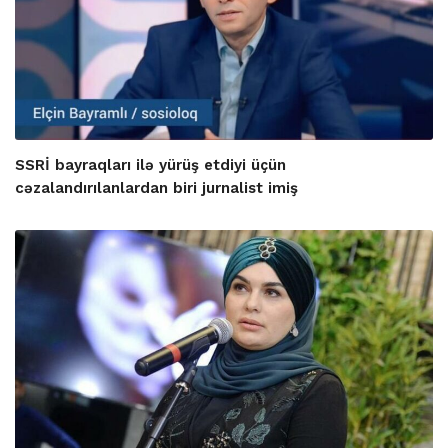
SSRİ bayraqları ilə yürüş etdiyi üçün
cəzalandırılanlardan biri jurnalist imiş