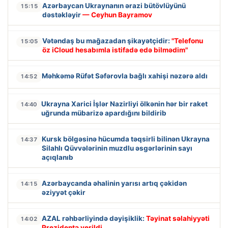
Azərbaycan Ukraynanın ərazi bütövlüyünü
15:15
dəstəkləyir
— Ceyhun Bayramov
Vətəndaş bu mağazadan şikayətçidir:
"Telefonu
15:05
öz iCloud hesabımla istifadə edə bilmədim"
Məhkəmə Rüfət Səfərovla bağlı xahişi nəzərə aldı
14:52
Ukrayna Xarici İşlər Nazirliyi ölkənin hər bir raket
14:40
uğrunda mübarizə apardığını bildirib
Kursk bölgəsinə hücumda təqsirli bilinən Ukrayna
14:37
Silahlı Qüvvələrinin muzdlu əsgərlərinin sayı
açıqlanıb
Azərbaycanda əhalinin yarısı artıq çəkidən
14:15
əziyyət çəkir
AZAL rəhbərliyində dəyişiklik:
Təyinat səlahiyyəti
14:02
Prezidentə verildi