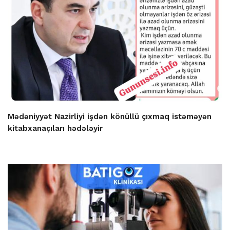
Mədəniyyət Nazirliyi işdən könüllü çıxmaq istəməyən
kitabxanaçıları hədələyir