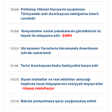
Politoloq: Hikmət Hacıyevin açıqlaması
16:09
Türkiyədəki anti-Azərbaycan təbliğatına tutarlı
cavabdır
Yeniyetmələr sosial şəbəkələrdə gördüklərini öz
15:56
həyatı ilə müqayisə edir
-ŞƏRH
Ukraynanın Yaroslavla hücumunda Amerikanın
15:53
iştirakı aşkarlanıb
Tarixi Azərbaycan klubu fəaliyyətini bərpa edir
15:40
Siyasi islahatlar və real addımlar atılacağı
15:35
təqdirdə insan hüquqlarının vəziyyəti dəyişə bilər
- Hüquq müdafiəçisi
Bakıda yeniyetməyə qarşı soyğunçuluq edildi
15:19