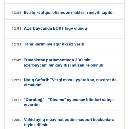
Ev alqı-satqısı ofisindən maklerin meyiti tapıldı
13:05
Azərbaycanda BOKT ləğv olundu
12:53
Tahir Kərimliyə ağır itki üz verib
12:51
Ermənistan parlamentində 300 min
12:42
azərbaycanlının qayıdışı müzakirə olunub
Natiq Cəfərli: “Vergi məsuliyyətdirsə, nəzarət də
12:27
olmalıdır”
“Qarabağ” – “Dinamo” oyununun biletləri satışa
12:17
çıxarıldı
Vahid aylıq müavinət bütün məcburi köçkünlərə
12:02
təyin edilmir