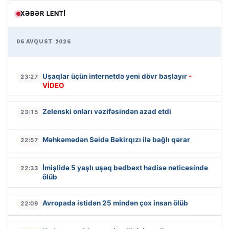
XƏBƏR LENTI
06 AVQUST 2026
Uşaqlar üçün internetdə yeni dövr başlayır
-
23:27
VİDEO
Zelenski onları vəzifəsindən azad etdi
23:15
Məhkəmədən Səidə Bəkirqızı ilə bağlı qərar
22:57
İmişlidə 5 yaşlı uşaq bədbəxt hadisə nəticəsində
22:33
ölüb
Avropada istidən 25 mindən çox insan ölüb
22:09