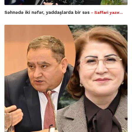
Səhnədə iki nəfər, yaddaşlarda bir səs
- Saffari yazır…