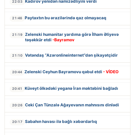
Kadırov yenidən namizədliyini verdi
22:03
Paytaxtın bu ərazilərində qaz olmayacaq
21:46
Zelenski humanitar yardıma görə İlham Əliyevə
21:19
təşəkkür etdi
-Bayramov
Vətəndaş “Azəronlineinternet”dən şikayətçidir
21:10
Zelenski Ceyhun Bayramovu qəbul etdi
- VİDEO
20:44
Küveyt ölkədəki yeganə İran məktəbini bağladı
20:41
Ceki Çan Tünzalə Ağayevanın mahnısını dinlədi
20:26
Sabahın havası ilə bağlı xəbərdarlıq
20:17