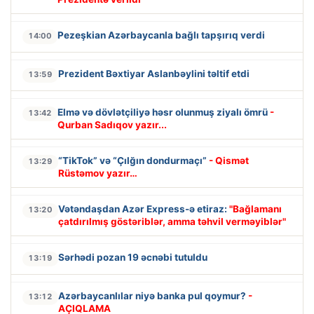
Pezeşkian Azərbaycanla bağlı tapşırıq verdi
14:00
Prezident Bəxtiyar Aslanbəylini təltif etdi
13:59
Elmə və dövlətçiliyə həsr olunmuş ziyalı ömrü
-
13:42
Qurban Sadıqov yazır...
“TikTok” və “Çılğın dondurmaçı”
- Qismət
13:29
Rüstəmov yazır…
Vətəndaşdan Azər Express-ə etiraz:
"Bağlamanı
13:20
çatdırılmış göstəriblər, amma təhvil verməyiblər"
Sərhədi pozan 19 əcnəbi tutuldu
13:19
Azərbaycanlılar niyə banka pul qoymur?
-
13:12
AÇIQLAMA