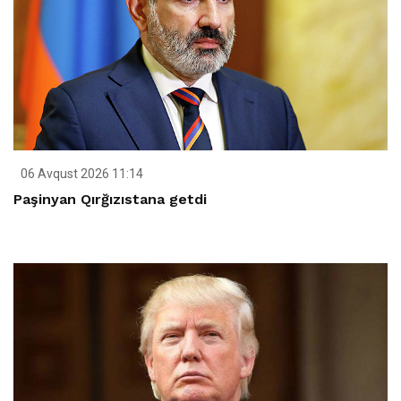
06 Avqust 2026 11:14
Paşinyan Qırğızıstana getdi