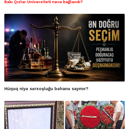
Bakı Qızlar Universiteti necə bağlandı?
Hüquq niyə sərxoşluğu bəhanə saymır?