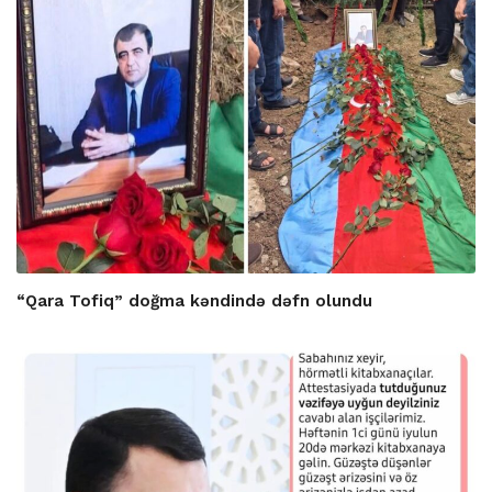
“Qara Tofiq” doğma kəndində dəfn olundu