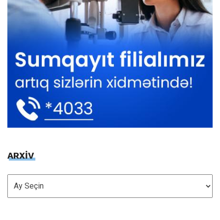
ARXİV
ARXİV