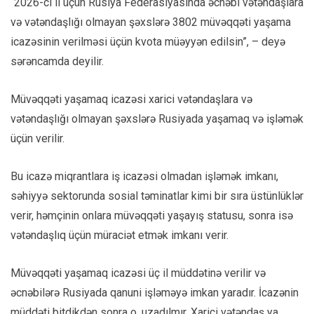
“2026-cı il üçün Rusiya Federasiyasında əcnəbi vətəndaşlara
və vətəndaşlığı olmayan şəxslərə 3802 müvəqqəti yaşama
icazəsinin verilməsi üçün kvota müəyyən edilsin”, – deyə
sərəncamda deyilir.
Müvəqqəti yaşamaq icazəsi xarici vətəndaşlara və
vətəndaşlığı olmayan şəxslərə Rusiyada yaşamaq və işləmək
üçün verilir.
Bu icazə miqrantlara iş icazəsi olmadan işləmək imkanı,
səhiyyə sektorunda sosial təminatlar kimi bir sıra üstünlüklər
verir, həmçinin onlara müvəqqəti yaşayış statusu, sonra isə
vətəndaşlıq üçün müraciət etmək imkanı verir.
Müvəqqəti yaşamaq icazəsi üç il müddətinə verilir və
əcnəbilərə Rusiyada qanuni işləməyə imkan yaradır. İcazənin
müddəti bitdikdən sonra o, uzadılmır. Xarici vətəndaş ya