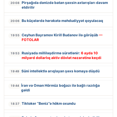
Pirşağıda dənizdə batan şəxsin axtarışları davam
20:08
etdirilir
Bu küçələrdə hərəkətə məhdudiyyət qoyulacaq
20:06
Ceyhun Bayramov Kirill Budanov ilə görüşüb
—
19:55
FOTOLAR
Rusiyada milliləşdirmə sürətlənir:
6 ayda 10
19:53
milyard dollarlıq aktiv dövlət nəzarətinə keçdi
Süni intellektlə arıqlayan şəxs komaya düşdü
19:49
İran və Oman Hörmüz boğazı ilə bağlı razılığa
19:44
gəldi
Tiktoker “Beniz”ə hökm oxundu
18:37