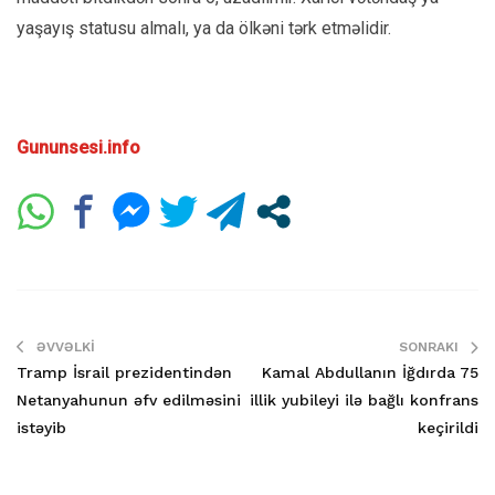
yaşayış statusu almalı, ya da ölkəni tərk etməlidir.
Gununsesi.info
ƏVVƏLKI
SONRAKI
Tramp İsrail prezidentindən
Kamal Abdullanın İğdırda 75
Netanyahunun əfv edilməsini
illik yubileyi ilə bağlı konfrans
istəyib
keçirildi