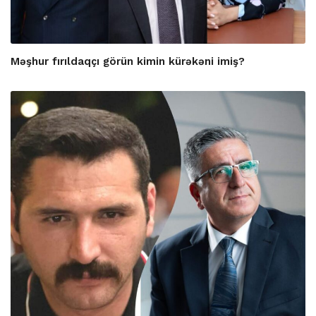
Məşhur fırıldaqçı görün kimin kürəkəni imiş?