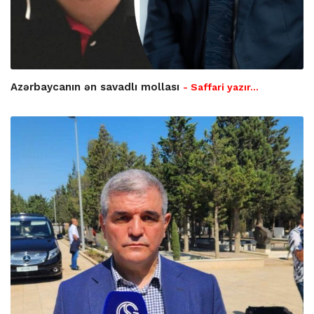
Azərbaycanın ən savadlı mollası
- Saffari yazır…