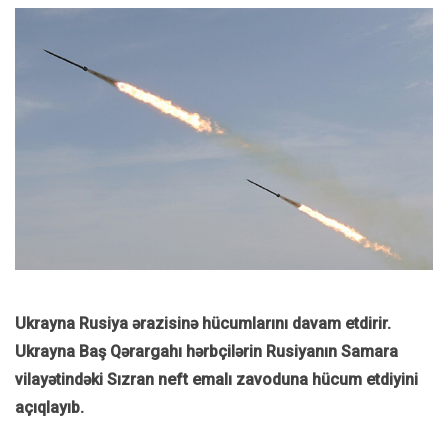
Ukrayna Rusiya ərazisinə hücumlarını davam etdirir.
Ukrayna Baş Qərargahı hərbçilərin Rusiyanın Samara
vilayətindəki Sızran neft emalı zavoduna hücum etdiyini
açıqlayıb.