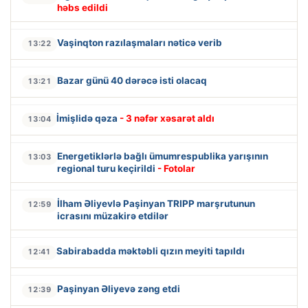
həbs edildi
Vaşinqton razılaşmaları nəticə verib
13:22
Bazar günü 40 dərəcə isti olacaq
13:21
İmişlidə qəza
- 3 nəfər xəsarət aldı
13:04
Energetiklərlə bağlı ümumrespublika yarışının
13:03
regional turu keçirildi
- Fotolar
İlham Əliyevlə Paşinyan TRIPP marşrutunun
12:59
icrasını müzakirə etdilər
Sabirabadda məktəbli qızın meyiti tapıldı
12:41
Paşinyan Əliyevə zəng etdi
12:39