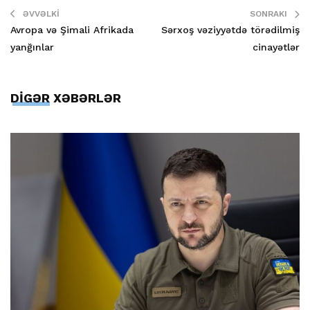
ƏVVƏLKI
SONRAKI
Avropa və Şimali Afrikada
Sərxoş vəziyyətdə törədilmiş
yanğınlar
cinayətlər
DİGƏR XƏBƏRLƏR