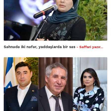
Səhnədə iki nəfər, yaddaşlarda bir səs
- Saffari yazır…