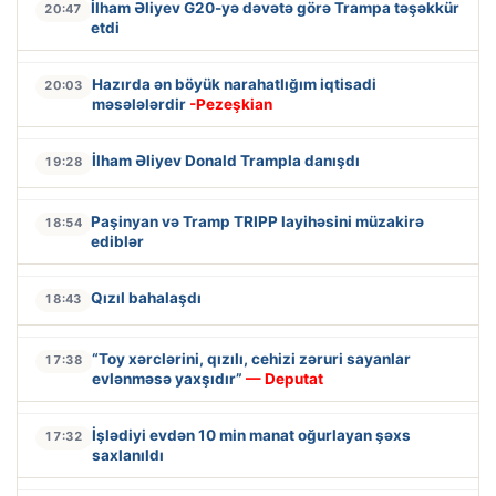
İlham Əliyev G20-yə dəvətə görə Trampa təşəkkür
20:47
etdi
Hazırda ən böyük narahatlığım iqtisadi
20:03
məsələlərdir
-Pezeşkian
İlham Əliyev Donald Trampla danışdı
19:28
Paşinyan və Tramp TRIPP layihəsini müzakirə
18:54
ediblər
Qızıl bahalaşdı
18:43
“Toy xərclərini, qızılı, cehizi zəruri sayanlar
17:38
evlənməsə yaxşıdır”
— Deputat
İşlədiyi evdən 10 min manat oğurlayan şəxs
17:32
saxlanıldı