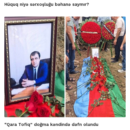
Hüquq niyə sərxoşluğu bəhanə saymır?
“Qara Tofiq” doğma kəndində dəfn olundu