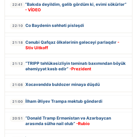
“Bakıda deyildim, gəlib gördüm ki, evimi sökürlər”
22:41
- VİDEO
Co Baydenin səhhəti pisləşdi
22:10
Cənubi Qafqaz ölkələrinin gələcəyi parlaqdır
-
21:18
Stiv Uitkoff
“TRIPP təhlükəsizliyin təminatı baxımından böyük
21:12
əhəmiyyət kəsb edir”
-Prezident
Xocavənddə buldozer minaya düşdü
21:08
İlham Əliyev Trampa məktub göndərdi
21:00
“Donald Tramp Ermənistan və Azərbaycan
20:51
arasında sülhə nail olub”
-Rubio