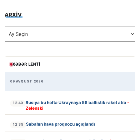
ARXİV
ARXİV
XƏBƏR LENTI
09 AVQUST 2026
Rusiya bu həftə Ukraynaya 56 ballistik raket atıb
-
12:40
Zelenski
Sabahın hava proqnozu açıqlandı
12:35