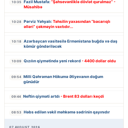
Fazil Mustafa:
“Şahsevənliklə dövlət qurulmaz” -
10:35
Müsahibə
Pərviz Yəhyalı:
Təhsilin yaxasından “bacarıqlı
10:28
əlləri” çəkməyin vaxtıdır...
Azərbaycan vasitəsilə Ermənistana buğda və daş
10:18
kömür göndəriləcək
Qızılın qiymətində yeni rekord
- 4400 dollar oldu
10:09
Milli Qəhrəman Hökumə Əliyevanın doğum
09:54
günüdür
Neftin qiyməti artdı
- Brent 83 dolları keçdi
09:44
Həbs edilən vəkil məhkəmə sədrinin qayınıdır
08:53
07 AVQUST 2026