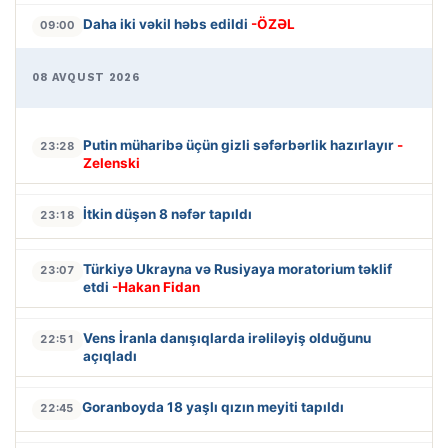
Daha iki vəkil həbs edildi
-ÖZƏL
09:00
08 AVQUST 2026
Putin müharibə üçün gizli səfərbərlik hazırlayır
-
23:28
Zelenski
İtkin düşən 8 nəfər tapıldı
23:18
Türkiyə Ukrayna və Rusiyaya moratorium təklif
23:07
etdi
-Hakan Fidan
Vens İranla danışıqlarda irəliləyiş olduğunu
22:51
açıqladı
Goranboyda 18 yaşlı qızın meyiti tapıldı
22:45