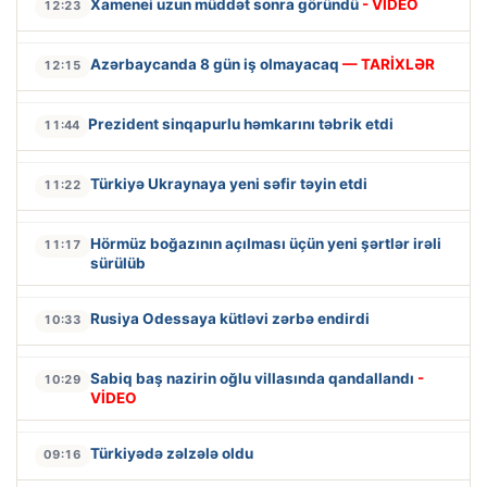
Xamenei uzun müddət sonra göründü
- VİDEO
12:23
Azərbaycanda 8 gün iş olmayacaq
— TARİXLƏR
12:15
Prezident sinqapurlu həmkarını təbrik etdi
11:44
Türkiyə Ukraynaya yeni səfir təyin etdi
11:22
Hörmüz boğazının açılması üçün yeni şərtlər irəli
11:17
sürülüb
Rusiya Odessaya kütləvi zərbə endirdi
10:33
Sabiq baş nazirin oğlu villasında qandallandı
-
10:29
VİDEO
Türkiyədə zəlzələ oldu
09:16