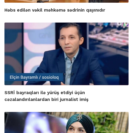
Həbs edilən vəkil məhkəmə sədrinin qayınıdır
SSRİ bayraqları ilə yürüş etdiyi üçün
cəzalandırılanlardan biri jurnalist imiş