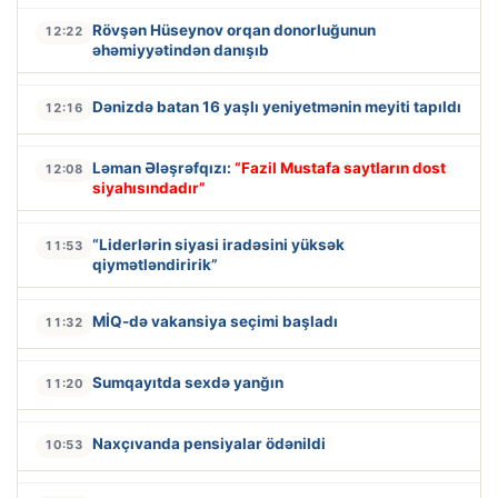
Rövşən Hüseynov orqan donorluğunun
12:22
əhəmiyyətindən danışıb
Dənizdə batan 16 yaşlı yeniyetmənin meyiti tapıldı
12:16
Ləman Ələşrəfqızı:
“Fazil Mustafa saytların dost
12:08
siyahısındadır”
“Liderlərin siyasi iradəsini yüksək
11:53
qiymətləndiririk”
MİQ-də vakansiya seçimi başladı
11:32
Sumqayıtda sexdə yanğın
11:20
Naxçıvanda pensiyalar ödənildi
10:53