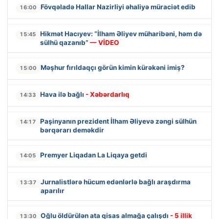
Fövqəladə Hallar Nazirliyi əhaliyə müraciət edib
16:00
Hikmət Hacıyev: “İlham Əliyev müharibəni, həm də
15:45
sülhü qazanıb”
— VİDEO
Məşhur fırıldaqçı görün kimin kürəkəni imiş?
15:00
Hava ilə bağlı
- Xəbərdarlıq
14:33
Paşinyanın prezident İlham Əliyevə zəngi sülhün
14:17
bərqərarı deməkdir
Premyer Liqadan La Liqaya getdi
14:05
Jurnalistlərə hücum edənlərlə bağlı araşdırma
13:37
aparılır
Oğlu öldürülən ata qisas almağa çalışdı
- 5 illik
13:30