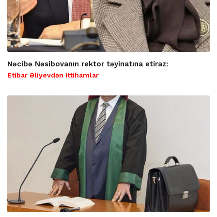
Nəcibə Nəsibovanın rektor təyinatına etiraz:
Etibar Əliyevdən ittihamlar