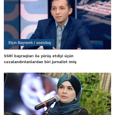
SSRİ bayraqları ilə yürüş etdiyi üçün
cəzalandırılanlardan biri jurnalist imiş