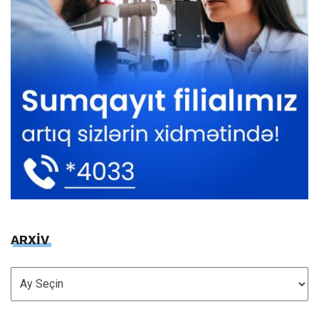
ARXİV
ARXİV