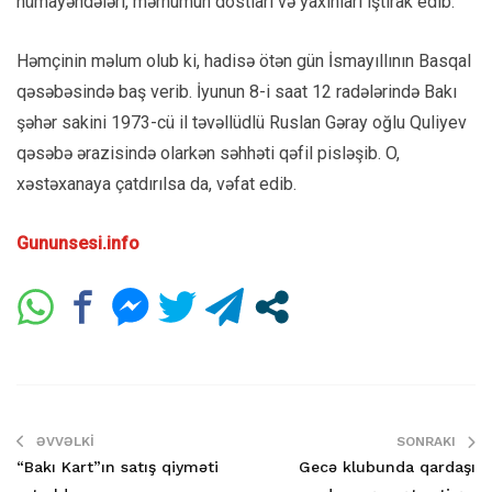
nümayəndələri, mərhumun dostları və yaxınları iştirak edib.
Həmçinin məlum olub ki, hadisə ötən gün İsmayıllının Basqal
qəsəbəsində baş verib. İyunun 8-i saat 12 radələrində Bakı
şəhər sakini 1973-cü il təvəllüdlü Ruslan Gəray oğlu Quliyev
qəsəbə ərazisində olarkən səhhəti qəfil pisləşib. O,
xəstəxanaya çatdırılsa da, vəfat edib.
Gununsesi.info
ƏVVƏLKI
SONRAKI
“Bakı Kart”ın satış qiyməti
Gecə klubunda qardaşı