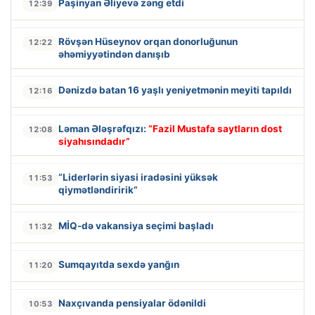
Paşinyan Əliyevə zəng etdi
12:39
Rövşən Hüseynov orqan donorluğunun
12:22
əhəmiyyətindən danışıb
Dənizdə batan 16 yaşlı yeniyetmənin meyiti tapıldı
12:16
Ləman Ələşrəfqızı:
“Fazil Mustafa saytların dost
12:08
siyahısındadır”
“Liderlərin siyasi iradəsini yüksək
11:53
qiymətləndiririk”
MİQ-də vakansiya seçimi başladı
11:32
Sumqayıtda sexdə yanğın
11:20
Naxçıvanda pensiyalar ödənildi
10:53