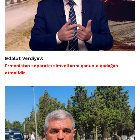
Ədalət Verdiyev:
Ermənistan separatçı simvollarını qanunla qadağan
etməlidir