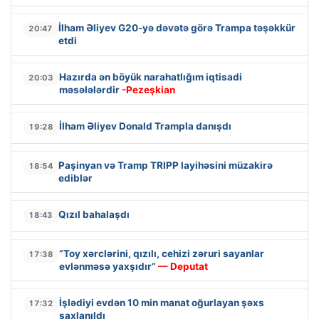
İlham Əliyev G20-yə dəvətə görə Trampa təşəkkür
20:47
etdi
Hazırda ən böyük narahatlığım iqtisadi
20:03
məsələlərdir
-Pezeşkian
İlham Əliyev Donald Trampla danışdı
19:28
Paşinyan və Tramp TRIPP layihəsini müzakirə
18:54
ediblər
Qızıl bahalaşdı
18:43
“Toy xərclərini, qızılı, cehizi zəruri sayanlar
17:38
evlənməsə yaxşıdır”
— Deputat
İşlədiyi evdən 10 min manat oğurlayan şəxs
17:32
saxlanıldı