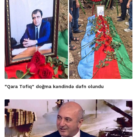
“Qara Tofiq” doğma kəndində dəfn olundu