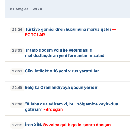
07 AVQUST 2026
Türkiyə gəmisi dron hücumuna məruz qaldı
—
23:26
FOTOLAR
Tramp doğum yolu ilə vətəndaşlığı
23:03
məhdudlaşdıran yeni fərmanlar imzaladı
Süni intllektlə 16 yeni virus yaratdılar
22:57
Belçika Qrenlandiyaya qoşun yeridir
22:49
“Allaha dua edirəm ki, bu, bölgəmizə xeyir-dua
22:36
gətirsin”
-Ərdoğan
İran XİN:
Əvvəlcə qalib gəlin, sonra danışın
22:15