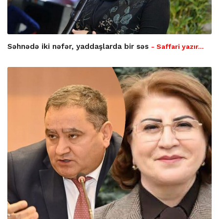
Səhnədə iki nəfər, yaddaşlarda bir səs
- Saffari yazır…