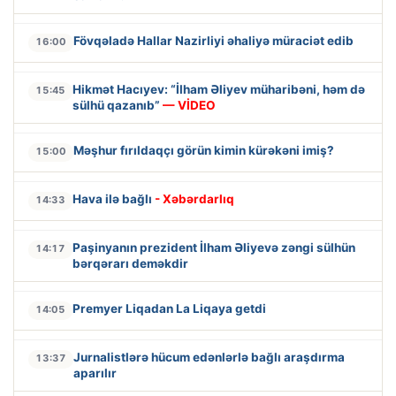
Fövqəladə Hallar Nazirliyi əhaliyə müraciət edib
16:00
Hikmət Hacıyev: “İlham Əliyev müharibəni, həm də
15:45
sülhü qazanıb”
— VİDEO
Məşhur fırıldaqçı görün kimin kürəkəni imiş?
15:00
Hava ilə bağlı
- Xəbərdarlıq
14:33
Paşinyanın prezident İlham Əliyevə zəngi sülhün
14:17
bərqərarı deməkdir
Premyer Liqadan La Liqaya getdi
14:05
Jurnalistlərə hücum edənlərlə bağlı araşdırma
13:37
aparılır