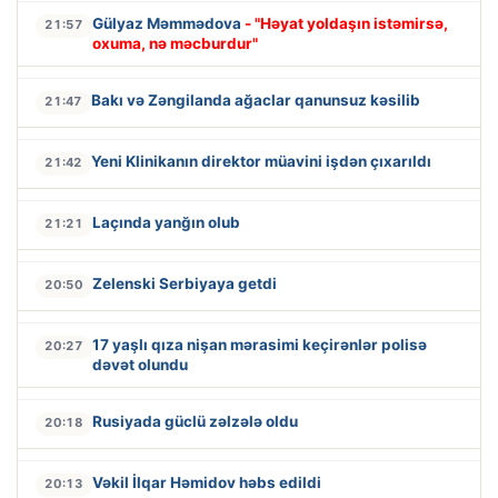
Gülyaz Məmmədova
- "Həyat yoldaşın istəmirsə,
21:57
oxuma, nə məcburdur"
Bakı və Zəngilanda ağaclar qanunsuz kəsilib
21:47
Yeni Klinikanın direktor müavini işdən çıxarıldı
21:42
Laçında yanğın olub
21:21
Zelenski Serbiyaya getdi
20:50
17 yaşlı qıza nişan mərasimi keçirənlər polisə
20:27
dəvət olundu
Rusiyada güclü zəlzələ oldu
20:18
Vəkil İlqar Həmidov həbs edildi
20:13