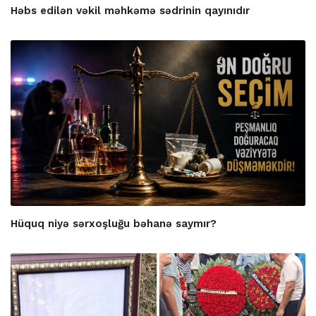
Həbs edilən vəkil məhkəmə sədrinin qayınıdır
Hüquq niyə sərxoşluğu bəhanə saymır?