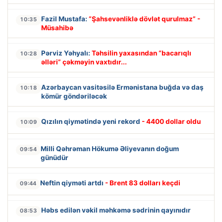
Fazil Mustafa:
“Şahsevənliklə dövlət qurulmaz” -
10:35
Müsahibə
Pərviz Yəhyalı:
Təhsilin yaxasından “bacarıqlı
10:28
əlləri” çəkməyin vaxtıdır...
Azərbaycan vasitəsilə Ermənistana buğda və daş
10:18
kömür göndəriləcək
Qızılın qiymətində yeni rekord
- 4400 dollar oldu
10:09
Milli Qəhrəman Hökumə Əliyevanın doğum
09:54
günüdür
Neftin qiyməti artdı
- Brent 83 dolları keçdi
09:44
Həbs edilən vəkil məhkəmə sədrinin qayınıdır
08:53