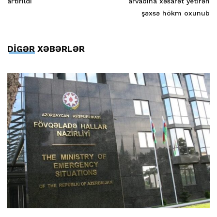
artırıldı
arvadına xəsarət yetirən
şəxsə hökm oxunub
DİGƏR XƏBƏRLƏR