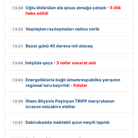
Oğlu öldürülən ata qisas almağa çalışdı
- 5 illik
13:30
həbs edildi
Vaşinqton razılaşmaları nəticə verib
13:22
Bazar günü 40 dərəcə isti olacaq
13:21
İmişlidə qəza
- 3 nəfər xəsarət aldı
13:04
Energetiklərlə bağlı ümumrespublika yarışının
13:03
regional turu keçirildi
- Fotolar
İlham Əliyevlə Paşinyan TRIPP marşrutunun
12:59
icrasını müzakirə etdilər
Sabirabadda məktəbli qızın meyiti tapıldı
12:41