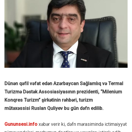
Dünən qəfil vəfat edən Azərbaycan Sağlamlıq və Termal
Turizmə Dəstək Assosiasiyasının prezidenti, “Milenium
Konqres Turizm” şirkətinin rəhbəri, turizm
mütəxəssisi Ruslan Quliyev bu gün dəfn edilib.
Gununsesi.info
xəbər verir ki, dəfn mərasimində ictimaiyyət