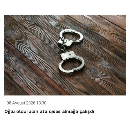
08 Avqust 2026 13:30
Oğlu öldürülən ata qisas almağa çalışdı