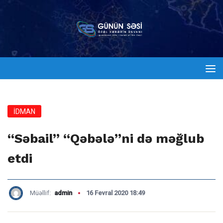
İDMAN
“Səbail” “Qəbələ”ni də məğlub
etdi
Müəllif:
admin
16 Fevral 2020 18:49