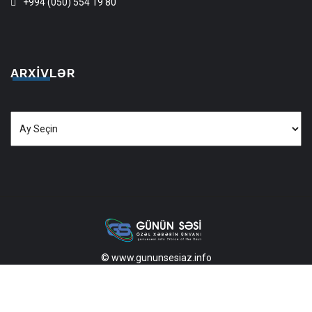
+994 (050) 554 19 80
ARXIVLƏR
Arxivlər
© www.gununsesiaz.info
2013—2026 Məlumatdan istifadə etdikdə istinad mütləqdir