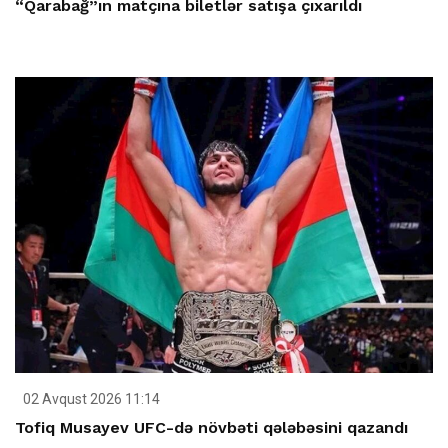
“Qarabağ”ın matçına biletlər satışa çıxarıldı
02 Avqust 2026 11:14
Tofiq Musayev UFC-də növbəti qələbəsini qazandı