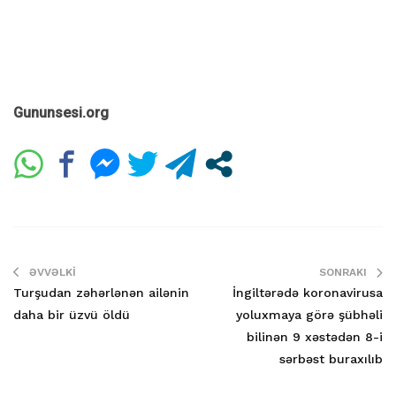
Gununsesi.org
ƏVVƏLKI
SONRAKI
Turşudan zəhərlənən ailənin
İngiltərədə koronavirusa
daha bir üzvü öldü
yoluxmaya görə şübhəli
bilinən 9 xəstədən 8-i
sərbəst buraxılıb