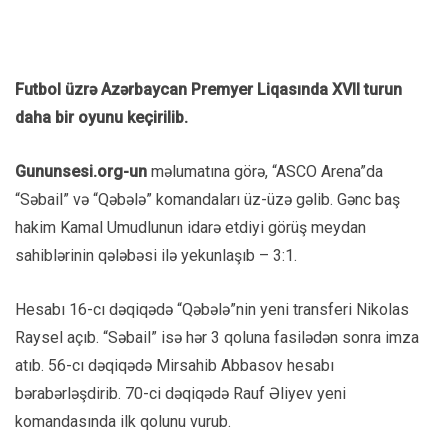
Futbol üzrə Azərbaycan Premyer Liqasında XVII turun
daha bir oyunu keçirilib.
Gununsesi.org-un
məlumatına görə, “ASCO Arena”da
“Səbail” və “Qəbələ” komandaları üz-üzə gəlib. Gənc baş
hakim Kamal Umudlunun idarə etdiyi görüş meydan
sahiblərinin qələbəsi ilə yekunlaşıb – 3:1.
Hesabı 16-cı dəqiqədə “Qəbələ”nin yeni transferi Nikolas
Raysel açıb. “Səbail” isə hər 3 qoluna fasilədən sonra imza
atıb. 56-cı dəqiqədə Mirsahib Abbasov hesabı
bərabərləşdirib. 70-ci dəqiqədə Rauf Əliyev yeni
komandasında ilk qolunu vurub.