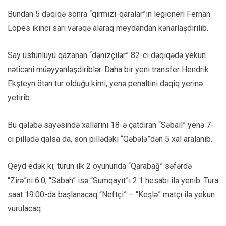
Bundan 5 dəqiqə sonra “qırmızı-qaralar”ın legioneri Fernan
Lopes ikinci sarı vərəqə alaraq meydandan kənarlaşdırılıb.
Say üstünlüyü qazanan “dənizçilər” 82-ci dəqiqədə yekun
nəticəni müəyyənləşdiriblər. Daha bir yeni transfer Hendrik
Ekşteyn ötən tur olduğu kimi, yenə penaltini dəqiq yerinə
yetirib.
Bu qələbə sayəsində xallarını 18-ə çatdıran “Səbail” yenə 7-
ci pillədə qalsa da, son pillədəki “Qəbələ”dən 5 xal aralanıb.
Qeyd edək ki, turun ilk 2 oyununda “Qarabağ” səfərdə
“Zirə”ni 6:0, “Sabah” isə “Sumqayıt”ı 2:1 hesabı ilə yenib. Tura
saat 19:00-da başlanacaq “Neftçi” – “Keşlə” matçı ilə yekun
vurulacaq.