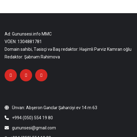
Ad: Gununsesi.info MMC
VÖEN: 1304881781
Domain sahibi, Təsisçi və Baş redaktor: Həşimli Pərviz Kamran oğlu
Redaktor: Şəbnəm Rəhimova
Ünvan: Abşeron Gənclər Şəhərciyi ev 14 m 63
+994 (050) 554 19 80
gununsesi@gmail.com