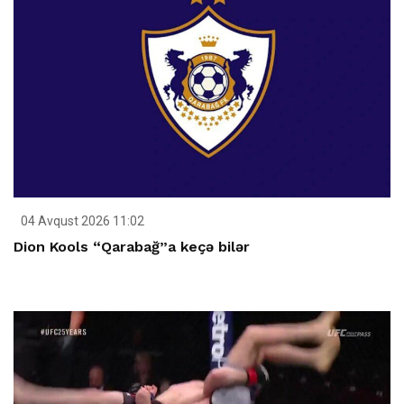
04 Avqust 2026 11:02
Dion Kools “Qarabağ”a keçə bilər