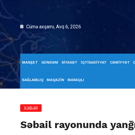
Cümə axşamı, Avq 6, 2026
MANŞET
GÜNDƏM
SİYASƏT
İQTİSADİYYAT
CƏMİYYƏT
SAĞLAMLIQ
MAQAZİN
MARAQLI
XƏBƏR
Səbail rayonunda yanğı