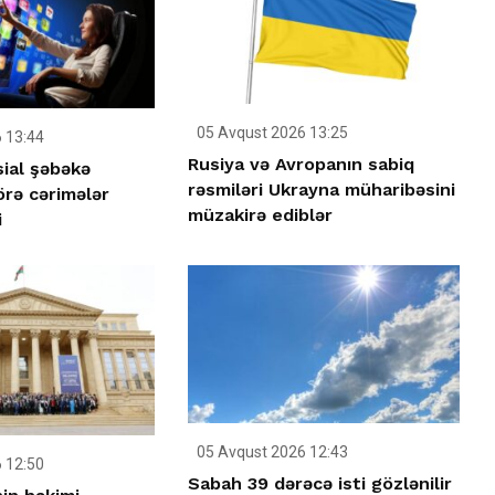
05 Avqust 2026 13:25
 13:44
Rusiya və Avropanın sabiq
sial şəbəkə
rəsmiləri Ukrayna müharibəsini
örə cərimələr
müzakirə ediblər
i
05 Avqust 2026 12:43
 12:50
Sabah 39 dərəcə isti gözlənilir