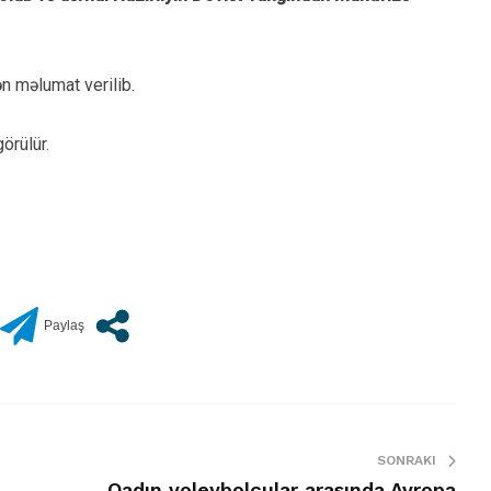
 məlumat verilib.
örülür.
SONRAKI
Qadın voleybolçular arasında Avropa