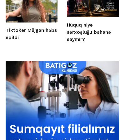
Hüquq niyə
Tiktoker Müjgan həbs
sərxoşluğu bəhanə
edildi
saymır?