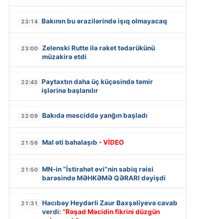
Bakının bu ərazilərində işıq olmayacaq
23:14
Zelenski Rutte ilə raket tədarükünü
23:00
müzakirə etdi
Paytaxtın daha üç küçəsində təmir
22:43
işlərinə başlanılır
Bakıda məsciddə yanğın başladı
22:09
Mal əti bahalaşıb
- VİDEO
21:56
MN-in “İstirahət evi”nin sabiq rəisi
21:50
barəsində MƏHKƏMƏ QƏRARI dəyişdi
Hacıbəy Heydərli Zaur Baxşəliyevə cavab
21:31
verdi:
“Rəşad Məcidin fikrini düzgün