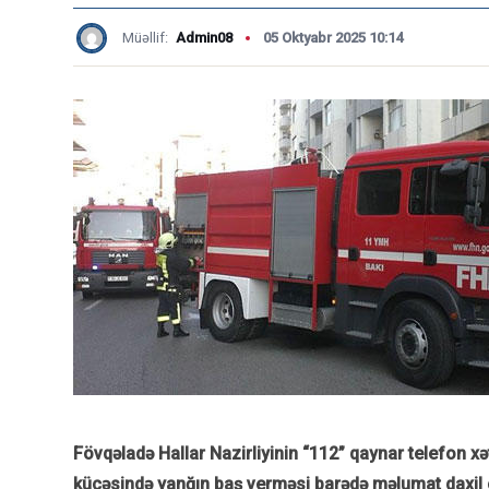
Müəllif:
Admin08
05 Oktyabr 2025 10:14
Fövqəladə Hallar Nazirliyinin “112” qaynar telefon xə
küçəsində yanğın baş verməsi barədə məlumat daxil 