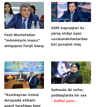
SSRİ bayraqları ilə
yürüş etdiyi üçün
Fazil Mustafadan
cəzalandırılanlardan
“möminlərin inancı”
biri jurnalist imiş
anlayışına fərqli baxış
Səhnədə iki nəfər,
“Azərbaycan özünü
yaddaşlarda bir səs
Avropada etibarlı
- Saffari yazır…
enerji tərəfdaşı kimi