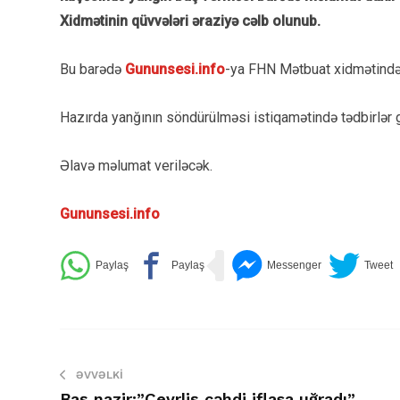
Xidmətinin qüvvələri əraziyə cəlb olunub.
Bu barədə
Gununsesi.info
-ya FHN Mətbuat xidmətindən
Hazırda yanğının söndürülməsi istiqamətində tədbirlər g
Əlavə məlumat veriləcək.
Gununsesi.info
ƏVVƏLKI
Baş nazir:”Çevrliş cəhdi iflasa uğradı”