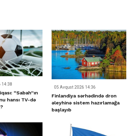
 14:38
05 Avqust 2026 14:36
iqası: “Sabah”ın
Finlandiya sərhədində dron
nu hansı TV-də
əleyhinə sistem hazırlamağa
q?
başlayıb