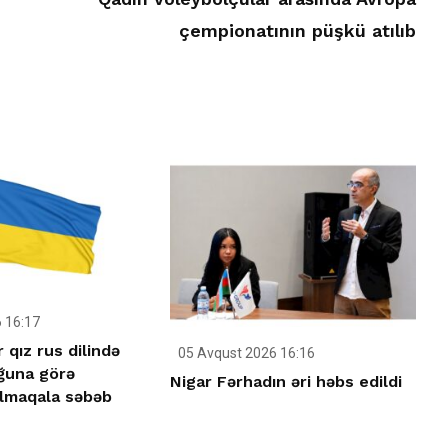
çempionatının püşkü atılıb
 16:17
 qız rus dilində
05 Avqust 2026 16:16
ğuna görə
Nigar Fərhadın əri həbs edildi
almaqala səbəb