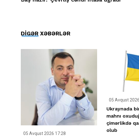
DİGƏR XƏBƏRLƏR
05 Avqust 2026
Ukraynada bir
mahnı oxudu
çimərlikdə q
olub
05 Avqust 2026 17:28