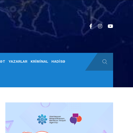
YƏT
YAZARLAR
KRİMİNAL
HADİSƏ