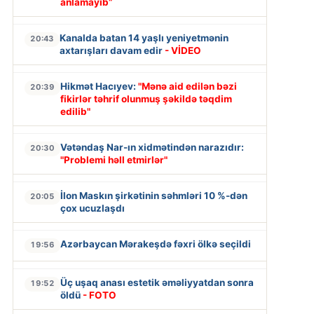
anlamayıb”
Kanalda batan 14 yaşlı yeniyetmənin
20:43
axtarışları davam edir
- VİDEO
Hikmət Hacıyev:
"Mənə aid edilən bəzi
20:39
fikirlər təhrif olunmuş şəkildə təqdim
edilib"
Vətəndaş Nar-ın xidmətindən narazıdır:
20:30
"Problemi həll etmirlər"
İlon Maskın şirkətinin səhmləri 10 %-dən
20:05
çox ucuzlaşdı
Azərbaycan Mərakeşdə fəxri ölkə seçildi
19:56
Üç uşaq anası estetik əməliyyatdan sonra
19:52
öldü
- FOTO