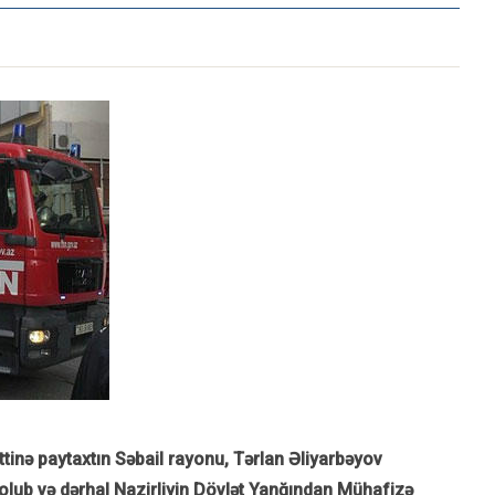
ttinə paytaxtın Səbail rayonu, Tərlan Əliyarbəyov
olub və dərhal Nazirliyin Dövlət Yanğından Mühafizə