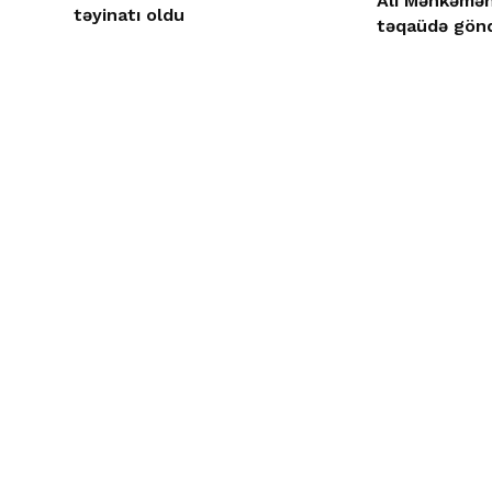
Ali Məhkəmən
təyinatı oldu
təqaüdə gönd