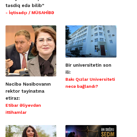
təsdiq edə bilib”
- İqtisadçı / MÜSAHİBƏ
Bir universitetin son
ili:
Bakı Qızlar Universiteti
Nəcibə Nəsibovanın
necə bağlandı?
rektor təyinatına
etiraz:
Etibar Əliyevdən
ittihamlar