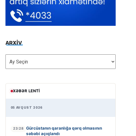
ARXİV
ARXİV
XƏBƏR LENTI
05 AVQUST 2026
Gürcüstanın qaranlığa qərq olmasının
23:28
səbəbi açıqlandı