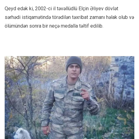
Qeyd edək ki, 2002-ci il təvəllüdlü Elçin Əliyev dövlət
sərhədi istiqamətində törədilən təxribat zamanı həlak olub və
ölümündən sonra bir neçə medalla təltif edilib.