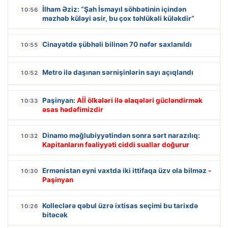
İlham Əziz: “Şah İsmayıl söhbətinin içindən
10:56
məzhəb küləyi əsir, bu çox təhlükəli küləkdir”
Cinayətdə şübhəli bilinən 70 nəfər saxlanıldı
10:55
Metro ilə daşınan sərnişinlərin sayı açıqlandı
10:52
Paşinyan:
Aİİ ölkələri ilə əlaqələri gücləndirmək
10:33
əsas hədəfimizdir
Dinamo məğlubiyyətindən sonra sərt narazılıq:
10:32
Kapitanların fəaliyyəti ciddi suallar doğurur
Ermənistan eyni vaxtda iki ittifaqa üzv ola bilməz
-
10:30
Paşinyan
Kolleclərə qəbul üzrə ixtisas seçimi bu tarixdə
10:26
bitəcək