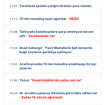
Zərdabda qəsdən yanğın törədən şəxs tutuldu
11:27
70 min manatlıq naqil oğurladı
- VİDEO
11:11
Türkiyədə bələdiyyələrə qarşı əməliyyat davam
11:06
edir
- Saxlanılanlar var
Əsəd Cahangir: “Fazil Mustafanın Şah İsmayılla
11:04
bağlı sözlərini qəribliyə salmayın”
Azərbaycanda 10 min manatlıq əməkhaqqı ilə işçi
11:01
axtarılır
Yazıçı:
“Qəzet köşklərinin yalnız adı var”
11:00
Ər-arvadın yanaraq ölməsinə görə həbs edilən var
10:58
- Evdən 15 min də oğurlanıb