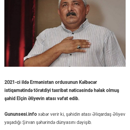
2021-ci ildə Ermənistan ordusunun Kəlbəcər
istiqamətində törətdiyi təxribat nəticəsində həlak olmuş
şəhid Elçin Əliyevin atası vəfat edib.
Gununsesi.info
xəbər verir ki, şəhidin atası Əliqardaş Əliyev
yaşadığı Şirvan şəhərində dünyasını dəyişib.