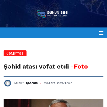
CƏMİYYƏT
Şəhid atası vəfat etdi
-Foto
Müəllif:
Şəbnəm
23 Aprel 2025 17:57