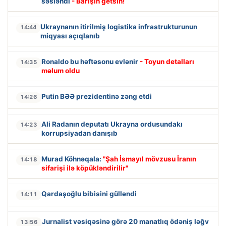
səsləndi
- Barışın getsin!
Ukraynanın itirilmiş logistika infrastrukturunun
14:44
miqyası açıqlanıb
Ronaldo bu həftəsonu evlənir
- Toyun detalları
14:35
məlum oldu
Putin BƏƏ prezidentinə zəng etdi
14:26
Ali Radanın deputatı Ukrayna ordusundakı
14:23
korrupsiyadan danışıb
Murad Köhnəqala:
"Şah İsmayıl mövzusu İranın
14:18
sifarişi ilə köpükləndirilir"
Qardaşoğlu bibisini gülləndi
14:11
Jurnalist vəsiqəsinə görə 20 manatlıq ödəniş ləğv
13:56