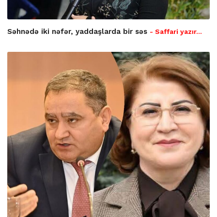
Səhnədə iki nəfər, yaddaşlarda bir səs
- Saffari yazır…