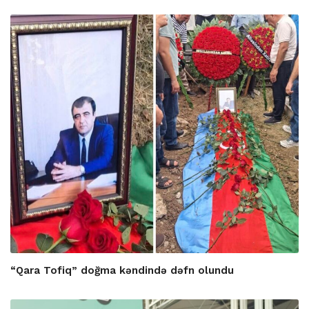
“Qara Tofiq” doğma kəndində dəfn olundu