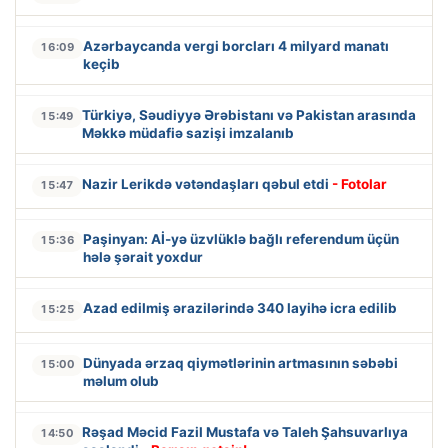
Azərbaycanda vergi borcları 4 milyard manatı
16:09
keçib
Türkiyə, Səudiyyə Ərəbistanı və Pakistan arasında
15:49
Məkkə müdafiə sazişi imzalanıb
Nazir Lerikdə vətəndaşları qəbul etdi
- Fotolar
15:47
Paşinyan: Aİ-yə üzvlüklə bağlı referendum üçün
15:36
hələ şərait yoxdur
Azad edilmiş ərazilərində 340 layihə icra edilib
15:25
Dünyada ərzaq qiymətlərinin artmasının səbəbi
15:00
məlum olub
Rəşad Məcid Fazil Mustafa və Taleh Şahsuvarlıya
14:50