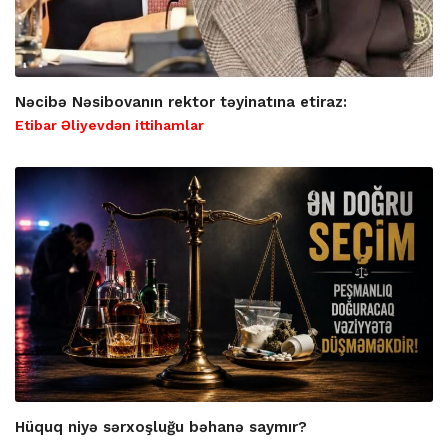
Nəcibə Nəsibovanın rektor təyinatına etiraz:
Etibar Əliyevdən ittihamlar
Hüquq niyə sərxoşluğu bəhanə saymır?