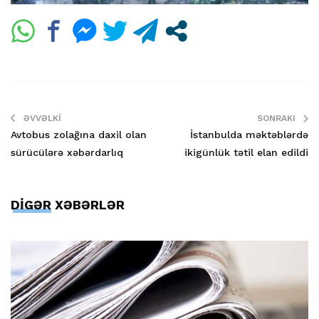
ƏVVƏLKI
SONRAKI
Avtobus zolağına daxil olan
İstanbulda məktəblərdə
sürücülərə xəbərdarlıq
ikigünlük tətil elan edildi
DİGƏR XƏBƏRLƏR