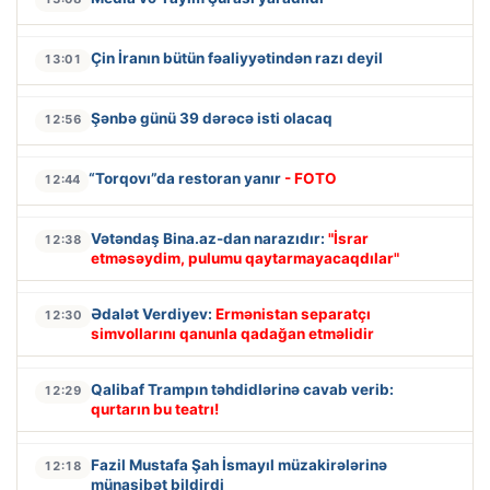
Çin İranın bütün fəaliyyətindən razı deyil
13:01
Şənbə günü 39 dərəcə isti olacaq
12:56
“Torqovı”da restoran yanır
- FOTO
12:44
Vətəndaş Bina.az-dan narazıdır:
"İsrar
12:38
etməsəydim, pulumu qaytarmayacaqdılar"
Ədalət Verdiyev:
Ermənistan separatçı
12:30
simvollarını qanunla qadağan etməlidir
Qalibaf Trampın təhdidlərinə cavab verib:
12:29
qurtarın bu teatrı!
Fazil Mustafa Şah İsmayıl müzakirələrinə
12:18
münasibət bildirdi