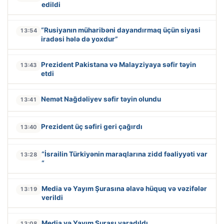
edildi
“Rusiyanın müharibəni dayandırmaq üçün siyasi
13:54
iradəsi hələ də yoxdur”
Prezident Pakistana və Malayziyaya səfir təyin
13:43
etdi
Nemət Nağdəliyev səfir təyin olundu
13:41
Prezident üç səfiri geri çağırdı
13:40
“İsrailin Türkiyənin maraqlarına zidd fəaliyyəti var
13:28
“
Media və Yayım Şurasına əlavə hüquq və vəzifələr
13:19
verildi
Media və Yayım Şurası yaradıldı
13:08