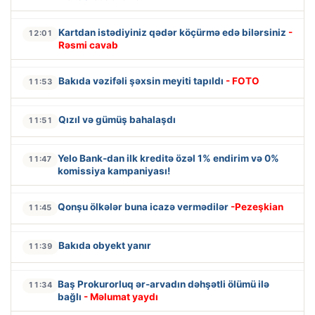
Kartdan istədiyiniz qədər köçürmə edə bilərsiniz
-
12:01
Rəsmi cavab
Bakıda vəzifəli şəxsin meyiti tapıldı
- FOTO
11:53
Qızıl və gümüş bahalaşdı
11:51
Yelo Bank-dan ilk kreditə özəl 1% endirim və 0%
11:47
komissiya kampaniyası!
Qonşu ölkələr buna icazə vermədilər
-Pezeşkian
11:45
Bakıda obyekt yanır
11:39
Baş Prokurorluq ər-arvadın dəhşətli ölümü ilə
11:34
bağlı
- Məlumat yaydı