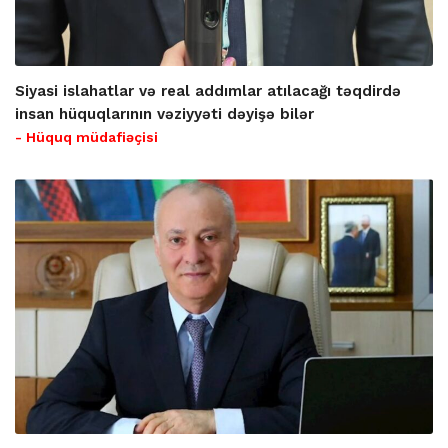
Siyasi islahatlar və real addımlar atılacağı təqdirdə
insan hüquqlarının vəziyyəti dəyişə bilər
- Hüquq müdafiəçisi