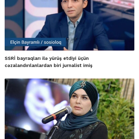
SSRİ bayraqları ilə yürüş etdiyi üçün
cəzalandırılanlardan biri jurnalist imiş