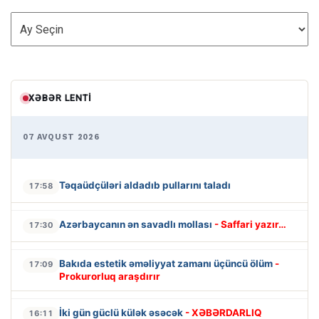
ARXİV
XƏBƏR LENTI
07 AVQUST 2026
Təqaüdçüləri aldadıb pullarını taladı
17:58
Azərbaycanın ən savadlı mollası
- Saffari yazır…
17:30
Bakıda estetik əməliyyat zamanı üçüncü ölüm
-
17:09
Prokurorluq araşdırır
İki gün güclü külək əsəcək
- XƏBƏRDARLIQ
16:11