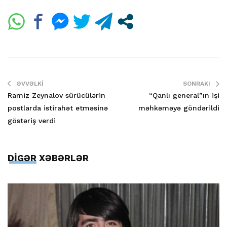
ƏVVƏLKI
SONRAKI
Ramiz Zeynalov sürücülərin
“Qanlı general”ın işi
postlarda istirahət etməsinə
məhkəməyə göndərildi
göstəriş verdi
DİGƏR XƏBƏRLƏR