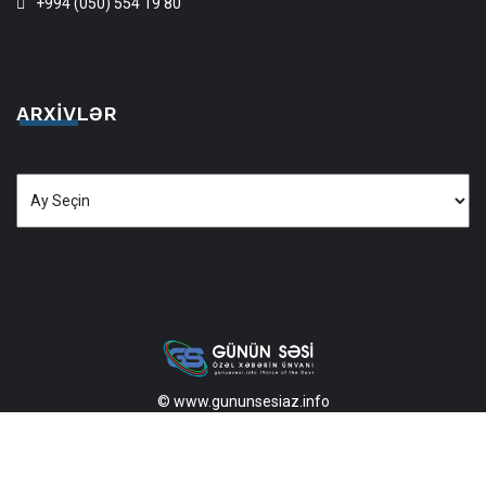
+994 (050) 554 19 80
ARXIVLƏR
Arxivlər
© www.gununsesiaz.info
2013—2026 Məlumatdan istifadə etdikdə istinad mütləqdir