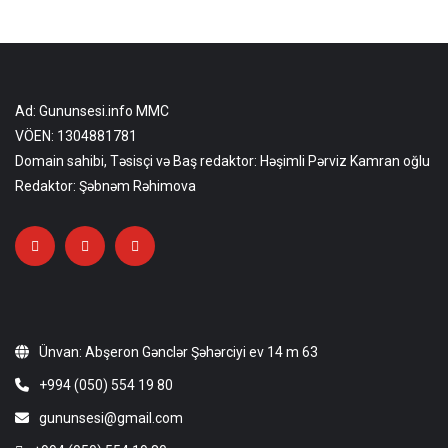
Ad: Gununsesi.info MMC
VÖEN: 1304881781
Domain sahibi, Təsisçi və Baş redaktor: Həşimli Pərviz Kamran oğlu
Redaktor: Şəbnəm Rəhimova
Ünvan: Abşeron Gənclər Şəhərciyi ev 14 m 63
+994 (050) 554 19 80
gununsesi@gmail.com