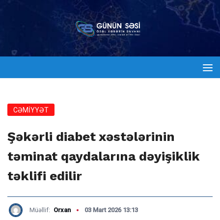
CƏMİYYƏT
Şəkərli diabet xəstələrinin
təminat qaydalarına dəyişiklik
təklifi edilir
Müəllif:
Orxan
03 Mart 2026 13:13