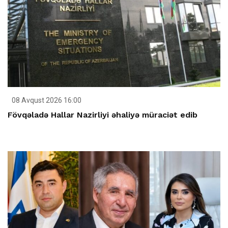
08 Avqust 2026 16:00
Fövqəladə Hallar Nazirliyi əhaliyə müraciət edib