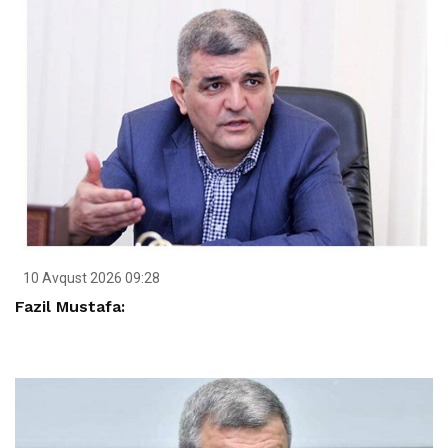
10 Avqust 2026 09:28
Fazil Mustafa: