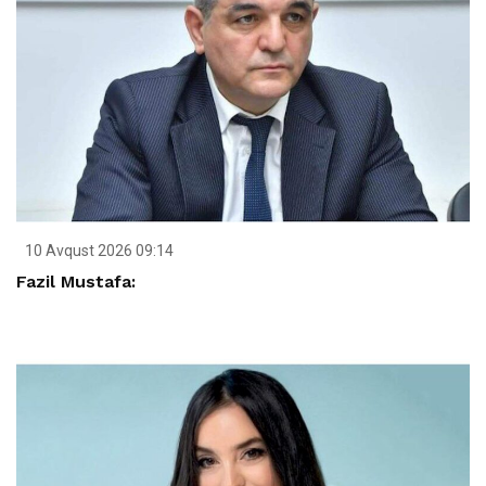
10 Avqust 2026 09:14
Fazil Mustafa: