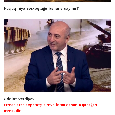
Hüquq niyə sərxoşluğu bəhanə saymır?
Ədalət Verdiyev:
Ermənistan separatçı simvollarını qanunla qadağan
etməlidir