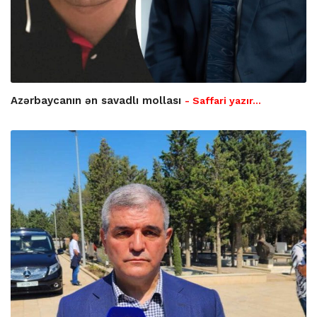
Azərbaycanın ən savadlı mollası
- Saffari yazır…