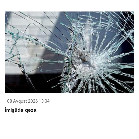
08 Avqust 2026 13:04
İmişlidə qəza