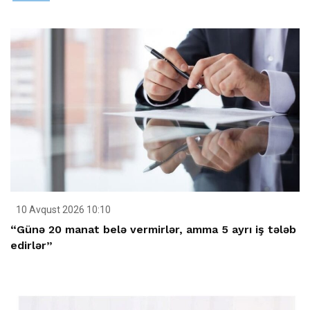
10 Avqust 2026 10:10
“Günə 20 manat belə vermirlər, amma 5 ayrı iş tələb
edirlər”