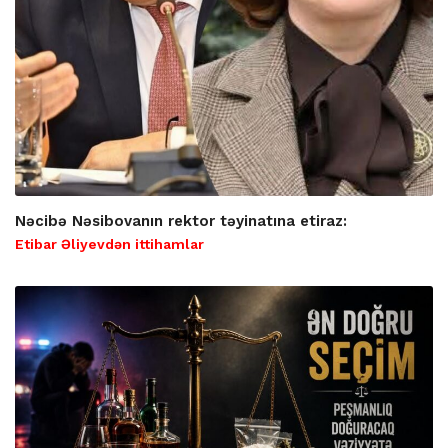
Nəcibə Nəsibovanın rektor təyinatına etiraz:
Etibar Əliyevdən ittihamlar