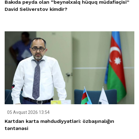
Bakıda peyda olan “beynəlxalq hüquq müdafiəçisi”
David Seliverstov kimdir?
05 Avqust 2026 13:54
Kartdan karta məhdudiyyətləri: özbaşınalığın
təntənəsi