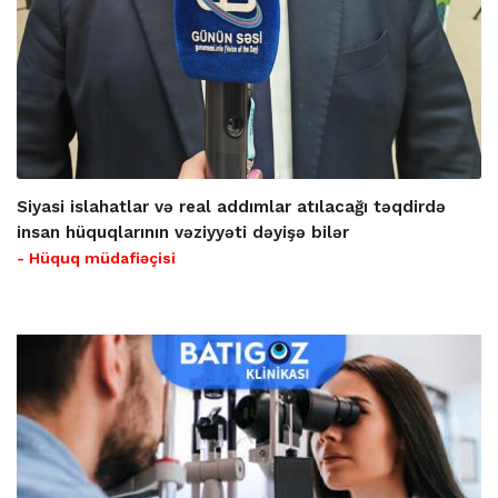
Siyasi islahatlar və real addımlar atılacağı təqdirdə
insan hüquqlarının vəziyyəti dəyişə bilər
- Hüquq müdafiəçisi