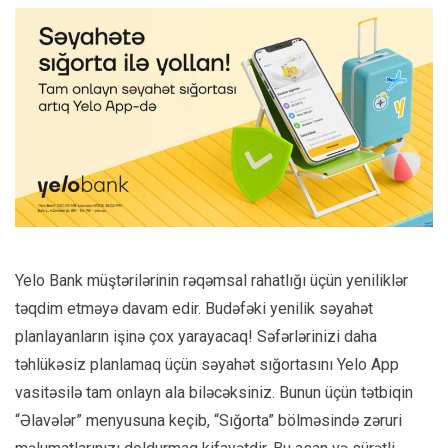
Yelo Bank müştərilərinin rəqəmsal rahatlığı üçün yeniliklər
təqdim etməyə davam edir. Budəfəki yenilik səyahət
planlayanların işinə çox yarayacaq! Səfərlərinizi daha
təhlükəsiz planlamaq üçün səyahət sığortasını Yelo App
vasitəsilə tam onlayn ala biləcəksiniz. Bunun üçün tətbiqin
“Əlavələr” menyusuna keçib, “Sığorta” bölməsində zəruri