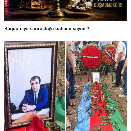
Hüquq niyə sərxoşluğu bəhanə saymır?