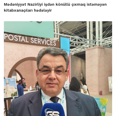
Mədəniyyət Nazirliyi işdən könüllü çıxmaq istəməyən
kitabxanaçıları hədələyir