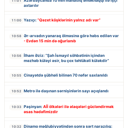
Azərbaycanda 10 min manatlıq əməkhaqqı ilə işçi
11:01
axtarılır
Yazıçı:
“Qəzet köşklərinin yalnız adı var”
11:00
Ər-arvadın yanaraq ölməsinə görə həbs edilən var
10:58
- Evdən 15 min də oğurlanıb
İlham Əziz: “Şah İsmayıl söhbətinin içindən
10:56
məzhəb küləyi əsir, bu çox təhlükəli küləkdir”
Cinayətdə şübhəli bilinən 70 nəfər saxlanıldı
10:55
Metro ilə daşınan sərnişinlərin sayı açıqlandı
10:52
Paşinyan:
Aİİ ölkələri ilə əlaqələri gücləndirmək
10:33
əsas hədəfimizdir
Dinamo məğlubiyyətindən sonra sərt narazılıq:
10:32