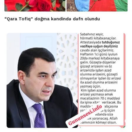
“Qara Tofiq” doğma kəndində dəfn olundu