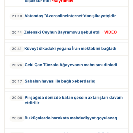
təşəkkür etdi
-Bayramov
Vətəndaş “Azəronlineinternet”dən şikayətçidir
21:10
Zelenski Ceyhun Bayramovu qəbul etdi
- VİDEO
20:44
Küveyt ölkədəki yeganə İran məktəbini bağladı
20:41
Ceki Çan Tünzalə Ağayevanın mahnısını dinlədi
20:26
Sabahın havası ilə bağlı xəbərdarlıq
20:17
Pirşağıda dənizdə batan şəxsin axtarışları davam
20:08
etdirilir
Bu küçələrdə hərəkətə məhdudiyyət qoyulacaq
20:06