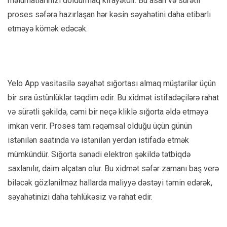
məlumatlarınızı doldurmaq kifayətdir. Bu asan və sürətli
proses səfərə hazırlaşan hər kəsin səyahətini daha etibarlı
etməyə kömək edəcək.
Yelo App vasitəsilə səyahət sığortası almaq müştərilər üçün
bir sıra üstünlüklər təqdim edir. Bu xidmət istifadəçilərə rahat
və sürətli şəkildə, cəmi bir neçə kliklə sığorta əldə etməyə
imkan verir. Proses tam rəqəmsal olduğu üçün günün
istənilən saatında və istənilən yerdən istifadə etmək
mümkündür. Sığorta sənədi elektron şəkildə tətbiqdə
saxlanılır, daim əlçatan olur. Bu xidmət səfər zamanı baş verə
biləcək gözlənilməz hallarda maliyyə dəstəyi təmin edərək,
səyahətinizi daha təhlükəsiz və rahat edir.