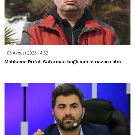
06 Avqust 2026 14:52
Məhkəmə Rüfət Səfərovla bağlı xahişi nəzərə aldı