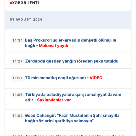
XƏBƏR LENTI
07 AVQUST 2026
Baş Prokurorluq ər-arvadın dəhşətli ölümü ilə
11:34
bağlı
- Məlumat yaydı
Zərdabda qəsdən yanğın törədən şəxs tutuldu
11:27
70 min manatlıq naqil oğurladı
- VİDEO
11:11
Türkiyədə bələdiyyələrə qarşı əməliyyat davam
11:06
edir
- Saxlanılanlar var
Əsəd Cahangir: “Fazil Mustafanın Şah İsmayılla
11:04
bağlı sözlərini qəribliyə salmayın”