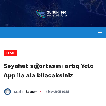
FLAŞ
Səyahət sığortasını artıq Yelo
App ilə ala biləcəksiniz
Müəllif:
Şəbnəm
14 May 2025 10:38