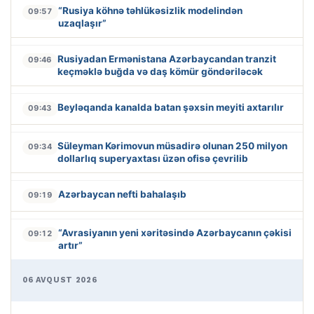
“Rusiya köhnə təhlükəsizlik modelindən
09:57
uzaqlaşır”
Rusiyadan Ermənistana Azərbaycandan tranzit
09:46
keçməklə buğda və daş kömür göndəriləcək
Beyləqanda kanalda batan şəxsin meyiti axtarılır
09:43
Süleyman Kərimovun müsadirə olunan 250 milyon
09:34
dollarlıq superyaxtası üzən ofisə çevrilib
Azərbaycan nefti bahalaşıb
09:19
“Avrasiyanın yeni xəritəsində Azərbaycanın çəkisi
09:12
artır”
06 AVQUST 2026