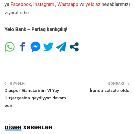
ya
Facebook
,
Instagram
,
Whatsapp
və
yelo.az
hesablarımızı
ziyarət edin.
Yelo Bank – Parlaq bankçılıq!
ƏVVƏLKI
SONRAKI
Diaspor Gənclərinin VI Yay
İranda zəlzələ oldu
Düşərgəsinə qeydiyyat davam
edir
DİGƏR XƏBƏRLƏR