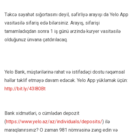
Təkcə səyahət sığortasını deyil, səfirliyə arayışı da Yelo App
vasitəsilə sifariş edə bilərsiniz. Arayış, sifarişi
tamamladıqdan sonra 1 iş günü ərzində kuryer vasitəsilə
olduğunuz ünvana çatdırılacaq.
Yelo Bank, müştərilərinə rahat və istifadəçi dostu rəqəmsal
həllər təklif etməyə davam edəcək. Yelo App yükləmək üçün:
http://bit.ly/43l80Bt
Bank xidmətləri, o cümlədən depozit
(
https://www.yelo.az/az/individuals/deposits/
) ilə
maraqlanırsınız?
O zaman 981 nömrəsinə zəng edin və