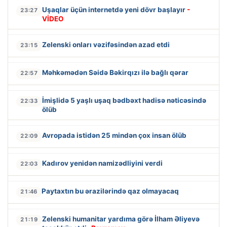
Uşaqlar üçün internetdə yeni dövr başlayır
-
23:27
VİDEO
Zelenski onları vəzifəsindən azad etdi
23:15
Məhkəmədən Səidə Bəkirqızı ilə bağlı qərar
22:57
İmişlidə 5 yaşlı uşaq bədbəxt hadisə nəticəsində
22:33
ölüb
Avropada istidən 25 mindən çox insan ölüb
22:09
Kadırov yenidən namizədliyini verdi
22:03
Paytaxtın bu ərazilərində qaz olmayacaq
21:46
Zelenski humanitar yardıma görə İlham Əliyevə
21:19