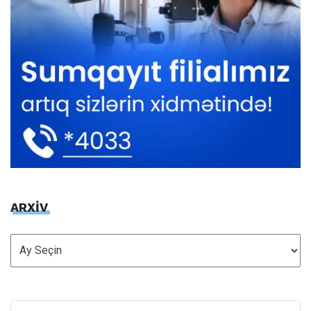
ARXİV
ARXİV