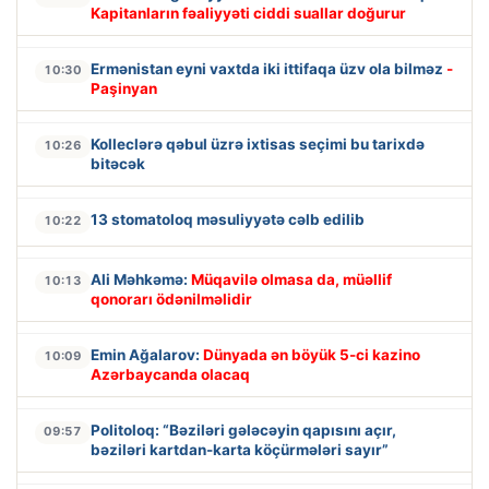
Kapitanların fəaliyyəti ciddi suallar doğurur
Ermənistan eyni vaxtda iki ittifaqa üzv ola bilməz
-
10:30
Paşinyan
Kolleclərə qəbul üzrə ixtisas seçimi bu tarixdə
10:26
bitəcək
13 stomatoloq məsuliyyətə cəlb edilib
10:22
Ali Məhkəmə:
Müqavilə olmasa da, müəllif
10:13
qonorarı ödənilməlidir
Emin Ağalarov:
Dünyada ən böyük 5-ci kazino
10:09
Azərbaycanda olacaq
Politoloq: “Bəziləri gələcəyin qapısını açır,
09:57
bəziləri kartdan-karta köçürmələri sayır”