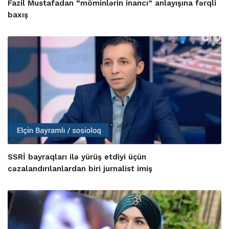
Fazil Mustafadan “möminlərin inancı” anlayışına fərqli
baxış
SSRİ bayraqları ilə yürüş etdiyi üçün
cəzalandırılanlardan biri jurnalist imiş