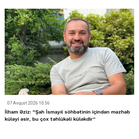
07 Avqust 2026 10:56
İlham Əziz: “Şah İsmayıl söhbətinin içindən məzhəb
küləyi əsir, bu çox təhlükəli küləkdir”